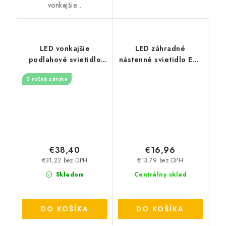
vonkajšie...
LED vonkajšie
LED záhradné
podlahové svietidlo
nástenné svietidlo E27
4W / IP67 GL501 /
- šedé
3 ročná záruka
2800K - LGL514
€38,40
€16,96
€31,22 bez DPH
€13,79 bez DPH
Skladom
Centrálny sklad
DO KOŠÍKA
DO KOŠÍKA