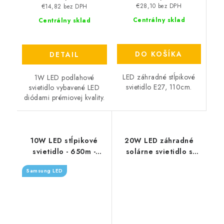
€28,10 bez DPH
€14,82 bez DPH
Centrálny sklad
Centrálny sklad
DO KOŠÍKA
DETAIL
LED záhradné stĺpikové
1W LED podlahové
svietidlo E27, 110cm.
svietidlo vybavené LED
diódami prémiovej kvality.
10W LED stĺpikové
20W LED záhradné
svietidlo - 650m -
solárne svietidlo s
čierne
pohybovým senzorom -
Samsung LED
2000lm