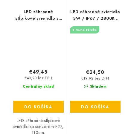
LED záhradné
LED záhradné svietidlo
stĺpikové svietidlo so
3W / IP67 / 2800K -
senzorom E27, 110cm -
LGL411
3 ročná záruka
šedé
€49,45
€24,50
€40,20 bez DPH
€19,92 bez DPH
Centrálny sklad
Skladom
DO KOŠÍKA
DO KOŠÍKA
LED záhradné stĺpikové
svietidlo so senzorom E27,
110cm.