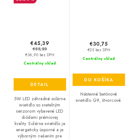
400lm - čierne
€45,39
€30,75
€55,23
€25 bez DPH
€36,90 bez DPH
Centrálny sklad
Centrálny sklad
DO KOŠÍKA
DETAIL
Nástenné betónové
5W LED záhradné solárne
svietidlo G9, štvorcové.
svietidlo so svetelným
senzorom vybavené LED
diódami prémiovej
kvality. Solárne svietidlo je
energeticky úsporné a je
výborným riešením pre