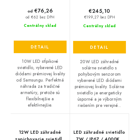
€76,26
€245,10
od
od €62 bez DPH
€199,27 bez DPH
Centrálny sklad
Centrálny sklad
DETAIL
DETAIL
10W LED stĺpikové
20W LED záhradné
svietidlo, vybavené LED
solárne svietidlo s
diódami prémiovej kvality
pohybovým senzorom
od Samsungu. Perfektná
vybavené LED diódami
náhrada za tradičné
prémiovej kvality. Solárne
armatúry, pretože sú
svietidlo je energeticky
flexibilnejšie a
úsporné a je výborným
efektívnejšie.
riešením pre verejné...
12W LED záhradné
LED záhradné svietidlo
zapichovacie svietidlo
7W / IP67 / 4000K -