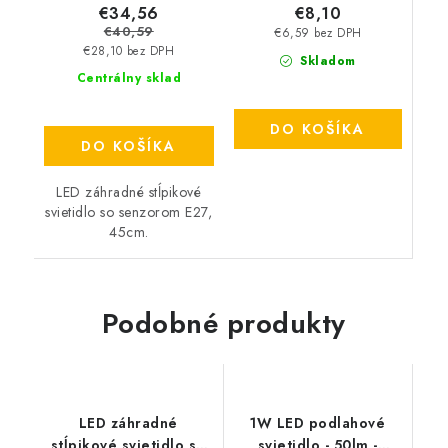
€34,56
€8,10
€40,59
€6,59 bez DPH
€28,10 bez DPH
Skladom
Centrálny sklad
DO KOŠÍKA
DO KOŠÍKA
LED záhradné stĺpikové
svietidlo so senzorom E27,
45cm.
Podobné produkty
LED záhradné
1W LED podlahové
stĺpikové svietidlo so
svietidlo - 50lm -