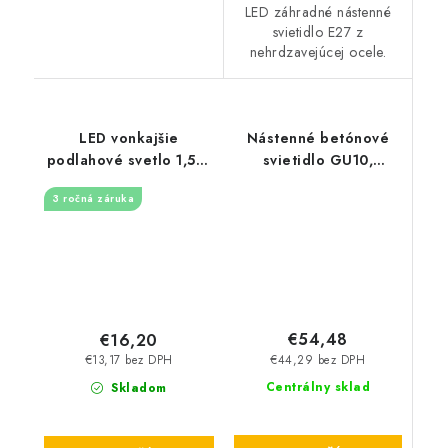
LED záhradné nástenné
svietidlo E27 z
nehrdzavejúcej ocele.
LED vonkajšie
Nástenné betónové
podlahové svetlo 1,5W
svietidlo GU10,
/ IP67 FL105 / 4000K -
okrúhle - tm. šedá
3 ročná záruka
LFL124
€54,48
€16,20
€44,29 bez DPH
€13,17 bez DPH
Centrálny sklad
Skladom