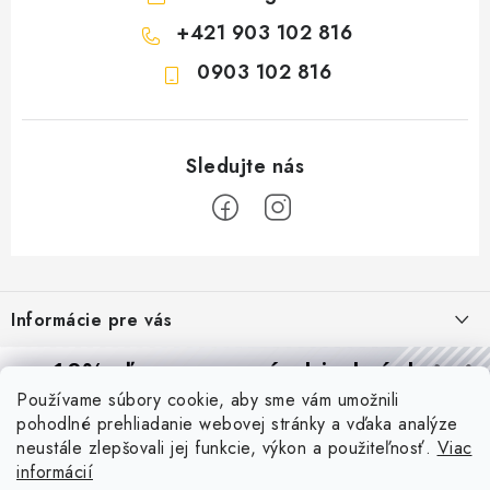
+421 903 102 816
0903 102 816
Z
á
Informácie pre vás
p
ä
Reklamácie a formulár na odstúpenie od zmluvy
10% zľava
na prvú objednávku
Prijímame online platby
t
Používame súbory cookie, aby sme vám umožnili
Obchodné podmienky
Prihláste sa a
získajte
zľavu aj praktické tipy,
vďaka ktorým
i
pohodlné prehliadanie webovej stránky a vďaka analýze
Blog
budete svietiť lepšie a platiť menej.
e
Podmienky ochrany osobných údajov
neustále zlepšovali jej funkcie, výkon a použiteľnosť.
Viac
informácií
PIR vs. mikrovlnný senzor: ktorý je lepší a kedy ho použiť? +
O nás - MEGALED & JANTON Zákamenné
Vernostný program PROfi zľava