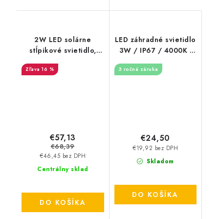
2W LED solárne
LED záhradné svietidlo
stĺpikové svietidlo,
3W / IP67 / 4000K -
štvorcové,
LGL421
16 %
3 ročná záruka
3000/6000K - 110lm -
čierne
€57,13
€24,50
€68,39
€19,92 bez DPH
€46,45 bez DPH
Skladom
Centrálny sklad
DO KOŠÍKA
DO KOŠÍKA