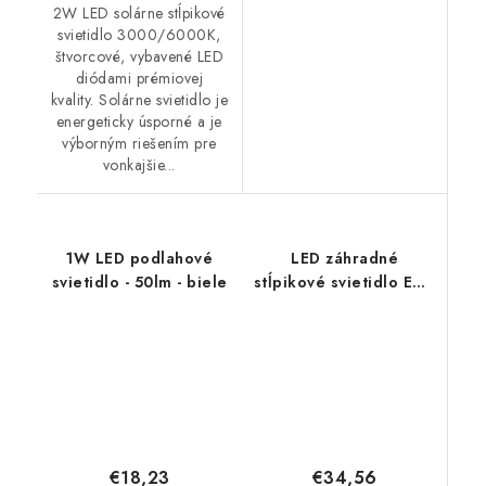
2W LED solárne stĺpikové
svietidlo 3000/6000K,
štvorcové, vybavené LED
diódami prémiovej
kvality. Solárne svietidlo je
energeticky úsporné a je
výborným riešením pre
vonkajšie...
1W LED podlahové
LED záhradné
svietidlo - 50lm - biele
stĺpikové svietidlo E27,
110cm - saténový nikel
€34,56
€18,23