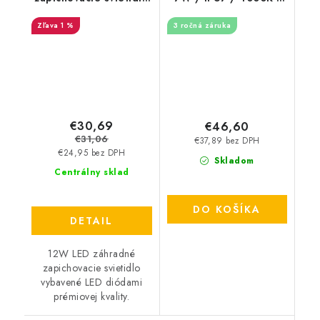
- 920lm
LGL423
1 %
3 ročná záruka
€30,69
€46,60
€31,06
€37,89 bez DPH
€24,95 bez DPH
Skladom
Centrálny sklad
DO KOŠÍKA
DETAIL
12W LED záhradné
zapichovacie svietidlo
vybavené LED diódami
prémiovej kvality.