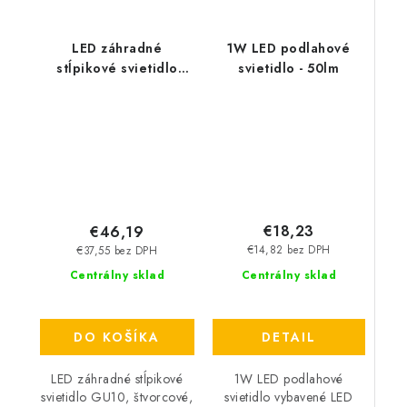
LED záhradné
1W LED podlahové
stĺpikové svietidlo
svietidlo - 50lm
GU10, štvorcové, 80cm
- čierne
€18,23
€46,19
€14,82 bez DPH
€37,55 bez DPH
Centrálny sklad
Centrálny sklad
DETAIL
DO KOŠÍKA
1W LED podlahové
LED záhradné stĺpikové
svietidlo vybavené LED
svietidlo GU10, štvorcové,