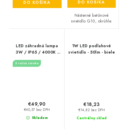
DO KOŠÍKA
DO KOŠÍKA
Nástenné betónové
svietidlo G10, okrúhle.
LED záhradná lampa
1W LED podlahové
3W / IP65 / 4000K -
svietidlo - 50lm - biele
LGL321
3 ročná záruka
€49,90
€18,23
€40,57 bez DPH
€14,82 bez DPH
Skladom
Centrálny sklad