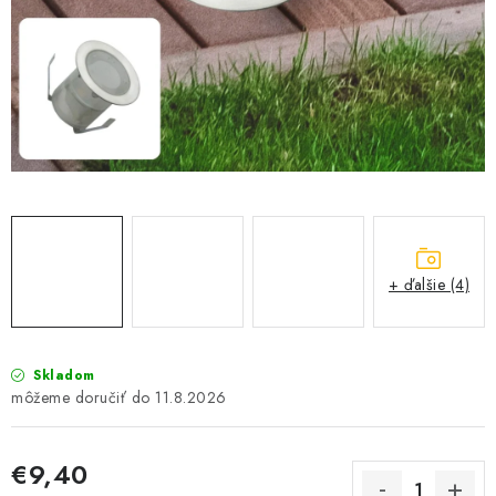
SOLÁRNE SYSTÉMY
SEZÓNNE VÝPREDAJE POĽNOPOTREBY
DOM A ZÁHRADA
OBCHODNÉ PODMIENKY
KONTAKTY
+ ďalšie (4)
O NÁS - MEGALED & JANTON ZÁKAMENNÉ
Reklamácie a formulár na odstúpenie od zmluvy
Skladom
Obchodné podmienky
Podmienky ochrany osobných údajov
11.8.2026
O nás - MEGALED & JANTON Zákamenné
Zľavy pre profíkov
Hodnotenie obchodu
Moja objednávka
€9,40