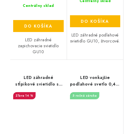
Centrálny sklad
Centrálny sklad
DO KOŠÍKA
DO KOŠÍKA
LED záhradné podlahové
LED záhradné
svietidlo GU10, štvorcové.
zapichovacie svietidlo
GU10
LED záhradné
LED vonkajšie
stĺpikové svietidlo so
podlahové svetlo 0,4W
senzorom E27, 45cm -
/ IP67 FL101 / 4000K -
14 %
3 ročná záruka
šedé
LFL120