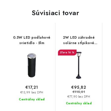
Súvisiaci tovar
0.5W LED podlahové
2W LED záhradné
svietidlo - 5lm
solárne stĺpikové
svietidlo - 110lm -
16 %
čierne
€95,82
€17,21
€115,01
€13,99 bez DPH
€77,90 bez DPH
Centrálny sklad
Centrálny sklad