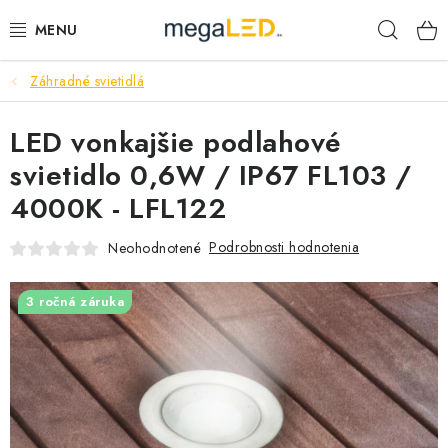
Prejsť
Hľad
na
obsah
Záhradné svietidlá
PRIEMYSEL
LED vonkajšie podlahové
SVIETIDLÁ
svietidlo 0,6W / IP67 FL103 /
ŽIAROVKY A TRUBICE
4000K - LFL122
PRACOVNÉ SVIETIDLÁ
Podrobnosti hodnotenia
Neohodnotené
ELEKTROMATERIÁL
3 ročná záruka
VENTILÁTORY
SAMSUNG SVIETIDLÁ