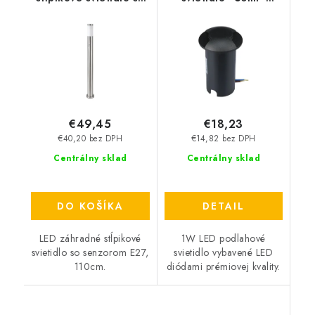
senzorom E27, 110cm -
čierne
saténový nikel
€49,45
€18,23
€40,20 bez DPH
€14,82 bez DPH
Centrálny sklad
Centrálny sklad
DO KOŠÍKA
DETAIL
LED záhradné stĺpikové
1W LED podlahové
svietidlo so senzorom E27,
svietidlo vybavené LED
110cm.
diódami prémiovej kvality.