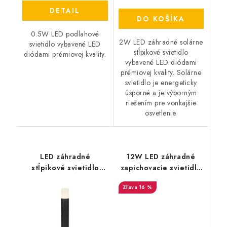
DETAIL
DO KOŠÍKA
0.5W LED podlahové
2W LED záhradné solárne
svietidlo vybavené LED
stĺpikové svietidlo
diódami prémiovej kvality.
vybavené LED diódami
prémiovej kvality. Solárne
svietidlo je energeticky
úsporné a je výborným
riešením pre vonkajšie
osvetlenie.
LED záhradné
12W LED záhradné
stĺpikové svietidlo
zapichovacie svietidlo
GU10, okrúhle, 50cm -
- 875lm
16 %
čierne