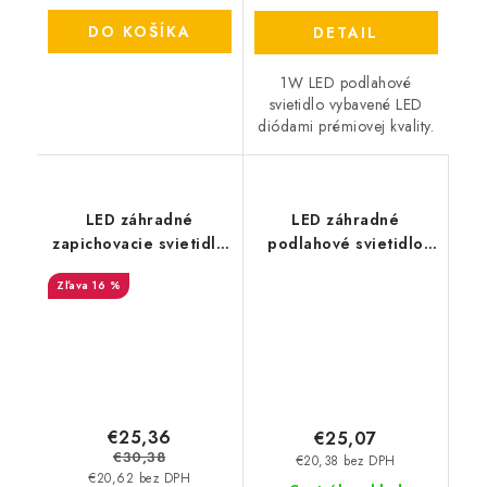
DO KOŠÍKA
DETAIL
1W LED podlahové
svietidlo vybavené LED
diódami prémiovej kvality.
LED záhradné
LED záhradné
zapichovacie svietidlo
podlahové svietidlo
GU10
GU10, štvorcové -
16 %
strieborné
€25,36
€25,07
€30,38
€20,38 bez DPH
€20,62 bez DPH