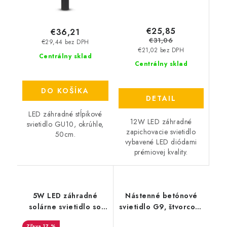
€25,85
€36,21
€31,06
€29,44 bez DPH
€21,02 bez DPH
Centrálny sklad
Centrálny sklad
DO KOŠÍKA
DETAIL
LED záhradné stĺpikové
12W LED záhradné
svietidlo GU10, okrúhle,
zapichovacie svietidlo
50cm.
vybavené LED diódami
prémiovej kvality.
5W LED záhradné
Nástenné betónové
solárne svietidlo so
svietidlo G9, štvorcové
svetelným senzorom -
- sv. šedá
17 %