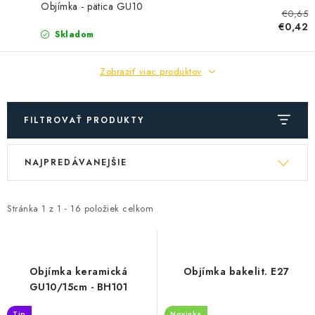
SOLÁRNE SYSTÉMY
Objímka - pätica GU10
€0,65
€0,42
Skladom
SEZÓNNE VÝPREDAJE POĽNOPOTREBY
Zobraziť viac produktov
DOM A ZÁHRADA
OBCHODNÉ PODMIENKY
FILTROVAŤ PRODUKTY
KONTAKTY
V
R
NAJPREDÁVANEJŠIE
ý
a
O NÁS - MEGALED & JANTON ZÁKAMENNÉ
p
d
i
e
Stránka
1
z
1
-
16
položiek celkom
Reklamácie a formulár na odstúpenie od zmluvy
s
n
Obchodné podmienky
Podmienky ochrany osobných údajov
p
i
r
e
O nás - MEGALED & JANTON Zákamenné
Objímka keramická
Objímka bakelit. E27
o
p
GU10/15cm - BH101
Zľavy pre profíkov
Hodnotenie obchodu
Moja objednávka
d
r
Tip
Novinka