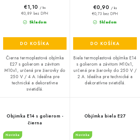
€1,10
€0,90
/ ks
/ ks
€0,89 bez DPH
€0,73 bez DPH
Skladom
Skladom
DO KOŠÍKA
DO KOŠÍKA
Čierna termoplastová objímka
Biela termoplastová objímka E14
E27 s golierom a závitom
s golierom a závitom M10x1,
M10x1, určená pre žiarovky do
určená pre žiarovky do 250 V /
250 V / 4 A. Ideálna pre
2 A. Ideálna pre technické a
technické a dekoratívne
dekoratívne svietidlá.
svietidlá.
Objimka E14 s golierom -
Objímka biela E27
čierna
Novinka
Novinka