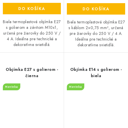
DO KOŠÍKA
DO KOŠÍKA
Biela termoplastová objímka E27
Biela termoplastová objímka E27
s golierom a závitom M10x1,
s káblom 2×0,75 mm², určená
určená pre žiarovky do 250 V /
pre žiarovky do 250 V / 4 A.
4 A. Ideálna pre technické a
Ideálna pre technické a
dekoratívne svietidlá.
dekoratívne svietidlá.
Objímka E27 s golierom -
Objímka E14 s golierom -
čierna
biela
Novinka
Novinka