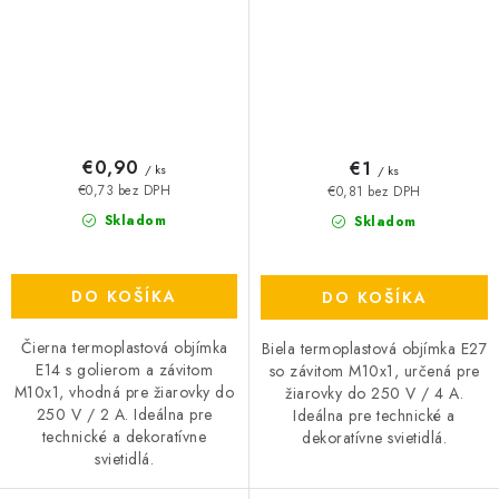
€0,90
€1
/ ks
/ ks
€0,73 bez DPH
€0,81 bez DPH
Skladom
Skladom
DO KOŠÍKA
DO KOŠÍKA
Čierna termoplastová objímka
Biela termoplastová objímka E27
E14 s golierom a závitom
so závitom M10x1, určená pre
M10x1, vhodná pre žiarovky do
žiarovky do 250 V / 4 A.
250 V / 2 A. Ideálna pre
Ideálna pre technické a
technické a dekoratívne
dekoratívne svietidlá.
svietidlá.