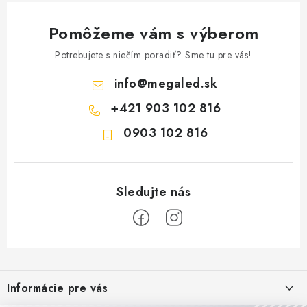
Pomôžeme vám s výberom
Potrebujete s niečím poradiť? Sme tu pre vás!
info
@
megaled.sk
+421 903 102 816
0903 102 816
Z
á
Informácie pre vás
p