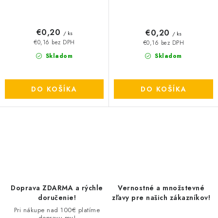
€0,20
€0,20
/ ks
/ ks
€0,16 bez DPH
€0,16 bez DPH
Skladom
Skladom
DO KOŠÍKA
DO KOŠÍKA
O
v
l
á
d
Doprava ZDARMA a rýchle
Vernostné a množstevné
a
doručenie!
zľavy pre našich zákazníkov!
c
Pri nákupe nad 100€ platíme
dopravu my!