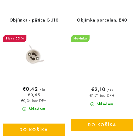
Objímka - pätica GU10
Objimka porcelan. E40
35 %
Novinka
€0,42
€2,10
/ ks
/ ks
€0,65
€1,71 bez DPH
€0,34 bez DPH
Skladom
Skladom
DO KOŠÍKA
DO KOŠÍKA