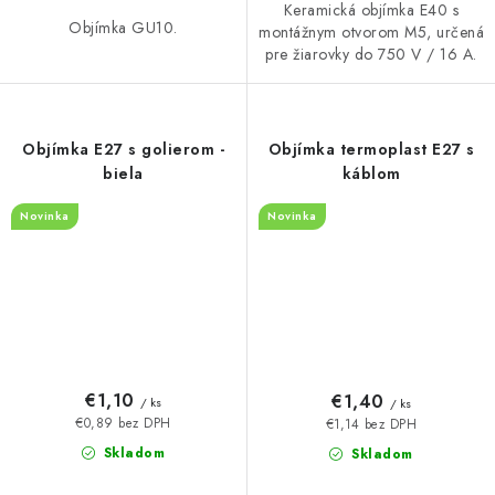
Keramická objímka E40 s
Objímka GU10.
montážnym otvorom M5, určená
pre žiarovky do 750 V / 16 A.
Objímka E27 s golierom -
Objímka termoplast E27 s
biela
káblom
Novinka
Novinka
€1,10
€1,40
/ ks
/ ks
€0,89 bez DPH
€1,14 bez DPH
Skladom
Skladom