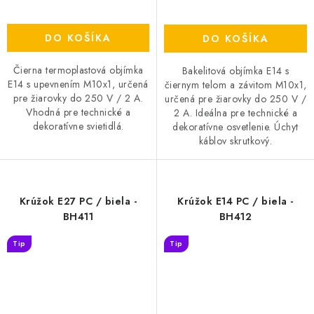
DO KOŠÍKA
DO KOŠÍKA
Čierna termoplastová objímka
Bakelitová objímka E14 s
E14 s upevnením M10x1, určená
čiernym telom a závitom M10x1,
pre žiarovky do 250 V / 2 A.
určená pre žiarovky do 250 V /
Vhodná pre technické a
2 A. Ideálna pre technické a
dekoratívne svietidlá.
dekoratívne osvetlenie. Úchyt
káblov skrutkový.
Krúžok E27 PC / biela -
Krúžok E14 PC / biela -
BH411
BH412
Tip
Tip