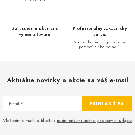
i
e
p
r
Zaručujeme okamžitú
Profesionálny zákaznícky
v
výmenu tovaru!
servis
k
Naši odborníci sú pripravený
pomôcť alebo poradiť!
y
v
ý
p
Aktuálne novinky a akcie na váš e-mail
i
s
u
Email
PRIHLÁSIŤ SA
Vložením e-mailu súhlasíte s
podmienkami ochrany osobných údajov