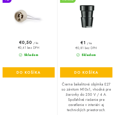
u
o
k
d
t
u
o
k
v
t
o
€0,50
€1
/ ks
/ ks
v
€0,41 bez DPH
€0,81 bez DPH
Skladom
Skladom
DO KOŠÍKA
DO KOŠÍKA
Čierna bakelitová objímka E27
so závitom M10x1, vhodná pre
žiarovky do 250 V / 4 A.
Spoľahlivé riešenie pre
osvetlenie v interiéri aj
technických priestoroch.