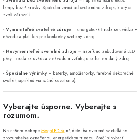
- Svietidlá bez svetelného zdroja
– napríklad lustre alebo
lampy bez žiarovky. Spotreba závisí od svetelného zdroja, ktorý si
zvolí zákazník.
- Vymeniteľné svetelné zdroje
– energetická trieda sa uvádza v
návode a platí len pre konkrétny svetelný zdroj.
- Nevymeniteľné svetelné zdroje
– napríklad zabudované LED
pásy. Trieda sa uvádza v návode a vzťahuje sa len na daný zdroj.
- Špeciálne výnimky
– baterky, autožiarovky, farebné dekoračné
svetlá (napríklad vianočné osvetlenie).
Vyberajte úsporne. Vyberajte s
rozumom.
Na našom e-shope
MegaLED.sk
nájdete iba overené svietidlá so
zrozumiteľne označenou energetickou triedou. Stačí si vybrať