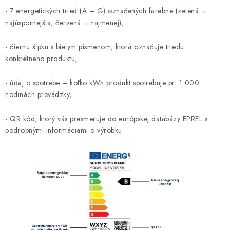
- 7 energetických tried (A – G) označených farebne (zelená =
najúspornejšia, červená = najmenej),
- čiernu šípku s bielym písmenom, ktorá označuje triedu
konkrétneho produktu,
- údaj o spotrebe – koľko kWh produkt spotrebuje pri 1 000
hodinách prevádzky,
- QR kód, ktorý vás presmeruje do európskej databázy EPREL s
podrobnými informáciami o výrobku.