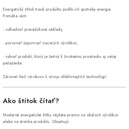
SOLÁRNE SYSTÉMY
Energetický štítok triedi produkty podľa ich spotreby energie.
SEZÓNNE VÝPREDAJE POĽNOPOTREBY
Pomáha vám:
- odhadnúť prevádzkové náklady,
DOM A ZÁHRADA
- porovnať úspornosť viacerých výrobkov,
OBCHODNÉ PODMIENKY
- vybrať produkt, ktorý je šetrný k životnému prostrediu aj vašej
KONTAKTY
peňaženke.
O NÁS - MEGALED & JANTON ZÁKAMENNÉ
Zároveň tlačí výrobcov k vývoju efektívnejších technológií.
Reklamácie a formulár na odstúpenie od zmluvy
Ako štítok čítať?
Obchodné podmienky
Podmienky ochrany osobných údajov
O nás - MEGALED & JANTON Zákamenné
Moderné energetické štítky nájdete priamo na obaloch výrobkov
Zľavy pre profíkov
Hodnotenie obchodu
Moja objednávka
alebo na stránke produktu. Obsahujú: