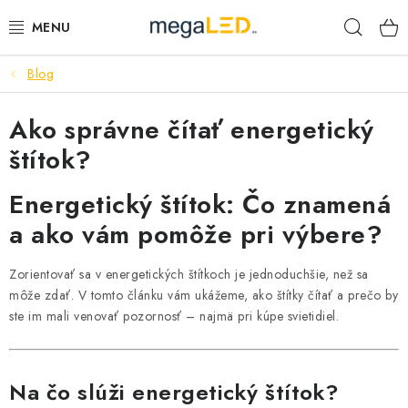
Prejsť
Hľad
na
obsah
Blog
PRIEMYSEL
Ako správne čítať energetický
SVIETIDLÁ
štítok?
ŽIAROVKY A TRUBICE
Energetický štítok: Čo znamená
PRACOVNÉ SVIETIDLÁ
a ako vám pomôže pri výbere?
ELEKTROMATERIÁL
Zorientovať sa v energetických štítkoch je jednoduchšie, než sa
môže zdať. V tomto článku vám ukážeme, ako štítky čítať a prečo by
VENTILÁTORY
ste im mali venovať pozornosť – najmä pri kúpe svietidiel.
SAMSUNG SVIETIDLÁ
Na čo slúži energetický štítok?