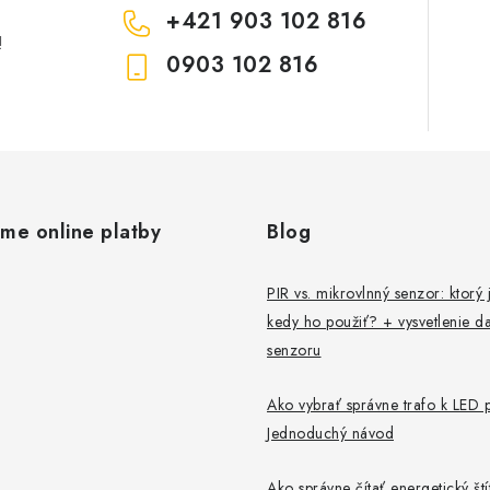
+421 903 102 816
!
0903 102 816
ame online platby
Blog
PIR vs. mikrovlnný senzor: ktorý j
kedy ho použiť? + vysvetlenie da
senzoru
Ako vybrať správne trafo k LED 
Jednoduchý návod
Ako správne čítať energetický št