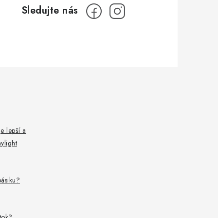
e lepší a
ylight
pásiku?
ítok?