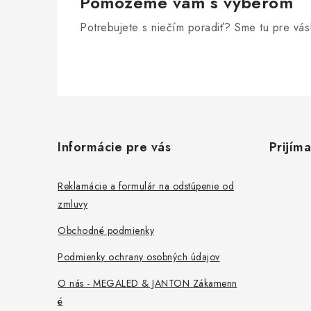
Pomôžeme vám s výberom
Potrebujete s niečím poradiť? Sme tu pre vás
Z
á
Informácie pre vás
Prijím
p
ä
Reklamácie a formulár na odstúpenie od
zmluvy
t
Obchodné podmienky
i
Podmienky ochrany osobných údajov
e
O nás - MEGALED & JANTON Zákamenn
é