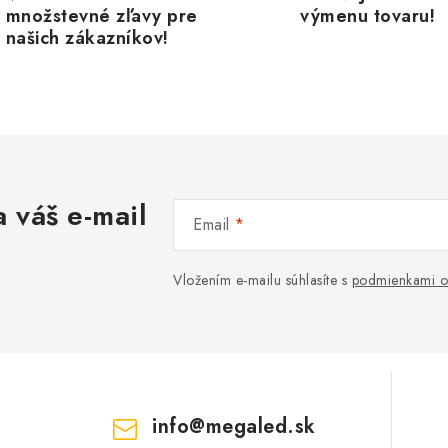
množstevné zľavy pre
výmenu tovaru!
našich zákazníkov!
 váš e-mail
Email
Vložením e-mailu súhlasíte s
podmienkami o
info
@
megaled.sk