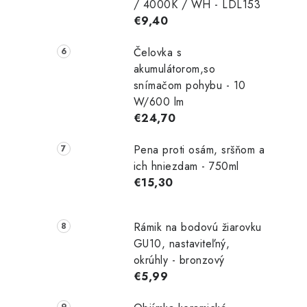
/ 4000K / WH - LDL153
€9,40
Čelovka s
akumulátorom,so
snímačom pohybu - 10
W/600 lm
€24,70
Pena proti osám, sršňom a
ich hniezdam - 750ml
€15,30
Rámik na bodovú žiarovku
GU10, nastaviteľný,
okrúhly - bronzový
€5,99