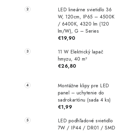
p
LED lineárne svietidlo 36
a
W, 120cm, IP65 – 4500K
/ 6400K, 4320 lm (120
n
lm/W), G – Series
e
€19,90
l
11 W Elektrický lapač
hmyzu, 40 m²
€26,80
Montážne klipy pre LED
panel – uchytenie do
sadrokartónu (sada 4 ks)
€1,99
LED podhľadové svietidlo
7W / IP44 / DR01 / SMD