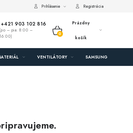
ás - MEGALED & JANTON Zákamenné
Zľavy pre profíkov
Hod
Prihlásenie
Registrácia
Prázdny
+421 903 102 816
(po – pia: 8:00 –
NÁKUPNÝ
16:00)
košík
KOŠÍK
ATERIÁL
VENTILÁTORY
SAMSUNG SVIETIDLÁ
pripravujeme.