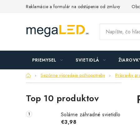
Prejsť
Reklamácie a formulár na odstúpenie od zmluvy
Obc
na
obsah
PRIEMYSEL
SVIETIDLÁ
ŽIAROVK
Domov
Sezónne výpredaje poľnopotreby
Prípravky p
B
Top 10 produktov
o
č
Solárne záhradné svietidlo
n
€3,98
ý