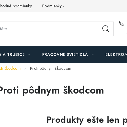
hodné podmienky
Podmienky ochrany osobných údajov
O n
Y A TRUBICE
PRACOVNÉ SVIETIDLÁ
ELEKTROM
roti škodcom
Proti pôdnym škodcom
Proti pôdnym škodcom
Produkty ešte len 