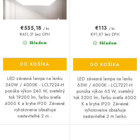
€555,18
€113
/ ks
/ ks
€451,37 bez DPH
€91,87 bez DPH
Skladom
Skladom
DO KOŠÍKA
DO KOŠÍKA
LED závesná lampa na lanku
LED závesná lampa na lanku
240W / 4000K - LCL7224-H
65W / 4000K - LCL7221-H
ponúka výkon 240 W, svetelný
ponúka výkon 65 W, svetelný
tok 19200 lm, farbu svetla
tok 5200 lm, farbu svetla 4000
4000 K a krytie IP20. Závesné
K a krytie IP20. Závesné
vyhotovenie obsahuje
vyhotovenie obsahuje
nastaviteľné 2 m...
nastaviteľné 2 m lanko.