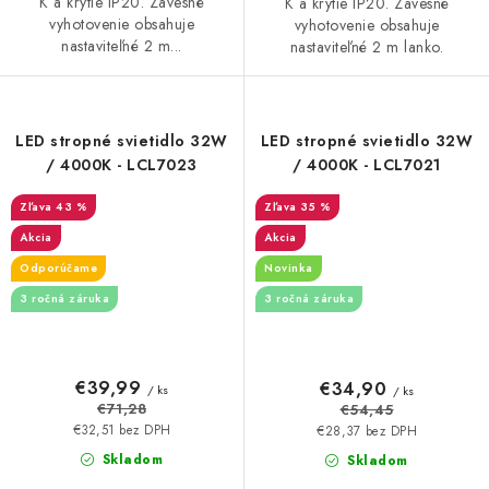
K a krytie IP20. Závesné
K a krytie IP20. Závesné
vyhotovenie obsahuje
vyhotovenie obsahuje
nastaviteľné 2 m...
nastaviteľné 2 m lanko.
LED stropné svietidlo 32W
LED stropné svietidlo 32W
/ 4000K - LCL7023
/ 4000K - LCL7021
43 %
35 %
Akcia
Akcia
Odporúčame
Novinka
3 ročná záruka
3 ročná záruka
€39,99
€34,90
/ ks
/ ks
€71,28
€54,45
€32,51 bez DPH
€28,37 bez DPH
Skladom
Skladom