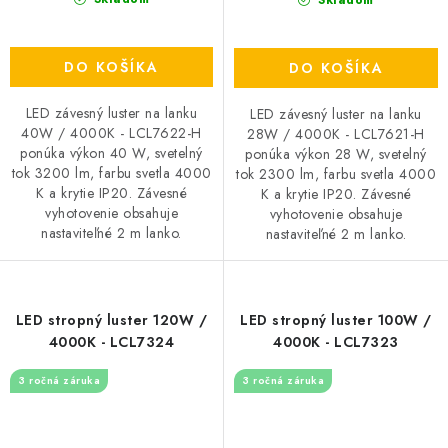
Skladom
DO KOŠÍKA
DO KOŠÍKA
LED závesný luster na lanku
LED závesný luster na lanku
40W / 4000K - LCL7622-H
28W / 4000K - LCL7621-H
ponúka výkon 40 W, svetelný
ponúka výkon 28 W, svetelný
tok 3200 lm, farbu svetla 4000
tok 2300 lm, farbu svetla 4000
K a krytie IP20. Závesné
K a krytie IP20. Závesné
vyhotovenie obsahuje
vyhotovenie obsahuje
nastaviteľné 2 m lanko.
nastaviteľné 2 m lanko.
LED stropný luster 120W /
LED stropný luster 100W /
4000K - LCL7324
4000K - LCL7323
3 ročná záruka
3 ročná záruka