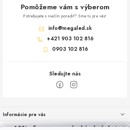
Pomôžeme vám s výberom
Potrebujete s niečím poradiť? Sme tu pre vás!
info
@
megaled.sk
+421 903 102 816
0903 102 816
Z
á
Informácie pre vás
p
ä
Reklamácie a formulár na odstúpenie od zmluvy
10% zľava
na prvú objednávku
Prijímame online platby