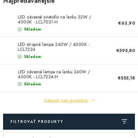
Najpredávanejšie
SOLÁRNE SYSTÉMY
SEZÓNNE VÝPREDAJE POĽNOPOTREBY
LED závesné svietidlo na lanku 32W /
4000K - LCL7021-H
€63,90
Skladom
DOM A ZÁHRADA
LED stropná lampa 240W / 4000K -
OBCHODNÉ PODMIENKY
LCL7224
€595,80
Skladom
KONTAKTY
LED závesná lampa na lanku 240W /
4000K - LCL7224-H
€555,18
O NÁS - MEGALED & JANTON ZÁKAMENNÉ
Skladom
Reklamácie a formulár na odstúpenie od zmluvy
Zobraziť viac produktov
Obchodné podmienky
Podmienky ochrany osobných údajov
O nás - MEGALED & JANTON Zákamenné
FILTROVAŤ PRODUKTY
Zľavy pre profíkov
Hodnotenie obchodu
Moja objednávka
V
R