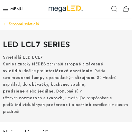
Prejsť
Hľad
na
obsah
Stropné svietidlá
PRIEMYSEL
SVIETIDLÁ
LED LCL7 SERIES
ŽIAROVKY A TRUBICE
Svietidlá LED LCL7
Series
značky
NEDES
zahŕňajú
stropné
a
závesné
svietidlá
ideálne pre
interiérové osvetlenie
. Patria
PRACOVNÉ SVIETIDLÁ
sem
moderné lampy
s jednoduchým
dizajnom.
Sú vhodné
napríklad, do
obývačky, kuchyne, spálne,
ELEKTROMATERIÁL
predsiene
alebo
jedálne
. Dostupné sú v
rôznych
rozmeroch
a
tvaroch
, umožňujúc prispôsobenie
VENTILÁTORY
podľa
individuálnych preferencií a potrieb
osvetlenia v danom
prostredí.
SAMSUNG SVIETIDLÁ