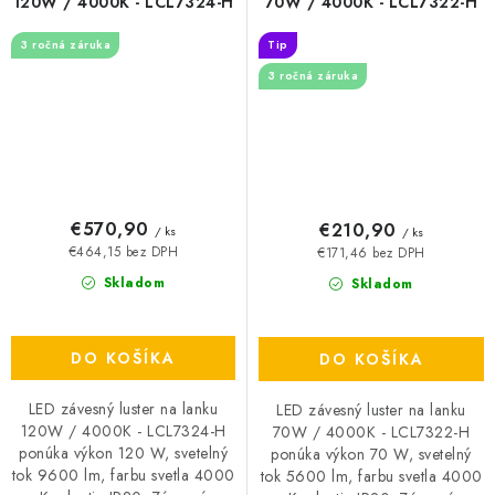
120W / 4000K - LCL7324-H
70W / 4000K - LCL7322-H
3 ročná záruka
Tip
3 ročná záruka
€570,90
€210,90
/ ks
/ ks
€464,15 bez DPH
€171,46 bez DPH
Skladom
Skladom
DO KOŠÍKA
DO KOŠÍKA
LED závesný luster na lanku
LED závesný luster na lanku
120W / 4000K - LCL7324-H
70W / 4000K - LCL7322-H
ponúka výkon 120 W, svetelný
ponúka výkon 70 W, svetelný
tok 9600 lm, farbu svetla 4000
tok 5600 lm, farbu svetla 4000