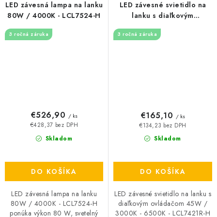
LED závesná lampa na lanku
LED závesné svietidlo na
80W / 4000K - LCL7524-H
lanku s diaľkovým
ovládačom 45W / 3000K -
3 ročná záruka
3 ročná záruka
6500K - LCL7421R-H
€526,90
€165,10
/ ks
/ ks
€428,37 bez DPH
€134,23 bez DPH
Skladom
Skladom
DO KOŠÍKA
DO KOŠÍKA
LED závesná lampa na lanku
LED závesné svietidlo na lanku s
80W / 4000K - LCL7524-H
diaľkovým ovládačom 45W /
ponúka výkon 80 W, svetelný
3000K - 6500K - LCL7421R-H