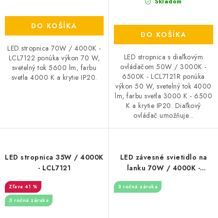
Skladom
DO KOŠÍKA
DO KOŠÍKA
LED stropnica 70W / 4000K -
LED stropnica s diaľkovým
LCL7122 ponúka výkon 70 W,
ovládačom 50W / 3000K -
svetelný tok 5600 lm, farbu
6500K - LCL7121R ponúka
svetla 4000 K a krytie IP20.
výkon 50 W, svetelný tok 4000
lm, farbu svetla 3000 K - 6500
K a krytie IP20. Diaľkový
ovládač umožňuje...
LED stropnica 35W / 4000K
LED závesné svietidlo na
- LCL7121
lanku 70W / 4000K -
LCL7122-H
41 %
3 ročná záruka
3 ročná záruka