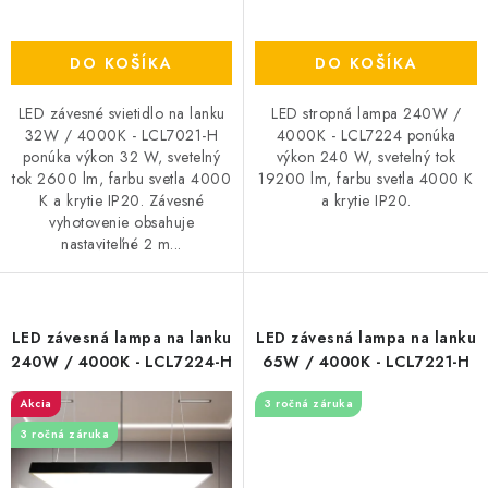
DO KOŠÍKA
DO KOŠÍKA
LED závesné svietidlo na lanku
LED stropná lampa 240W /
32W / 4000K - LCL7021-H
4000K - LCL7224 ponúka
ponúka výkon 32 W, svetelný
výkon 240 W, svetelný tok
tok 2600 lm, farbu svetla 4000
19200 lm, farbu svetla 4000 K
K a krytie IP20. Závesné
a krytie IP20.
vyhotovenie obsahuje
nastaviteľné 2 m...
LED závesná lampa na lanku
LED závesná lampa na lanku
240W / 4000K - LCL7224-H
65W / 4000K - LCL7221-H
Akcia
3 ročná záruka
3 ročná záruka