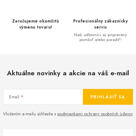
e
p
r
Zaručujeme okamžitú
Profesionálny zákaznícky
v
výmenu tovaru!
servis
k
Naši odborníci sú pripravený
pomôcť alebo poradiť!
y
v
ý
p
Aktuálne novinky a akcie na váš e-mail
i
s
u
Email
PRIHLÁSIŤ SA
Vložením e-mailu súhlasíte s
podmienkami ochrany osobných údajov