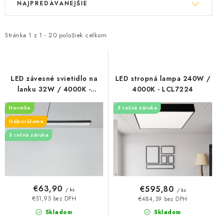
NAJPREDÁVANEJŠIE
ý
a
p
d
i
e
Stránka
1
z
1
-
20
položiek celkom
s
n
p
i
r
e
LED závesné svietidlo na
LED stropná lampa 240W /
o
p
lanku 32W / 4000K -
4000K - LCL7224
LCL7021-H
d
r
Novinka
3 ročná záruka
u
o
Odporúčame
k
d
3 ročná záruka
t
u
o
k
v
t
o
€63,90
€595,80
/ ks
/ ks
v
€51,95 bez DPH
€484,39 bez DPH
Skladom
Skladom