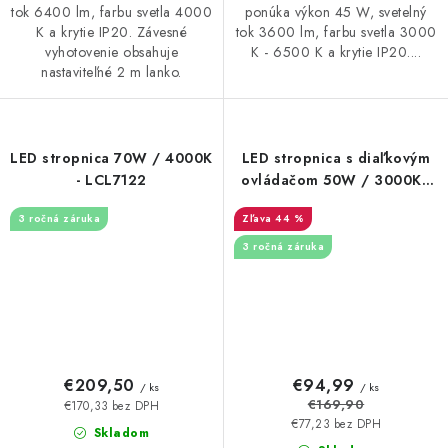
tok 6400 lm, farbu svetla 4000
ponúka výkon 45 W, svetelný
K a krytie IP20. Závesné
tok 3600 lm, farbu svetla 3000
vyhotovenie obsahuje
K - 6500 K a krytie IP20....
nastaviteľné 2 m lanko.
LED stropnica 70W / 4000K
LED stropnica s diaľkovým
- LCL7122
ovládačom 50W / 3000K -
6500K - LCL7121R
3 ročná záruka
44 %
3 ročná záruka
€209,50
€94,99
/ ks
/ ks
€169,90
€170,33 bez DPH
€77,23 bez DPH
Skladom