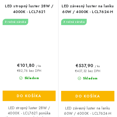
LED stropný luster 28W /
LED závesný luster na lanku
4000K - LCL7621
60W / 4000K - LCL7624-H
3 ročná záruka
3 ročná záruka
€101,80
€537,90
/ ks
/ ks
€82,76 bez DPH
€437,32 bez DPH
Skladom
Skladom
DO KOŠÍKA
DO KOŠÍKA
LED stropný luster 28W /
LED závesný luster na lanku
4000K - LCL7621 ponúka
60W / 4000K - LCL7624-H