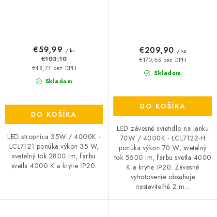
€59,99
€209,90
/ ks
/ ks
€103,10
€170,65 bez DPH
€48,77 bez DPH
Skladom
Skladom
DO KOŠÍKA
DO KOŠÍKA
LED závesné svietidlo na lanku
LED stropnica 35W / 4000K -
70W / 4000K - LCL7122-H
LCL7121 ponúka výkon 35 W,
ponúka výkon 70 W, svetelný
svetelný tok 2800 lm, farbu
tok 5600 lm, farbu svetla 4000
svetla 4000 K a krytie IP20.
K a krytie IP20. Závesné
vyhotovenie obsahuje
nastaviteľné 2 m...