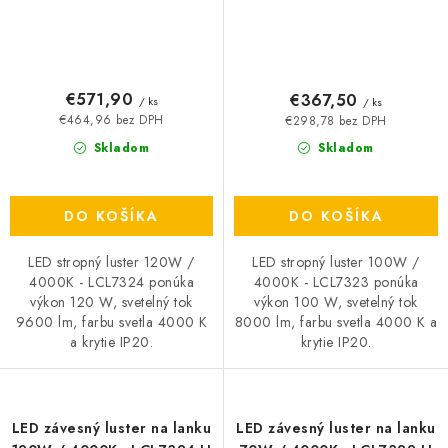
€571,90
€367,50
/ ks
/ ks
€464,96 bez DPH
€298,78 bez DPH
Skladom
Skladom
DO KOŠÍKA
DO KOŠÍKA
LED stropný luster 120W /
LED stropný luster 100W /
4000K - LCL7324 ponúka
4000K - LCL7323 ponúka
výkon 120 W, svetelný tok
výkon 100 W, svetelný tok
9600 lm, farbu svetla 4000 K
8000 lm, farbu svetla 4000 K a
a krytie IP20.
krytie IP20.
LED závesný luster na lanku
LED závesný luster na lanku