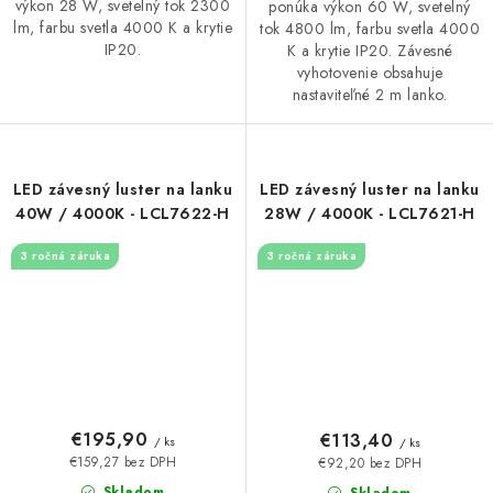
výkon 28 W, svetelný tok 2300
ponúka výkon 60 W, svetelný
lm, farbu svetla 4000 K a krytie
tok 4800 lm, farbu svetla 4000
IP20.
K a krytie IP20. Závesné
vyhotovenie obsahuje
nastaviteľné 2 m lanko.
LED závesný luster na lanku
LED závesný luster na lanku
40W / 4000K - LCL7622-H
28W / 4000K - LCL7621-H
3 ročná záruka
3 ročná záruka
€195,90
€113,40
/ ks
/ ks
€159,27 bez DPH
€92,20 bez DPH
Skladom