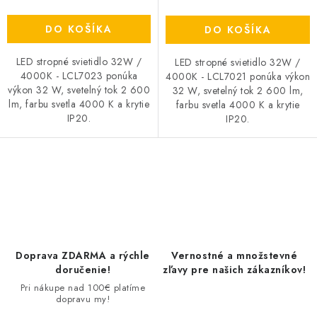
DO KOŠÍKA
DO KOŠÍKA
LED stropné svietidlo 32W /
LED stropné svietidlo 32W /
4000K - LCL7023 ponúka
4000K - LCL7021 ponúka výkon
výkon 32 W, svetelný tok 2 600
32 W, svetelný tok 2 600 lm,
lm, farbu svetla 4000 K a krytie
farbu svetla 4000 K a krytie
IP20.
IP20.
O
v
l
á
d
Doprava ZDARMA a rýchle
Vernostné a množstevné
a
doručenie!
zľavy pre našich zákazníkov!
c
Pri nákupe nad 100€ platíme
dopravu my!
i