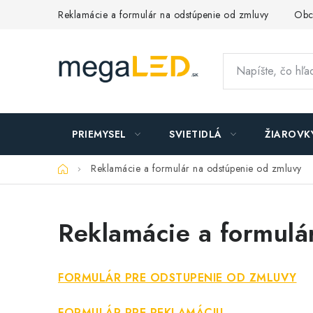
Prejsť
Reklamácie a formulár na odstúpenie od zmluvy
Obc
na
obsah
PRIEMYSEL
SVIETIDLÁ
ŽIAROVK
Domov
Reklamácie a formulár na odstúpenie od zmluvy
Reklamácie a formulá
FORMULÁR PRE ODSTUPENIE OD ZMLUVY
FORMULÁR PRE REKLAMÁCIU