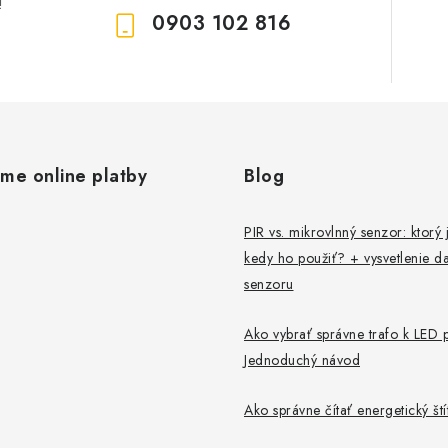
!
0903 102 816
ame online platby
Blog
PIR vs. mikrovlnný senzor: ktorý j
kedy ho použiť? + vysvetlenie da
senzoru
Ako vybrať správne trafo k LED 
Jednoduchý návod
Ako správne čítať energetický št