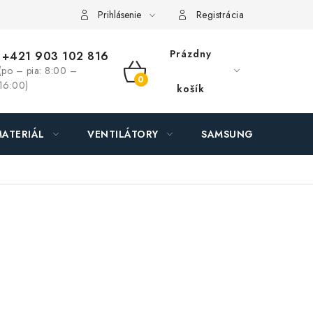
ás - MEGALED & JANTON Zákamenné
Zľavy pre profíkov
Hod
Prihlásenie
Registrácia
Prázdny
+421 903 102 816
(po – pia: 8:00 –
NÁKUPNÝ
16:00)
košík
KOŠÍK
ATERIÁL
VENTILÁTORY
SAMSUNG SVIETIDLÁ