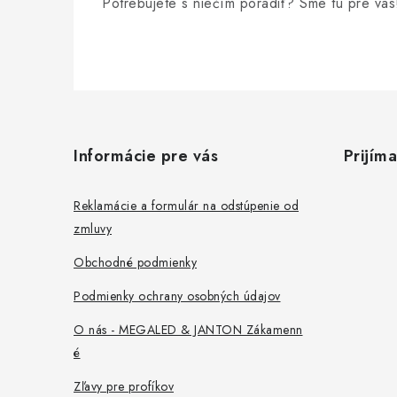
Potrebujete s niečím poradiť? Sme tu pre vás
Z
á
Informácie pre vás
Prijím
p
ä
Reklamácie a formulár na odstúpenie od
zmluvy
t
Obchodné podmienky
i
Podmienky ochrany osobných údajov
e
O nás - MEGALED & JANTON Zákamenn
é
Zľavy pre profíkov