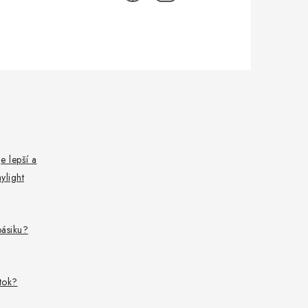
e lepší a
ylight
pásiku?
ítok?