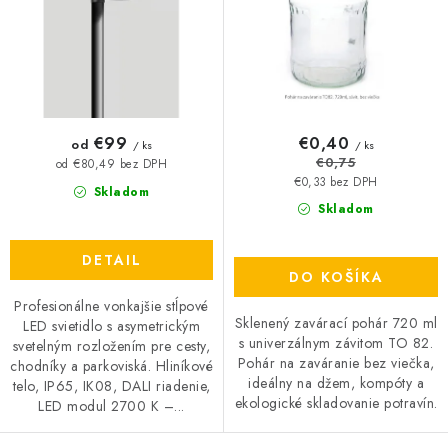
k
d
t
u
o
k
v
t
o
€99
€0,40
od
/ ks
/ ks
v
€0,75
od €80,49 bez DPH
€0,33 bez DPH
Skladom
Skladom
DETAIL
DO KOŠÍKA
Profesionálne vonkajšie stĺpové
Sklenený zavárací pohár 720 ml
LED svietidlo s asymetrickým
s univerzálnym závitom TO 82.
svetelným rozložením pre cesty,
Pohár na zaváranie bez viečka,
chodníky a parkoviská. Hliníkové
ideálny na džem, kompóty a
telo, IP65, IK08, DALI riadenie,
ekologické skladovanie potravín.
LED modul 2700 K –...