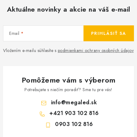
p
Aktuálne novinky a akcie na váš e-mail
i
s
u
Email
PRIHLÁSIŤ SA
Vložením e-mailu súhlasíte s
podmienkami ochrany osobných údajov
Pomôžeme vám s výberom
Potrebujete s niečím poradiť? Sme tu pre vás!
info
@
megaled.sk
+421 903 102 816
0903 102 816