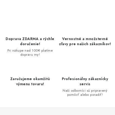
O
v
l
á
d
Doprava ZDARMA a rýchle
Vernostné a množstevné
a
doručenie!
zľavy pre našich zákazníkov!
c
Pri nákupe nad 100€ platíme
dopravu my!
i
e
p
r
Zaručujeme okamžitú
Profesionálny zákaznícky
v
výmenu tovaru!
servis
k
Naši odborníci sú pripravený
pomôcť alebo poradiť!
y
v
ý