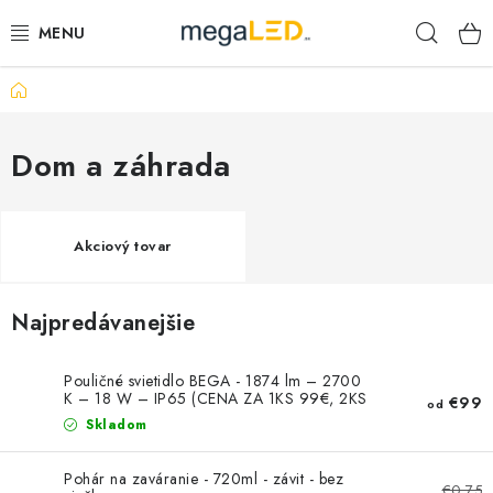
Prejsť
Hľad
na
obsah
Domov
PRIEMYSEL
SVIETIDLÁ
Dom a záhrada
ŽIAROVKY A TRUBICE
Akciový tovar
PRACOVNÉ SVIETIDLÁ
Najpredávanejšie
ELEKTROMATERIÁL
VENTILÁTORY
Pouličné svietidlo BEGA - 1874 lm – 2700
K – 18 W – IP65 (CENA ZA 1KS 99€, 2KS
€99
od
170€)
Skladom
SAMSUNG SVIETIDLÁ
Pohár na zaváranie - 720ml - závit - bez
€0,75