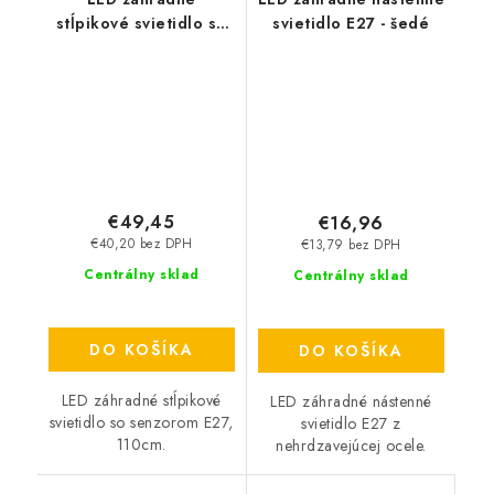
stĺpikové svietidlo so
svietidlo E27 - šedé
senzorom E27, 110cm -
saténový nikel
€49,45
€16,96
€40,20 bez DPH
€13,79 bez DPH
Centrálny sklad
Centrálny sklad
DO KOŠÍKA
DO KOŠÍKA
LED záhradné stĺpikové
LED záhradné nástenné
svietidlo so senzorom E27,
svietidlo E27 z
110cm.
nehrdzavejúcej ocele.