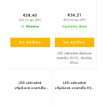
€36,21
€38,40
€29,44 bez DPH
€31,22 bez DPH
Centrálny sklad
Skladom
DO KOŠÍKA
DO KOŠÍKA
LED záhradné stĺpikové
svietidlo GU10, okrúhle,
50cm.
LED záhradné
LED záhradné
stĺpikové svietidlo
stĺpikové svietidlo E27,
GU10, okrúhle, 80cm -
80cm - čierne
čierne