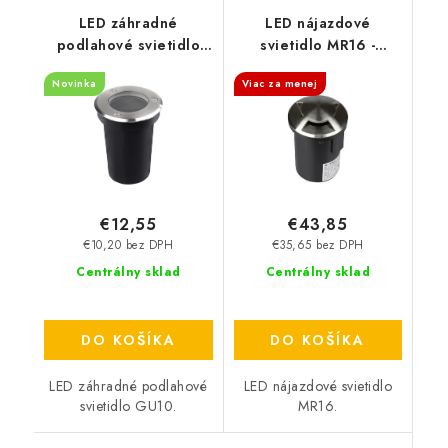
LED záhradné
LED nájazdové
podlahové svietidlo
svietidlo MR16 -
GU10 - čierne
strieborné - 3 okienka
Novinka
Viac za menej
€12,55
€43,85
€10,20 bez DPH
€35,65 bez DPH
Centrálny sklad
Centrálny sklad
DO KOŠÍKA
DO KOŠÍKA
LED záhradné podlahové
LED nájazdové svietidlo
svietidlo GU10.
MR16.