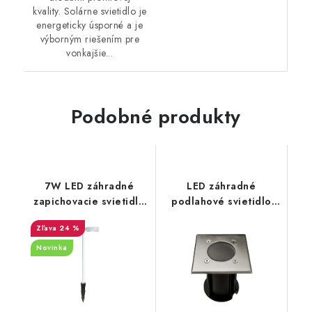
kvality. Solárne svietidlo je
energeticky úsporné a je
výborným riešením pre
vonkajšie...
Podobné produkty
7W LED záhradné
LED záhradné
zapichovacie svietidlo
podlahové svietidlo
- 520lm - biele
GU10, štvorcové -
24 %
strieborné
Novinka