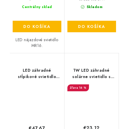
Centrálny sklad
Skladom
DO KOŠÍKA
DO KOŠÍKA
LED nájazdové svietidlo
MR16.
LED záhradné
1W LED záhradné
stĺpikové svietidlo
solárne svietidlo s
GU10 - čierne
imitáciou plameňa -
16 %
4ks balenie
€23,12
€47,67