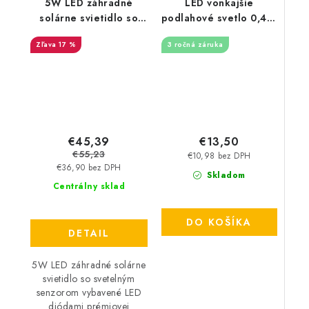
5W LED záhradné
LED vonkajšie
solárne svietidlo so
podlahové svetlo 0,4W
svetelným senzorom -
/ IP67 FL104 / 2800K -
17 %
3 ročná záruka
400lm - čierne
LFL113
€45,39
€13,50
€55,23
€10,98 bez DPH
€36,90 bez DPH
Skladom
Centrálny sklad
DO KOŠÍKA
DETAIL
5W LED záhradné solárne
svietidlo so svetelným
senzorom vybavené LED
diódami prémiovej