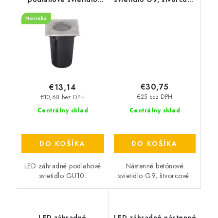
GU10 - čierne
- sv. šedá
Novinka
€30,75
€13,14
€25 bez DPH
€10,68 bez DPH
Centrálny sklad
Centrálny sklad
DO KOŠÍKA
DO KOŠÍKA
Nástenné betónové
LED záhradné podlahové
svietidlo G9, štvorcové.
svietidlo GU10.
LED záhradné
LED záhradné nástenné