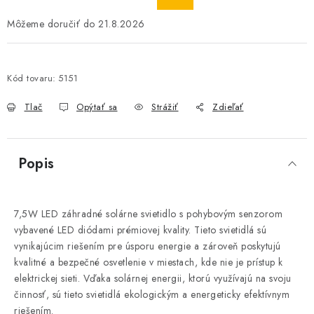
21.8.2026
Kód tovaru:
5151
Tlač
Opýtať sa
Strážiť
Zdieľať
Popis
7,5W LED záhradné solárne svietidlo s pohybovým senzorom
vybavené LED diódami prémiovej kvality. Tieto svietidlá sú
vynikajúcim riešením pre úsporu energie a zároveň poskytujú
kvalitné a bezpečné osvetlenie v miestach, kde nie je prístup k
elektrickej sieti. Vďaka solárnej energii, ktorú využívajú na svoju
činnosť, sú tieto svietidlá ekologickým a energeticky efektívnym
riešením.