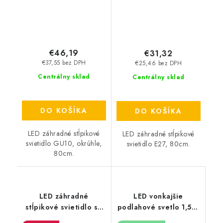
€46,19
€31,32
€37,55 bez DPH
€25,46 bez DPH
Centrálny sklad
Centrálny sklad
DO KOŠÍKA
DO KOŠÍKA
LED záhradné stĺpikové
LED záhradné stĺpikové
svietidlo GU10, okrúhle,
svietidlo E27, 80cm.
80cm.
LED záhradné
LED vonkajšie
stĺpikové svietidlo so
podlahové svetlo 1,5W
senzorom E27, 45cm -
/ IP67 FL105 / 2800K -