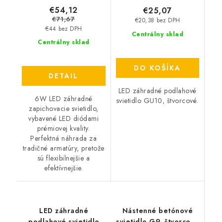
€54,12
€25,07
€71,67
€20,38 bez DPH
€44 bez DPH
Centrálny sklad
Centrálny sklad
DO KOŠÍKA
DETAIL
LED záhradné podlahové
6W LED záhradné
svietidlo GU10, štvorcové.
zapichovacie svietidlo,
vybavené LED diódami
prémiovej kvality.
Perfektná náhrada za
tradičné armatúry, pretože
sú flexibilnejšie a
efektívnejšie.
LED záhradné
Nástenné betónové
podlahové svietidlo
svietidlo G9, štvorcové