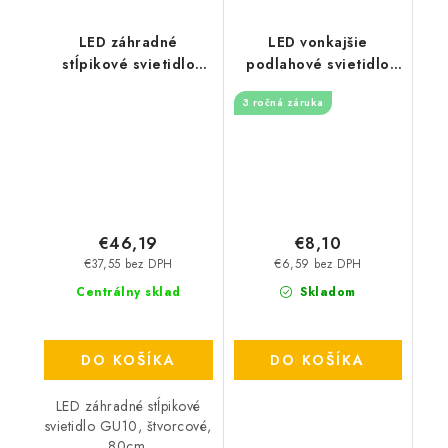
LED záhradné
LED vonkajšie
stĺpikové svietidlo
podlahové svietidlo
GU10, štvorcové, 80cm
0,6W / IP67 FL102 /
3 ročná záruka
- čierne
2800K - LFL111
€46,19
€8,10
€37,55 bez DPH
€6,59 bez DPH
Centrálny sklad
Skladom
DO KOŠÍKA
DO KOŠÍKA
LED záhradné stĺpikové
svietidlo GU10, štvorcové,
80cm.