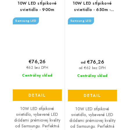
10W LED stĺpikové
10W LED stĺpikové
svietidlo - 900m
svietidlo - 650m -
čierne
Samsung LED
Samsung LED
€76,26
€76,26
od
€62 bez DPH
od €62 bez DPH
Centrálny sklad
Centrálny sklad
DETAIL
DETAIL
10W LED stĺpikové
10W LED stĺpikové
svietidlo, vybavené LED
svietidlo, vybavené LED
diódami prémiovej kvality
diódami prémiovej kvality
od Samsungu. Perfektná
od Samsungu. Perfektná