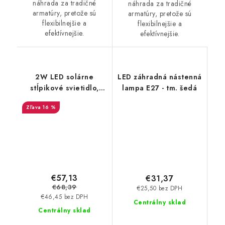
náhrada za tradičné
náhrada za tradičné
armatúry, pretože sú
armatúry, pretože sú
flexibilnejšie a
flexibilnejšie a
efektívnejšie.
efektívnejšie.
2W LED solárne
LED záhradná nástenná
stĺpikové svietidlo,
lampa E27 - tm. šedá
štvorcové,
16 %
3000/6000K - 110lm -
čierne
€57,13
€31,37
€68,39
€25,50 bez DPH
€46,45 bez DPH
Centrálny sklad
Centrálny sklad