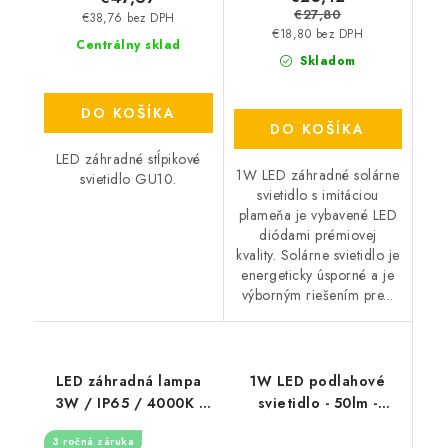
€27,80
€38,76 bez DPH
€18,80 bez DPH
Centrálny sklad
Skladom
DO KOŠÍKA
DO KOŠÍKA
LED záhradné stĺpikové
1W LED záhradné solárne
svietidlo GU10.
svietidlo s imitáciou
plameňa je vybavené LED
diódami prémiovej
kvality. Solárne svietidlo je
energeticky úsporné a je
výborným riešením pre...
LED záhradná lampa
1W LED podlahové
3W / IP65 / 4000K -
svietidlo - 50lm -
LGL321
čierne
3 ročná záruka