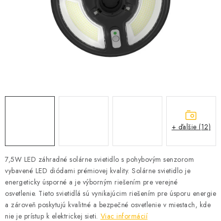
SOLÁRNE SYSTÉMY
SEZÓNNE VÝPREDAJE POĽNOPOTREBY
DOM A ZÁHRADA
OBCHODNÉ PODMIENKY
KONTAKTY
+ ďalšie (12)
O NÁS - MEGALED & JANTON ZÁKAMENNÉ
Reklamácie a formulár na odstúpenie od zmluvy
7,5W LED záhradné solárne svietidlo s pohybovým senzorom
vybavené LED diódami prémiovej kvality. Solárne svietidlo je
Obchodné podmienky
Podmienky ochrany osobných údajov
energeticky úsporné a je výborným riešením pre verejné
O nás - MEGALED & JANTON Zákamenné
osvetlenie. Tieto svietidlá sú vynikajúcim riešením pre úsporu energie
Zľavy pre profíkov
Hodnotenie obchodu
Moja objednávka
a zároveň poskytujú kvalitné a bezpečné osvetlenie v miestach, kde
nie je prístup k elektrickej sieti.
Viac informácií