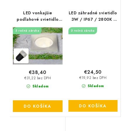
LED vonkajšie
LED záhradné svietidlo
podlahové svietidlo
3W / IP67 / 2800K -
4W / IP67 GL511 /
LGL411
3 ročná záruka
3 ročná záruka
2800K - LGL514S
€24,50
€38,40
€19,92 bez DPH
€31,22 bez DPH
Skladom
Skladom
DO KOŠÍKA
DO KOŠÍKA