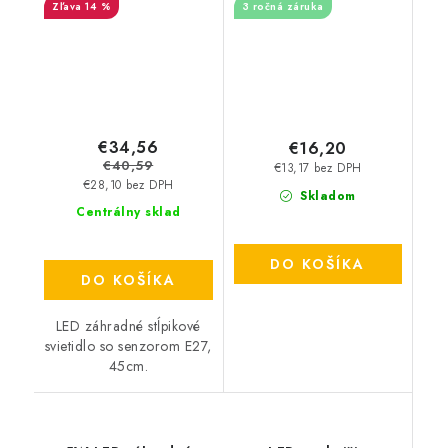
14 %
3 ročná záruka
šedé
LFL114
€34,56
€16,20
€40,59
€13,17 bez DPH
€28,10 bez DPH
Skladom
Centrálny sklad
DO KOŠÍKA
DO KOŠÍKA
LED záhradné stĺpikové
svietidlo so senzorom E27,
45cm.