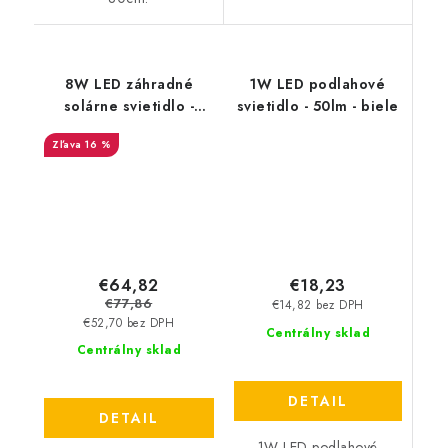
8W LED záhradné
1W LED podlahové
solárne svietidlo -
svietidlo - 50lm - biele
500lm - čierne
16 %
€64,82
€18,23
€77,86
€14,82 bez DPH
€52,70 bez DPH
Centrálny sklad
Centrálny sklad
DETAIL
DETAIL
1W LED podlahové