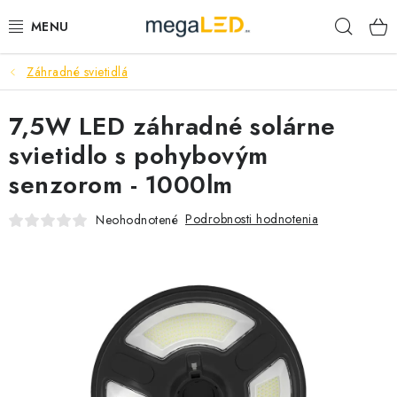
Prejsť
Hľad
na
obsah
Záhradné svietidlá
PRIEMYSEL
7,5W LED záhradné solárne
SVIETIDLÁ
svietidlo s pohybovým
ŽIAROVKY A TRUBICE
senzorom - 1000lm
PRACOVNÉ SVIETIDLÁ
Podrobnosti hodnotenia
Neohodnotené
ELEKTROMATERIÁL
VENTILÁTORY
SAMSUNG SVIETIDLÁ