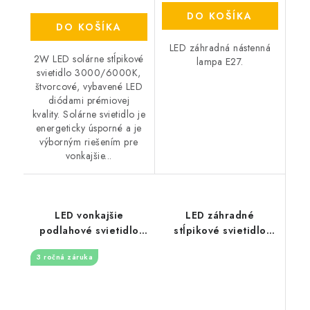
DO KOŠÍKA
DO KOŠÍKA
LED záhradná nástenná
2W LED solárne stĺpikové
lampa E27.
svietidlo 3000/6000K,
štvorcové, vybavené LED
diódami prémiovej
kvality. Solárne svietidlo je
energeticky úsporné a je
výborným riešením pre
vonkajšie...
LED vonkajšie
LED záhradné
podlahové svietidlo
stĺpikové svietidlo
4W / IP67 GL501 /
GU10, okrúhle, 50cm -
3 ročná záruka
2800K - LGL514
čierne