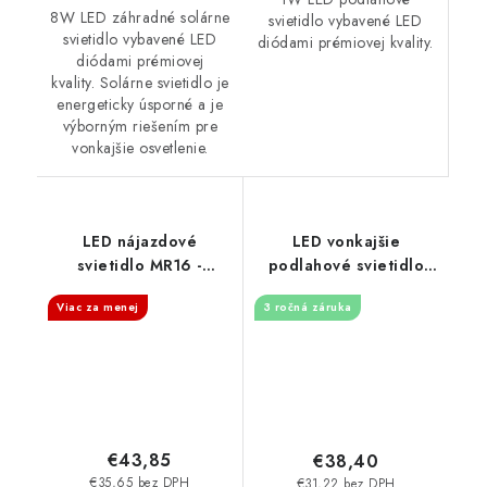
8W LED záhradné solárne
svietidlo vybavené LED
svietidlo vybavené LED
diódami prémiovej kvality.
diódami prémiovej
kvality. Solárne svietidlo je
energeticky úsporné a je
výborným riešením pre
vonkajšie osvetlenie.
LED nájazdové
LED vonkajšie
svietidlo MR16 -
podlahové svietidlo
strieborné - 1 okienko
4W / IP67 GL511 /
Viac za menej
3 ročná záruka
4000K - LGL524S
€43,85
€38,40
€35,65 bez DPH
€31,22 bez DPH