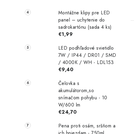
Montážne klipy pre LED
panel – uchytenie do
sadrokartónu (sada 4 ks)
€1,99
LED podhľadové svietidlo
7W / IP44 / DR01 / SMD
/ 4000K / WH - LDL153
€9,40
Čelovka s
akumulátorom,so
snímačom pohybu - 10
W/600 lm
€24,70
Pena proti osám, sršňom a
ich hniezdam - 750ml