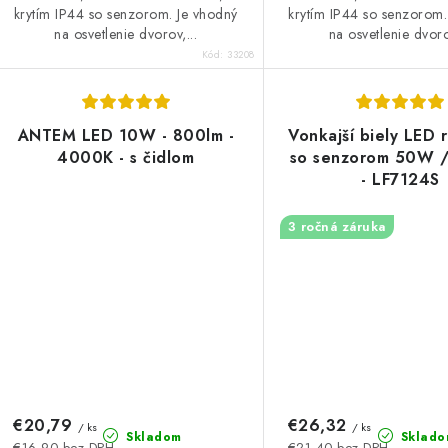
krytím IP44 so senzorom. Je vhodný
krytím IP44 so senzorom.
na osvetlenie dvorov,...
na osvetlenie dvoro
Kód:
33208
ANTEM LED 10W - 800lm -
Vonkajší biely LED 
4000K - s čidlom
so senzorom 50W 
- LF7124S
3 ročná záruka
€20,79
€26,32
/ ks
/ ks
Skladom
Sklado
€16,90 bez DPH
€21,40 bez DPH