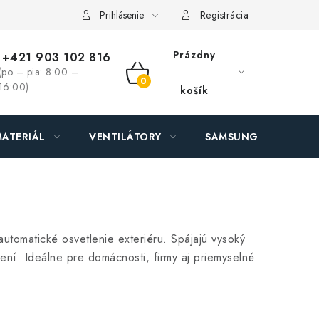
ás - MEGALED & JANTON Zákamenné
Zľavy pre profíkov
Hod
Prihlásenie
Registrácia
Prázdny
+421 903 102 816
(po – pia: 8:00 –
NÁKUPNÝ
16:00)
košík
KOŠÍK
ATERIÁL
VENTILÁTORY
SAMSUNG SVIETIDLÁ
m
utomatické osvetlenie exteriéru. Spájajú vysoký
ní. Ideálne pre domácnosti, firmy aj priemyselné