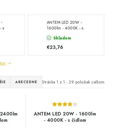
 -
ANTEM LED 20W -
- s
1600lm - 4000K - s
čidlom
Skladom
€23,76
tov
Stránka
1
z
1
-
29
položiek celkom
ŠIE
ABECEDNE
 2400lm
ANTEM LED 20W - 1600lm
dlom
- 4000K - s čidlom