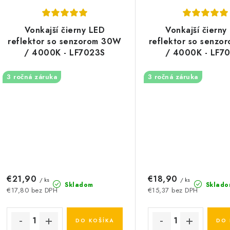
Vonkajší čierny LED
Vonkajší čierny
reflektor so senzorom 30W
reflektor so senz
/ 4000K - LF7023S
/ 4000K - LF7
3 ročná záruka
3 ročná záruka
€21,90
€18,90
/ ks
/ ks
Skladom
Sklado
€17,80 bez DPH
€15,37 bez DPH
DO KOŠÍKA
DO 