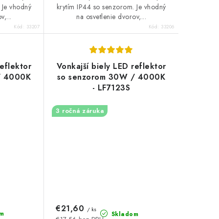
 Je vhodný
krytím IP44 so senzorom. Je vhodný
v,...
na osvetlenie dvorov,...
Kód:
33207
Kód:
33206
reflektor
Vonkajší biely LED reflektor
/ 4000K
so senzorom 30W / 4000K
- LF7123S
3 ročná záruka
€21,60
/ ks
m
Skladom