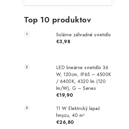
i
Top 10 produktov
Solárne záhradné svietidlo
€3,98
LED lineárne svietidlo 36
W, 120cm, IP65 – 4500K
/ 6400K, 4320 lm (120
lm/W), G – Series
t
€19,90
11 W Elektrický lapač
hmyzu, 40 m²
€26,80