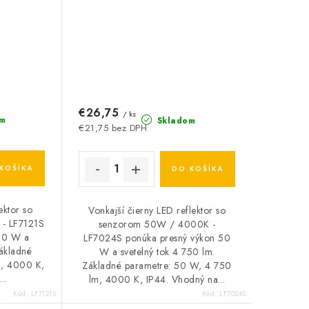
€26,75
/ ks
m
Skladom
€21,75 bez DPH
KOŠÍKA
DO KOŠÍKA
ektor so
Vonkajší čierny LED reflektor so
- LF7121S
senzorom 50W / 4000K -
 10 W a
LF7024S ponúka presný výkon 50
Základné
W a svetelný tok 4 750 lm.
m, 4000 K,
Základné parametre: 50 W, 4 750
..
lm, 4000 K, IP44. Vhodný na...
Kód:
LF7121S
Kód:
LF7024S