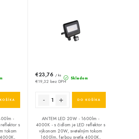
€23,76
/ ks
m
Skladom
€19,32 bez DPH
KOŠÍKA
DO KOŠÍKA
00lm -
ANTEM LED 20W - 1600lm -
reflektor s
4000K - s čidlom je LED reflektor s
ým tokom
výkonom 20W, svetelným tokom
a 4000K,
1600lm, farbou svetla 4000K,