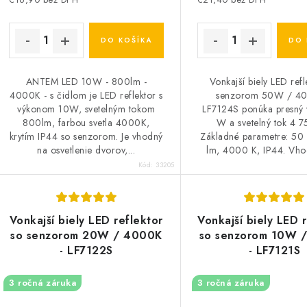
DO KOŠÍKA
DO 
ANTEM LED 10W - 800lm -
Vonkajší biely LED refl
4000K - s čidlom je LED reflektor s
senzorom 50W / 40
výkonom 10W, svetelným tokom
LF7124S ponúka presný
800lm, farbou svetla 4000K,
W a svetelný tok 4 7
krytím IP44 so senzorom. Je vhodný
Základné parametre: 50
na osvetlenie dvorov,...
lm, 4000 K, IP44. Vhod
Kód:
33205
Vonkajší biely LED reflektor
Vonkajší biely LED 
so senzorom 20W / 4000K
so senzorom 10W 
- LF7122S
- LF7121S
3 ročná záruka
3 ročná záruka