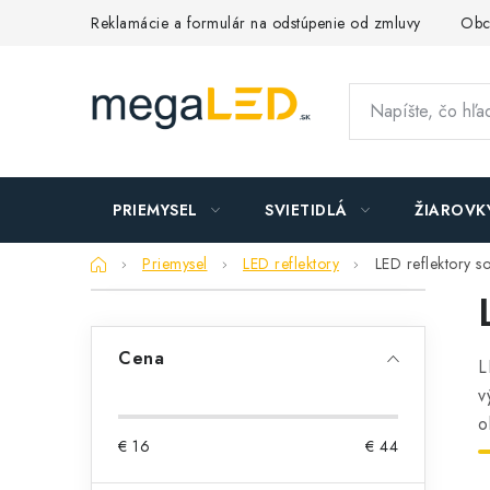
Prejsť
Reklamácie a formulár na odstúpenie od zmluvy
Obc
na
obsah
PRIEMYSEL
SVIETIDLÁ
ŽIAROVK
Domov
Priemysel
LED reflektory
LED reflektory 
B
o
Cena
L
č
v
n
o
€
16
€
44
ý