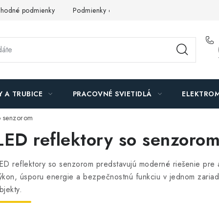
hodné podmienky
Podmienky ochrany osobných údajov
O n
Y A TRUBICE
PRACOVNÉ SVIETIDLÁ
ELEKTROM
so senzorom
LED reflektory so senzoro
ED reflektory so senzorom predstavujú moderné riešenie pre a
ýkon, úsporu energie a bezpečnostnú funkciu v jednom zariade
bjekty.