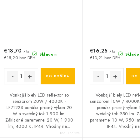
€18,70
€16,25
/ ks
/ ks
Skladom
Sklado
€15,20 bez DPH
€13,21 bez DPH
DO KOŠÍKA
DO 
Vonkajší biely LED reflektor so
Vonkajší biely LED refl
senzorom 20W / 4000K -
senzorom 10W / 4000K 
LF7122S ponúka presný výkon 20
ponúka presný výkon
W a svetelný tok 1 900 lm.
svetelný tok 950 lm. 
Základné parametre: 20 W, 1 900
parametre: 10 W, 950 l
lm, 4000 K, IP44. Vhodný na...
IP44. Vhodný na.
Kód:
LF7122S