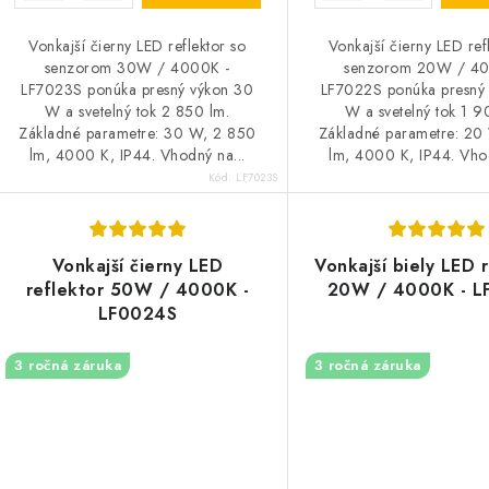
Vonkajší čierny LED reflektor so
Vonkajší čierny LED ref
senzorom 30W / 4000K -
senzorom 20W / 40
LF7023S ponúka presný výkon 30
LF7022S ponúka presný
W a svetelný tok 2 850 lm.
W a svetelný tok 1 9
Základné parametre: 30 W, 2 850
Základné parametre: 20
lm, 4000 K, IP44. Vhodný na...
lm, 4000 K, IP44. Vhod
Kód:
LF7023S
Vonkajší čierny LED
Vonkajší biely LED 
reflektor 50W / 4000K -
20W / 4000K - L
LF0024S
3 ročná záruka
3 ročná záruka