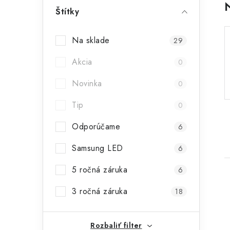
p
Štítky
a
Na sklade
29
n
Akcia
0
e
Novinka
l
0
Tip
0
Odporúčame
6
Samsung LED
6
5 ročná záruka
6
3 ročná záruka
18
Rozbaliť filter