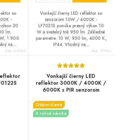
lektor so
Vonkajší čierny LED reflektor so
00K -
senzorom 10W / 4000K -
 výkon 20
LF7021S ponúka presný výkon 10
00 lm.
W a svetelný tok 950 lm. Základné
 W, 1 900
parametre: 10 W, 950 lm, 4000 K,
ný na...
IP44. Vhodný na...
Kód:
LF7022S
Kód:
LF7021S
reflektor
Vonkajší čierny LED
F0122S
reflektor 3000K / 4000K /
6000K s PIR senzorom
24W / - LFX025
Odporúčame
3 ročná záruka