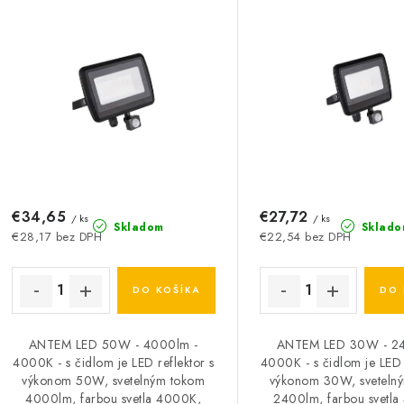
i
s
e
p
p
r
r
o
o
d
d
u
€34,65
€27,72
u
/ ks
/ ks
Skladom
Sklado
€28,17 bez DPH
€22,54 bez DPH
k
k
t
DO KOŠÍKA
DO 
o
o
ANTEM LED 50W - 4000lm -
ANTEM LED 30W - 24
v
v
4000K - s čidlom je LED reflektor s
4000K - s čidlom je LED 
výkonom 50W, svetelným tokom
výkonom 30W, sveteln
4000lm, farbou svetla 4000K,
2400lm, farbou svetl