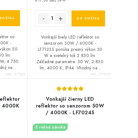
€17,56 bez DPH
KOŠÍKA
DO KOŠÍKA
ektor so
Vonkajší biely LED reflektor so
00K -
senzorom 30W / 4000K -
 výkon 50
LF7123S ponúka presný výkon 30
50 lm.
W a svetelný tok 2 850 lm.
 W, 4 750
Základné parametre: 30 W, 2 850
ný na...
lm, 4000 K, IP44. Vhodný na...
Kód:
LF7124S
Kód:
LF7123S
reflektor
Vonkajší čierny LED
/ 4000K
reflektor so senzorom 50W
/ 4000K - LF7024S
3 ročná záruka