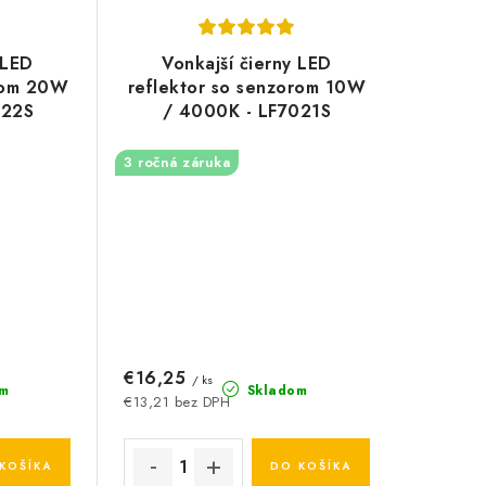
 LED
Vonkajší čierny LED
orom 20W
reflektor so senzorom 10W
022S
/ 4000K - LF7021S
3 ročná záruka
€16,25
/ ks
m
Skladom
€13,21 bez DPH
KOŠÍKA
DO KOŠÍKA