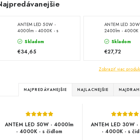
Najpredávanejšie
ANTEM LED 50W -
ANTEM LED 30W
4000lm - 4000K - s
2400lm - 4000K 
čidlom
čidlom
Skladom
Skladom
€34,65
€27,72
Zobraziť viac produk
R
NAJPREDÁVANEJŠIE
NAJLACNEJŠIE
NAJDRAH
a
V
d
ý
e
ANTEM LED 50W - 4000lm
ANTEM LED 30W -
p
- 4000K - s čidlom
- 4000K - s či
n