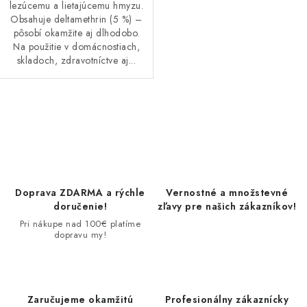
lezúcemu a lietajúcemu hmyzu.
Obsahuje deltamethrin (5 %) –
pôsobí okamžite aj dlhodobo.
Na použitie v domácnostiach,
skladoch, zdravotníctve aj...
O
v
l
á
d
Doprava ZDARMA a rýchle
Vernostné a množstevné
a
doručenie!
zľavy pre našich zákazníkov!
c
Pri nákupe nad 100€ platíme
dopravu my!
i
e
p
r
Zaručujeme okamžitú
Profesionálny zákaznícky