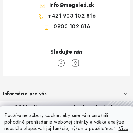
info
@
megaled.sk
+421 903 102 816
0903 102 816
Z
á
Informácie pre vás
p
ä
Reklamácie a formulár na odstúpenie od zmluvy
10% zľava
na prvú objednávku
Prijímame online platby
t
Používame súbory cookie, aby sme vám umožnili
Obchodné podmienky
Prihláste sa a
získajte
zľavu aj praktické tipy,
vďaka ktorým
i
pohodlné prehliadanie webovej stránky a vďaka analýze
Blog
budete svietiť lepšie a platiť menej.
e
Podmienky ochrany osobných údajov
neustále zlepšovali jej funkcie, výkon a použiteľnosť.
Viac