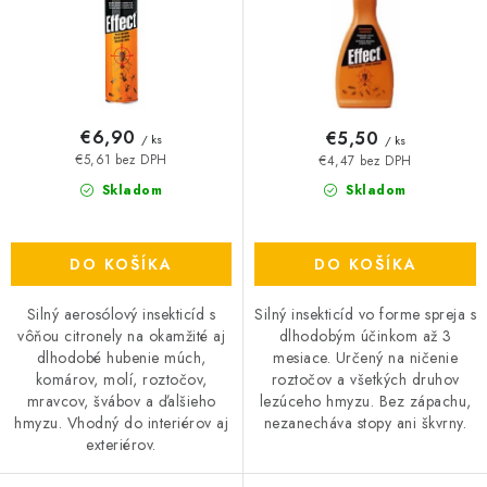
k
d
t
u
o
k
v
t
o
€6,90
€5,50
/ ks
/ ks
v
€5,61 bez DPH
€4,47 bez DPH
Skladom
Skladom
DO KOŠÍKA
DO KOŠÍKA
Silný aerosólový insekticíd s
Silný insekticíd vo forme spreja s
vôňou citronely na okamžité aj
dlhodobým účinkom až 3
dlhodobé hubenie múch,
mesiace. Určený na ničenie
komárov, molí, roztočov,
roztočov a všetkých druhov
mravcov, švábov a ďalšieho
lezúceho hmyzu. Bez zápachu,
hmyzu. Vhodný do interiérov aj
nezanecháva stopy ani škvrny.
exteriérov.