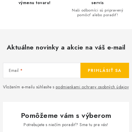
v
výmenu tovaru!
servis
k
Naši odborníci sú pripravený
pomôcť alebo poradiť!
y
v
ý
p
Aktuálne novinky a akcie na váš e-mail
i
s
u
Email
PRIHLÁSIŤ SA
Vložením e-mailu súhlasíte s
podmienkami ochrany osobných údajov
Pomôžeme vám s výberom
Potrebujete s niečím poradiť? Sme tu pre vás!