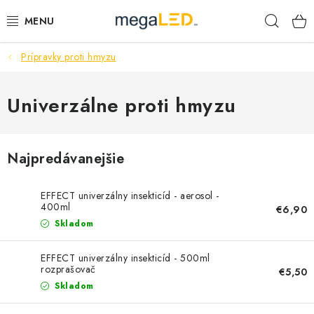
Prejsť
Hľad
na
obsah
Prípravky proti hmyzu
PRIEMYSEL
SVIETIDLÁ
Univerzálne proti hmyzu
ŽIAROVKY A TRUBICE
Najpredávanejšie
PRACOVNÉ SVIETIDLÁ
EFFECT univerzálny insekticíd - aerosol -
ELEKTROMATERIÁL
400ml
€6,90
Skladom
VENTILÁTORY
EFFECT univerzálny insekticíd - 500ml
rozprašovač
€5,50
SAMSUNG SVIETIDLÁ
Skladom