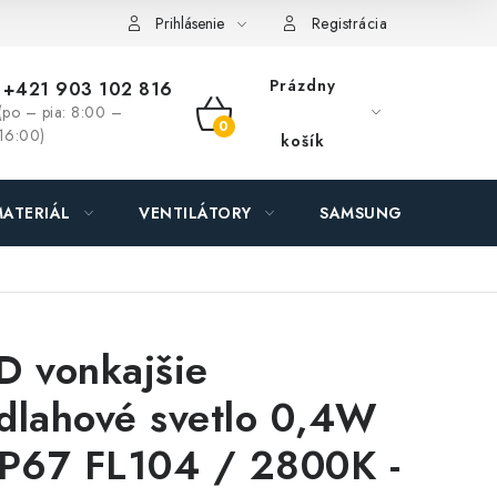
ás - MEGALED & JANTON Zákamenné
Zľavy pre profíkov
Hod
Prihlásenie
Registrácia
Prázdny
+421 903 102 816
(po – pia: 8:00 –
NÁKUPNÝ
16:00)
košík
KOŠÍK
ATERIÁL
VENTILÁTORY
SAMSUNG SVIETIDLÁ
D vonkajšie
dlahové svetlo 0,4W
IP67 FL104 / 2800K -