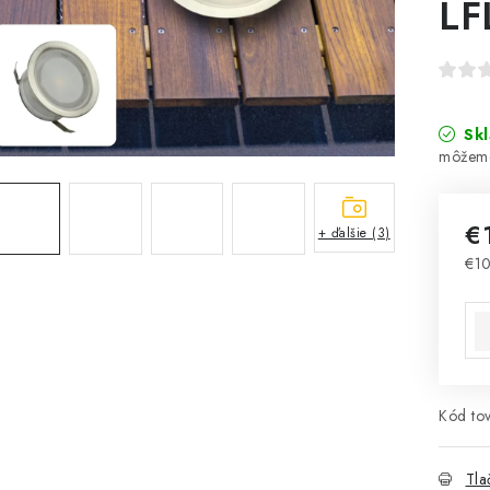
LF
Sk
€
+ ďalšie (3)
€1
Jed
Kód tov
Tla