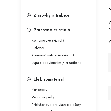
P
Žiarovky a trubice
V
a
Pracovné svietidlá
Kempingové svietidlá
V
Čelovky
Prenosné nabíjacie svietidlá
Lupa s podvietením / zrkadielko
Elektromateriál
Konektory
Viazacie pásky
Príslušenstvo pre viazacie pásky