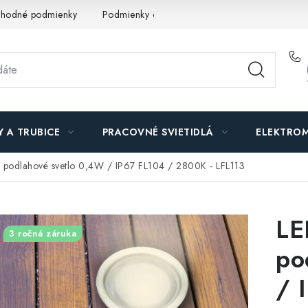
hodné podmienky
Podmienky ochrany osobných údajov
O n
Y A TRUBICE
PRACOVNÉ SVIETIDLÁ
ELEKTROM
e podlahové svetlo 0,4W / IP67 FL104 / 2800K - LFL113
LE
3 ročná záruka
po
/ 