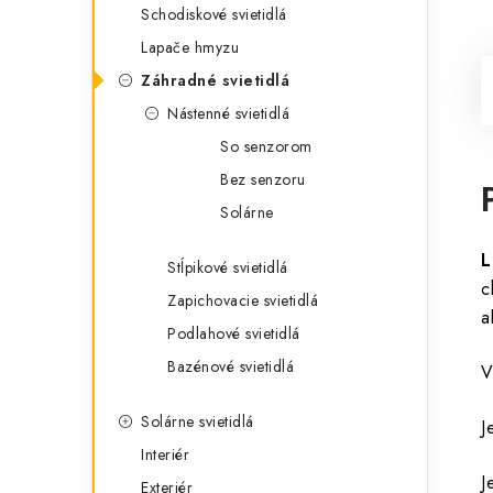
Schodiskové svietidlá
Lapače hmyzu
Záhradné svietidlá
Nástenné svietidlá
So senzorom
Bez senzoru
Solárne
L
Stĺpikové svietidlá
c
Zapichovacie svietidlá
a
Podlahové svietidlá
Bazénové svietidlá
V
Solárne svietidlá
J
Interiér
J
Exteriér