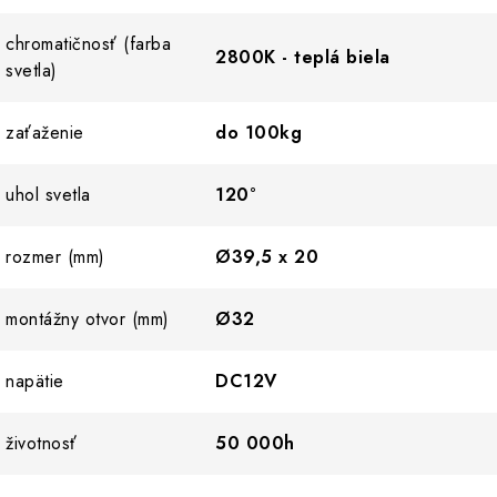
chromatičnosť (farba
2800K - teplá biela
svetla)
zaťaženie
do 100kg
uhol svetla
120°
rozmer (mm)
Ø39,5 x 20
montážny otvor (mm)
Ø32
napätie
DC12V
životnosť
50 000h