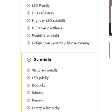
g
ý
LED Panely
ó
LED reflektory
p
r
Highbay LED svietidlá
a
i
Núdzové osvetlenie
e
n
Pouličné svietidlá
Koľajnicové systémy / lištové systémy
e
l
Svietidlá
Stropné svietidlá
LED pásiky
Bodovky
Rámiky
Rámiky
Lampy a lampičky