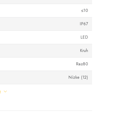
≤10
IP67
LED
Kruh
Ra≥80
Nízke (12)
e