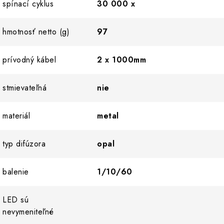
spínací cyklus
30 000 x
hmotnosť netto (g)
97
prívodný kábel
2 x 1000mm
stmievateľná
nie
materiál
metal
typ difúzora
opal
balenie
1/10/60
LED sú
nevymeniteľné