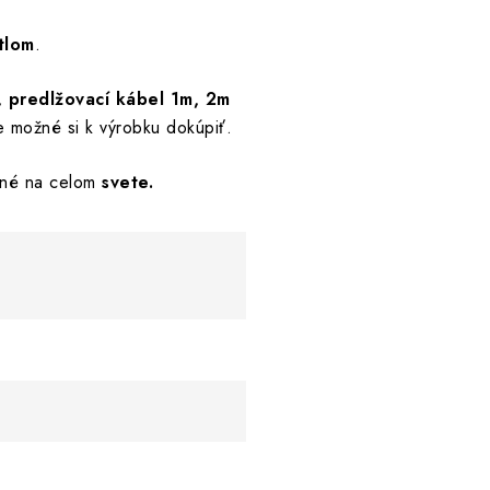
tlom
.
 predlžovací kábel 1m, 2m
je možné si k výrobku dokúpiť.
né na celom
svete.