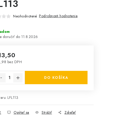
L113
Podrobnosti hodnotenia
Neohodnotené
ladom
11.8.2026
13,50
0,98 bez DPH
notková cena:
DO KOŠÍKA
aru:
LFL113
č
Opýtať sa
Strážiť
Zdieľať