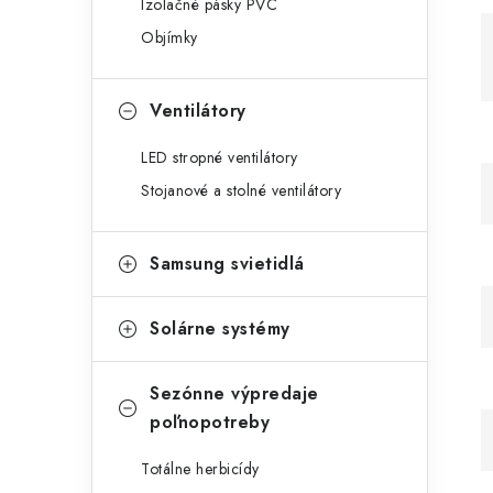
Izolačné pásky PVC
Objímky
Ventilátory
LED stropné ventilátory
Stojanové a stolné ventilátory
Samsung svietidlá
Solárne systémy
Sezónne výpredaje
poľnopotreby
Totálne herbicídy