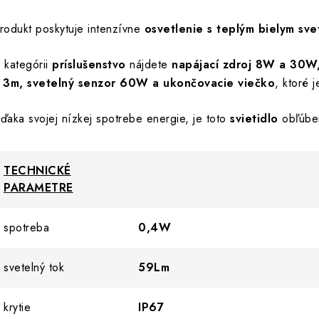
rodukt poskytuje intenzívne
osvetlenie s teplým
bielym sve
 kategórii
príslušenstvo
nájdete
napájací zdroj 8W a 30W,
 3m, svetelný senzor 60W a ukončovacie viečko
, ktoré 
ďaka svojej nízkej spotrebe energie, je toto
svietidlo
obľúbe
TECHNICKÉ
PARAMETRE
spotreba
0,4W
svetelný tok
59Lm
krytie
IP67