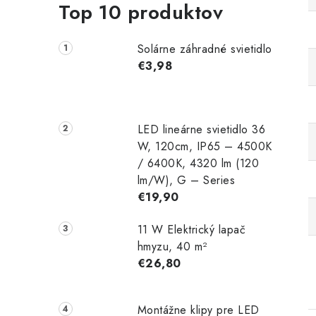
Top 10 produktov
Solárne záhradné svietidlo
€3,98
LED lineárne svietidlo 36
W, 120cm, IP65 – 4500K
/ 6400K, 4320 lm (120
lm/W), G – Series
€19,90
11 W Elektrický lapač
hmyzu, 40 m²
€26,80
Montážne klipy pre LED