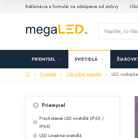
Prejsť
Reklamácie a formulár na odstúpenie od zmluvy
Obc
na
obsah
PRIEMYSEL
SVIETIDLÁ
ŽIAROVK
Domov
Svietidlá
Záhradné svietidlá
LED vonkajši
B
K
Preskočiť
Priemysel
kategórie
a
o
t
Prachotesné LED svietidlá (IP65 /
č
IP66)
e
n
LED Lineárne svietidlá