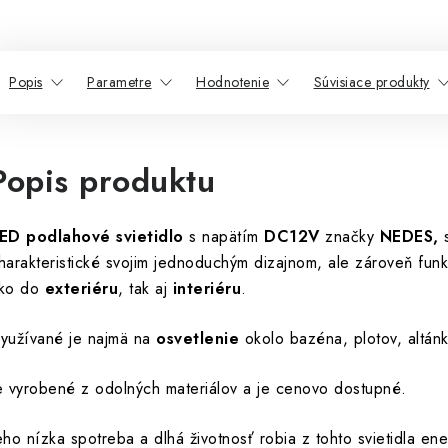
Popis
Parametre
Hodnotenie
Súvisiace produkty
Popis produktu
ED podlahové svietidlo
s napätím
DC12V
značky
NEDES,
s
harakteristické svojim jednoduchým dizajnom, ale zároveň f
ko do
exteriéru
, tak aj
interiéru
.
yužívané je najmä na
osvetlenie
okolo bazéna, plotov, altánk
e vyrobené z odolných materiálov a je cenovo dostupné.
eho nízka spotreba a dlhá životnosť robia z tohto svietidla ene