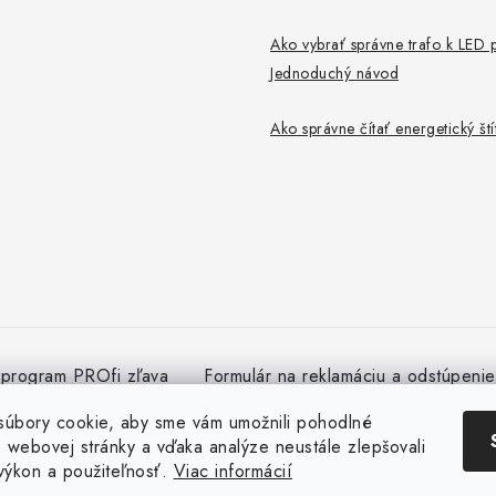
Ako vybrať správne trafo k LED 
Jednoduchý návod
Ako správne čítať energetický št
 program PROfi zľava
Formulár na reklamáciu a odstúpeni
úbory cookie, aby sme vám umožnili pohodlné
e webovej stránky a vďaka analýze neustále zlepšovali
 výkon a použiteľnosť.
Viac informácií
Copyright 2026
megaLED.sk
. Všetky práva vyhradené.