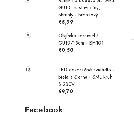
Rámik na bodovú žiarovku
GU10, nastaviteľný,
okrúhly - bronzový
€5,99
Objímka keramická
GU10/15cm - BH101
€0,50
LED dekoračné svietidlo -
biela a čierna - SML kruh
l
S 230V
€9,70
Facebook
i