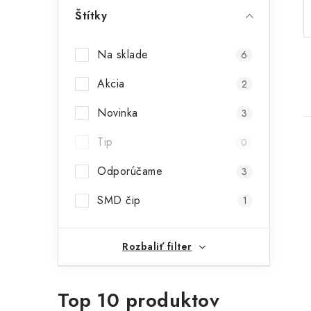
p
Štítky
a
Na sklade
6
n
Akcia
2
e
Novinka
l
3
Tip
0
Odporúčame
3
SMD čip
1
i
Rozbaliť filter
Top 10 produktov