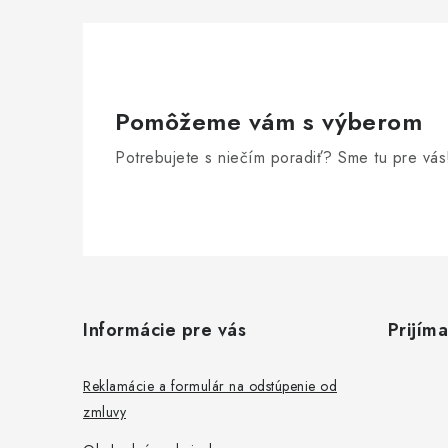
Pomôžeme vám s výberom
Potrebujete s niečím poradiť? Sme tu pre vás
Z
á
Informácie pre vás
Prijím
p
ä
Reklamácie a formulár na odstúpenie od
zmluvy
t