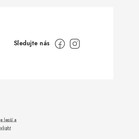
e lepší a
ylight