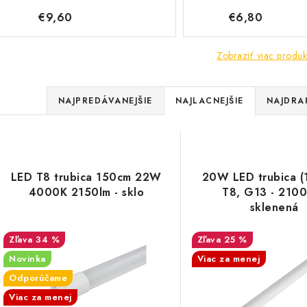
€9,60
€6,80
Zobraziť viac produk
R
NAJPREDÁVANEJŠIE
NAJLACNEJŠIE
NAJDRA
a
V
d
ý
e
LED T8 trubica 150cm 22W
20W LED trubica (
p
4000K 2150lm - sklo
T8, G13 - 2100
n
sklenená
i
s
34 %
25 %
e
Novinka
Viac za menej
p
p
Odporúčame
r
Viac za menej