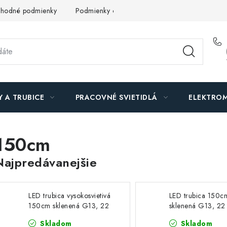
hodné podmienky
Podmienky ochrany osobných údajov
O n
Y A TRUBICE
PRACOVNÉ SVIETIDLÁ
ELEKTROM
150cm
Najpredávanejšie
LED trubica vysokosvietivá
LED trubica 150c
150cm sklenená G13, 22
sklenená G13, 22
W, 3300lm, 4000 K
2280 lm, 4000 K
Skladom
Skladom