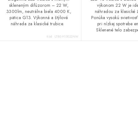
skleneným difúzorom – 22 W,
výkonom 22 W je id
3300lm, neutrálna biela 4000 K,
náhradou za klasické ž
pätica G13. Výkonná a štýlová
Ponúka vysokú svietivos
náhrada za klasické trubice.
pri nízkej spotrebe e
Sklenené telo zabezpe
Kód:
LT8GH15022NW
O
v
á
d
a
c