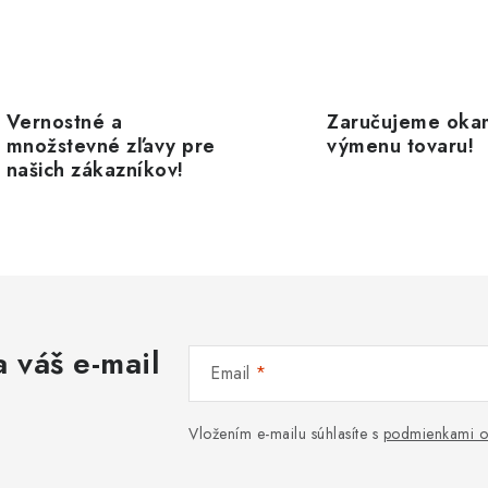
e
p
Vernostné a
Zaručujeme oka
v
množstevné zľavy pre
výmenu tovaru!
k
našich zákazníkov!
y
v
ý
p
 váš e-mail
Email
s
u
Vložením e-mailu súhlasíte s
podmienkami o