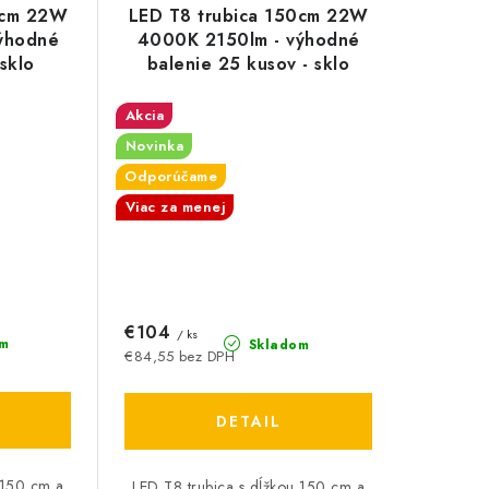
0cm 22W
LED T8 trubica 150cm 22W
ýhodné
4000K 2150lm - výhodné
 sklo
balenie 25 kusov - sklo
Akcia
Novinka
Odporúčame
Viac za menej
€104
/ ks
m
Skladom
€84,55 bez DPH
DETAIL
 150 cm a
LED T8 trubica s dĺžkou 150 cm a