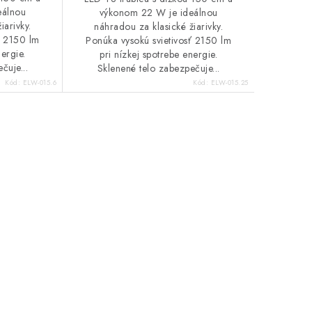
eálnou
výkonom 22 W je ideálnou
iarivky.
náhradou za klasické žiarivky.
ť 2150 lm
Ponúka vysokú svietivosť 2150 lm
nergie.
pri nízkej spotrebe energie.
čuje...
Sklenené telo zabezpečuje...
Kód:
ELW-015.6
Kód:
ELW-015.25