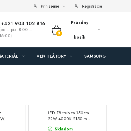
ás - MEGALED & JANTON Zákamenné
Zľavy pre profíkov
Hod
Prihlásenie
Registrácia
Prázdny
+421 903 102 816
(po – pia: 8:00 –
NÁKUPNÝ
16:00)
košík
KOŠÍK
ATERIÁL
VENTILÁTORY
SAMSUNG SVIETIDLÁ
m
LED T8 trubica 150cm
 W,
22W 4000K 2150lm -
výhodné balenie 25 kusov
Skladom
- sklo