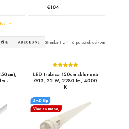
€104
tov
Stránka
1
z
1
-
6
položiek celkom
HŠIE
ABECEDNE
150cm),
LED trubica 150cm sklenená
lm -
G13, 22 W, 2280 lm, 4000
K
SMD čip
Viac za menej