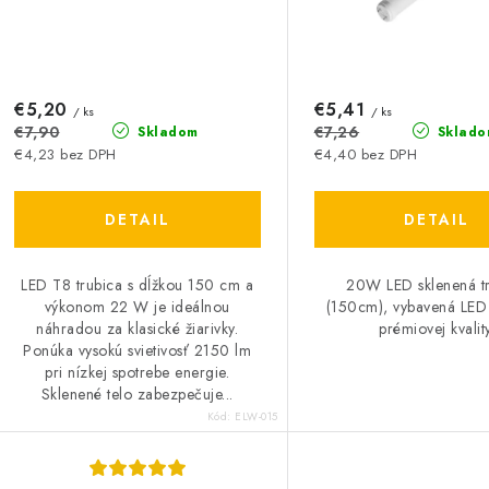
r
o
o
d
d
u
€5,20
€5,41
u
/ ks
/ ks
€7,90
€7,26
Skladom
Sklado
k
k
€4,23 bez DPH
€4,40 bez DPH
t
DETAIL
DETAIL
o
o
v
v
LED T8 trubica s dĺžkou 150 cm a
20W LED sklenená t
výkonom 22 W je ideálnou
(150cm), vybavená LED
náhradou za klasické žiarivky.
prémiovej kvality
Ponúka vysokú svietivosť 2150 lm
pri nízkej spotrebe energie.
Sklenené telo zabezpečuje...
Kód:
ELW-015