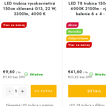
LED trubica vysokosvietivá
LED T8 trubica 15
150cm sklenená G13, 22 W,
4000K 2150lm - v
3300lm, 4000 K
balenie 6 + 4 -
Viac za menej
Akcia
Novinka
Odporúčame
Viac za menej
€9,60
€41,60
/ ks
/ ks
Skladom
Sklado
€7,80 bez DPH
€33,82 bez DPH
DETAIL
DO KOŠÍKA
Elegantná LED trubica s matným
LED T8 trubica s dĺžkou