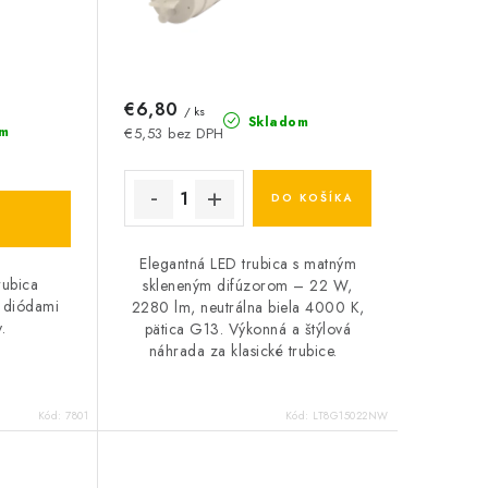
€6,80
/ ks
Skladom
m
€5,53 bez DPH
DO KOŠÍKA
Elegantná LED trubica s matným
rubica
skleneným difúzorom – 22 W,
 diódami
2280 lm, neutrálna biela 4000 K,
.
pätica G13. Výkonná a štýlová
náhrada za klasické trubice.
Kód:
7801
Kód:
LT8G15022NW