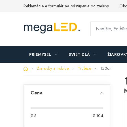
Prejsť
Reklamácie a formulár na odstúpenie od zmluvy
Obc
na
obsah
PRIEMYSEL
SVIETIDLÁ
ŽIAROVK
Domov
Žiarovky a trubice
Trubice
150cm
B
o
Cena
č
n
€
5
€
104
ý