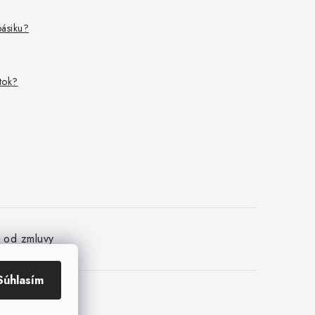
pásiku?
ítok?
e od zmluvy
Súhlasím