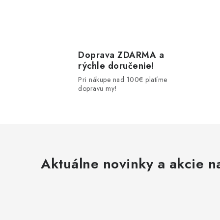
r
Doprava ZDARMA a
rýchle doručenie!
Pri nákupe nad 100€ platíme
dopravu my!
i
Aktuálne novinky a akcie na