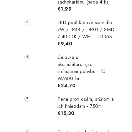
sadrokartónu (sada 4 ks)
€1,99
LED podhľadové svietidlo
7W / IP44 / DR01 / SMD
/ 4000K / WH - LDL153
€9,40
Čelovka s
akumulátorom,so
snímačom pohybu - 10
W/600 lm
€24,70
Pena proti osám, sršňom a
ich hniezdam - 750ml
€15,30