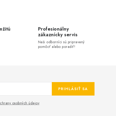
mžitú
Profesionálny
zákaznícky servis
Naši odborníci sú pripravený
pomôcť alebo poradiť!
PRIHLÁSIŤ SA
chrany osobných údajov