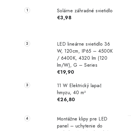
Solárne záhradné svietidlo
€3,98
LED lineárne svietidlo 36
t
W, 120cm, IP65 – 4500K
/ 6400K, 4320 lm (120
lm/W), G – Series
€19,90
11 W Elektrický lapač
hmyzu, 40 m²
€26,80
Montážne klipy pre LED
panel – uchytenie do