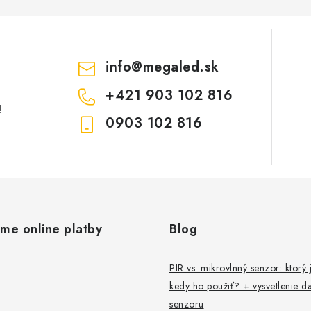
info
@
megaled.sk
+421 903 102 816
!
0903 102 816
ame online platby
Blog
PIR vs. mikrovlnný senzor: ktorý j
kedy ho použiť? + vysvetlenie da
senzoru