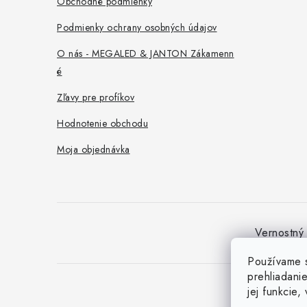
Obchodné podmienky
i
Podmienky ochrany osobných údajov
e
O nás - MEGALED & JANTON Zákamenn
é
Zľavy pre profíkov
Hodnotenie obchodu
Moja objednávka
Vernostný
Používame s
prehliadani
jej funkcie,