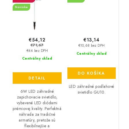
Novinka
€54,12
€13,14
€71,67
€10,68 bez DPH
€44 bez DPH
Centrálny sklad
Centrálny sklad
DO KOŠÍKA
DETAIL
LED záhradné podlahové
6W LED záhradné
svietidlo GU10.
zapichovacie svietidlo,
vybavené LED diódami
prémiovej kvality. Perfektná
náhrada za tradičné
armatúry, pretože sú
flexibilnejšie a