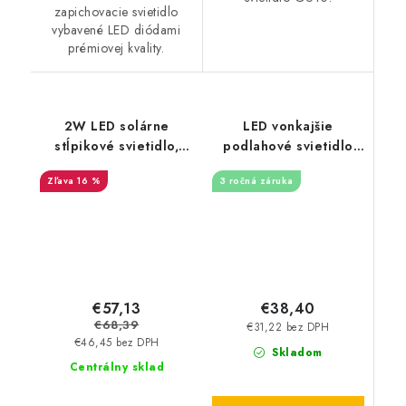
zapichovacie svietidlo
vybavené LED diódami
prémiovej kvality.
2W LED solárne
LED vonkajšie
stĺpikové svietidlo,
podlahové svietidlo
štvorcové,
4W / IP67 GL501 /
16 %
3 ročná záruka
3000/6000K - 110lm -
4000K - LGL524
čierne
€57,13
€38,40
€68,39
€31,22 bez DPH
€46,45 bez DPH
Skladom
Centrálny sklad