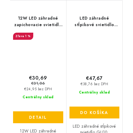
12W LED záhradné
LED záhradné
zapichovacie svietidlo
stĺpikové svietidlo
- 920lm
GU10 - čierne
1 %
€30,69
€47,67
€31,06
€38,76 bez DPH
€24,95 bez DPH
Centrálny sklad
Centrálny sklad
DO KOŠÍKA
DETAIL
LED záhradné stĺpikové
12W LED záhradné
svietidlo GU10.