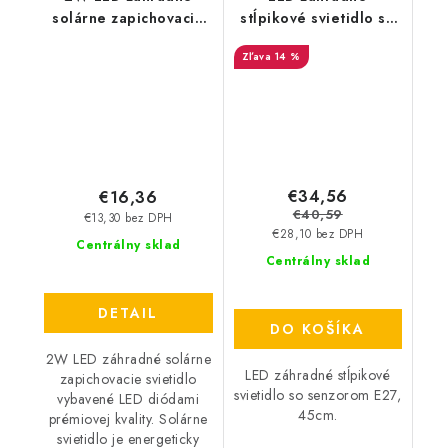
solárne zapichovacie
stĺpikové svietidlo so
svietidlo - 40lm -
senzorom E27, 45cm -
14 %
čierne
saténový nikel
€34,56
€16,36
€40,59
€13,30 bez DPH
€28,10 bez DPH
Centrálny sklad
Centrálny sklad
DETAIL
DO KOŠÍKA
2W LED záhradné solárne
LED záhradné stĺpikové
zapichovacie svietidlo
svietidlo so senzorom E27,
vybavené LED diódami
45cm.
prémiovej kvality. Solárne
svietidlo je energeticky