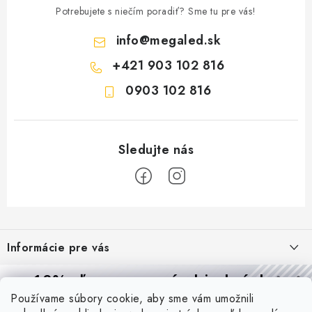
Potrebujete s niečím poradiť? Sme tu pre vás!
info
@
megaled.sk
+421 903 102 816
0903 102 816
Z
á
Informácie pre vás
p
ä
Reklamácie a formulár na odstúpenie od zmluvy
10% zľava
na prvú objednávku
Prijímame online platby
t
Používame súbory cookie, aby sme vám umožnili
Obchodné podmienky
Prihláste sa a
získajte
zľavu aj praktické tipy,
vďaka ktorým