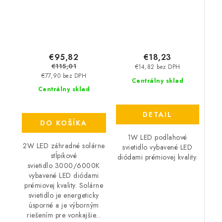
€95,82
€18,23
€115,01
€14,82 bez DPH
€77,90 bez DPH
Centrálny sklad
Centrálny sklad
DETAIL
DO KOŠÍKA
1W LED podlahové
2W LED záhradné solárne
svietidlo vybavené LED
stĺpikové
diódami prémiovej kvality.
svietidlo 3000/6000K
vybavené LED diódami
prémiovej kvality. Solárne
svietidlo je energeticky
úsporné a je výborným
riešením pre vonkajšie...