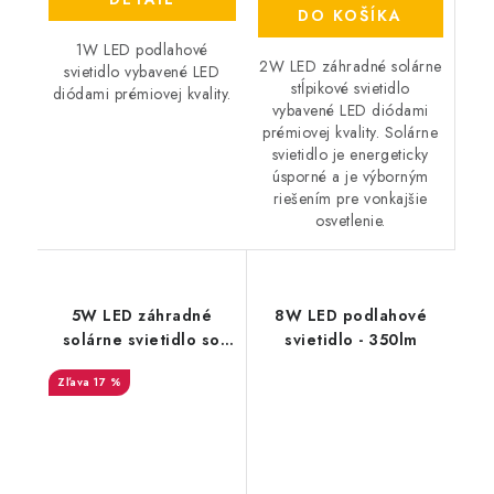
DO KOŠÍKA
1W LED podlahové
2W LED záhradné solárne
svietidlo vybavené LED
stĺpikové svietidlo
diódami prémiovej kvality.
vybavené LED diódami
prémiovej kvality. Solárne
svietidlo je energeticky
úsporné a je výborným
riešením pre vonkajšie
osvetlenie.
5W LED záhradné
8W LED podlahové
solárne svietidlo so
svietidlo - 350lm
svetelným senzorom -
17 %
400lm - čierne