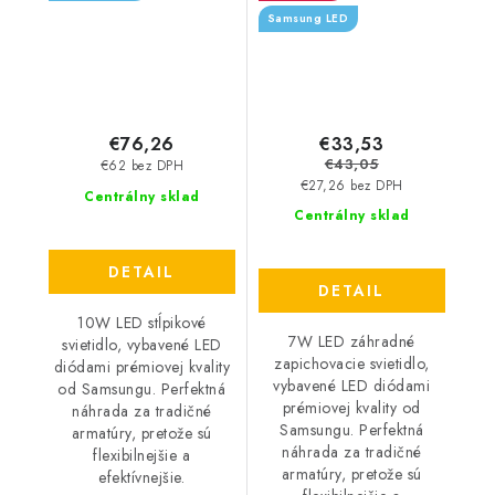
Samsung LED
€76,26
€33,53
€43,05
€62 bez DPH
€27,26 bez DPH
Centrálny sklad
Centrálny sklad
DETAIL
DETAIL
10W LED stĺpikové
7W LED záhradné
svietidlo, vybavené LED
zapichovacie svietidlo,
diódami prémiovej kvality
vybavené LED diódami
od Samsungu. Perfektná
prémiovej kvality od
náhrada za tradičné
Samsungu. Perfektná
armatúry, pretože sú
náhrada za tradičné
flexibilnejšie a
armatúry, pretože sú
efektívnejšie.