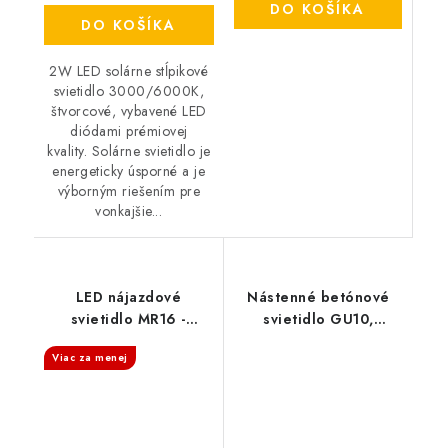
DO KOŠÍKA
DO KOŠÍKA
2W LED solárne stĺpikové
svietidlo 3000/6000K,
štvorcové, vybavené LED
diódami prémiovej
kvality. Solárne svietidlo je
energeticky úsporné a je
výborným riešením pre
vonkajšie...
LED nájazdové
Nástenné betónové
svietidlo MR16 -
svietidlo GU10,
strieborné - 1 okienko
okrúhle - tm. šedá
Viac za menej