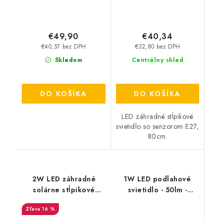
€49,90
€40,34
€40,57 bez DPH
€32,80 bez DPH
Skladom
Centrálny sklad
DO KOŠÍKA
DO KOŠÍKA
LED záhradné stĺpikové
svietidlo so senzorom E27,
80cm.
2W LED záhradné
1W LED podlahové
solárne stĺpikové
svietidlo - 50lm -
svietidlo, 3000/6000K
čierne
16 %
- 110lm - čierne