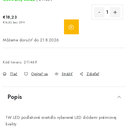
€18,23
DO
€14,82 bez DPH
KOŠÍKA
21.8.2026
Kód tovaru:
211469
Tlač
Opýtať sa
Strážiť
Zdieľať
Popis
1W LED podlahové svietidlo vybavené LED diódami prémiovej
kvality.