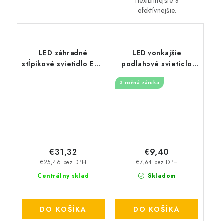
flexibilnejšie a
efektívnejšie.
LED záhradné
LED vonkajšie
stĺpikové svietidlo E27,
podlahové svietidlo
80cm - čierne
0,6W / IP67 FL113 /
3 ročná záruka
2800K - LFL112S
€31,32
€9,40
€25,46 bez DPH
€7,64 bez DPH
Centrálny sklad
Skladom
DO KOŠÍKA
DO KOŠÍKA