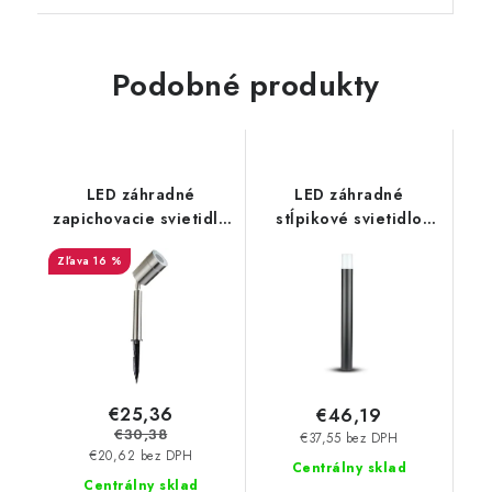
Podobné produkty
LED záhradné
LED záhradné
zapichovacie svietidlo
stĺpikové svietidlo
GU10
GU10, okrúhle, 80cm -
16 %
čierne
€25,36
€46,19
€30,38
€37,55 bez DPH
€20,62 bez DPH
Centrálny sklad
Centrálny sklad