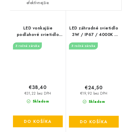
efektívnejšie.
LED vonkajšie
LED záhradné svietidlo
podlahové svietidlo
3W / IP67 / 4000K -
4W / IP67 GL501 /
LGL421
3 ročná záruka
3 ročná záruka
2800K - LGL514
€38,40
€24,50
€31,22 bez DPH
€19,92 bez DPH
Skladom
Skladom
DO KOŠÍKA
DO KOŠÍKA