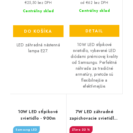
od €62 bez DPH
€25,50 bez DPH
Centrálny sklad
Centrálny sklad
DETAIL
DO KOŠÍKA
10W LED stĺpikové
LED záhradná nástenná
svietidlo, vybavené LED
lampa E27.
diódami prémiovej kvality
od Samsungu. Perfektná
náhrada za tradičné
armatúry, pretože sú
flexibilnejšie a
efektívnejšie.
10W LED stĺpikové
7W LED záhradné
svietidlo - 900m
zapichovacie svietidlo -
420lm - čierne
Samsung LED
22 %