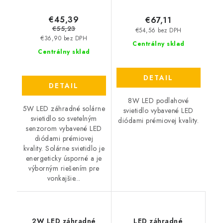
€45,39
€67,11
€55,23
€54,56 bez DPH
€36,90 bez DPH
Centrálny sklad
Centrálny sklad
DETAIL
DETAIL
8W LED podlahové
5W LED záhradné solárne
svietidlo vybavené LED
svietidlo so svetelným
diódami prémiovej kvality.
senzorom vybavené LED
diódami prémiovej
kvality. Solárne svietidlo je
energeticky úsporné a je
výborným riešením pre
vonkajšie...
2W LED záhradné
LED záhradné