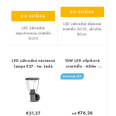
DO KOŠÍKA
DO KOŠÍKA
LED záhradné stĺpikové
LED záhradné
svietidlo GU10, okrúhle,
zapichovacie svietidlo
80cm.
GU10
LED záhradná nástenná
10W LED stĺpikové
lampa E27 - tm. šedá
svietidlo - 650m -
čierne
Samsung LED
€76,26
€31,37
od