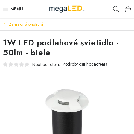
Prejsť
Hľad
na
obsah
Záhradné svietidlá
PRIEMYSEL
1W LED podlahové svietidlo -
SVIETIDLÁ
50lm - biele
ŽIAROVKY A TRUBICE
Podrobnosti hodnotenia
Neohodnotené
PRACOVNÉ SVIETIDLÁ
ELEKTROMATERIÁL
VENTILÁTORY
SAMSUNG SVIETIDLÁ