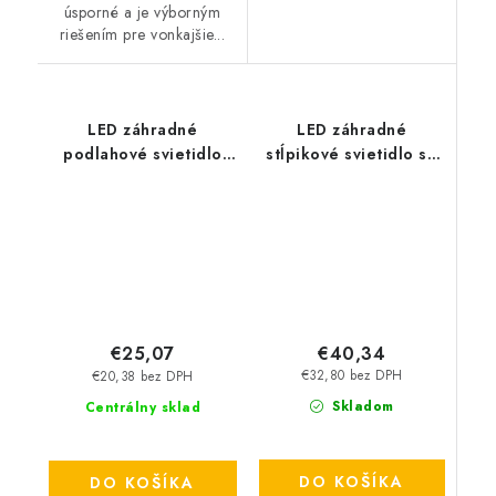
úsporné a je výborným
riešením pre vonkajšie...
LED záhradné
LED záhradné
podlahové svietidlo
stĺpikové svietidlo so
GU10 - strieborné
senzorom E27, 80cm -
saténový nikel
€40,34
€25,07
€32,80 bez DPH
€20,38 bez DPH
Skladom
Centrálny sklad
DO KOŠÍKA
DO KOŠÍKA