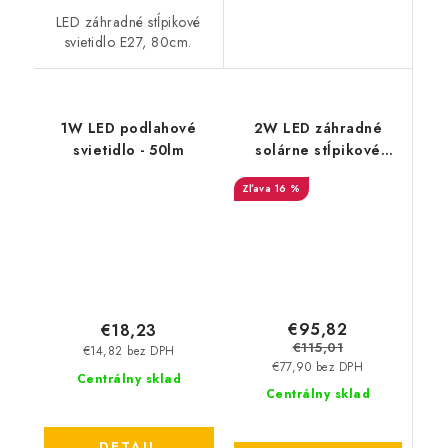
LED záhradné stĺpikové
svietidlo E27, 80cm.
1W LED podlahové
2W LED záhradné
svietidlo - 50lm
solárne stĺpikové
svietidlo - 110lm -
16 %
čierne
€95,82
€18,23
€115,01
€14,82 bez DPH
€77,90 bez DPH
Centrálny sklad
Centrálny sklad
DETAIL