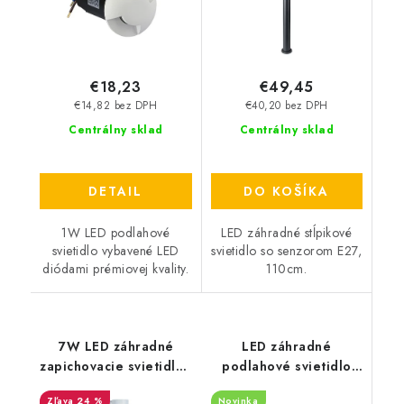
€18,23
€49,45
€14,82 bez DPH
€40,20 bez DPH
Centrálny sklad
Centrálny sklad
DETAIL
DO KOŠÍKA
1W LED podlahové
LED záhradné stĺpikové
svietidlo vybavené LED
svietidlo so senzorom E27,
diódami prémiovej kvality.
110cm.
7W LED záhradné
LED záhradné
zapichovacie svietidlo -
podlahové svietidlo
520lm - biele
GU10 - čierne
24 %
Novinka