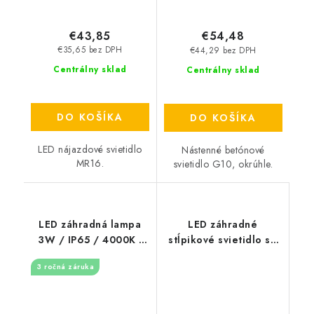
€43,85
€54,48
€35,65 bez DPH
€44,29 bez DPH
Centrálny sklad
Centrálny sklad
DO KOŠÍKA
DO KOŠÍKA
LED nájazdové svietidlo
Nástenné betónové
MR16.
svietidlo G10, okrúhle.
LED záhradná lampa
LED záhradné
3W / IP65 / 4000K -
stĺpikové svietidlo so
LGL321
senzorom E27, 80cm -
3 ročná záruka
šedé