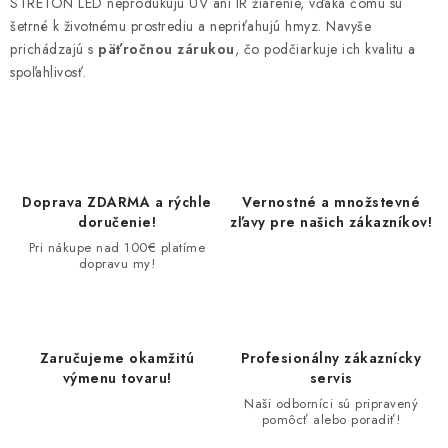
STRETON LED neprodukujú UV ani IR žiarenie, vďaka čomu sú
šetrné k životnému prostrediu a nepriťahujú hmyz. Navyše
prichádzajú s
päťročnou zárukou
, čo podčiarkuje ich kvalitu a
spoľahlivosť.
Doprava ZDARMA a rýchle
Vernostné a množstevné
doručenie!
zľavy pre našich zákazníkov!
Pri nákupe nad 100€ platíme
dopravu my!
Zaručujeme okamžitú
Profesionálny zákaznícky
výmenu tovaru!
servis
Naši odborníci sú pripravený
pomôcť alebo poradiť!