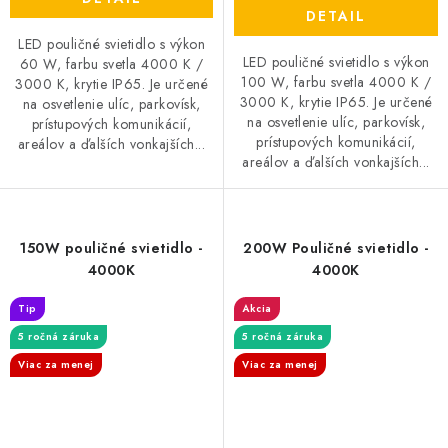
DETAIL
LED pouličné svietidlo s výkon
LED pouličné svietidlo s výkon
60 W, farbu svetla 4000 K /
100 W, farbu svetla 4000 K /
3000 K, krytie IP65. Je určené
3000 K, krytie IP65. Je určené
na osvetlenie ulíc, parkovísk,
na osvetlenie ulíc, parkovísk,
prístupových komunikácií,
prístupových komunikácií,
areálov a ďalších vonkajších...
areálov a ďalších vonkajších...
150W pouličné svietidlo -
200W Pouličné svietidlo -
4000K
4000K
Tip
Akcia
5 ročná záruka
5 ročná záruka
Viac za menej
Viac za menej