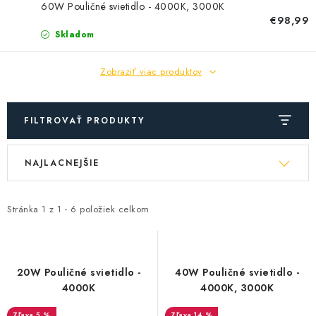
SOLÁRNE SYSTÉMY
60W Pouličné svietidlo - 4000K, 3000K
€98,99
Skladom
SEZÓNNE VÝPREDAJE POĽNOPOTREBY
Zobraziť viac produktov
DOM A ZÁHRADA
OBCHODNÉ PODMIENKY
FILTROVAŤ PRODUKTY
KONTAKTY
V
R
NAJLACNEJŠIE
ý
a
O NÁS - MEGALED & JANTON ZÁKAMENNÉ
p
d
i
e
Stránka
1
z
1
-
6
položiek celkom
Reklamácie a formulár na odstúpenie od zmluvy
s
n
Obchodné podmienky
Podmienky ochrany osobných údajov
p
i
r
e
O nás - MEGALED & JANTON Zákamenné
20W Pouličné svietidlo -
40W Pouličné svietidlo -
o
p
4000K
4000K, 3000K
Zľavy pre profíkov
Hodnotenie obchodu
Moja objednávka
d
r
5 %
14 %