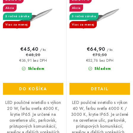
u
o
Akcia
Akcia
k
d
5 ročná záruka
5 ročná záruka
t
u
Viac za menej
Viac za menej
o
k
v
t
o
€45,40
€64,90
/ ks
/ ks
v
€48,20
€75,50
€36,91 bez DPH
€52,76 bez DPH
Skladom
Skladom
DO KOŠÍKA
DETAIL
LED pouličné svietidlo s výkon
LED pouličné svietidlo s výkon
20 W, farbu svetla 4000 K,
40 W, farbu svetla 4000 K /
krytie IP65. Je určené na
3000 K, krytie IP65. Je určené
osvetlenie ulíc, parkovísk,
na osvetlenie ulíc, parkovísk,
prístupových komunikácií,
prístupových komunikácií,
areálov a ďalších vonkajších
areálov a ďalších vonkajších...