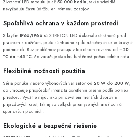
u
Životnosť LED modulu je až
50 000 hodín
, takže svietidlá
nevyžadujú častú údržbu ani výmenu zdrojov.
Spoľahlivá ochrana v každom prostredí
S krytím
IP65/IP66
sú STRETON LED dokonale chránené pred
prachom a dažďom, preto sú vhodné aj do náročných exteriérových
podmienok. Bez problémov pracujú v teplotnom rozsahu od
–20
°C do +45 °C
, čo zaručuje stabilnú funkčnosť počas celého roka.
Flexibilné možnosti použitia
Séria ponúka viacero výkonových variantov od
20 W do 200 W
,
čo umožňuje prispôsobiť intenzitu osvetlenia presne podľa potrieb
priestoru. Využitie nájdu ako pri osvetlení menších dvorov a
príjazdových ciest, tak aj vo veľkých priemyselných areáloch či
športových plochách.
Ekologické a bezpečné riešenie