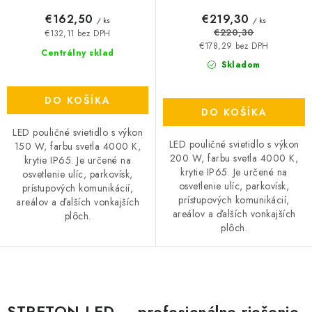
€162,50
€219,30
/ ks
/ ks
€220,30
€132,11 bez DPH
€178,29 bez DPH
Centrálny sklad
Skladom
DO KOŠÍKA
DO KOŠÍKA
LED pouličné svietidlo s výkon
LED pouličné svietidlo s výkon
150 W, farbu svetla 4000 K,
200 W, farbu svetla 4000 K,
krytie IP65. Je určené na
krytie IP65. Je určené na
osvetlenie ulíc, parkovísk,
osvetlenie ulíc, parkovísk,
prístupových komunikácií,
prístupových komunikácií,
areálov a ďalších vonkajších
areálov a ďalších vonkajších
plôch.
plôch.
O
v
STRETON LED – profesionálne riešenie