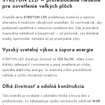
l
pre osvetlenie veľkých plôch
á
d
Svietidlá série
STRETON LED
predstavujú modernú a úspornú
a
alternatívu k tradičným výbojkovým svietidlám. Sú navrhnuté tak, aby
c
poskytovali spoľahlivé a intenzívne osvetlenie tam, kde je potrebná
i
maximálna viditeľnosť a bezpečnosť – od parkovísk, cez skladové
areály, športoviská, námestia až po priemyselné zóny.
e
p
Vysoký svetelný výkon a úspora energie
r
v
STRETON LED dosahujú účinnosť až
130 lm/W
, vďaka čomu
k
dokážu zabezpečiť rovnomerné a jasné osvetlenie pri nízkej
y
spotrebe elektrickej energie. To znamená nižšie prevádzkové
náklady a rýchlu návratnosť investície.
v
ý
Dlhá životnosť a odolná konštrukcia
p
i
Telo svietidla je vyrobené z odolného hliníka a krycie sklo z
s
polykarbonátu, čo zabezpečuje vysokú mechanickú odolnosť
IK08
.