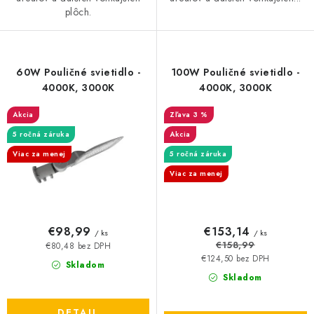
plôch.
60W Pouličné svietidlo -
100W Pouličné svietidlo -
4000K, 3000K
4000K, 3000K
Akcia
3 %
5 ročná záruka
Akcia
Viac za menej
5 ročná záruka
Viac za menej
€98,99
€153,14
/ ks
/ ks
€158,99
€80,48 bez DPH
€124,50 bez DPH
Skladom
Skladom
DETAIL