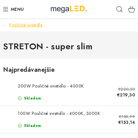
Prejsť
Hľad
na
obsah
Pouličné svietidlá
PRIEMYSEL
SVIETIDLÁ
STRETON - super slim
ŽIAROVKY A TRUBICE
Najpredávanejšie
PRACOVNÉ SVIETIDLÁ
200W Pouličné svietidlo - 4000K
€220,30
ELEKTROMATERIÁL
€219,30
Skladom
VENTILÁTORY
100W Pouličné svietidlo - 4000K, 3000K
€158,99
SAMSUNG SVIETIDLÁ
€153,14
Skladom