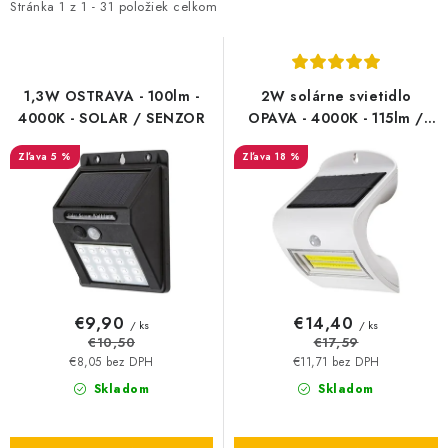
i
e
Stránka
1
z
1
-
31
položiek celkom
s
n
p
i
r
e
1,3W OSTRAVA - 100lm -
2W solárne svietidlo
o
p
4000K - SOLAR / SENZOR
OPAVA - 4000K - 115lm /
SENZOR
d
r
5 %
18 %
u
o
k
d
t
u
o
k
v
t
o
€9,90
€14,40
/ ks
/ ks
v
€10,50
€17,59
€8,05 bez DPH
€11,71 bez DPH
Skladom
Skladom