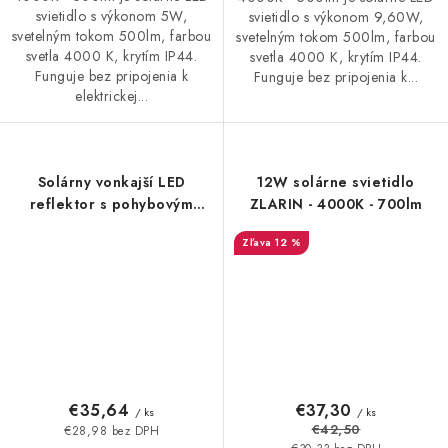
svietidlo s výkonom 5W,
svietidlo s výkonom 9,60W,
svetelným tokom 500lm, farbou
svetelným tokom 500lm, farbou
svetla 4000 K, krytím IP44.
svetla 4000 K, krytím IP44.
Funguje bez pripojenia k
Funguje bez pripojenia k...
elektrickej...
Solárny vonkajší LED
12W solárne svietidlo
reflektor s pohybovým
ZLARIN - 4000K - 700lm
senzorom Lihull – čierny,
12 %
IP44
€35,64
€37,30
/ ks
/ ks
€42,50
€28,98 bez DPH