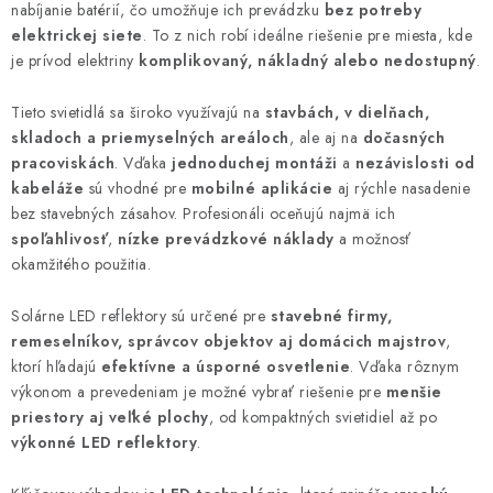
nabíjanie batérií, čo umožňuje ich prevádzku
bez potreby
a
elektrickej siete
. To z nich robí ideálne riešenie pre miesta, kde
c
je prívod elektriny
komplikovaný, nákladný alebo nedostupný
.
i
e
Tieto svietidlá sa široko využívajú na
stavbách, v dielňach,
p
skladoch a priemyselných areáloch
, ale aj na
dočasných
r
pracoviskách
. Vďaka
jednoduchej montáži
a
nezávislosti od
v
kabeláže
sú vhodné pre
mobilné aplikácie
aj rýchle nasadenie
k
bez stavebných zásahov. Profesionáli oceňujú najmä ich
spoľahlivosť
,
nízke prevádzkové náklady
a možnosť
y
okamžitého použitia.
v
ý
Solárne LED reflektory sú určené pre
stavebné firmy,
p
remeselníkov, správcov objektov aj domácich majstrov
,
i
ktorí hľadajú
efektívne a úsporné osvetlenie
. Vďaka rôznym
s
výkonom a prevedeniam je možné vybrať riešenie pre
menšie
u
priestory aj veľké plochy
, od kompaktných svietidiel až po
výkonné LED reflektory
.