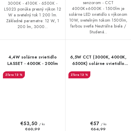
senzorom - CCT
3000K - 4100K - 6500K -
4000K+6000K - 1500lm je
LS023 ponúka presný výkon 12
solárne LED svietidlo s výkonom
W a svetelný tok 1 200 lm.
10W, svetelným tokom 1500lm,
Základné parametre: 12 W, 1
farbou svetla Neutrálna biela /
200 lm, 3000...
Studená...
4,4W solárne svietidlo
6,5W CCT (3000K, 4000K,
LASSET - 4000K - 200lm
6500K) solárne svietidlo
MELK - 1000lm
12 %
12 %
€53,50
€57
/ ks
/ ks
€60,99
€64,99