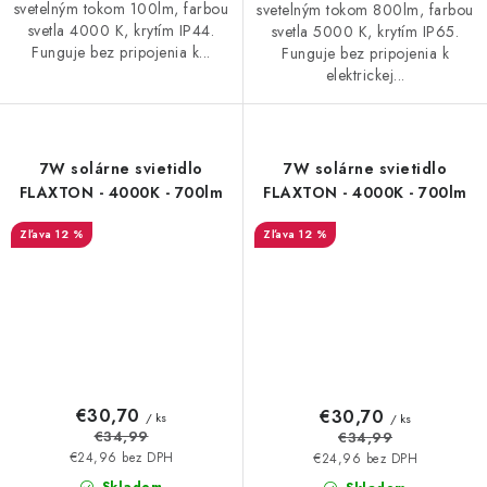
svetelným tokom 100lm, farbou
svetelným tokom 800lm, farbou
svetla 4000 K, krytím IP44.
svetla 5000 K, krytím IP65.
Funguje bez pripojenia k...
Funguje bez pripojenia k
elektrickej...
7W solárne svietidlo
7W solárne svietidlo
FLAXTON - 4000K - 700lm
FLAXTON - 4000K - 700lm
12 %
12 %
€30,70
€30,70
/ ks
/ ks
€34,99
€34,99
€24,96 bez DPH
€24,96 bez DPH
Skladom