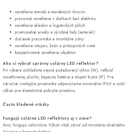
osvetlenie stavieb a stavebných dvorov
pracovné osvetlenie v dielňach bez elektriny
osvetlenie skladov a logistických plôch
priemyselné areály a výrobné haly (exteriér)
dočasné pracoviská a montážne zóny
osvetlenie vstupov, brán a prístupových ciest
bezpečnostné osvetlenie objektov
Ako si vybrať správny solárny LED reflektor?
Pri výbere zohľadnite najmä požadovaný výkon (W), veľkosť
osvetľovanej plochy, kapacitu batérie a stupeň krytia (IP). Pre
náročné vonkajšie prostredie odporúčame minimálne IP65 a vyšší
výkon pre dostatočné pokrytie priestoru.
Často kladené otázky
Fungujú solárne LED reflektory aj v zime?
Áno, fungujú celoročne. Výkon však závisí od množstva slnečného
žiarenia a kapacity batérie.