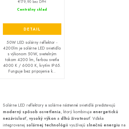
€179,90 bez DPH
Centrálny sklad
DETAIL
50W LED solárny reflektor -
4200lm je solárne LED svietidlo
s výkonom 50W, svetelným
tokom 4200 lm, farbou svetla
4000 K / 6000 K, krytím IP65.
Funguje bez pripojenia k...
O
v
Solárne LED reflektory a solárne nástenné svietidlá predstavujú
l
moderný spôsob osvetlenia
, ktorý kombinuje
energetickú
á
nezávislosť
,
vysoký výkon
a
dlhú životnosť
. Vďaka
d
integrovanej
solárnej technológii
využívajú
slnečnú energiu
na