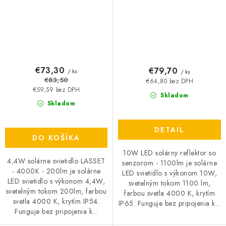
€73,30
€79,70
/ ks
/ ks
€83,50
€64,80 bez DPH
€59,59 bez DPH
Skladom
Skladom
DETAIL
DO KOŠÍKA
10W LED solárny reflektor so
4,4W solárne svietidlo LASSET
senzorom - 1100lm je solárne
- 4000K - 200lm je solárne
LED svietidlo s výkonom 10W,
LED svietidlo s výkonom 4,4W,
svetelným tokom 1100 lm,
svetelným tokom 200lm, farbou
farbou svetla 4000 K, krytím
svetla 4000 K, krytím IP54.
IP65. Funguje bez pripojenia k...
Funguje bez pripojenia k...