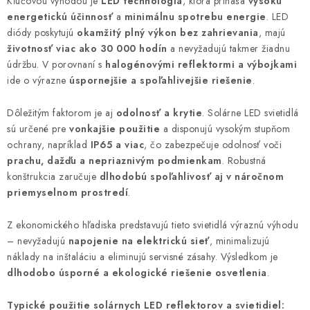
Kľúčovou výhodou je
LED technológia
, ktorá prináša
vysokú
energetickú účinnosť
a
minimálnu spotrebu energie
. LED
diódy poskytujú
okamžitý plný výkon bez zahrievania
, majú
životnosť viac ako 30 000 hodín
a nevyžadujú takmer žiadnu
údržbu. V porovnaní s
halogénovými reflektormi a výbojkami
ide o výrazne
úspornejšie a spoľahlivejšie riešenie
.
Dôležitým faktorom je aj
odolnosť a krytie
. Solárne LED svietidlá
sú určené pre
vonkajšie použitie
a disponujú vysokým stupňom
ochrany, napríklad
IP65 a viac
, čo zabezpečuje odolnosť voči
prachu, dažďu a nepriaznivým podmienkam
. Robustná
konštrukcia zaručuje
dlhodobú spoľahlivosť aj v náročnom
priemyselnom prostredí
.
Z ekonomického hľadiska predstavujú tieto svietidlá výraznú výhodu
– nevyžadujú
napojenie na elektrickú sieť
, minimalizujú
náklady na inštaláciu a eliminujú servisné zásahy. Výsledkom je
dlhodobo úsporné a ekologické riešenie osvetlenia
.
Typické použitie solárnych LED reflektorov a svietidiel: