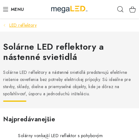
Prejsť
Hľad
na
obsah
LED reflektory
PRIEMYSEL
SVIETIDLÁ
Solárne LED reflektory a
nástenné svietidlá
ŽIAROVKY A TRUBICE
Solárne LED reflektory a nástenné svietidlá predstavujú efektívne
PRACOVNÉ SVIETIDLÁ
riešenie osvetlenia bez potreby elektrickej prípojky. Sú ideálne pre
stavby, sklady, dielne a priemyselné objekty, kde je dôraz na
ELEKTROMATERIÁL
spoľahlivosť, úsporu a jednoduchú inštaláciu.
VENTILÁTORY
Najpredávanejšie
SAMSUNG SVIETIDLÁ
Solárny vonkajší LED reflektor s pohybovým