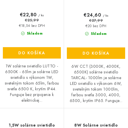
€22,80
€24,60
/ ks
/ ks
€25,99
€27,99
€18,54 bez DPH
€20 bez DPH
Skladom
Skladom
DO KOŠÍKA
DO KOŠÍKA
1W solárne svietidlo LUTTO -
6W CCT (3000K, 4000K,
6500K - 65lm je solárne LED
6500K) solárne svietidlo
svietidlo s výkonom 1W,
TARCAL- 1000lm je solárne
svetelným tokom 65lm, farbou
LED svietidlo s výkonom 6W,
svetla 6500 K, krytím IP44.
svetelným tokom 1000lm,
Funguje bez pripojenia k
farbou svetla 3000, 4000,
elektrickej...
6500, krytím IP65. Funguje...
1,5W solárne svietidlo
8W Solárne svietidlo