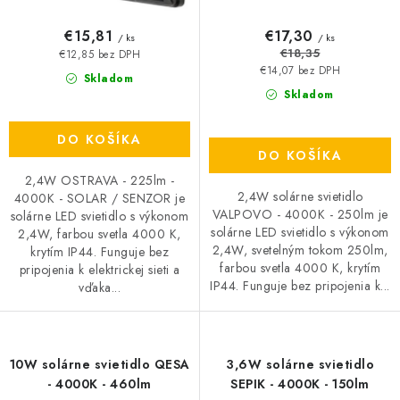
€15,81
€17,30
/ ks
/ ks
€18,35
€12,85 bez DPH
€14,07 bez DPH
Skladom
Skladom
DO KOŠÍKA
DO KOŠÍKA
2,4W OSTRAVA - 225lm -
2,4W solárne svietidlo
4000K - SOLAR / SENZOR je
VALPOVO - 4000K - 250lm je
solárne LED svietidlo s výkonom
solárne LED svietidlo s výkonom
2,4W, farbou svetla 4000 K,
2,4W, svetelným tokom 250lm,
krytím IP44. Funguje bez
farbou svetla 4000 K, krytím
pripojenia k elektrickej sieti a
IP44. Funguje bez pripojenia k...
vďaka...
10W solárne svietidlo QESA
3,6W solárne svietidlo
- 4000K - 460lm
SEPIK - 4000K - 150lm