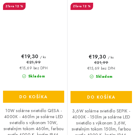
12 %
12 %
€19,30
€19,30
/ ks
/ ks
€21,99
€21,99
€15,69 bez DPH
€15,69 bez DPH
Skladom
Skladom
DO KOŠÍKA
DO KOŠÍKA
10W solárne svietidlo QESA -
3,6W solárne svietidlo SEPIK -
4000K - 460lm je solárne LED
4000K - 150lm je solárne LED
svietidlo s výkonom 10W,
svietidlo s výkonom 3,6W,
svetelným tokom 460lm, farbou
svetelným tokom 150lm, farbou
svetla 4000 K, krytím IP44.
svetla 4000 K, krytím IP44.