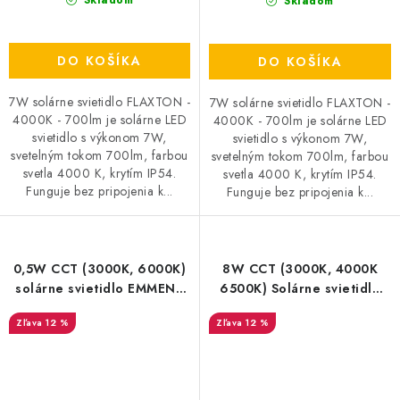
Skladom
DO KOŠÍKA
DO KOŠÍKA
7W solárne svietidlo FLAXTON -
7W solárne svietidlo FLAXTON -
4000K - 700lm je solárne LED
4000K - 700lm je solárne LED
svietidlo s výkonom 7W,
svietidlo s výkonom 7W,
svetelným tokom 700lm, farbou
svetelným tokom 700lm, farbou
svetla 4000 K, krytím IP54.
svetla 4000 K, krytím IP54.
Funguje bez pripojenia k...
Funguje bez pripojenia k...
0,5W CCT (3000K, 6000K)
8W CCT (3000K, 4000K
solárne svietidlo EMMEN -
6500K) Solárne svietidlo
50lm
TARCAL - 1200lm
12 %
12 %