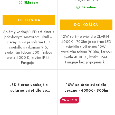
€30,33 bez DPH
Skladom
Skladom
DO KOŠÍKA
DO KOŠÍKA
Solárny vonkajší LED reflektor s
12W solárne svietidlo ZLARIN -
pohybovým senzorom Lihull –
4000K - 700lm je solárne LED
čierny, IP44 je solárne LED
svietidlo s výkonom 12W,
svietidlo s výkonom 9,6,
svetelným tokom 700lm, farbou
svetelným tokom 500, farbou
svetla 4000 K, krytím IP44.
svetla 4000 K, krytím IP44.
Funguje bez pripojenia k...
Funguje...
LED čierne vonkajšie
10W solárne svietidlo
solárne svietidlo so
Leszno - 4000K - 800lm
senzorom 12W / 3000K -
12 %
4100K - 6500K - LS022