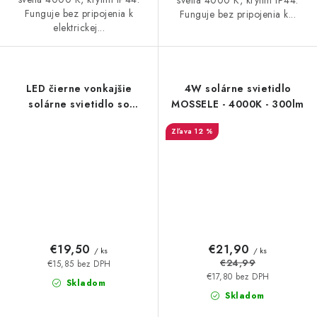
Funguje bez pripojenia k
Funguje bez pripojenia k...
elektrickej...
LED čierne vonkajšie
4W solárne svietidlo
solárne svietidlo so
MOSSELE - 4000K - 300lm
senzorom 5W / 4000K -
12 %
LS024
€19,50
€21,90
/ ks
/ ks
€24,99
€15,85 bez DPH
€17,80 bez DPH
Skladom
Skladom