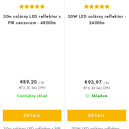
30w solárny LED reflektor s
20W LED solárny reflektor -
PIR senzorom - 4800lm
2400lm
€89,20
€93,97
/ ks
/ ks
€72,52 bez DPH
€76,40 bez DPH
Centrálny sklad
Skladom
DETAIL
DETAIL
30w solárny LED reflektor s PIR
20W LED solárny reflektor -