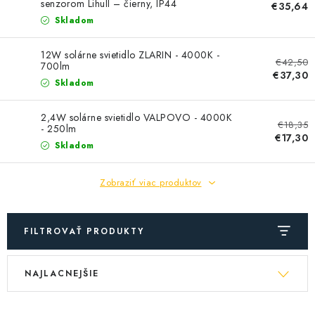
SOLÁRNE SYSTÉMY
senzorom Lihull – čierny, IP44
€35,64
Skladom
SEZÓNNE VÝPREDAJE POĽNOPOTREBY
12W solárne svietidlo ZLARIN - 4000K -
€42,50
700lm
DOM A ZÁHRADA
€37,30
Skladom
OBCHODNÉ PODMIENKY
2,4W solárne svietidlo VALPOVO - 4000K
€18,35
- 250lm
€17,30
Skladom
KONTAKTY
Zobraziť viac produktov
O NÁS - MEGALED & JANTON ZÁKAMENNÉ
Reklamácie a formulár na odstúpenie od zmluvy
FILTROVAŤ PRODUKTY
Obchodné podmienky
Podmienky ochrany osobných údajov
V
R
O nás - MEGALED & JANTON Zákamenné
NAJLACNEJŠIE
ý
a
Zľavy pre profíkov
Hodnotenie obchodu
Moja objednávka
p
d