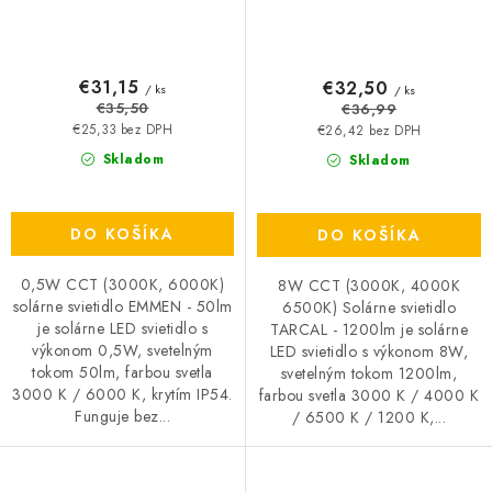
€31,15
€32,50
/ ks
/ ks
€35,50
€36,99
€25,33 bez DPH
€26,42 bez DPH
Skladom
Skladom
DO KOŠÍKA
DO KOŠÍKA
0,5W CCT (3000K, 6000K)
8W CCT (3000K, 4000K
solárne svietidlo EMMEN - 50lm
6500K) Solárne svietidlo
je solárne LED svietidlo s
TARCAL - 1200lm je solárne
výkonom 0,5W, svetelným
LED svietidlo s výkonom 8W,
tokom 50lm, farbou svetla
svetelným tokom 1200lm,
3000 K / 6000 K, krytím IP54.
farbou svetla 3000 K / 4000 K
Funguje bez...
/ 6500 K / 1200 K,...