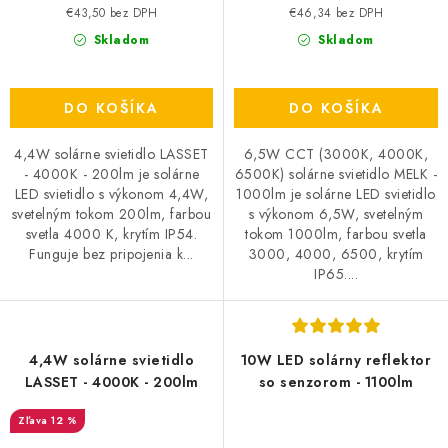
€43,50 bez DPH
€46,34 bez DPH
Skladom
Skladom
DO KOŠÍKA
DO KOŠÍKA
4,4W solárne svietidlo LASSET
6,5W CCT (3000K, 4000K,
- 4000K - 200lm je solárne
6500K) solárne svietidlo MELK -
LED svietidlo s výkonom 4,4W,
1000lm je solárne LED svietidlo
svetelným tokom 200lm, farbou
s výkonom 6,5W, svetelným
svetla 4000 K, krytím IP54.
tokom 1000lm, farbou svetla
Funguje bez pripojenia k...
3000, 4000, 6500, krytím
IP65....
4,4W solárne svietidlo
10W LED solárny reflektor
LASSET - 4000K - 200lm
so senzorom - 1100lm
12 %