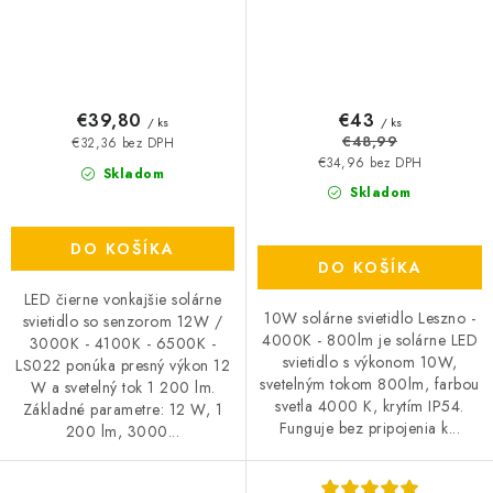
€39,80
€43
/ ks
/ ks
€48,99
€32,36 bez DPH
€34,96 bez DPH
Skladom
Skladom
DO KOŠÍKA
DO KOŠÍKA
LED čierne vonkajšie solárne
10W solárne svietidlo Leszno -
svietidlo so senzorom 12W /
4000K - 800lm je solárne LED
3000K - 4100K - 6500K -
svietidlo s výkonom 10W,
LS022 ponúka presný výkon 12
svetelným tokom 800lm, farbou
W a svetelný tok 1 200 lm.
svetla 4000 K, krytím IP54.
Základné parametre: 12 W, 1
Funguje bez pripojenia k...
200 lm, 3000...