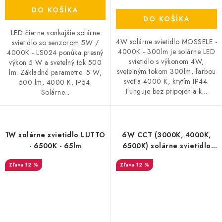
DO KOŠÍKA
DO KOŠÍKA
LED čierne vonkajšie solárne
4W solárne svietidlo MOSSELE -
svietidlo so senzorom 5W /
4000K - 300lm je solárne LED
4000K - LS024 ponúka presný
svietidlo s výkonom 4W,
výkon 5 W a svetelný tok 500
svetelným tokom 300lm, farbou
lm. Základné parametre: 5 W,
svetla 4000 K, krytím IP44.
500 lm, 4000 K, IP54.
Funguje bez pripojenia k...
Solárne...
1W solárne svietidlo LUTTO
6W CCT (3000K, 4000K,
- 6500K - 65lm
6500K) solárne svietidlo
TARCAL- 1000lm
12 %
12 %