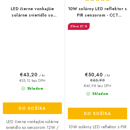
LED čierne vonkajšie
10W solárny LED reflektor s
solárne svietidlo so
PIR senzorom - CCT
senzorom 12W / 3000K -
4000K+6000K - 1500lm
21 %
4100K - 6500K - LS023
€43,20
€50,40
/ ks
/ ks
€63,90
€35,12 bez DPH
€40,98 bez DPH
Skladom
Skladom
DO KOŠÍKA
DO KOŠÍKA
LED čierne vonkajšie solárne
10W solárny LED reflektor s PIR
svietidlo so senzorom 12W /