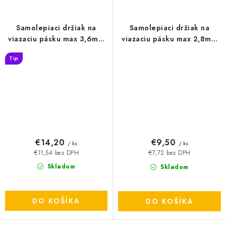
Samolepiaci držiak na
Samolepiaci držiak na
viazaciu pásku max 3,6mm
viazaciu pásku max 2,8mm
prírodná 100ks - TMA1919
prírodná 100ks - TMA1212
Tip
€14,20
€9,50
/ ks
/ ks
€11,54 bez DPH
€7,72 bez DPH
Skladom
Skladom
DO KOŠÍKA
DO KOŠÍKA