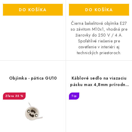
DO KOŠÍKA
DO KOŠÍKA
Čierna bakelitová objímka E27
so závitom M10x1, vhodná pre
žiarovky do 250 V / 4 A.
Spoľahlivé riešenie pre
osvetlenie v interiéri aj
technických priestoroch.
Objímka - pätica GU10
Káblové sedlo na viazaciu
pásku max 4,8mm prírodná
100ks - TMS01
35 %
Tip