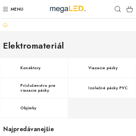
Prejsť
Hľad
na
obsah
Domov
PRIEMYSEL
SVIETIDLÁ
Elektromateriál
ŽIAROVKY A TRUBICE
Konektory
Viazacie pásky
PRACOVNÉ SVIETIDLÁ
Príslušenstvo pre
Izolačné pásky PVC
ELEKTROMATERIÁL
viazacie pásky
VENTILÁTORY
Objímky
SAMSUNG SVIETIDLÁ
Najpredávanejšie