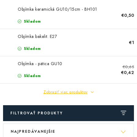
SOLÁRNE SYSTÉMY
Objímka keramická GU10/15cm - BH101
€0,50
SEZÓNNE VÝPREDAJE POĽNOPOTREBY
Skladom
DOM A ZÁHRADA
Objímka bakelit. E27
€1
OBCHODNÉ PODMIENKY
Skladom
Objímka - pätica GU10
KONTAKTY
€0,65
€0,42
Skladom
O NÁS - MEGALED & JANTON ZÁKAMENNÉ
Zobraziť viac produktov
Reklamácie a formulár na odstúpenie od zmluvy
Obchodné podmienky
Podmienky ochrany osobných údajov
FILTROVAŤ PRODUKTY
O nás - MEGALED & JANTON Zákamenné
V
R
Zľavy pre profíkov
Hodnotenie obchodu
Moja objednávka
NAJPREDÁVANEJŠIE
ý
a