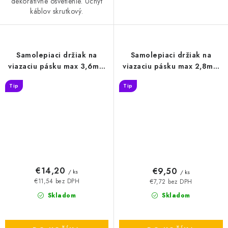
dekoratívne osvetlenie. Úchyt
káblov skrutkový.
Samolepiaci držiak na
Samolepiaci držiak na
viazaciu pásku max 3,6mm
viazaciu pásku max 2,8mm
čierna 100ks - TMA1919/BK
čierna 100ks - TMA1212/BK
Tip
Tip
€14,20
€9,50
/ ks
/ ks
€11,54 bez DPH
€7,72 bez DPH
Skladom
Skladom