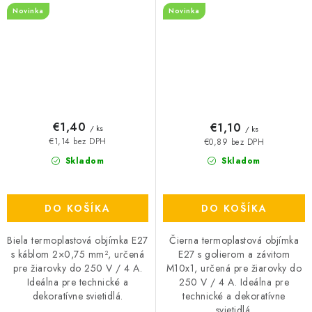
Novinka
Novinka
€1,40
€1,10
/ ks
/ ks
€1,14 bez DPH
€0,89 bez DPH
Skladom
Skladom
DO KOŠÍKA
DO KOŠÍKA
Biela termoplastová objímka E27
Čierna termoplastová objímka
s káblom 2×0,75 mm², určená
E27 s golierom a závitom
pre žiarovky do 250 V / 4 A.
M10x1, určená pre žiarovky do
Ideálna pre technické a
250 V / 4 A. Ideálna pre
dekoratívne svietidlá.
technické a dekoratívne
svietidlá.