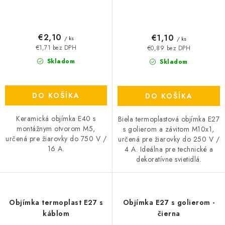
€2,10
€1,10
/ ks
/ ks
€1,71 bez DPH
€0,89 bez DPH
Skladom
Skladom
DO KOŠÍKA
DO KOŠÍKA
Keramická objímka E40 s
Biela termoplastová objímka E27
montážnym otvorom M5,
s golierom a závitom M10x1,
určená pre žiarovky do 750 V /
určená pre žiarovky do 250 V /
16 A.
4 A. Ideálna pre technické a
dekoratívne svietidlá.
Objímka termoplast E27 s
Objímka E27 s golierom -
káblom
čierna