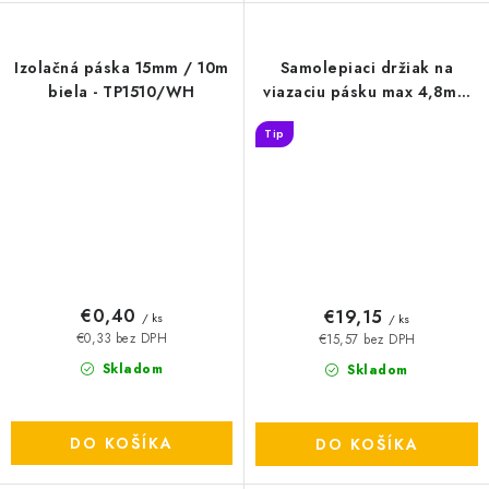
Izolačná páska 15mm / 10m
Samolepiaci držiak na
biela - TP1510/WH
viazaciu pásku max 4,8mm
prírodná 100ks - TMA2828
Tip
€0,40
€19,15
/ ks
/ ks
€0,33 bez DPH
€15,57 bez DPH
Skladom
Skladom
DO KOŠÍKA
DO KOŠÍKA