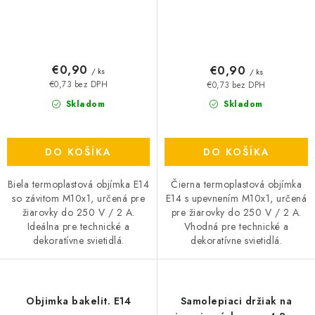
€0,90
€0,90
/ ks
/ ks
€0,73 bez DPH
€0,73 bez DPH
Skladom
Skladom
DO KOŠÍKA
DO KOŠÍKA
Biela termoplastová objímka E14
Čierna termoplastová objímka
so závitom M10x1, určená pre
E14 s upevnením M10x1, určená
žiarovky do 250 V / 2 A.
pre žiarovky do 250 V / 2 A.
Ideálna pre technické a
Vhodná pre technické a
dekoratívne svietidlá.
dekoratívne svietidlá.
Objimka bakelit. E14
Samolepiaci držiak na