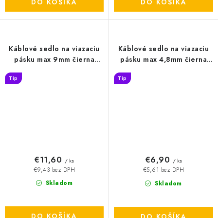
DO KOŠÍKA
DO KOŠÍKA
Káblové sedlo na viazaciu
Káblové sedlo na viazaciu
pásku max 9mm čierna
pásku max 4,8mm čierna
100ks - TMS02/BK
100ks - TMS01/BK
Tip
Tip
€11,60
€6,90
/ ks
/ ks
€9,43 bez DPH
€5,61 bez DPH
Skladom
Skladom
DO KOŠÍKA
DO KOŠÍKA