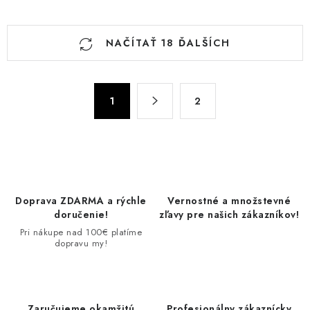
O
NAČÍTAŤ 18 ĎALŠÍCH
v
l
á
S
d
1
2
t
a
r
c
á
n
i
k
e
o
p
Doprava ZDARMA a rýchle
Vernostné a množstevné
v
r
doručenie!
zľavy pre našich zákazníkov!
a
v
Pri nákupe nad 100€ platíme
n
dopravu my!
k
i
y
e
v
ý
Zaručujeme okamžitú
Profesionálny zákaznícky