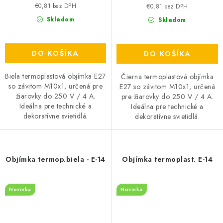
€0,81 bez DPH
€0,81 bez DPH
Skladom
Skladom
DO KOŠÍKA
DO KOŠÍKA
Biela termoplastová objímka E27
Čierna termoplastová objímka
so závitom M10x1, určená pre
E27 so závitom M10x1, určená
žiarovky do 250 V / 4 A.
pre žiarovky do 250 V / 4 A.
Ideálna pre technické a
Ideálna pre technické a
dekoratívne svietidlá.
dekoratívne svietidlá.
Objímka termop.biela - E-14
Objímka termoplast. E-14
Novinka
Novinka