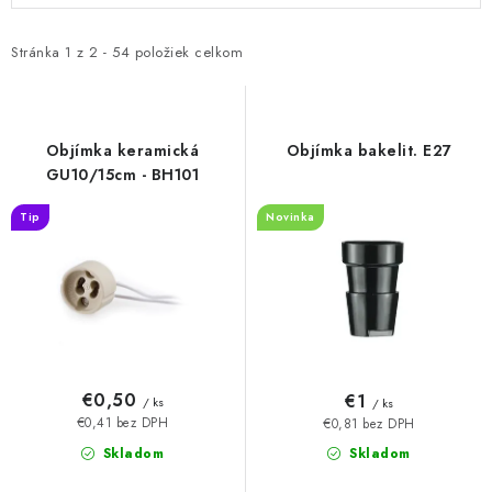
p
d
i
e
Stránka
1
z
2
-
54
položiek celkom
s
n
p
i
r
e
Objímka keramická
Objímka bakelit. E27
o
p
GU10/15cm - BH101
d
r
Tip
Novinka
u
o
k
d
t
u
o
k
v
t
o
€0,50
€1
/ ks
/ ks
v
€0,41 bez DPH
€0,81 bez DPH
Skladom
Skladom