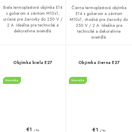
Biela termoplastová objímka E14
Čierna termoplastová objímka
s golierom a závitom M10x1,
E14 s golierom a závitom
určená pre žiarovky do 250 V /
M10x1, vhodná pre žiarovky do
2 A. Ideálna pre technické a
250 V / 2 A. Ideálna pre
dekoratívne svietidlá.
technické a dekoratívne
svietidlá.
Objímka biela E27
Objimka čierna E27
Novinka
Novinka
€1
€1
/ ks
/ ks