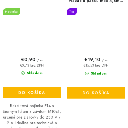
viazaciu pásku max 4,8mm
čierna 100ks - TMA2828/BK
Novinka
Tip
€0,90
€19,10
/ ks
/ ks
€0,73 bez DPH
€15,53 bez DPH
Skladom
Skladom
DO KOŠÍKA
DO KOŠÍKA
Bakelitová objímka E14 s
čiernym telom a závitom M10x1,
určená pre žiarovky do 250 V /
2 A. Ideálna pre technické a