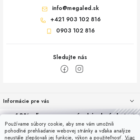
info
@
megaled.sk
+421 903 102 816
0903 102 816
Z
á
Informácie pre vás
p
ä
Reklamácie a formulár na odstúpenie od zmluvy
10% zľava
na prvú objednávku
Prijímame online platby
t
Používame súbory cookie, aby sme vám umožnili
Obchodné podmienky
Prihláste sa a
získajte
zľavu aj praktické tipy,
vďaka ktorým
i
pohodlné prehliadanie webovej stránky a vďaka analýze
budete svietiť lepšie a platiť menej.
Blog
e
Podmienky ochrany osobných údajov
neustále zlepšovali jej funkcie, výkon a použiteľnosť.
Viac