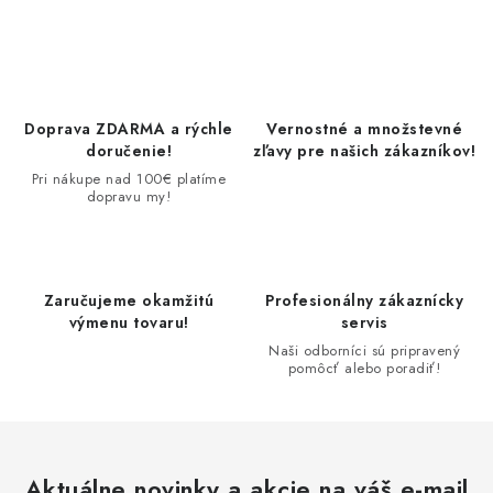
O
v
l
á
d
Doprava ZDARMA a rýchle
Vernostné a množstevné
a
doručenie!
zľavy pre našich zákazníkov!
c
Pri nákupe nad 100€ platíme
dopravu my!
i
e
p
r
Zaručujeme okamžitú
Profesionálny zákaznícky
v
výmenu tovaru!
servis
k
Naši odborníci sú pripravený
pomôcť alebo poradiť!
y
v
ý
p
Aktuálne novinky a akcie na váš e-mail