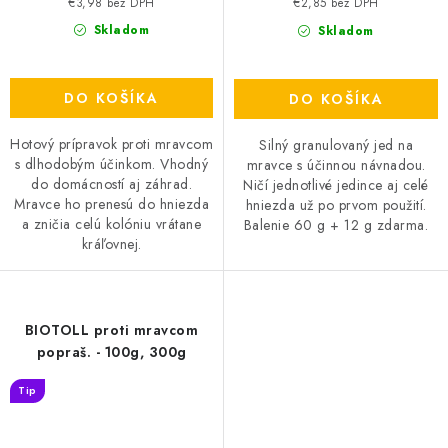
€3,98 bez DPH
€2,85 bez DPH
Skladom
Skladom
DO KOŠÍKA
DO KOŠÍKA
Hotový prípravok proti mravcom
Silný granulovaný jed na
s dlhodobým účinkom. Vhodný
mravce s účinnou návnadou.
do domácností aj záhrad.
Ničí jednotlivé jedince aj celé
Mravce ho prenesú do hniezda
hniezda už po prvom použití.
a zničia celú kolóniu vrátane
Balenie 60 g + 12 g zdarma.
kráľovnej.
BIOTOLL proti mravcom
popraš. - 100g, 300g
Tip