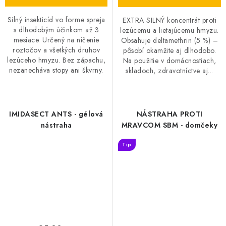
Silný insekticíd vo forme spreja
EXTRA SILNÝ koncentrát proti
s dlhodobým účinkom až 3
lezúcemu a lietajúcemu hmyzu.
mesiace. Určený na ničenie
Obsahuje deltamethrin (5 %) –
roztočov a všetkých druhov
pôsobí okamžite aj dlhodobo.
lezúceho hmyzu. Bez zápachu,
Na použitie v domácnostiach,
nezanecháva stopy ani škvrny.
skladoch, zdravotníctve aj...
IMIDASECT ANTS - gélová
NÁSTRAHA PROTI
nástraha
MRAVCOM SBM - domčeky
Tip