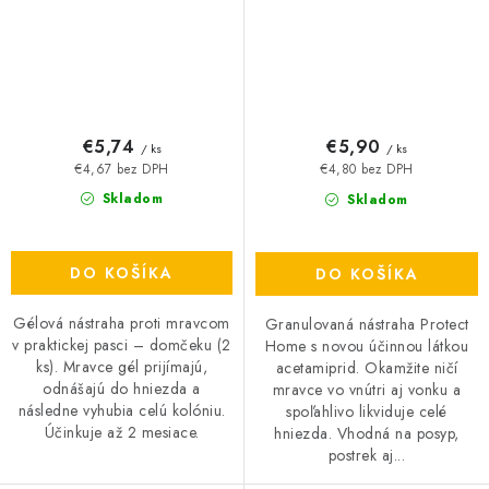
€5,74
€5,90
/ ks
/ ks
€4,67 bez DPH
€4,80 bez DPH
Skladom
Skladom
DO KOŠÍKA
DO KOŠÍKA
Gélová nástraha proti mravcom
Granulovaná nástraha Protect
v praktickej pasci – domčeku (2
Home s novou účinnou látkou
ks). Mravce gél prijímajú,
acetamiprid. Okamžite ničí
odnášajú do hniezda a
mravce vo vnútri aj vonku a
následne vyhubia celú kolóniu.
spoľahlivo likviduje celé
Účinkuje až 2 mesiace.
hniezda. Vhodná na posyp,
postrek aj...