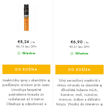
€8,24
€6,90
/ ks
/ ks
€6,70 bez DPH
€5,61 bez DPH
Skladom
Skladom
DO KOŠÍKA
DO KOŠÍKA
Insekticídny sprej s okamžitým aj
Silný aerosólový insekticíd s
predĺženým účinkom proti osám.
vôňou citronely na okamžité aj
Umožňuje bezpečné
dlhodobé hubenie múch,
postriekanie hniezda zo
komárov, molí, roztočov,
vzdialenosti až 6 metrov.
mravcov, švábov a ďalšieho
Obsahuje aj odpudzovač a
hmyzu. Vhodný do interiérov aj