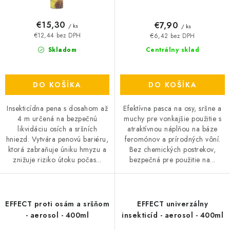
v
t
o
€15,30
€7,90
/ ks
/ ks
v
€12,44 bez DPH
€6,42 bez DPH
Skladom
Centrálny sklad
DO KOŠÍKA
DO KOŠÍKA
Insekticídna pena s dosahom až
Efektívna pasca na osy, sršne a
4 m určená na bezpečnú
muchy pre vonkajšie použitie s
likvidáciu osích a sršních
atraktívnou náplňou na báze
hniezd. Vytvára penovú bariéru,
feromónov a prírodných vôní.
ktorá zabraňuje úniku hmyzu a
Bez chemických postrekov,
znižuje riziko útoku počas...
bezpečná pre použitie na...
EFFECT proti osám a sršňom
EFFECT univerzálny
- aerosol - 400ml
insekticíd - aerosol - 400ml