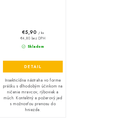
€5,90
/ ks
€4,80 bez DPH
Skladom
DETAIL
Insekticídna nástraha vo forme
prášku s dlhodobým účinkom na
ničenie mravcov, rýboviek a
múch. Kontaktný a požerový jed
s možnosťou prenosu do
hniezda.