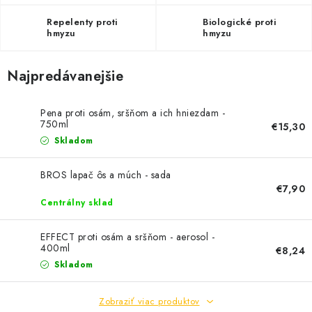
SOLÁRNE SYSTÉMY
Repelenty proti
Biologické proti
hmyzu
hmyzu
SEZÓNNE VÝPREDAJE POĽNOPOTREBY
Najpredávanejšie
DOM A ZÁHRADA
OBCHODNÉ PODMIENKY
Pena proti osám, sršňom a ich hniezdam -
750ml
€15,30
Skladom
KONTAKTY
BROS lapač ôs a múch - sada
O NÁS - MEGALED & JANTON ZÁKAMENNÉ
€7,90
Centrálny sklad
Reklamácie a formulár na odstúpenie od zmluvy
EFFECT proti osám a sršňom - aerosol -
Obchodné podmienky
Podmienky ochrany osobných údajov
400ml
€8,24
O nás - MEGALED & JANTON Zákamenné
Skladom
Zľavy pre profíkov
Hodnotenie obchodu
Moja objednávka
Zobraziť viac produktov