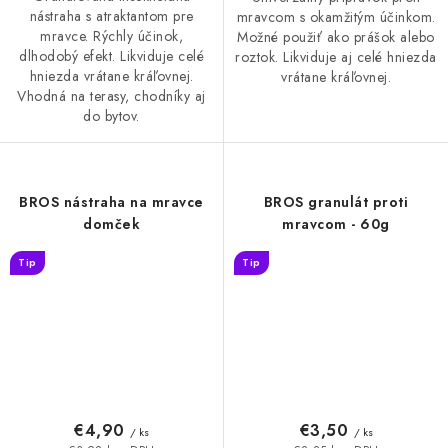
nástraha s atraktantom pre
mravcom s okamžitým účinkom.
mravce. Rýchly účinok,
Možné použiť ako prášok alebo
dlhodobý efekt. Likviduje celé
roztok. Likviduje aj celé hniezda
hniezda vrátane kráľovnej.
vrátane kráľovnej.
Vhodná na terasy, chodníky aj
do bytov.
BROS nástraha na mravce
BROS granulát proti
domček
mravcom - 60g
Tip
Tip
€4,90
€3,50
/ ks
/ ks