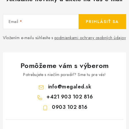
i
s
u
Email
PRIHLÁSIŤ SA
Vložením e-mailu súhlasíte s
podmienkami ochrany osobných údajov
Pomôžeme vám s výberom
Potrebujete s niečím poradiť? Sme tu pre vás!
info
@
megaled.sk
+421 903 102 816
0903 102 816