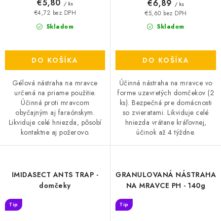
€5,80
€6,89
/ ks
/ ks
€4,72 bez DPH
€5,60 bez DPH
Skladom
Skladom
DO KOŠÍKA
DO KOŠÍKA
Gélová nástraha na mravce
Účinná nástraha na mravce vo
určená na priame použitie.
forme uzavretých domčekov (2
Účinná proti mravcom
ks). Bezpečná pre domácnosti
obyčajným aj faraónskym.
so zvieratami. Likviduje celé
Likviduje celé hniezda, pôsobí
hniezda vrátane kráľovnej,
kontaktne aj požerovo.
účinok až 4 týždne.
IMIDASECT ANTS TRAP -
GRANULOVANÁ NÁSTRAHA
domčeky
NA MRAVCE PH - 140g
Tip
Tip