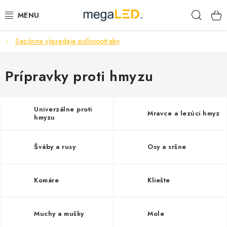
Prejsť
Hľad
na
obsah
Sezónne výpredaje poľnopotreby
PRIEMYSEL
SVIETIDLÁ
Prípravky proti hmyzu
ŽIAROVKY A TRUBICE
Univerzálne proti
Mravce a lezúci hmyz
hmyzu
PRACOVNÉ SVIETIDLÁ
Šváby a rusy
Osy a sršne
ELEKTROMATERIÁL
VENTILÁTORY
Komáre
Kliešte
SAMSUNG SVIETIDLÁ
Muchy a mušky
Mole