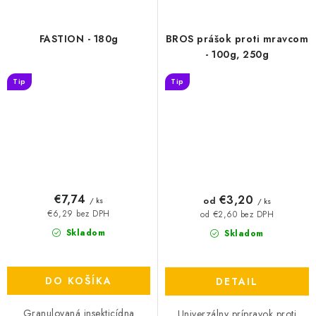
FASTION - 180g
BROS prášok proti mravcom
- 100g, 250g
Tip
Tip
€7,74
€3,20
od
/ ks
/ ks
€6,29 bez DPH
od €2,60 bez DPH
Skladom
Skladom
DO KOŠÍKA
DETAIL
Granulovaná insekticídna
Univerzálny prípravok proti