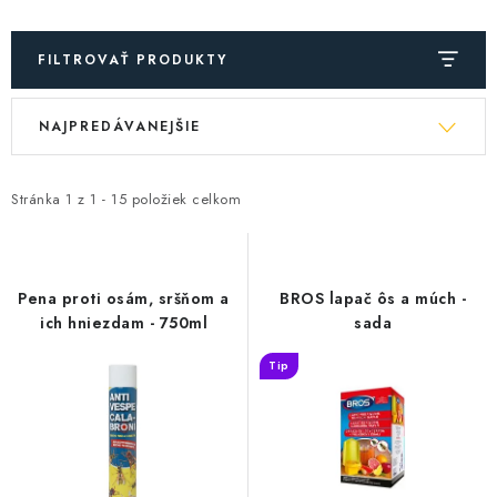
FILTROVAŤ PRODUKTY
V
R
NAJPREDÁVANEJŠIE
ý
a
p
d
i
e
Stránka
1
z
1
-
15
položiek celkom
s
n
p
i
r
e
Pena proti osám, sršňom a
BROS lapač ôs a múch -
o
p
ich hniezdam - 750ml
sada
d
r
Tip
u
o
k
d
t
u
o
k