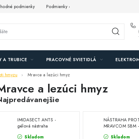
hodné podmienky
Podmienky ochrany osobných údajov
O n
Y A TRUBICE
PRACOVNÉ SVIETIDLÁ
ELEKTROM
oti hmyzu
Mravce a lezúci hmyz
Mravce a lezúci hmyz
Najpredávanejšie
IMIDASECT ANTS -
NÁSTRAHA PROT
gélová nástraha
MRAVCOM SBM 
domčeky
Skladom
Skladom