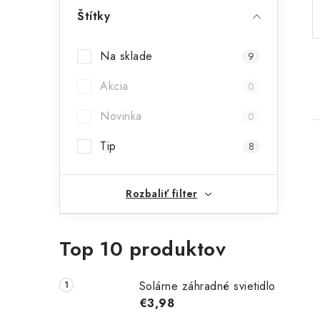
p
Štítky
a
Na sklade
9
n
Akcia
0
e
Novinka
l
0
Tip
8
Rozbaliť filter
i
Top 10 produktov
Solárne záhradné svietidlo
€3,98