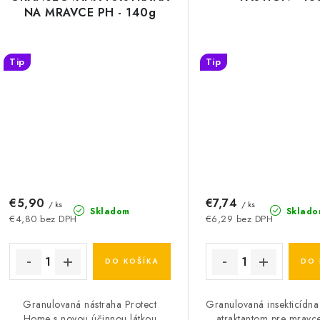
NA MRAVCE PH - 140g
Tip
Tip
€5,90
€7,74
/ ks
/ ks
Skladom
Sklado
€4,80 bez DPH
€6,29 bez DPH
DO KOŠÍKA
DO 
Granulovaná nástraha Protect
Granulovaná insekticídna
Home s novou účinnou látkou
atraktantom pre mravce