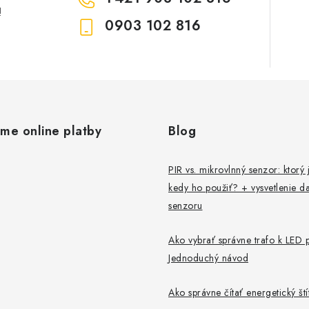
!
0903 102 816
s
u
ame online platby
Blog
PIR vs. mikrovlnný senzor: ktorý j
kedy ho použiť? + vysvetlenie da
senzoru
Ako vybrať správne trafo k LED 
Jednoduchý návod
Ako správne čítať energetický št