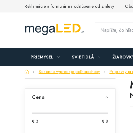
Prejsť
Reklamácie a formulár na odstúpenie od zmluvy
Obc
na
obsah
PRIEMYSEL
SVIETIDLÁ
ŽIAROVK
Domov
Sezónne výpredaje poľnopotreby
Prípravky pr
B
o
Cena
č
n
€
3
€
8
ý