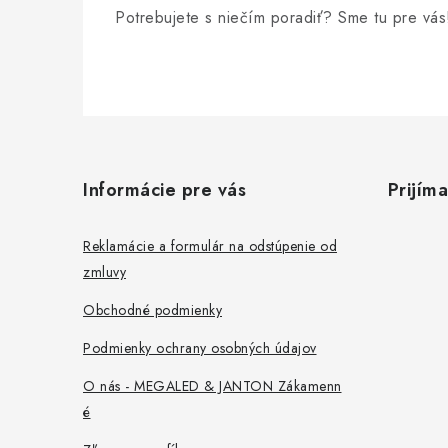
i
Potrebujete s niečím poradiť? Sme tu pre vás
Z
á
Informácie pre vás
Prijím
p
ä
Reklamácie a formulár na odstúpenie od
zmluvy
t
Obchodné podmienky
i
Podmienky ochrany osobných údajov
e
O nás - MEGALED & JANTON Zákamenn
é