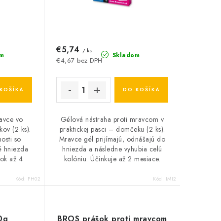
€5,74
/ ks
m
Skladom
€4,67 bez DPH
KOŠÍKA
DO KOŠÍKA
avce vo
Gélová nástraha proti mravcom v
ov (2 ks).
praktickej pasci – domčeku (2 ks).
osti so
Mravce gél prijímajú, odnášajú do
lé hniezda
hniezda a následne vyhubia celú
nok až 4
kolóniu. Účinkuje až 2 mesiace.
Kód:
PH02
Kód:
IMI2
0g
BROS prášok proti mravcom