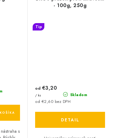
- 100g, 250g
Tip
€3,20
od
m
Skladom
/ ks
od €2,60 bez DPH
KOŠÍKA
DETAIL
 nástraha s
. Rýchly