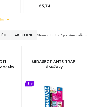
€5,74
tov
Stránka
1
z
1
-
9
položiek celkom
HŠIE
ABECEDNE
OTI
IMIDASECT ANTS TRAP -
omčeky
domčeky
Tip