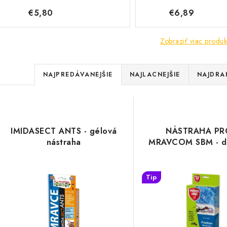
€5,80
€6,89
Zobraziť viac produk
R
NAJPREDÁVANEJŠIE
NAJLACNEJŠIE
NAJDRA
a
V
d
ý
e
IMIDASECT ANTS - gélová
NÁSTRAHA PR
p
nástraha
MRAVCOM SBM - d
n
i
s
Tip
e
p
p
r