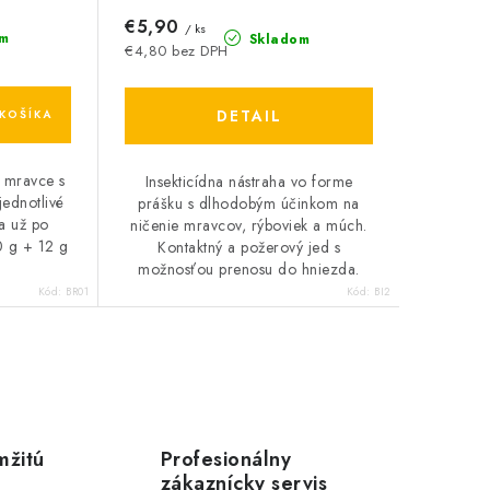
€5,90
/ ks
m
Skladom
€4,80 bez DPH
DETAIL
KOŠÍKA
a mravce s
Insekticídna nástraha vo forme
jednotlivé
prášku s dlhodobým účinkom na
da už po
ničenie mravcov, rýboviek a múch.
0 g + 12 g
Kontaktný a požerový jed s
možnosťou prenosu do hniezda.
Kód:
BR01
Kód:
BI2
mžitú
Profesionálny
zákaznícky servis