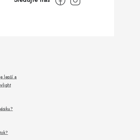
e lepší a
ylight
pásiku?
ítok?