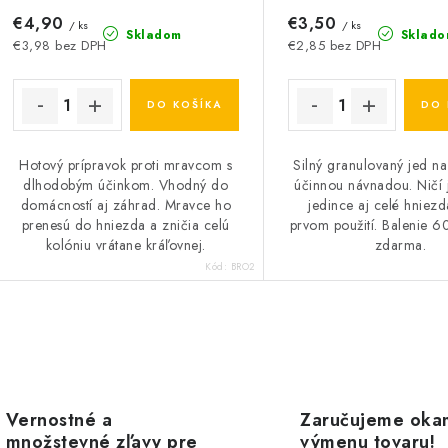
€4,90
€3,50
/ ks
/ ks
Skladom
Sklado
€3,98 bez DPH
€2,85 bez DPH
DO KOŠÍKA
DO 
Hotový prípravok proti mravcom s
Silný granulovaný jed n
dlhodobým účinkom. Vhodný do
účinnou návnadou. Ničí 
domácností aj záhrad. Mravce ho
jedince aj celé hniez
prenesú do hniezda a zničia celú
prvom použití. Balenie 6
kolóniu vrátane kráľovnej.
zdarma.
Kód:
BRO2
O
v
Vernostné a
Zaručujeme oka
množstevné zľavy pre
výmenu tovaru!