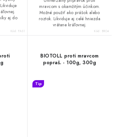
Univerzálny prípravok proti
Likviduje
mravcom s okamžitým účinkom.
áľovnej.
Možné použiť ako prášok alebo
íky aj do
roztok. Likviduje aj celé hniezda
vrátane kráľovnej.
Kód:
FAS1
Kód:
BRO4
roti
BIOTOLL proti mravcom
0g
popraš. - 100g, 300g
Tip