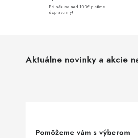
Pri nákupe nad 100€ platíme
dopravu my!
i
Aktuálne novinky a akcie na
r
Pomôžeme vám s výberom