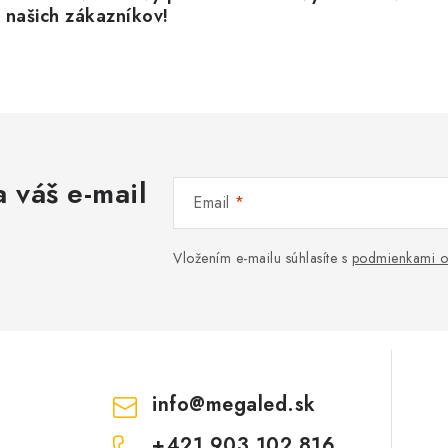
á
našich zákazníkov!
d
a
c
e
 váš e-mail
p
Email
Vložením e-mailu súhlasíte s
podmienkami o
v
k
y
v
ý
info
@
megaled.sk
p
+421 903 102 816