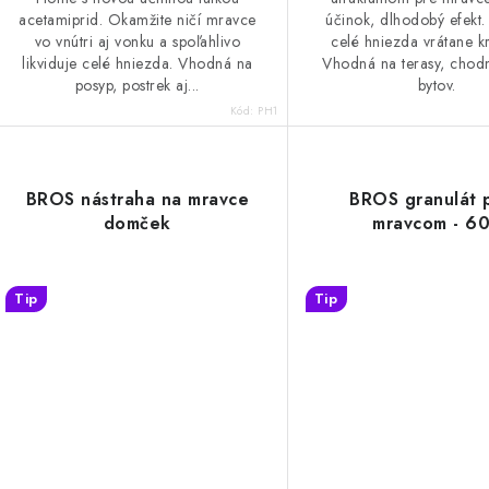
acetamiprid. Okamžite ničí mravce
účinok, dlhodobý efekt. 
vo vnútri aj vonku a spoľahlivo
celé hniezda vrátane kr
likviduje celé hniezda. Vhodná na
Vhodná na terasy, chodn
posyp, postrek aj...
bytov.
Kód:
PH1
BROS nástraha na mravce
BROS granulát p
domček
mravcom - 6
Tip
Tip