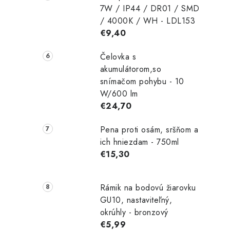
7W / IP44 / DR01 / SMD
/ 4000K / WH - LDL153
€9,40
Čelovka s
akumulátorom,so
snímačom pohybu - 10
W/600 lm
€24,70
Pena proti osám, sršňom a
ich hniezdam - 750ml
€15,30
Rámik na bodovú žiarovku
GU10, nastaviteľný,
okrúhly - bronzový
€5,99