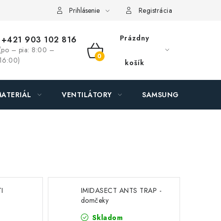
ás - MEGALED & JANTON Zákamenné
Zľavy pre profíkov
Hod
Prihlásenie
Registrácia
Prázdny
+421 903 102 816
(po – pia: 8:00 –
NÁKUPNÝ
16:00)
košík
KOŠÍK
ATERIÁL
VENTILÁTORY
SAMSUNG SVIETIDLÁ
I
IMIDASECT ANTS TRAP -
-
domčeky
Skladom