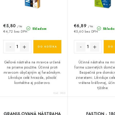
r
o
o
d
d
u
€5,80
€6,89
u
/ ks
/ ks
Skladom
Sklado
€4,72 bez DPH
€5,60 bez DPH
k
k
t
DO KOŠÍKA
DO 
o
o
Gélová nástraha na mravce určená
Účinná nástraha na mr
v
v
na priame použitie. Účinná proti
forme uzavretých domček
mravcom obyčajným aj faraónskym.
Bezpečná pre domácn
Likviduje celé hniezda, pôsobí
zvieratami. Likviduje ce
kontaktne aj požerovo.
vrátane kráľovnej, úči
týždne.
Kód:
IMI3
GRANULOVANÁ NÁSTRAHA
FASTION - 18