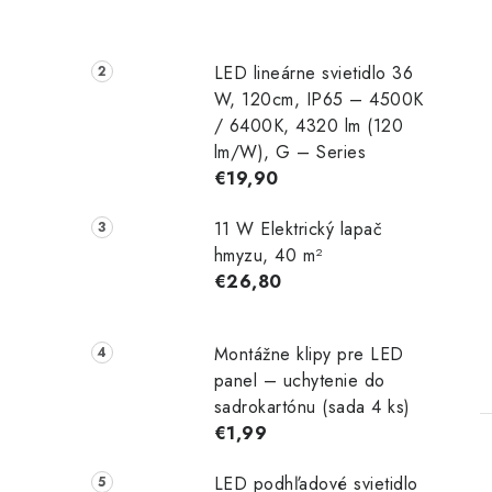
LED lineárne svietidlo 36
W, 120cm, IP65 – 4500K
/ 6400K, 4320 lm (120
lm/W), G – Series
€19,90
t
11 W Elektrický lapač
hmyzu, 40 m²
€26,80
Montážne klipy pre LED
panel – uchytenie do
sadrokartónu (sada 4 ks)
€1,99
LED podhľadové svietidlo