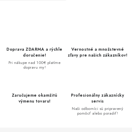
O
v
l
á
d
Doprava ZDARMA a rýchle
Vernostné a množstevné
a
doručenie!
zľavy pre našich zákazníkov!
c
Pri nákupe nad 100€ platíme
dopravu my!
i
e
p
r
Zaručujeme okamžitú
Profesionálny zákaznícky
v
výmenu tovaru!
servis
k
Naši odborníci sú pripravený
pomôcť alebo poradiť!
y
v