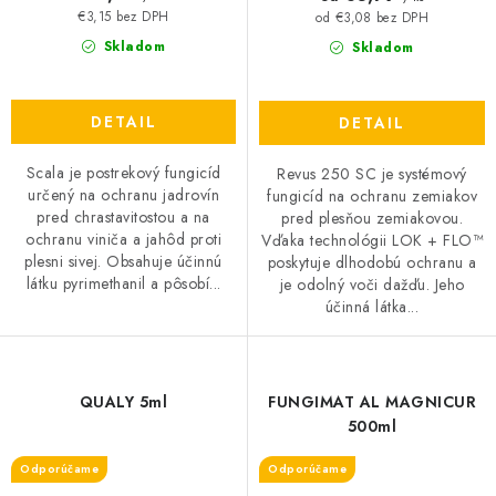
€3,15 bez DPH
od €3,08 bez DPH
Skladom
Skladom
DETAIL
DETAIL
Scala je postrekový fungicíd
Revus 250 SC je systémový
určený na ochranu jadrovín
fungicíd na ochranu zemiakov
pred chrastavitostou a na
pred plesňou zemiakovou.
ochranu viniča a jahôd proti
Vďaka technológii LOK + FLO™
plesni sivej. Obsahuje účinnú
poskytuje dlhodobú ochranu a
látku pyrimethanil a pôsobí...
je odolný voči dažďu. Jeho
účinná látka...
QUALY 5ml
FUNGIMAT AL MAGNICUR
500ml
Odporúčame
Odporúčame