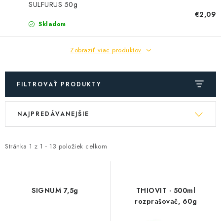
SOLÁRNE SYSTÉMY
SULFURUS 50g
€2,09
Skladom
SEZÓNNE VÝPREDAJE POĽNOPOTREBY
Zobraziť viac produktov
DOM A ZÁHRADA
OBCHODNÉ PODMIENKY
FILTROVAŤ PRODUKTY
KONTAKTY
V
R
NAJPREDÁVANEJŠIE
ý
a
O NÁS - MEGALED & JANTON ZÁKAMENNÉ
p
d
i
e
Stránka
1
z
1
-
13
položiek celkom
Reklamácie a formulár na odstúpenie od zmluvy
s
n
Obchodné podmienky
Podmienky ochrany osobných údajov
p
i
r
e
O nás - MEGALED & JANTON Zákamenné
SIGNUM 7,5g
THIOVIT - 500ml
o
p
rozprašovač, 60g
Zľavy pre profíkov
Hodnotenie obchodu
Moja objednávka
d
r