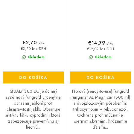
€2,70
€14,79
/ ks
/ ks
€2,20 bez DPH
€12,02 bez DPH
Skladom
Skladom
DO KOŠÍKA
DO KOŠÍKA
QUALY 300 EC je účinný
Hotový (ready-to-use) fungicíd
systémový fungicíd určený na
Fungimat AL Magnicur (500 ml)
ochranu jabloní proti
s dvojzložkovým pôsobením:
chrastavitosti jabĺk. Obsahuje
trifloxystrobin + tebuconazol.
aktívnu látku cyprodinil, ktorá
Ochrana proti múčnatke,
zabezpečuje preventívnu aj
čiernym škvrnám, hrdziam a
liečivú...
ďalším...