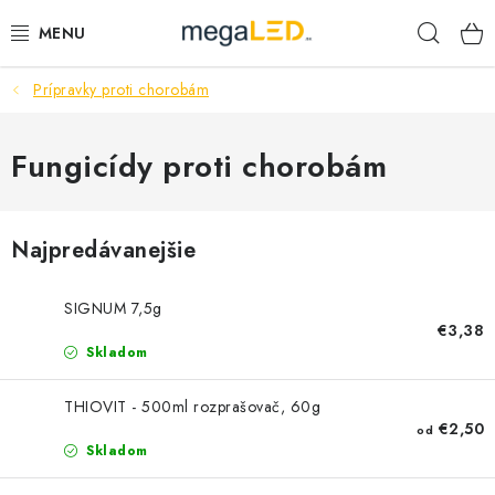
Prejsť
Hľad
na
obsah
Prípravky proti chorobám
PRIEMYSEL
SVIETIDLÁ
Fungicídy proti chorobám
ŽIAROVKY A TRUBICE
Najpredávanejšie
PRACOVNÉ SVIETIDLÁ
SIGNUM 7,5g
ELEKTROMATERIÁL
€3,38
Skladom
VENTILÁTORY
THIOVIT - 500ml rozprašovač, 60g
€2,50
od
SAMSUNG SVIETIDLÁ
Skladom