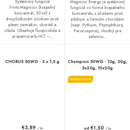
Systémový fungicíd
Magnicur Energy je systémový
Finito Magnicur (kvapalný
fungicíd vo forme kvapalného
koncentrát, 50 ml) s
koncentrátu s účinkami proti
dvojzložkovým účinkom proti
pôdnym a listovým chorobám
plesni zemiakov, uhoriek a
(napr. Pythium, Phytophthora,
cibule. Obsahuje fluopicolide a
Peronospora), vhodný pre
propamocarb‑HCl –...
zeleninu...
CHORUS 50WG - 3 x 1,5 g
Champion 50WG - 10g, 20g,
5x20g, 10x20g
Odporúčame
€3,89
€1,50
od
/ ks
/ ks