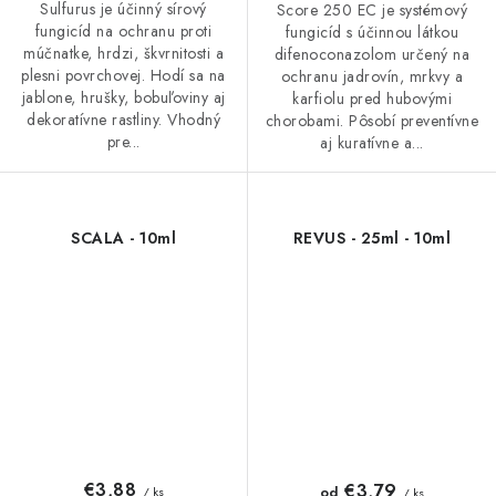
Sulfurus je účinný sírový
Score 250 EC je systémový
fungicíd na ochranu proti
fungicíd s účinnou látkou
múčnatke, hrdzi, škvrnitosti a
difenoconazolom určený na
plesni povrchovej. Hodí sa na
ochranu jadrovín, mrkvy a
jablone, hrušky, bobuľoviny aj
karfiolu pred hubovými
dekoratívne rastliny. Vhodný
chorobami. Pôsobí preventívne
pre...
aj kuratívne a...
SCALA - 10ml
REVUS - 25ml - 10ml
€3,88
€3,79
od
/ ks
/ ks