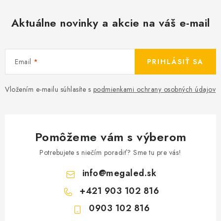
ý
p
Aktuálne novinky a akcie na váš e-mail
i
s
u
Email
PRIHLÁSIŤ SA
Vložením e-mailu súhlasíte s
podmienkami ochrany osobných údajov
Pomôžeme vám s výberom
Potrebujete s niečím poradiť? Sme tu pre vás!
info
@
megaled.sk
+421 903 102 816
0903 102 816