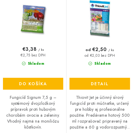
u
o
k
d
t
u
o
k
v
t
o
€3,38
€2,50
od
/ ks
/ ks
v
€2,75 bez DPH
od €2,03 bez DPH
Skladom
Skladom
DO KOŠÍKA
DETAIL
Fungicíd Signum 7,5 g –
Thiovit Jet je účinný sírový
systémový dvojzložkový
fungicíd proti múčnatke, určený
prípravok proti hubovým
pre hobby aj profesionálne
chorobám ovocia a zeleniny.
použitie. Predávame hotový 500
Vhodný najmä na moniliózu
ml rozprašovač pripravený na
kôstkovín.
použitie a 60 g vodorozpustný...