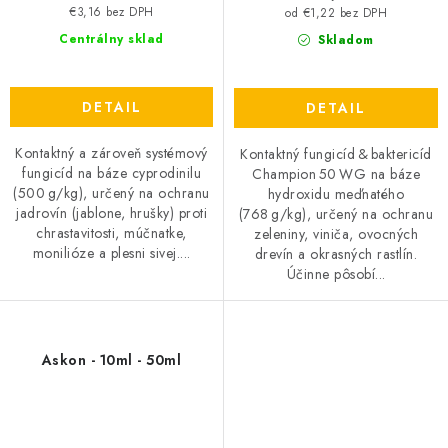
€3,16 bez DPH
od €1,22 bez DPH
Centrálny sklad
Skladom
DETAIL
DETAIL
Kontaktný a zároveň systémový
Kontaktný fungicíd & baktericíd
fungicíd na báze cyprodinilu
Champion 50 WG na báze
(500 g/kg), určený na ochranu
hydroxidu meďnatého
jadrovín (jablone, hrušky) proti
(768 g/kg), určený na ochranu
chrastavitosti, múčnatke,
zeleniny, viniča, ovocných
monilióze a plesni sivej....
drevín a okrasných rastlín.
Účinne pôsobí...
Askon - 10ml - 50ml