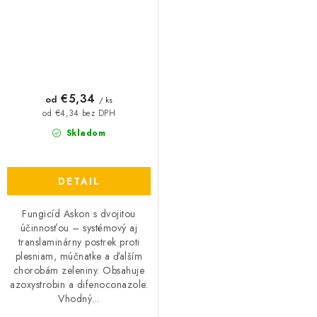
€5,34
od
/ ks
od €4,34 bez DPH
Skladom
DETAIL
Fungicíd Askon s dvojitou
účinnosťou – systémový aj
translaminárny postrek proti
plesniam, múčnatke a ďalším
chorobám zeleniny. Obsahuje
azoxystrobin a difenoconazole.
Vhodný...