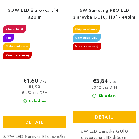
3,7W LED žiarovka E14 -
6W Samsung PRO LED
320lm
žiarovka GU10, 110° - 445lm
15 %
Odporúčame
Tip
Samsung LED
Odporúčame
Viac za menej
Viac za menej
€1,60
€3,84
/ ks
/ ks
€1,90
€3,12 bez DPH
€1,30 bez DPH
Skladom
Skladom
DETAIL
DETAIL
6W LED žiarovka GU10
3,7W LED žiarovka E14, sviečka
je vybavená LED diódami