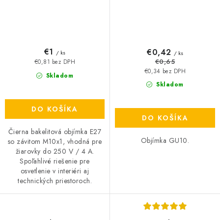
€1
€0,42
/ ks
/ ks
€0,65
€0,81 bez DPH
€0,34 bez DPH
Skladom
Skladom
DO KOŠÍKA
DO KOŠÍKA
Čierna bakelitová objímka E27
Objímka GU10.
so závitom M10x1, vhodná pre
žiarovky do 250 V / 4 A.
Spoľahlivé riešenie pre
osvetlenie v interiéri aj
technických priestoroch.