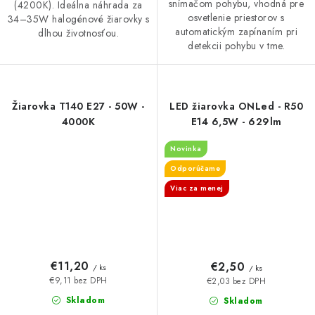
snímačom pohybu, vhodná pre
(4200K). Ideálna náhrada za
osvetlenie priestorov s
34–35W halogénové žiarovky s
automatickým zapínaním pri
dlhou životnosťou.
detekcii pohybu v tme.
Žiarovka T140 E27 - 50W -
LED žiarovka ONLed - R50
4000K
E14 6,5W - 629lm
Novinka
Odporúčame
Viac za menej
€11,20
€2,50
/ ks
/ ks
€9,11 bez DPH
€2,03 bez DPH
Skladom
Skladom