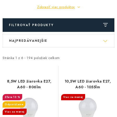
Zobraziť viac produktov
FILTROVAŤ PRODUKTY
V
R
NAJPREDÁVANEJŠIE
ý
a
p
d
i
e
Stránka
1
z
6
-
194
položiek celkom
s
n
p
i
r
e
8,5W LED žiarovka E27,
10,5W LED žiarovka E27,
o
p
A60 - 806lm
A60 - 1055lm
d
r
13 %
Viac za menej
u
o
Odporúčame
k
d
Viac za menej