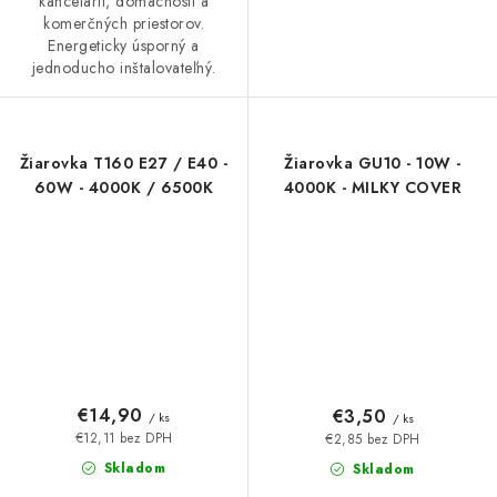
kancelárií, domácností a
komerčných priestorov.
Energeticky úsporný a
jednoducho inštalovateľný.
Žiarovka T160 E27 / E40 -
Žiarovka GU10 - 10W -
60W - 4000K / 6500K
4000K - MILKY COVER
€14,90
€3,50
/ ks
/ ks
€12,11 bez DPH
€2,85 bez DPH
Skladom
Skladom