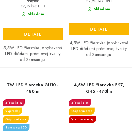
€2,85
€2,28 bez DPH
€2,15 bez DPH
Skladom
Skladom
DETAIL
DETAIL
4,5W LED žiarovka je vybavená
5,5W LED žiarovka je vybavená
LED diódami prémiovej kvality
LED diódami prémiovej kvality
od Samsungu.
od Samsungu.
7W LED žiarovka GU10 -
4,5W LED žiarovka E27,
480lm
G45 - 470lm
15 %
16 %
Výpredaj
Odporúčame
Odporúčame
Viac za menej
Samsung LED