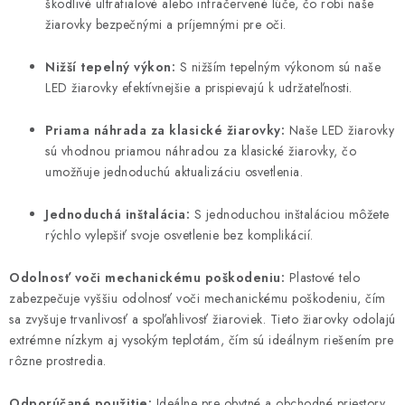
škodlivé ultrafialové alebo infračervené lúče, čo robí naše
žiarovky bezpečnými a príjemnými pre oči.
Nižší tepelný výkon:
S nižším tepelným výkonom sú naše
LED žiarovky efektívnejšie a prispievajú k udržateľnosti.
Priama náhrada za klasické žiarovky:
Naše LED žiarovky
sú vhodnou priamou náhradou za klasické žiarovky, čo
umožňuje jednoduchú aktualizáciu osvetlenia.
Jednoduchá inštalácia:
S jednoduchou inštaláciou môžete
rýchlo vylepšiť svoje osvetlenie bez komplikácií.
Odolnosť voči mechanickému poškodeniu:
Plastové telo
zabezpečuje vyššiu odolnosť voči mechanickému poškodeniu, čím
sa zvyšuje trvanlivosť a spoľahlivosť žiaroviek. Tieto žiarovky odolajú
extrémne nízkym aj vysokým teplotám, čím sú ideálnym riešením pre
rôzne prostredia.
Odporúčané použitie:
Ideálne pre obytné a obchodné priestory,