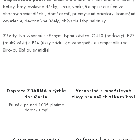
hotely, bary, výstavné stánky, lustre, vonkajšie aplikácie (len vo
vhodných svietidlách), domácnosť, priemyselné priestory, komerčné
osvetlenie, dekoratívne účely, obývacie izby, salóniky.
Závity:
Na výber sú s rôznymi typmi závitov: GU10 (bodovky), E27
(hrubý závit) a E14 (úzky závit), čo zabezpečuje kompatibilitu so
širokou škálou svietidiel.
Doprava ZDARMA a rýchle
Vernostné a množstevné
doručenie!
zľavy pre našich zákazníkov!
Pri nákupe nad 100€ platíme
dopravu my!
Zaručujeme okamžitú
Profesionálny zákaznícky