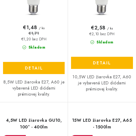
t
u
o
k
v
t
o
€1,48
€2,58
/ ks
/ ks
v
€1,71
€2,10 bez DPH
€1,20 bez DPH
Skladom
Skladom
DETAIL
DETAIL
10,5W LED žiarovka E27, A60
8,5W LED žiarovka E27, A60 je
je vybavená LED diódami
vybavená LED diódami
prémiovej kvality.
prémiovej kvality.
4,5W LED žiarovka GU10,
15W LED žiarovka E27, A65
100° - 400lm
- 1500lm