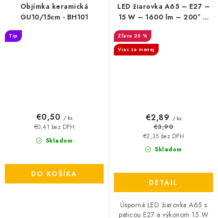
Objímka keramická
LED žiarovka A65 – E27 –
GU10/15cm - BH101
15 W – 1600 lm – 200° –
3000 K / 4000 K / 6500 K
Tip
25 %
Viac za menej
€0,50
€2,89
/ ks
/ ks
€3,90
€0,41 bez DPH
€2,35 bez DPH
Skladom
Skladom
DO KOŠÍKA
DETAIL
Úsporná LED žiarovka A65 s
päticou E27 a výkonom 15 W