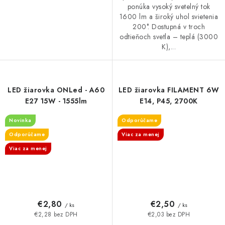
ponúka vysoký svetelný tok
1600 lm a široký uhol svietenia
200°. Dostupná v troch
odtieňoch svetla – teplá (3000
K),...
LED žiarovka ONLed - A60
LED žiarovka FILAMENT 6W
E27 15W - 1555lm
E14, P45, 2700K
Novinka
Odporúčame
Odporúčame
Viac za menej
Viac za menej
€2,80
€2,50
/ ks
/ ks
€2,28 bez DPH
€2,03 bez DPH