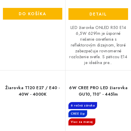
DO KOŠÍKA
DETAIL
LED žiarovka ONLED R50 E14
6,5W 629lm je úsporné
riešenie osvetlenia s
reflektorovým dizajnom, ktoré
zabezpečuje rovnomerné
rozloženie svetla. S päticou E14
je ideálna pre...
Žiarovka T120 E27 / E40 -
6W CREE PRO LED žiarovka
40W - 4000K
GU10, 110° - 445lm
6 ročná záruka
CREE čip
Viac za menej