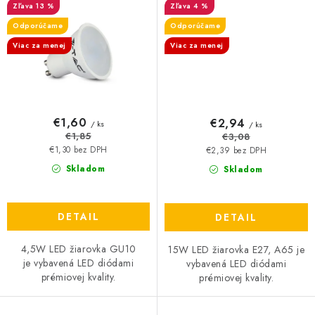
13 %
4 %
Odporúčame
Odporúčame
Viac za menej
Viac za menej
€1,60
€2,94
/ ks
/ ks
€1,85
€3,08
€1,30 bez DPH
€2,39 bez DPH
Skladom
Skladom
DETAIL
DETAIL
4,5W LED žiarovka GU10
15W LED žiarovka E27, A65 je
je vybavená LED diódami
vybavená LED diódami
prémiovej kvality.
prémiovej kvality.