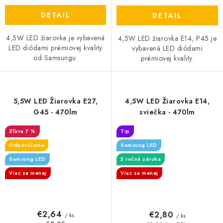
DETAIL
DETAIL
4,5W LED žiarovka je vybavená
4,5W LED žiarovka E14, P45 je
LED diódami prémiovej kvality
vybavená LED diódami
od Samsungu.
prémiovej kvality.
5,5W LED Žiarovka E27,
4,5W LED Žiarovka E14,
G45 - 470lm
sviečka - 470lm
7 %
Tip
Odporúčame
Samsung LED
Samsung LED
5 ročná záruka
Viac za menej
Viac za menej
€2,64
€2,80
/ ks
/ ks