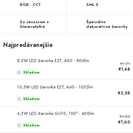
RGB - CCT
SML S
So senzorom +
Špeciálno
Stmievateľné
dekoratívne žiarovky
Najpredávanejšie
8,5W LED žiarovka E27, A60 - 806lm
€1,71
€1,48
Skladom
10,5W LED žiarovka E27, A60 - 1055lm
€2,58
Skladom
4,5W LED žiarovka GU10, 100° - 400lm
€1,85
€1,60
Skladom