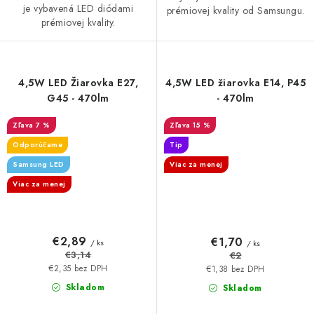
je vybavená LED diódami
prémiovej kvality od Samsungu.
prémiovej kvality.
4,5W LED Žiarovka E27,
4,5W LED žiarovka E14, P45
G45 - 470lm
- 470lm
7 %
15 %
Odporúčame
Tip
Samsung LED
Viac za menej
Viac za menej
€2,89
€1,70
/ ks
/ ks
€3,14
€2
€2,35 bez DPH
€1,38 bez DPH
Skladom
Skladom