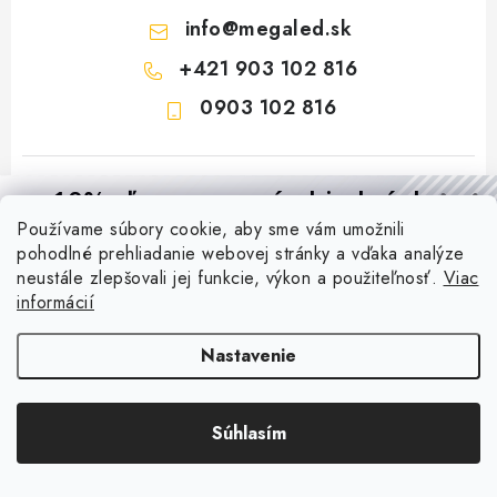
info
@
megaled.sk
+421 903 102 816
0903 102 816
10% zľava
na prvú objednávku
Používame súbory cookie, aby sme vám umožnili
Prihláste sa a
získajte
zľavu aj praktické tipy,
vďaka ktorým
pohodlné prehliadanie webovej stránky a vďaka analýze
budete svietiť lepšie a platiť menej.
neustále zlepšovali jej funkcie, výkon a použiteľnosť.
Viac
Z
informácií
á
CHCEM ZĽAVU
Nastavenie
Informácie pre vás
p
Zásady spracovania osobných údajov
ä
Reklamácie a formulár na odstúpenie od zmluvy
Prijímame online platby
t
Súhlasím
Obchodné podmienky
i
Blog
e
Podmienky ochrany osobných údajov