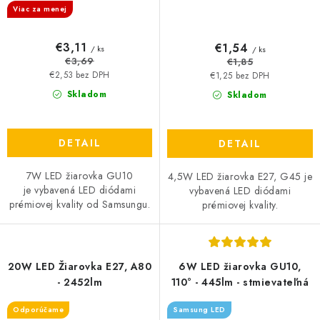
Viac za menej
€3,11
€1,54
/ ks
/ ks
€3,69
€1,85
€2,53 bez DPH
€1,25 bez DPH
Skladom
Skladom
DETAIL
DETAIL
7W LED žiarovka GU10
4,5W LED žiarovka E27, G45 je
je vybavená LED diódami
vybavená LED diódami
prémiovej kvality od Samsungu.
prémiovej kvality.
20W LED Žiarovka E27, A80
6W LED žiarovka GU10,
- 2452lm
110° - 445lm - stmievateľná
Odporúčame
Samsung LED