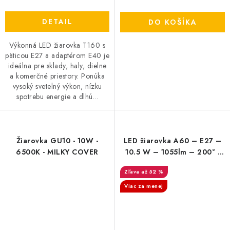
DETAIL
DO KOŠÍKA
Výkonná LED žiarovka T160 s
päticou E27 a adaptérom E40 je
ideálna pre sklady, haly, dielne
a komerčné priestory. Ponúka
vysoký svetelný výkon, nízku
spotrebu energie a dlhú...
Žiarovka GU10 - 10W -
LED žiarovka A60 – E27 –
6500K - MILKY COVER
10.5 W – 1055lm – 200° |
6+4 GRÁTIS
až 52 %
Viac za menej