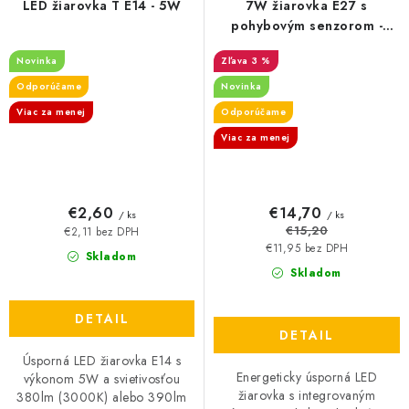
LED žiarovka T E14 - 5W
7W žiarovka E27 s
pohybovým senzorom -
600lm
Novinka
3 %
Odporúčame
Novinka
Viac za menej
Odporúčame
Viac za menej
€2,60
€14,70
/ ks
/ ks
€15,20
€2,11 bez DPH
€11,95 bez DPH
Skladom
Skladom
DETAIL
DETAIL
Úsporná LED žiarovka E14 s
Energeticky úsporná LED
výkonom 5W a svietivosťou
žiarovka s integrovaným
380lm (3000K) alebo 390lm