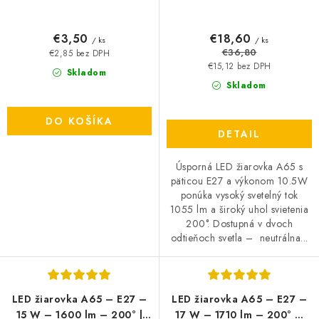
€3,50
€18,60
/ ks
/ ks
€36,80
€2,85 bez DPH
€15,12 bez DPH
Skladom
Skladom
DO KOŠÍKA
DETAIL
Úsporná LED žiarovka A65 s
päticou E27 a výkonom 10.5W
ponúka vysoký svetelný tok
1055 lm a široký uhol svietenia
200°. Dostupná v dvoch
odtieňoch svetla – neutrálna...
LED žiarovka A65 – E27 –
LED žiarovka A65 – E27 –
15 W – 1600 lm – 200° |
17 W – 1710 lm – 200° –