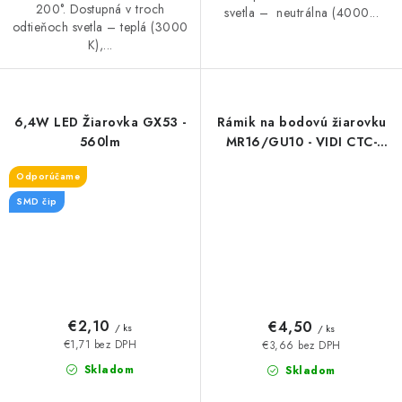
200°. Dostupná v troch
svetla – neutrálna (4000...
odtieňoch svetla – teplá (3000
K),...
6,4W LED Žiarovka GX53 -
Rámik na bodovú žiarovku
560lm
MR16/GU10 - VIDI CTC-
5515-B - nastaviteľné
Odporúčame
SMD čip
€2,10
€4,50
/ ks
/ ks
€1,71 bez DPH
€3,66 bez DPH
Skladom
Skladom