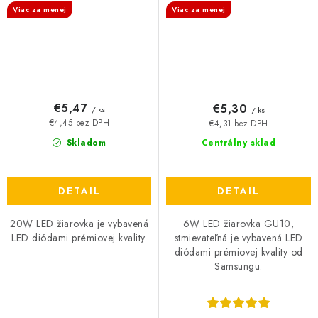
Viac za menej
Viac za menej
€5,47
€5,30
/ ks
/ ks
€4,45 bez DPH
€4,31 bez DPH
Skladom
Centrálny sklad
DETAIL
DETAIL
20W LED žiarovka je vybavená
6W LED žiarovka GU10,
LED diódami prémiovej kvality.
stmievateľná je vybavená LED
diódami prémiovej kvality od
Samsungu.