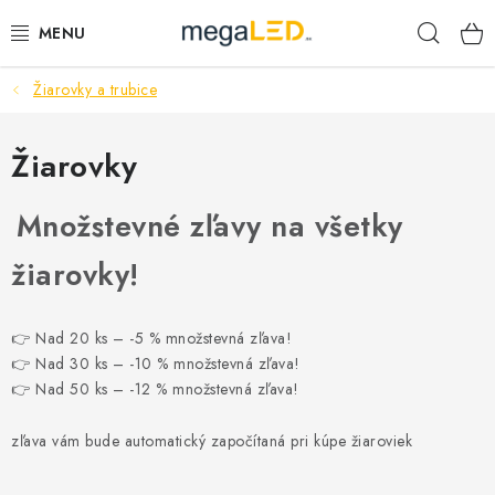
Prejsť
Hľad
na
obsah
Žiarovky a trubice
PRIEMYSEL
SVIETIDLÁ
Žiarovky
ŽIAROVKY A TRUBICE
Množstevné zľavy na všetky
žiarovky!
PRACOVNÉ SVIETIDLÁ
ELEKTROMATERIÁL
👉 Nad 20 ks – -5 % množstevná zľava!
👉 Nad 30 ks – -10 % množstevná zľava!
VENTILÁTORY
👉 Nad 50 ks – -12 % množstevná zľava!
SAMSUNG SVIETIDLÁ
zľava vám bude automatický započítaná pri kúpe žiaroviek