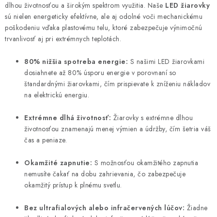
k
e
dlhou životnosťou a širokým spektrom využitia. Naše
LED žiarovky
o
p
sú nielen energeticky efektívne, ale aj odolné voči mechanickému
v
r
poškodeniu vďaka plastovému telu, ktoré zabezpečuje výnimočnú
a
v
trvanlivosť aj pri extrémnych teplotách.
n
k
i
80% nižšia spotreba energie:
S našimi LED žiarovkami
y
e
dosiahnete až 80% úsporu energie v porovnaní so
v
štandardnými žiarovkami, čím prispievate k zníženiu nákladov
ý
na elektrickú energiu.
p
i
Extrémne dlhá životnosť:
Žiarovky s extrémne dlhou
s
životnosťou znamenajú menej výmien a údržby, čím šetria váš
u
čas a peniaze.
Okamžité zapnutie:
S možnosťou okamžitého zapnutia
nemusíte čakať na dobu zahrievania, čo zabezpečuje
okamžitý prístup k plnému svetlu.
Bez ultrafialových alebo infračervených lúčov:
Žiadne