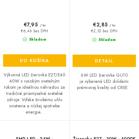
€7,95
€2,85
/ ks
/ ks
€6,46 bez DPH
€2,32 bez DPH
Skladom
Skladom
DO KOŠÍKA
DETAIL
Výkonná LED žiarovka E27/E40
6W LED žiarovka GU10
40W s vysokým svetelným
je vybavená LED diódami
tokom je ideálnou náhradou za
prémiovej kvality od CREE.
tradičné priemyselné svetelné
zdroje. Vďaka širokému uhlu
svietenia a nízkej spotrebe
energie...
SMD-LED - 24W -
Žiarovka E27 - 30W - 4000K