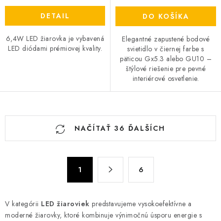
DETAIL
DO KOŠÍKA
6,4W LED žiarovka je vybavená
Elegantné zapustené bodové
LED diódami prémiovej kvality.
svietidlo v čiernej farbe s
päticou Gx5.3 alebo GU10 –
štýlové riešenie pre pevné
interiérové osvetlenie.
O
NAČÍTAŤ 36 ĎALŠÍCH
v
l
á
S
d
1
6
t
a
r
c
á
V kategórii
LED žiaroviek
predstavujeme vysokoefektívne a
n
i
moderné žiarovky, ktoré kombinuje výnimočnú úsporu energie s