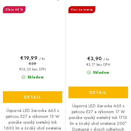
6+4 GRÁTIS
4000 K / 6500 K
48 %
Viac za menej
€19,99
€3,90
/ ks
/ ks
€39
€3,17 bez DPH
€16,25 bez DPH
Skladom
Skladom
DETAIL
DETAIL
Úsporná LED žiarovka A65 s
Úsporná LED žiarovka A65 s
päticou E27 a výkonom 17 W
päticou E27 a výkonom 15 W
ponúka vysoký svetelný tok 1710
ponúka vysoký svetelný tok
lm a široký uhol svietenia 200°.
1600 lm a široký uhol svietenia
Dostupná v dvoch odtieňoch