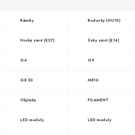
SOLÁRNE SYSTÉMY
SEZÓNNE VÝPREDAJE POĽNOPOTREBY
Rámiky
Bodovky (GU10)
DOM A ZÁHRADA
Hrubý závit (E27)
Úzky závit (E14)
OBCHODNÉ PODMIENKY
G4
G9
KONTAKTY
O NÁS - MEGALED & JANTON ZÁKAMENNÉ
GX 53
MR16
Reklamácie a formulár na odstúpenie od zmluvy
Objímky
FILAMENT
Obchodné podmienky
Podmienky ochrany osobných údajov
O nás - MEGALED & JANTON Zákamenné
LED moduly
LED moduly
Zľavy pre profíkov
Hodnotenie obchodu
Moja objednávka