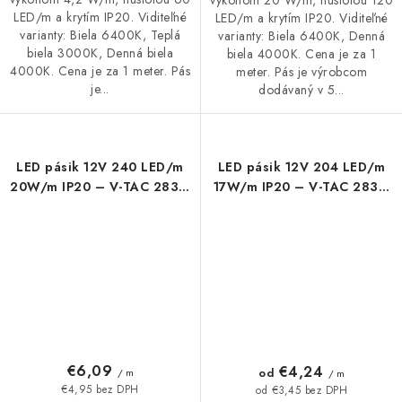
LED/m a krytím IP20. Viditeľné
LED/m a krytím IP20. Viditeľné
varianty: Biela 6400K, Teplá
varianty: Biela 6400K, Denná
biela 3000K, Denná biela
biela 4000K. Cena je za 1
4000K. Cena je za 1 meter. Pás
meter. Pás je výrobcom
je...
dodávaný v 5...
LED pásik 12V 240 LED/m
LED pásik 12V 204 LED/m
20W/m IP20 – V-TAC 2835,
17W/m IP20 – V-TAC 2835,
vysoký jas
vysoký jas (4000K / 6500K)
€6,09
€4,24
od
/ m
/ m
€4,95 bez DPH
od €3,45 bez DPH