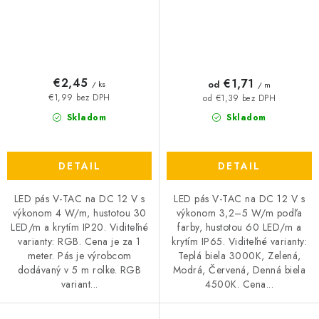
€2,45
€1,71
od
/ ks
/ m
€1,99 bez DPH
od €1,39 bez DPH
Skladom
Skladom
DETAIL
DETAIL
LED pás V-TAC na DC 12 V s
LED pás V-TAC na DC 12 V s
výkonom 4 W/m, hustotou 30
výkonom 3,2–5 W/m podľa
LED/m a krytím IP20. Viditeľné
farby, hustotou 60 LED/m a
varianty: RGB. Cena je za 1
krytím IP65. Viditeľné varianty:
meter. Pás je výrobcom
Teplá biela 3000K, Zelená,
dodávaný v 5 m rolke. RGB
Modrá, Červená, Denná biela
variant...
4500K. Cena...