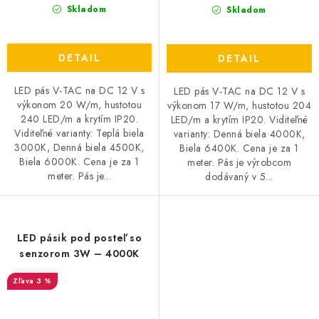
Skladom
Skladom
DETAIL
DETAIL
LED pás V-TAC na DC 12 V s
LED pás V-TAC na DC 12 V s
výkonom 20 W/m, hustotou
výkonom 17 W/m, hustotou 204
240 LED/m a krytím IP20.
LED/m a krytím IP20. Viditeľné
Viditeľné varianty: Teplá biela
varianty: Denná biela 4000K,
3000K, Denná biela 4500K,
Biela 6400K. Cena je za 1
Biela 6000K. Cena je za 1
meter. Pás je výrobcom
meter. Pás je...
dodávaný v 5...
LED pásik pod posteľ so
senzorom 3W – 4000K
3 %