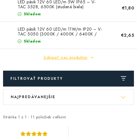
SOLÁRNE SYSTÉMY
LED pásik 12V 60 LED/m 5W IP65 – V-
TAC 3528, 6500K (studená biela)
€1,80
Skladom
SEZÓNNE VÝPREDAJE POĽNOPOTREBY
LED pásik 12V 60 LED/m 11W/m IP20 – V-
DOM A ZÁHRADA
TAC 5050 (3000K / 4000K / 6400K /
€2,65
RGB)
Skladom
OBCHODNÉ PODMIENKY
Zobraziť viac produktov
KONTAKTY
FILTROVAŤ PRODUKTY
O NÁS - MEGALED & JANTON ZÁKAMENNÉ
V
R
Reklamácie a formulár na odstúpenie od zmluvy
NAJPREDÁVANEJŠIE
ý
a
Obchodné podmienky
Podmienky ochrany osobných údajov
p
d
i
e
O nás - MEGALED & JANTON Zákamenné
Stránka
1
z
1
-
11
položiek celkom
s
n
Zľavy pre profíkov
Hodnotenie obchodu
Moja objednávka
p
i