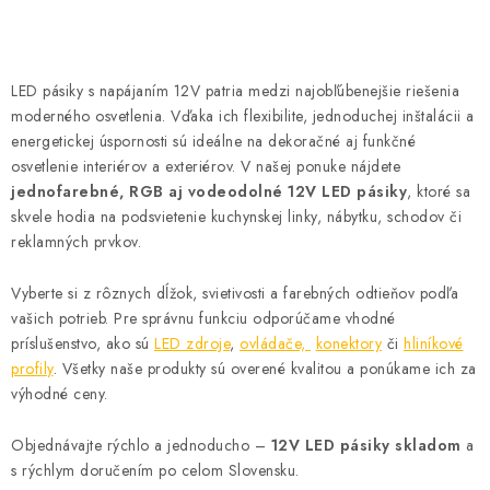
O
v
LED pásiky s napájaním 12V patria medzi najobľúbenejšie riešenia
l
moderného osvetlenia. Vďaka ich flexibilite, jednoduchej inštalácii a
á
energetickej úspornosti sú ideálne na dekoračné aj funkčné
d
osvetlenie interiérov a exteriérov. V našej ponuke nájdete
jednofarebné, RGB aj vodeodolné 12V LED pásiky
, ktoré sa
a
skvele hodia na podsvietenie kuchynskej linky, nábytku, schodov či
c
reklamných prvkov.
i
e
Vyberte si z rôznych dĺžok, svietivosti a farebných odtieňov podľa
p
vašich potrieb. Pre správnu funkciu odporúčame vhodné
r
príslušenstvo, ako sú
LED zdroje
,
ovládače,
konektory
či
hliníkové
v
profily
. Všetky naše produkty sú overené kvalitou a ponúkame ich za
k
výhodné ceny.
y
Objednávajte rýchlo a jednoducho –
12V LED pásiky skladom
a
v
s rýchlym doručením po celom Slovensku.
ý