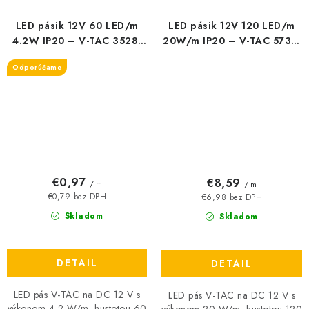
LED pásik 12V 60 LED/m
LED pásik 12V 120 LED/m
4.2W IP20 – V-TAC 3528,
20W/m IP20 – V-TAC 5730,
3000K/4000K/6400K
vysoký jas (4000K / 6400K)
Odporúčame
€0,97
€8,59
/ m
/ m
€0,79 bez DPH
€6,98 bez DPH
Skladom
Skladom
DETAIL
DETAIL
LED pás V-TAC na DC 12 V s
LED pás V-TAC na DC 12 V s
výkonom 4,2 W/m, hustotou 60
výkonom 20 W/m, hustotou 120