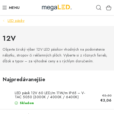
Prejsť
Hľad
na
obsah
LED pásiky
PRIEMYSEL
SVIETIDLÁ
12V
ŽIAROVKY A TRUBICE
Objavte široký výber 12V LED pásikov vhodných na podsvietenie
nábytku, stropov či reklamných plôch. Vyberte si z rôznych farieb,
dĺžok a typov – za výhodné ceny a s rýchlym doručením.
PRACOVNÉ SVIETIDLÁ
ELEKTROMATERIÁL
Najpredávanejšie
VENTILÁTORY
LED pásik 12V 60 LED/m 11W/m IP65 – V-
€3,50
TAC 5050 (3000K / 4000K / 6400K)
€3,06
SAMSUNG SVIETIDLÁ
Skladom