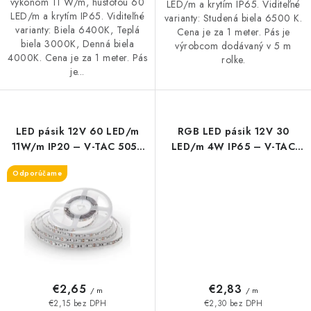
výkonom 11 W/m, hustotou 60
LED/m a krytím IP65. Viditeľné
LED/m a krytím IP65. Viditeľné
varianty: Studená biela 6500 K.
varianty: Biela 6400K, Teplá
Cena je za 1 meter. Pás je
biela 3000K, Denná biela
výrobcom dodávaný v 5 m
4000K. Cena je za 1 meter. Pás
rolke.
je...
LED pásik 12V 60 LED/m
RGB LED pásik 12V 30
11W/m IP20 – V-TAC 5050
LED/m 4W IP65 – V-TAC
(3000K / 4000K / 6400K /
5050
Odporúčame
RGB)
€2,65
€2,83
/ m
/ m
€2,15 bez DPH
€2,30 bez DPH