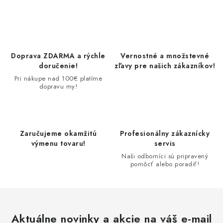
p
i
s
u
Doprava ZDARMA a rýchle
Vernostné a množstevné
doručenie!
zľavy pre našich zákazníkov!
Pri nákupe nad 100€ platíme
dopravu my!
Zaručujeme okamžitú
Profesionálny zákaznícky
výmenu tovaru!
servis
Naši odborníci sú pripravený
pomôcť alebo poradiť!
Aktuálne novinky a akcie na váš e-mail