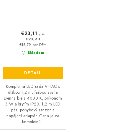
€23,11
/ ks
€23,90
€18,79 bez DPH
Skladom
DETAIL
Kompletná LED sada V-TAC s
dĺžkou 1,2 m, farbou svetla
Denná biela 4000 K, príkonom
3 W a krytím IP20. 1,2 m LED
pás, pohybový senzor a
napájací adaptér. Cena je za
kompletnú...