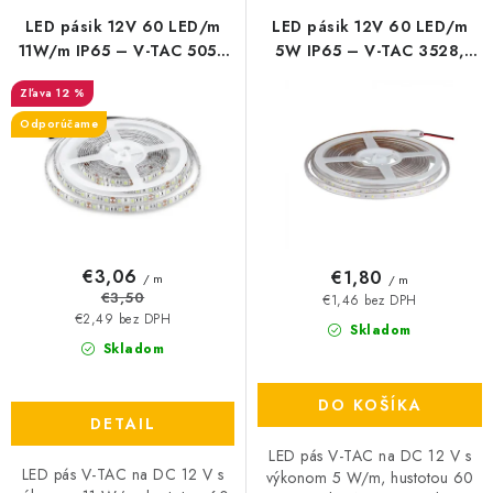
r
e
LED pásik 12V 60 LED/m
LED pásik 12V 60 LED/m
o
p
11W/m IP65 – V-TAC 5050
5W IP65 – V-TAC 3528,
(3000K / 4000K / 6400K)
6500K (studená biela)
d
r
12 %
u
o
Odporúčame
k
d
t
u
o
k
v
t
o
€3,06
€1,80
/ m
/ m
v
€3,50
€1,46 bez DPH
€2,49 bez DPH
Skladom
Skladom
DO KOŠÍKA
DETAIL
LED pás V-TAC na DC 12 V s
LED pás V-TAC na DC 12 V s
výkonom 5 W/m, hustotou 60