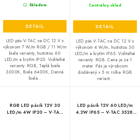
Skladom
Centrálny sklad
DETAIL
DETAIL
LED pás V-TAC na DC 12 V s
LED pás V-TAC na DC 12 V s
výkonom 7 W/m RGB / 11 W/m
výkonom 4 W/m, hustotou 30
biele varianty, hustotou 60
LED/m a krytím IP65. Viditeľné
LED/m a krytím IP20. Viditeľné
varianty: RGB. Cena je za 1
varianty: RGB, Teplá biela
meter. Pás je výrobcom
3000K, Biela 6400K, Denná
dodávaný v 5 m rolke. RGB
biela...
variant...
RGB LED pásik 12V 30
LED pásik 12V 60 LED/m
LED/m 4W IP20 – V-TAC
4.2W IP65 – V-TAC 3528,
5050
3000K, 4500K a farebná
varianta