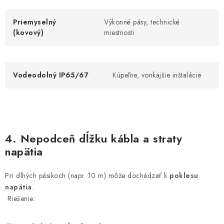
Priemyselný
Výkonné pásy, technické
(kovový)
miestnosti
Vodeodolný IP65/67
Kúpeľne, vonkajšie inštalácie
4. Nepodceň dĺžku kábla a straty
napätia
Pri dlhých pásikoch (napr. 10 m) môže dochádzať k
poklesu
napätia
.
Riešenie: