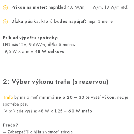
SOLÁRNE SYSTÉMY
Príkon na meter:
napríklad 4,8 W/m, 11 W/m, 18 W/m atď.
SEZÓNNE VÝPREDAJE POĽNOPOTREBY
Dĺžka pásika, ktorú budeš napájať:
napr. 3 metre
DOM A ZÁHRADA
Príklad výpočtu spotreby:
LED pás 12V, 9,6W/m, dĺžka 5 metrov
OBCHODNÉ PODMIENKY
9,6 W × 5 m =
48 W celkovo
KONTAKTY
O NÁS - MEGALED & JANTON ZÁKAMENNÉ
2: Výber výkonu trafa (s rezervou)
Reklamácie a formulár na odstúpenie od zmluvy
Trafo
by malo mať
minimálne o 20 – 30 % vyšší výkon
, než je
spotreba pásu.
Obchodné podmienky
Podmienky ochrany osobných údajov
V príklade vyššie: 48 W × 1,25 =
60 W trafo
O nás - MEGALED & JANTON Zákamenné
Zľavy pre profíkov
Hodnotenie obchodu
Moja objednávka
Prečo?
– Zabezpečíš dlhšiu životnosť zdroja