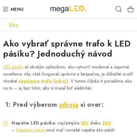
Prejsť
Hľad
na
obsah
Blog
PRIEMYSEL
Ako vybrať správne trafo k LED
SVIETIDLÁ
pásiku? Jednoduchý návod
ŽIAROVKY A TRUBICE
LED pásiky
sú skvelým spôsobom, ako vytvoriť moderné a úsporné
PRACOVNÉ SVIETIDLÁ
osvetlenie. Aby však fungovali správne a bezpečne, je dôležité zvoliť
vhodné
napájacie trafo (zdroj)
. V tomto článku ti poradíme, ako
na to – aj bez toho, aby si musel byť elektrikár.
ELEKTROMATERIÁL
1:
Pred výberom
zdroja
si over:
VENTILÁTORY
SAMSUNG SVIETIDLÁ
Napätie LED pásika:
najčastejšie
12V
alebo
24V
–
Napájací zdroj
musí mať rovnaké napätie ako pásik!