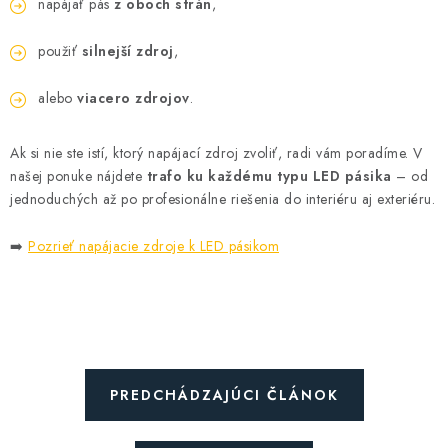
napájať pás
z oboch strán
,
použiť
silnejší zdroj
,
alebo
viacero zdrojov
.
Ak si nie ste istí, ktorý napájací zdroj zvoliť, radi vám poradíme. V
našej ponuke nájdete
trafo ku každému typu LED pásika
– od
jednoduchých až po profesionálne riešenia do interiéru aj exteriéru.
➡️
Pozrieť napájacie zdroje k LED pásikom
PREDCHÁDZAJÚCI ČLÁNOK