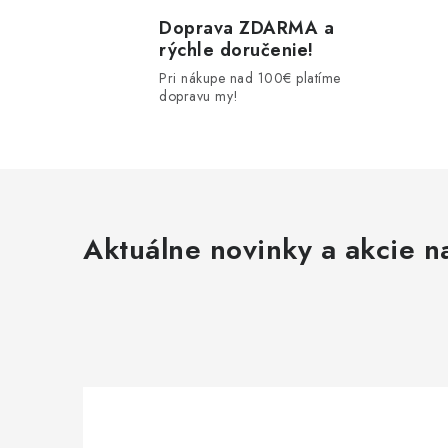
Doprava ZDARMA a
r
rýchle doručenie!
Pri nákupe nad 100€ platíme
dopravu my!
Aktuálne novinky a akcie na
i