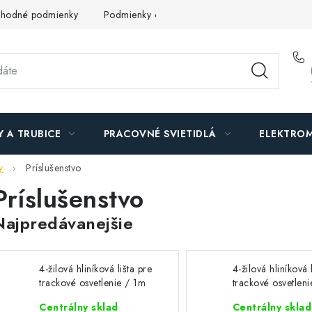
hodné podmienky
Podmienky ochrany osobných údajov
O n
Y A TRUBICE
PRACOVNÉ SVIETIDLÁ
ELEKTROM
y
Príslušenstvo
Príslušenstvo
Najpredávanejšie
4-žilová hliníková lišta pre
4-žilová hliníková 
trackové osvetlenie / 1m
trackové osvetlen
Centrálny sklad
Centrálny sklad