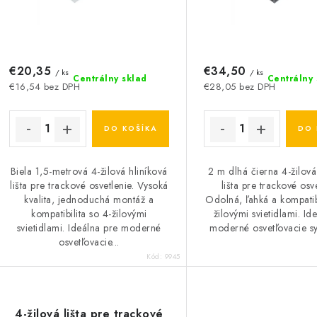
r
o
o
d
d
u
€20,35
€34,50
u
/ ks
/ ks
Centrálny sklad
Centrálny 
€16,54 bez DPH
€28,05 bez DPH
k
k
t
DO KOŠÍKA
DO 
o
o
Biela 1,5-metrová 4-žilová hliníková
2 m dlhá čierna 4-žilová
v
v
lišta pre trackové osvetlenie. Vysoká
lišta pre trackové osve
kvalita, jednoduchá montáž a
Odolná, ľahká a kompatib
kompatibilita so 4-žilovými
žilovými svietidlami. Id
svietidlami. Ideálna pre moderné
moderné osvetľovacie sys
osvetľovacie...
Kód:
9945
4-žilová lišta pre trackové