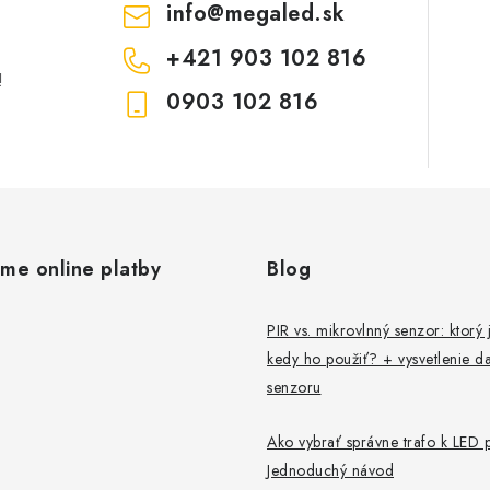
info
@
megaled.sk
+421 903 102 816
!
0903 102 816
ame online platby
Blog
PIR vs. mikrovlnný senzor: ktorý j
kedy ho použiť? + vysvetlenie da
senzoru
Ako vybrať správne trafo k LED 
Jednoduchý návod