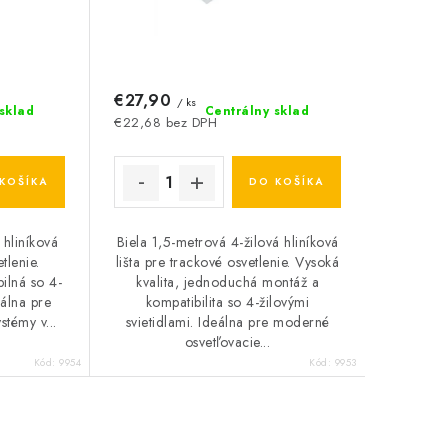
€27,90
/ ks
sklad
Centrálny sklad
€22,68 bez DPH
KOŠÍKA
DO KOŠÍKA
 hliníková
Biela 1,5-metrová 4-žilová hliníková
tlenie.
lišta pre trackové osvetlenie. Vysoká
ilná so 4-
kvalita, jednoduchá montáž a
eálna pre
kompatibilita so 4-žilovými
témy v...
svietidlami. Ideálna pre moderné
osvetľovacie...
Kód:
9954
Kód:
9953