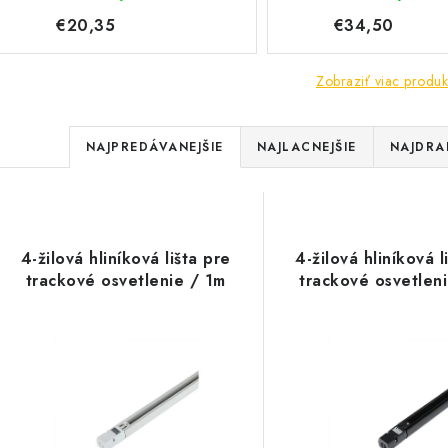
€20,35
€34,50
Zobraziť viac produk
R
NAJPREDÁVANEJŠIE
NAJLACNEJŠIE
NAJDRA
a
V
d
ý
e
4-žilová hliníková lišta pre
4-žilová hliníková l
p
trackové osvetlenie / 1m
trackové osvetlen
n
i
s
e
p
p
r