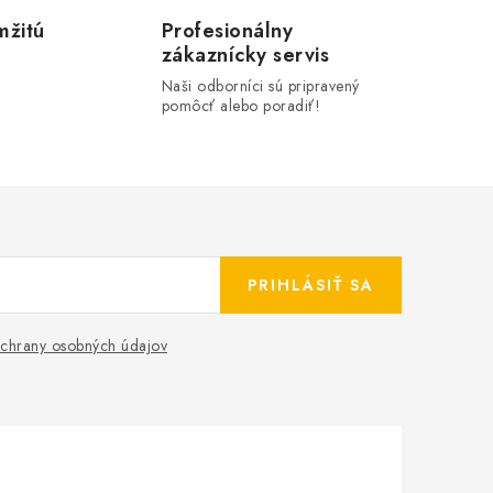
mžitú
Profesionálny
zákaznícky servis
Naši odborníci sú pripravený
pomôcť alebo poradiť!
PRIHLÁSIŤ SA
chrany osobných údajov