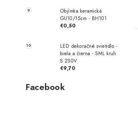
Objímka keramická
GU10/15cm - BH101
€0,50
LED dekoračné svietidlo -
biela a čierna - SML kruh
S 230V
€9,70
l
Facebook
i