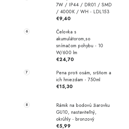
7W / IP44 / DR01 / SMD
/ 4000K / WH - LDL153
€9,40
Čelovka s
akumulátorom,so
snímačom pohybu - 10
W/600 lm
€24,70
Pena proti osám, sršňom a
ich hniezdam - 750ml
€15,30
Rámik na bodovú žiarovku
GU10, nastaviteľný,
okrúhly - bronzový
€5,99