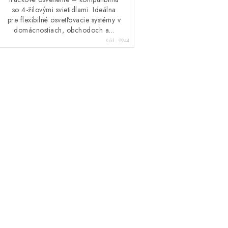
so 4-žilovými svietidlami. Ideálna
pre flexibilné osvetľovacie systémy v
domácnostiach, obchodoch a...
Kód:
9944
O
v
á
d
a
c
e