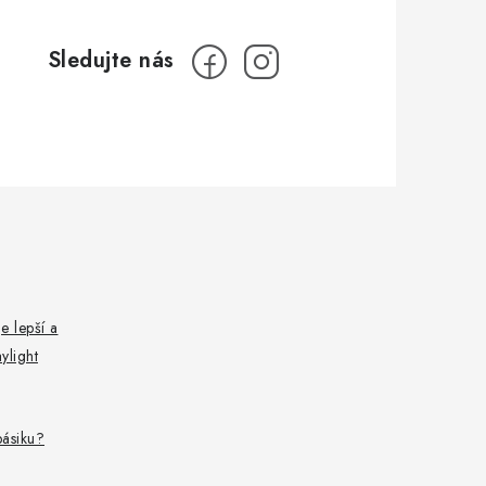
e lepší a
ylight
pásiku?