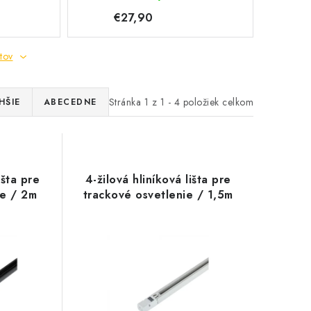
€27,90
tov
Stránka
1
z
1
-
4
položiek celkom
HŠIE
ABECEDNE
išta pre
4-žilová hliníková lišta pre
ie / 2m
trackové osvetlenie / 1,5m