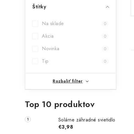
p
Štítky
a
Na sklade
0
n
Akcia
0
e
Novinka
l
0
Tip
0
Rozbaliť filter
i
Top 10 produktov
Solárne záhradné svietidlo
€3,98