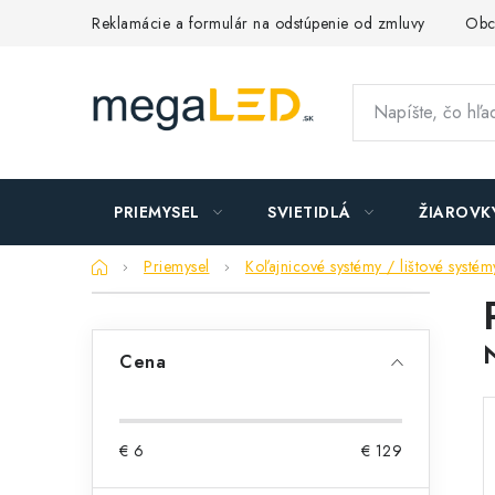
Prejsť
Reklamácie a formulár na odstúpenie od zmluvy
Obc
na
obsah
PRIEMYSEL
SVIETIDLÁ
ŽIAROVK
Domov
Priemysel
Koľajnicové systémy / lištové systém
B
o
Cena
č
n
€
6
€
129
ý