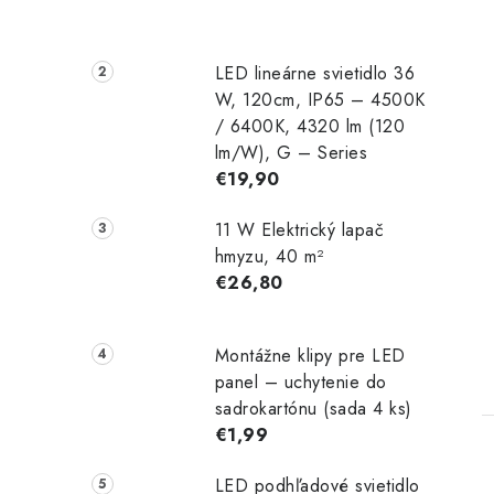
LED lineárne svietidlo 36
W, 120cm, IP65 – 4500K
/ 6400K, 4320 lm (120
lm/W), G – Series
€19,90
t
11 W Elektrický lapač
hmyzu, 40 m²
€26,80
Montážne klipy pre LED
panel – uchytenie do
sadrokartónu (sada 4 ks)
€1,99
LED podhľadové svietidlo