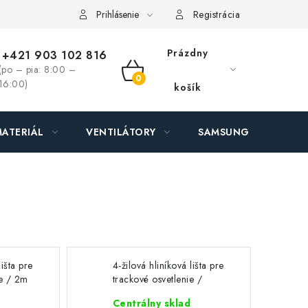
ás - MEGALED & JANTON Zákamenné
Zľavy pre profíkov
Hod
Prihlásenie
Registrácia
Prázdny
+421 903 102 816
(po – pia: 8:00 –
NÁKUPNÝ
16:00)
košík
KOŠÍK
ATERIÁL
VENTILÁTORY
SAMSUNG SVIETIDLÁ
lišta pre
4-žilová hliníková lišta pre
ie / 2m
trackové osvetlenie /
1,5m
Centrálny sklad