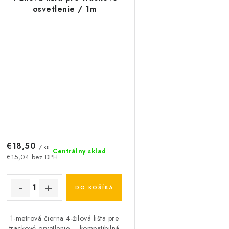
osvetlenie / 1m
€18,50
/ ks
Centrálny sklad
€15,04 bez DPH
DO KOŠÍKA
1-metrová čierna 4-žilová lišta pre
trackové osvetlenie – kompatibilná