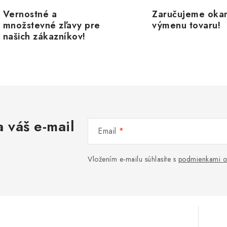
p
Vernostné a
Zaručujeme oka
množstevné zľavy pre
výmenu tovaru!
našich zákazníkov!
v
k
y
v
ý
 váš e-mail
p
Email
s
Vložením e-mailu súhlasíte s
podmienkami o
u