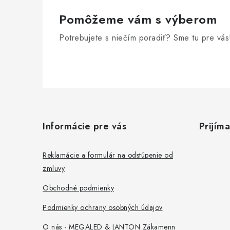
Pomôžeme vám s výberom
Potrebujete s niečím poradiť? Sme tu pre vás
Z
á
Informácie pre vás
Prijím
p
ä
Reklamácie a formulár na odstúpenie od
zmluvy
t
Obchodné podmienky
i
Podmienky ochrany osobných údajov
e
O nás - MEGALED & JANTON Zákamenn