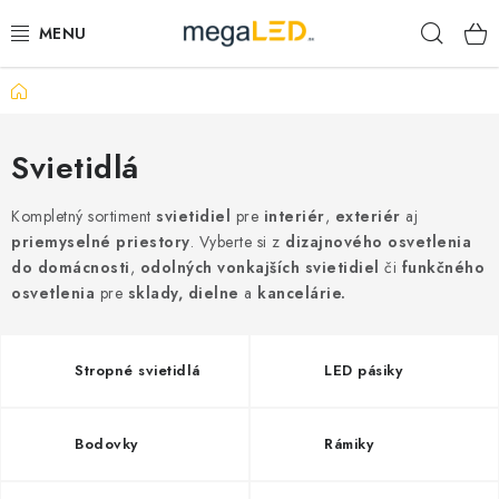
Prejsť
Hľad
na
obsah
Domov
PRIEMYSEL
SVIETIDLÁ
Svietidlá
ŽIAROVKY A TRUBICE
Kompletný sortiment
svietidiel
pre
interiér
,
exteriér
aj
priemyselné
priestory
. Vyberte si z
dizajnového osvetlenia
do domácnosti
,
odolných vonkajších svietidiel
či
funkčného
PRACOVNÉ SVIETIDLÁ
osvetlenia
pre
sklady, dielne
a
kancelárie.
ELEKTROMATERIÁL
Stropné svietidlá
LED pásiky
VENTILÁTORY
SAMSUNG SVIETIDLÁ
Bodovky
Rámiky