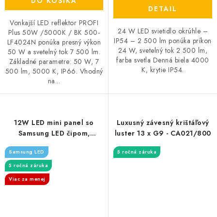
DO KOŠÍKA
DETAIL
Vonkajší LED reflektor PROFI
24 W LED svietidlo okrúhle –
Plus 50W /5000K / BK 500-
IP54 – 2 500 lm ponúka príkon
LF4024N ponúka presný výkon
24 W, svetelný tok 2 500 lm,
50 W a svetelný tok 7 500 lm.
farba svetla Denná biela 4000
Základné parametre: 50 W, 7
K, krytie IP54.
500 lm, 5000 K, IP66. Vhodný
na...
12W LED mini panel so
Luxusný závesný krištáľový
Samsung LED čipom,
luster 13 x G9 - CA021/800
povrchový - 1200lm -
Samsung LED
5 ročná záruka
okrúhly
5 ročná záruka
Viac za menej