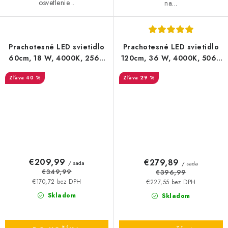
osvetlenie...
na...
Prachotesné LED svietidlo
Prachotesné LED svietidlo
60cm, 18 W, 4000K, 2566
120cm, 36 W, 4000K, 5060
lm , IP65 | 9 + 6 zdarma
lm, IP65 | 6+6 zdarma
40 %
29 %
€209,99
€279,89
/ sada
/ sada
€349,99
€396,99
€170,72 bez DPH
€227,55 bez DPH
Skladom
Skladom