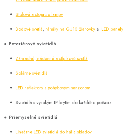
i
s
Stolové a stojacie lampy
u
Bodové svetlá
,
rámiky na GU10 žiarovky
a
LED panely
🔸
Exteriérové svietidlá
Záhradné, nástenné a stĺpikové svetlá
Solárne svietidlá
LED reflektory s pohybovým senzorom
Svietidlá s vysokým IP krytím do každého počasia
🔸
Priemyselné svietidlá
Lineárne LED svietidlá do hál a skladov