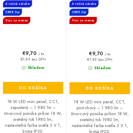
6 ročná záruka
6 ročná záruka
CREE čip
CREE čip
Viac za menej
Viac za menej
€9,70
€9,70
/ ks
/ ks
€7,89 bez DPH
€7,89 bez DPH
Skladom
Skladom
DO KOŠÍKA
DO KOŠÍKA
18 W LED mini panel, CCT,
18 W LED mini panel, CCT,
zapustený – 1 980 lm –
povrchový – 1 980 lm –
štvorcový ponúka príkon 18 W,
štvorcový ponúka príkon 18 W,
svetelný tok 1980 lm,
svetelný tok 1980 lm,
nastaviteľná farba svetla 3 V 1,
nastaviteľná farba svetla 3 V 1,
krytie IP20.
krytie IP20.