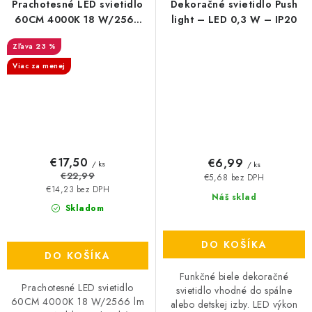
Prachotesné LED svietidlo
Dekoračné svietidlo Push
60CM 4000K 18 W/2566
light – LED 0,3 W – IP20
lm IP65 Waldo
23 %
Viac za menej
€17,50
€6,99
/ ks
/ ks
€22,99
€5,68 bez DPH
€14,23 bez DPH
Náš sklad
Skladom
DO KOŠÍKA
DO KOŠÍKA
Funkčné biele dekoračné
Prachotesné LED svietidlo
svietidlo vhodné do spálne
60CM 4000K 18 W/2566 lm
alebo detskej izby. LED výkon