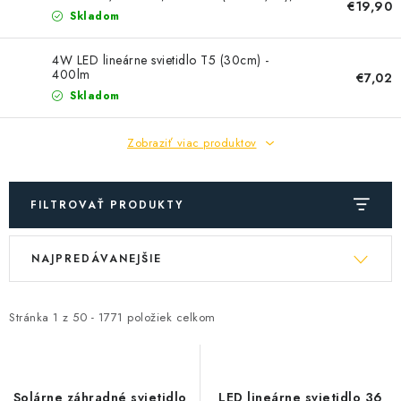
€19,90
G – Series
Skladom
4W LED lineárne svietidlo T5 (30cm) -
400lm
€7,02
Skladom
Zobraziť viac produktov
FILTROVAŤ PRODUKTY
V
R
NAJPREDÁVANEJŠIE
ý
a
p
d
i
e
Stránka
1
z
50
-
1771
položiek celkom
s
n
p
i
r
e
Solárne záhradné svietidlo
LED lineárne svietidlo 36