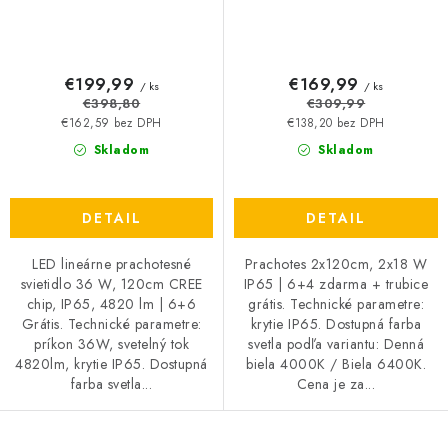
€199,99
€169,99
/ ks
/ ks
€398,80
€309,99
€162,59 bez DPH
€138,20 bez DPH
Skladom
Skladom
DETAIL
DETAIL
LED lineárne prachotesné
Prachotes 2x120cm, 2x18 W
svietidlo 36 W, 120cm CREE
IP65 | 6+4 zdarma + trubice
chip, IP65, 4820 lm | 6+6
grátis. Technické parametre:
Grátis. Technické parametre:
krytie IP65. Dostupná farba
príkon 36W, svetelný tok
svetla podľa variantu: Denná
4820lm, krytie IP65. Dostupná
biela 4000K / Biela 6400K.
farba svetla...
Cena je za...