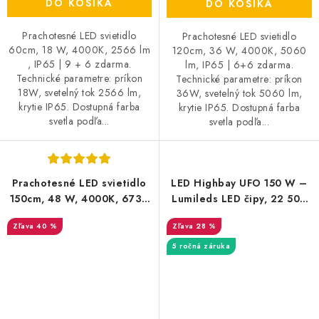
DO KOŠÍKA
DO KOŠÍKA
Prachotesné LED svietidlo
Prachotesné LED svietidlo
60cm, 18 W, 4000K, 2566 lm
120cm, 36 W, 4000K, 5060
, IP65 | 9 + 6 zdarma.
lm, IP65 | 6+6 zdarma.
Technické parametre: príkon
Technické parametre: príkon
18W, svetelný tok 2566 lm,
36W, svetelný tok 5060 lm,
krytie IP65. Dostupná farba
krytie IP65. Dostupná farba
svetla podľa...
svetla podľa...
Prachotesné LED svietidlo
LED Highbay UFO 150 W –
150cm, 48 W, 4000K, 6739
Lumileds LED čipy, 22 500
lm, IP65 | 4+4 zdarma
lm, IP65, 1–10V | 3-PACK
40 %
28 %
5 ročná záruka