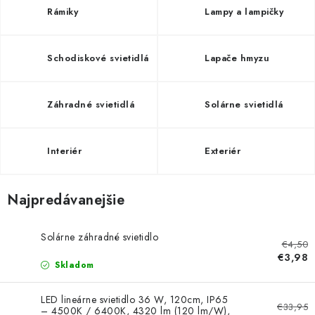
SOLÁRNE SYSTÉMY
Rámiky
Lampy a lampičky
SEZÓNNE VÝPREDAJE POĽNOPOTREBY
Schodiskové svietidlá
Lapače hmyzu
DOM A ZÁHRADA
Záhradné svietidlá
Solárne svietidlá
OBCHODNÉ PODMIENKY
KONTAKTY
Interiér
Exteriér
O NÁS - MEGALED & JANTON ZÁKAMENNÉ
Najpredávanejšie
Reklamácie a formulár na odstúpenie od zmluvy
Solárne záhradné svietidlo
€4,50
Obchodné podmienky
Podmienky ochrany osobných údajov
€3,98
Skladom
O nás - MEGALED & JANTON Zákamenné
Zľavy pre profíkov
Hodnotenie obchodu
Moja objednávka
LED lineárne svietidlo 36 W, 120cm, IP65
€33,95
– 4500K / 6400K, 4320 lm (120 lm/W),