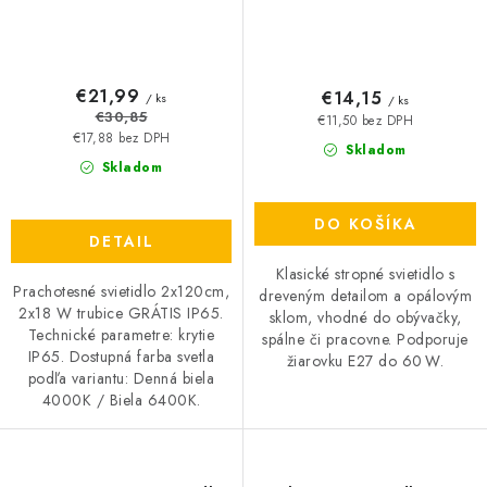
€21,99
€14,15
/ ks
/ ks
€30,85
€11,50 bez DPH
€17,88 bez DPH
Skladom
Skladom
DO KOŠÍKA
DETAIL
Klasické stropné svietidlo s
Prachotesné svietidlo 2x120cm,
dreveným detailom a opálovým
2x18 W trubice GRÁTIS IP65.
sklom, vhodné do obývačky,
Technické parametre: krytie
spálne či pracovne. Podporuje
IP65. Dostupná farba svetla
žiarovku E27 do 60 W.
podľa variantu: Denná biela
4000K / Biela 6400K.