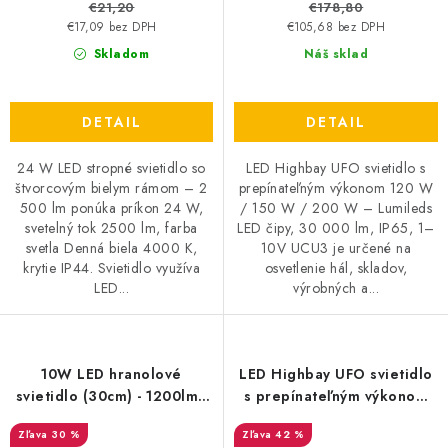
€21,20
€178,80
€17,09 bez DPH
€105,68 bez DPH
Skladom
Náš sklad
DETAIL
DETAIL
24 W LED stropné svietidlo so
LED Highbay UFO svietidlo s
štvorcovým bielym rámom – 2
prepínateľným výkonom 120 W
500 lm ponúka príkon 24 W,
/ 150 W / 200 W – Lumileds
svetelný tok 2500 lm, farba
LED čipy, 30 000 lm, IP65, 1–
svetla Denná biela 4000 K,
10V UCU3 je určené na
krytie IP44. Svietidlo využíva
osvetlenie hál, skladov,
LED...
výrobných a...
10W LED hranolové
LED Highbay UFO svietidlo
svietidlo (30cm) - 1200lm -
s prepínateľným výkonom
CREE čip
120W / 150W / 200W –
30 %
42 %
Lumileds LED čipy, 30 000