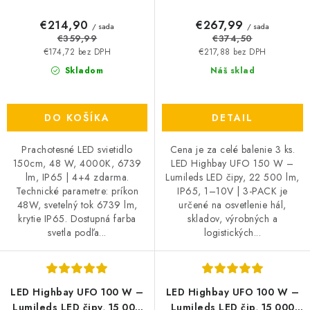
€214,90
€267,99
/ sada
/ sada
€359,99
€374,50
€174,72 bez DPH
€217,88 bez DPH
Skladom
Náš sklad
DO KOŠÍKA
DETAIL
Prachotesné LED svietidlo
Cena je za celé balenie 3 ks.
150cm, 48 W, 4000K, 6739
LED Highbay UFO 150 W –
lm, IP65 | 4+4 zdarma.
Lumileds LED čipy, 22 500 lm,
Technické parametre: príkon
IP65, 1–10V | 3-PACK je
48W, svetelný tok 6739 lm,
určené na osvetlenie hál,
krytie IP65. Dostupná farba
skladov, výrobných a
svetla podľa...
logistických...
LED Highbay UFO 100 W –
LED Highbay UFO 100 W –
Lumileds LED čipy, 15 000
Lumileds LED čip, 15 000