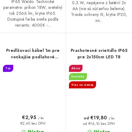
IP65 Waldo. Technické
0,3 W, napájanie z batérií 2x
parametre: príkon 18W, svetelný
AA (nie sú súčasťou balenia).
tok 2566 lm, krytie IP65.
Trieda ochrany III, krytie IP20,
Dostupná farba svetla podľa
so...
variantu: 4000K -...
Predlžovací kábel 1m pre
Prachotesné svietidlo IP65
vonkajšie podlahové
pre 2x150cm LED T8
svietidlá LFL - WLF101
Tip
Akcia
Novinka
Viac za menej
€2,95
€19,80
od
/ ks
/ ks
€2,40 bez DPH
od €16,10 bez DPH
Skladom
Skladom