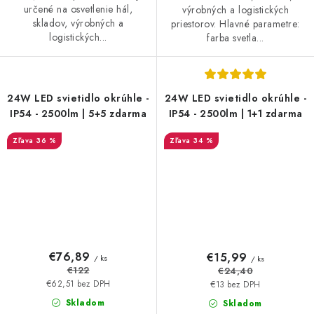
určené na osvetlenie hál,
výrobných a logistických
skladov, výrobných a
priestorov. Hlavné parametre:
logistických...
farba svetla...
24W LED svietidlo okrúhle -
24W LED svietidlo okrúhle -
IP54 - 2500lm | 5+5 zdarma
IP54 - 2500lm | 1+1 zdarma
36 %
34 %
€76,89
€15,99
/ ks
/ ks
€122
€24,40
€62,51 bez DPH
€13 bez DPH
Skladom
Skladom