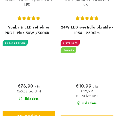
LED...
25...
Vonkajší LED reflektor
24W LED svietidlo okrúhle -
PROFI Plus 50W /5000K /
IP54 - 2500lm
BK 500- LF4024N
5 ročná záruka
15 %
Novinka
€73,90
€10,99
/ ks
/ ks
€12,99
€60,08 bez DPH
€8,93 bez DPH
Skladom
Skladom