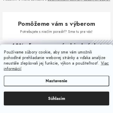
Pomôžeme vám s výberom
Potrebujete s niečím poradiť? Sme tu pre vás!
info
@
megaled.sk
10% zľava
na prvú objednávku
+421 903 102 816
Používame súbory cookie, aby sme vám umožnili
Prihláste sa a
získajte
zľavu aj praktické tipy,
vďaka ktorým
pohodlné prehliadanie webovej stránky a vďaka analýze
budete svietiť lepšie a platiť menej.
0903 102 816
neustále zlepšovali jej funkcie, výkon a použiteľnosť.
Viac
informácií
CHCEM ZĽAVU
Nastavenie
Zásady spracovania osobných údajov
Súhlasím
Z
á