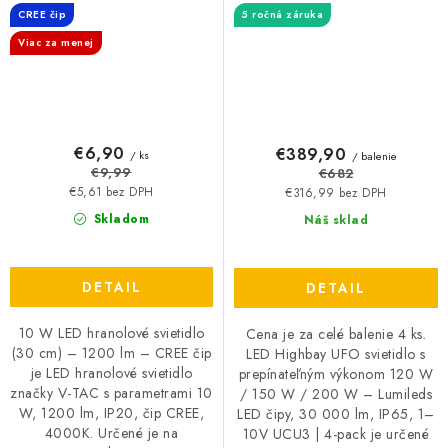
lm, IP65, 1–10V UCU3 | 4-
CREE čip
5 ročná záruka
pack
Viac za menej
€6,90
€389,90
/ ks
/ balenie
€9,99
€682
€5,61 bez DPH
€316,99 bez DPH
Skladom
Náš sklad
DETAIL
DETAIL
10 W LED hranolové svietidlo
Cena je za celé balenie 4 ks.
(30 cm) – 1200 lm – CREE čip
LED Highbay UFO svietidlo s
je LED hranolové svietidlo
prepínateľným výkonom 120 W
značky V-TAC s parametrami 10
/ 150 W / 200 W – Lumileds
W, 1200 lm, IP20, čip CREE,
LED čipy, 30 000 lm, IP65, 1–
4000K. Určené je na
10V UCU3 | 4-pack je určené