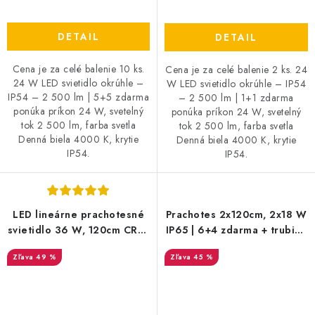
DETAIL
DETAIL
Cena je za celé balenie 10 ks.
Cena je za celé balenie 2 ks. 24
24 W LED svietidlo okrúhle –
W LED svietidlo okrúhle – IP54
IP54 – 2 500 lm | 5+5 zdarma
– 2 500 lm | 1+1 zdarma
ponúka príkon 24 W, svetelný
ponúka príkon 24 W, svetelný
tok 2 500 lm, farba svetla
tok 2 500 lm, farba svetla
Denná biela 4000 K, krytie
Denná biela 4000 K, krytie
IP54.
IP54.
LED lineárne prachotesné
Prachotes 2x120cm, 2x18 W
svietidlo 36 W, 120cm CREE
IP65 | 6+4 zdarma + trubice
chip, IP65, 4820 lm | 6+6
grátis
49 %
45 %
Grátis