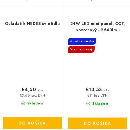
Ovládač k NEDES svietidlu
24W LED mini panel, CCT,
povrchový - 2640lm -
štvorcový
6 ročná záruka
Viac za menej
€4,50
€13,53
/ ks
/ ks
€3,66 bez DPH
€11 bez DPH
Skladom
Skladom
DO KOŠÍKA
DO KOŠÍKA