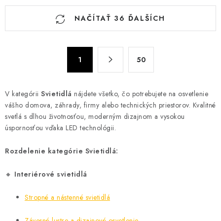
O
NAČÍTAŤ 36 ĎALŠÍCH
v
l
á
S
d
1
50
t
a
r
c
á
V kategórii
Svietidlá
nájdete všetko, čo potrebujete na osvetlenie
n
i
vášho domova, záhrady, firmy alebo technických priestorov. Kvalitné
k
e
svetlá s dlhou životnosťou, moderným dizajnom a vysokou
o
p
úspornosťou vďaka LED technológii.
v
r
a
v
Rozdelenie kategórie Svietidlá:
n
k
i
🔸
Interiérové svietidlá
y
e
v
Stropné a nástenné svietidlá
ý
p
Závesné lustre a dizajnové osvetlenie