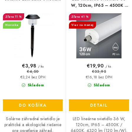
o
p
W, 120cm, IP65 – 4500K /
6400K, 4320 lm (120
d
r
11 %
41 %
lm/W), G – Series
u
o
Novinka
Viac za menej
k
d
t
u
o
k
v
t
o
€3,98
€19,90
/ ks
/ ks
v
€4,50
€33,95
€3,24 bez DPH
€16,18 bez DPH
Skladom
Skladom
DO KOŠÍKA
DETAIL
Solárne záhradné svietidlo je
LED lineárne svietidlo 36 W,
praktické a ekologické riešenie
120cm, IP65 – 4500K /
pre osvetlenie záhrad,
6400K, 4320 lm (120 lm/W),