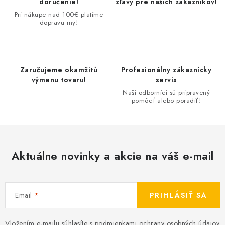
doručenie!
zľavy pre našich zákazníkov!
Pri nákupe nad 100€ platíme
dopravu my!
Zaručujeme okamžitú
Profesionálny zákaznícky
výmenu tovaru!
servis
Naši odborníci sú pripravený
pomôcť alebo poradiť!
Aktuálne novinky a akcie na váš e-mail
Email
PRIHLÁSIŤ SA
Vložením e-mailu súhlasíte s
podmienkami ochrany osobných údajov