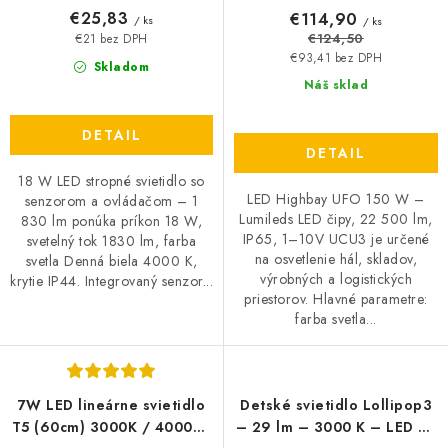
€25,83
€114,90
/ ks
/ ks
€124,50
€21 bez DPH
€93,41 bez DPH
Skladom
Náš sklad
DETAIL
DETAIL
18 W LED stropné svietidlo so
LED Highbay UFO 150 W –
senzorom a ovládačom – 1
Lumileds LED čipy, 22 500 lm,
830 lm ponúka príkon 18 W,
IP65, 1–10V UCU3 je určené
svetelný tok 1830 lm, farba
na osvetlenie hál, skladov,
svetla Denná biela 4000 K,
výrobných a logistických
krytie IP44. Integrovaný senzor...
priestorov. Hlavné parametre:
farba svetla...
7W LED lineárne svietidlo
Detské svietidlo Lollipop3
T5 (60cm) 3000K / 4000K -
– 29 lm – 3000 K – LED 25