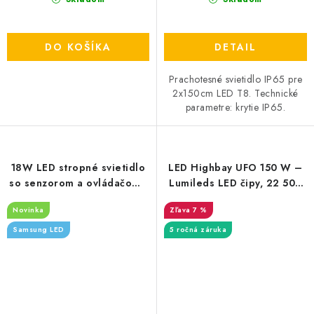
DO KOŠÍKA
DETAIL
Prachotesné svietidlo IP65 pre
2x150cm LED T8. Technické
parametre: krytie IP65.
18W LED stropné svietidlo
LED Highbay UFO 150 W –
so senzorom a ovládačom -
Lumileds LED čipy, 22 500
1830m
lm, IP65, 1–10V UCU3
Novinka
7 %
Samsung LED
5 ročná záruka