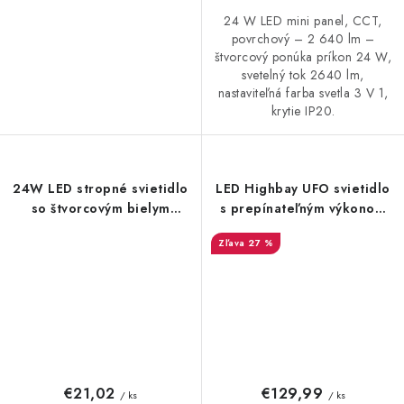
24 W LED mini panel, CCT,
povrchový – 2 640 lm –
štvorcový ponúka príkon 24 W,
svetelný tok 2640 lm,
nastaviteľná farba svetla 3 V 1,
krytie IP20.
24W LED stropné svietidlo
LED Highbay UFO svietidlo
so štvorcovým bielym
s prepínateľným výkonom
rámom - 2500m
120W / 150W / 200W –
27 %
Lumileds LED čipy, 30 000
lm, IP65, 1–10V UCU3
€21,02
€129,99
/ ks
/ ks