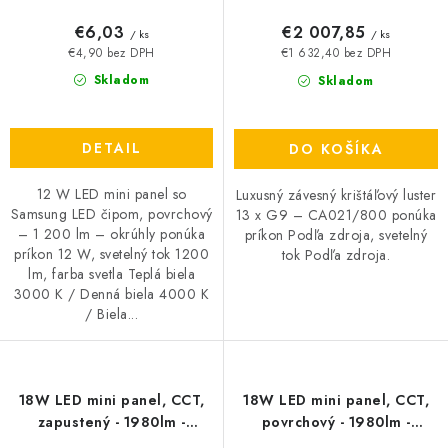
€6,03
€2 007,85
/ ks
/ ks
€4,90 bez DPH
€1 632,40 bez DPH
Skladom
Skladom
DETAIL
DO KOŠÍKA
12 W LED mini panel so
Luxusný závesný krištáľový luster
Samsung LED čipom, povrchový
13 x G9 – CA021/800 ponúka
– 1 200 lm – okrúhly ponúka
príkon Podľa zdroja, svetelný
príkon 12 W, svetelný tok 1200
tok Podľa zdroja.
lm, farba svetla Teplá biela
3000 K / Denná biela 4000 K
/ Biela...
18W LED mini panel, CCT,
18W LED mini panel, CCT,
zapustený - 1980lm -
povrchový - 1980lm -
štvorcový
štvorcový