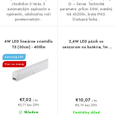
chodníkov či terás. S
G – Series. Technické
automatickým zapínaním a
parametre: príkon 36W, svetelný
vypínaním, odolnosťou voči
tok 4320lm, krytie IP65.
poveternostným...
Dostupná farba...
4W LED lineárne svietidlo
2,4W LED pásik so
T5 (30cm) - 400lm
senzorom na batérie, 1m -
200lm
Samsung LED
Viac za menej
€7,02
€10,07
/ ks
/ ks
€5,71 bez DPH
€8,19 bez DPH
Skladom
Centrálny sklad