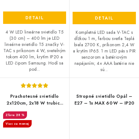
DETAIL
DETAIL
4 W LED lineárne svietidlo T5
Kompletná LED sada V-TAC s
(30 cm) – 400 lm je LED
dĺžkou 1 m, farbou svetla Teplá
lineárne svietidlo T5 značky V-
biela 2700 K, príkonom 2,4 W
TAC s príkonom 4 W, svetelným
a krytím IP65. 1 m LED pás s PIR
tokom 400 lm, krytím IP20 a
senzorom a batériovým
LED čipom Samsung. Hodí sa
napájaním; 4× AAA batérie nie
pod...
sú...
Prachotesné svietidlo
Stropné svietidlo Opál –
2x120cm, 2x18 W trubice
E27 – 1x MAX 60 W – IP20
GRÁTIS IP65
28 %
Viac za menej