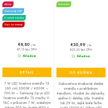
700lm - Samsung čip
W – IP20
Akcia
Novinka
Samsung LED
5 ročná záruka
Viac za menej
€8,80
€30,99
/ ks
/ ks
€7,15 bez DPH
€25,20 bez DPH
Skladom
Skladom
DETAIL
DO KOŠÍKA
7 W LED lineárne svietidlo T5
Dekoratívne strieborné detské
(60 cm) 3000K / 4000K –
svietidlo s priehľadným
700 lm – Samsung čip je LED
tienidlom, vhodné do obývačky,
lineárne svietidlo T5 značky V-
spálne či detskej izby. Svetelný
TAC s príkonom 7 W, svetelným
tok 29 lm, teplá biela farba
tokom 700 lm, krytím IP20 a
svetla (3000 K). Výkon LED