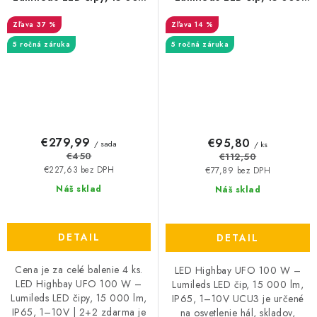
lm, IP65, 1–10V | 2+2
lm, IP65, 1–10V UCU3
37 %
14 %
zdarma
5 ročná záruka
5 ročná záruka
€279,99
€95,80
/ sada
/ ks
€450
€112,50
€227,63 bez DPH
€77,89 bez DPH
Náš sklad
Náš sklad
DETAIL
DETAIL
Cena je za celé balenie 4 ks.
LED Highbay UFO 100 W –
LED Highbay UFO 100 W –
Lumileds LED čip, 15 000 lm,
Lumileds LED čipy, 15 000 lm,
IP65, 1–10V UCU3 je určené
IP65, 1–10V | 2+2 zdarma je
na osvetlenie hál, skladov,