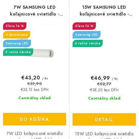
7W SAMSUNG LED
15W SAMSUNG LED
koľajnicové svietidlo -
koľajnicové svietidlo -
700lm - biele
1200lm - biele
16 %
10 %
Odporúčame
Samsung LED
Samsung LED
5 ročná záruka
5 ročná záruka
€43,20
€46,99
/ ks
/ ks
€51,90
€52,77
€35,12 bez DPH
€38,20 bez DPH
Centrálny sklad
Centrálny sklad
DO KOŠÍKA
DETAIL
7W LED koľajnicové svietidlo
15W LED koľajnicové svietidlo