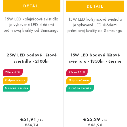
DETAIL
DETAIL
15W LED koľajnicové svietidlo
15W LED koľajnicové svietidlo
je vybavené LED diódami
je vybavené LED diódami
prémiovej kvality od Samsungu.
prémiovej kvality od Samsungu.
25W LED bodové lištové
15W LED bodové lištové
svietidlo - 2100lm
svietidlo - 1350lm - čierne
5 %
13 %
Odporúčame
Odporúčame
5 ročná záruka
5 ročná záruka
€51,91
€55,29
/ ks
/ ks
€54,74
€63,96