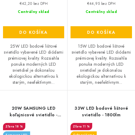
€42,20 bez DPH
€44,95 bez DPH
Centrálny sklad
Centrálny sklad
DO KOŠÍKA
DO KOŠÍKA
25W LED bodové lištové
15W LED bodové lištové
svietidlo vybavené LED diódami
svietidlo vybavené LED diódami
prémiovej kvality. Rozsiahla
prémiovej kvality. Rozsiahla
ponuka moderných LED
ponuka moderných LED
svietidiel je dokonalou
svietidiel je dokonalou
ekologickou alternatívou k
ekologickou alternatívou k
starým, neefektívnym...
starým, neefektívnym...
20W SAMSUNG LED
33W LED bodové lištové
koľajnicové svietidlo -
svietidlo - 1800lm
1600lm - biele
18 %
11 %
Samsung LED
Odporúčame