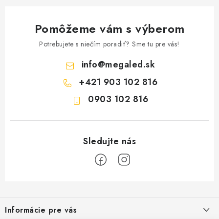
Pomôžeme vám s výberom
Potrebujete s niečím poradiť? Sme tu pre vás!
info
@
megaled.sk
+421 903 102 816
0903 102 816
Z
á
Informácie pre vás
p