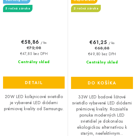
5 ročná záruka
2 ročná záruka
€58,86
€61,25
/ ks
/ ks
€72,08
€68,88
€47,85 bez DPH
€49,80 bez DPH
Centrálny sklad
Centrálny sklad
DETAIL
DO KOŠÍKA
20W LED koľajnicové svietidlo
33W LED bodové lištové
je vybavené LED diódami
svietidlo vybavené LED diódami
prémiovej kvality od Samsungu.
prémiovej kvality. Rozsiahla
ponuka moderných LED
svietidiel je dokonalou
ekologickou alternatívou k
starým, neefektívnym...