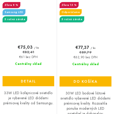
2640lm - biele
8 %
13 %
Samsung LED
Odporúčame
5 ročná záruka
5 ročná záruka
€75,03
€77,37
/ ks
/ ks
€82,41
€89,79
€61 bez DPH
€62,90 bez DPH
Centrálny sklad
Centrálny sklad
DETAIL
DO KOŠÍKA
33W LED koľajnicové svietidlo
30W LED bodové lištové
je vybavené LED diódami
svietidlo vybavené LED diódami
prémiovej kvality od Samsungu.
prémiovej kvality. Rozsiahla
ponuka moderných LED
svietidiel je dokonalou