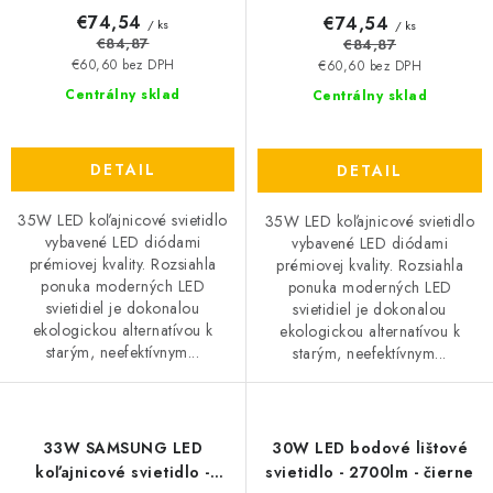
€74,54
€74,54
/ ks
/ ks
€84,87
€84,87
€60,60 bez DPH
€60,60 bez DPH
Centrálny sklad
Centrálny sklad
DETAIL
DETAIL
35W LED koľajnicové svietidlo
35W LED koľajnicové svietidlo
vybavené LED diódami
vybavené LED diódami
prémiovej kvality. Rozsiahla
prémiovej kvality. Rozsiahla
ponuka moderných LED
ponuka moderných LED
svietidiel je dokonalou
svietidiel je dokonalou
ekologickou alternatívou k
ekologickou alternatívou k
starým, neefektívnym...
starým, neefektívnym...
33W SAMSUNG LED
30W LED bodové lištové
koľajnicové svietidlo -
svietidlo - 2700lm - čierne