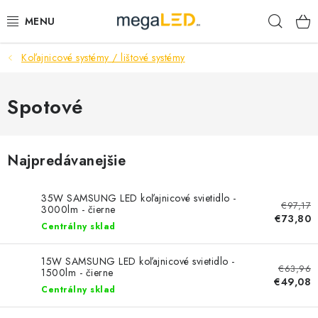
Prejsť
Hľad
na
obsah
Koľajnicové systémy / lištové systémy
PRIEMYSEL
SVIETIDLÁ
Spotové
ŽIAROVKY A TRUBICE
Najpredávanejšie
PRACOVNÉ SVIETIDLÁ
35W SAMSUNG LED koľajnicové svietidlo -
€97,17
ELEKTROMATERIÁL
3000lm - čierne
€73,80
Centrálny sklad
VENTILÁTORY
15W SAMSUNG LED koľajnicové svietidlo -
€63,96
1500lm - čierne
SAMSUNG SVIETIDLÁ
€49,08
Centrálny sklad