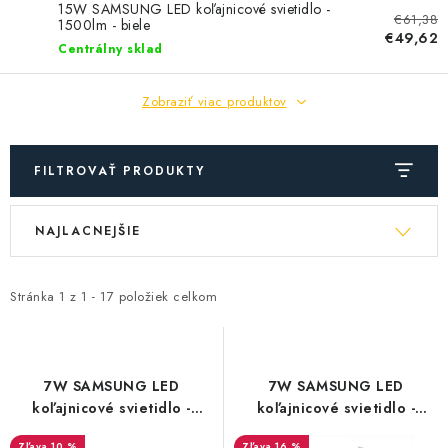
SOLÁRNE SYSTÉMY
15W SAMSUNG LED koľajnicové svietidlo -
€61,38
1500lm - biele
€49,62
Centrálny sklad
SEZÓNNE VÝPREDAJE POĽNOPOTREBY
Zobraziť viac produktov
DOM A ZÁHRADA
OBCHODNÉ PODMIENKY
FILTROVAŤ PRODUKTY
KONTAKTY
V
R
NAJLACNEJŠIE
ý
a
O NÁS - MEGALED & JANTON ZÁKAMENNÉ
p
d
i
e
Stránka
1
z
1
-
17
položiek celkom
Reklamácie a formulár na odstúpenie od zmluvy
s
n
Obchodné podmienky
Podmienky ochrany osobných údajov
p
i
r
e
O nás - MEGALED & JANTON Zákamenné
7W SAMSUNG LED
7W SAMSUNG LED
o
p
koľajnicové svietidlo -
koľajnicové svietidlo -
Zľavy pre profíkov
Hodnotenie obchodu
Moja objednávka
490lm - biele
700lm - biele
d
r
10 %
16 %