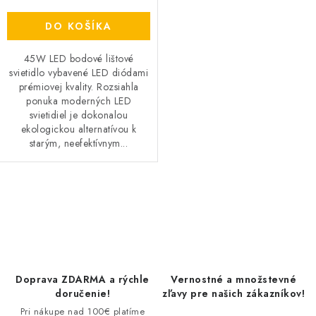
DO KOŠÍKA
45W LED bodové lištové
svietidlo vybavené LED diódami
prémiovej kvality. Rozsiahla
ponuka moderných LED
svietidiel je dokonalou
ekologickou alternatívou k
starým, neefektívnym...
O
v
l
á
d
Doprava ZDARMA a rýchle
Vernostné a množstevné
a
doručenie!
zľavy pre našich zákazníkov!
c
Pri nákupe nad 100€ platíme