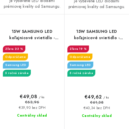
je vybavené LED diódami
je vybavené LED diódami
prémiovej kvality od Samsungu.
prémiovej kvality od Samsungu.
15W SAMSUNG LED
15W SAMSUNG LED
koľajnicové svietidlo -
koľajnicové svietidlo -
1500lm - čierne
1500lm - biele
23 %
19 %
Odporúčame
Odporúčame
Samsung LED
Samsung LED
5 ročná záruka
5 ročná záruka
€49,08
€49,62
/ ks
/ ks
€63,96
€61,38
€39,90 bez DPH
€40,34 bez DPH
Centrálny sklad
Centrálny sklad