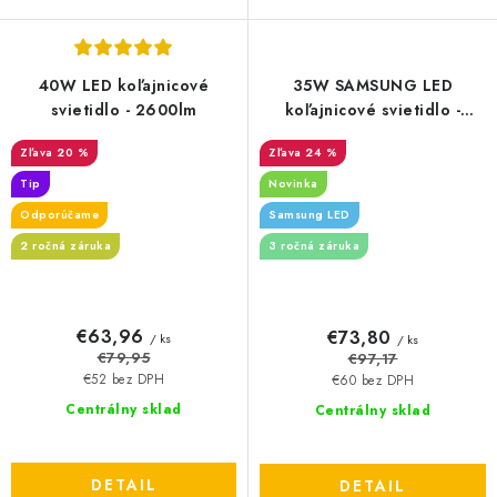
40W LED koľajnicové
35W SAMSUNG LED
svietidlo - 2600lm
koľajnicové svietidlo -
3000lm - čierne
20 %
24 %
Tip
Novinka
Odporúčame
Samsung LED
2 ročná záruka
3 ročná záruka
€63,96
€73,80
/ ks
/ ks
€79,95
€97,17
€52 bez DPH
€60 bez DPH
Centrálny sklad
Centrálny sklad
DETAIL
DETAIL