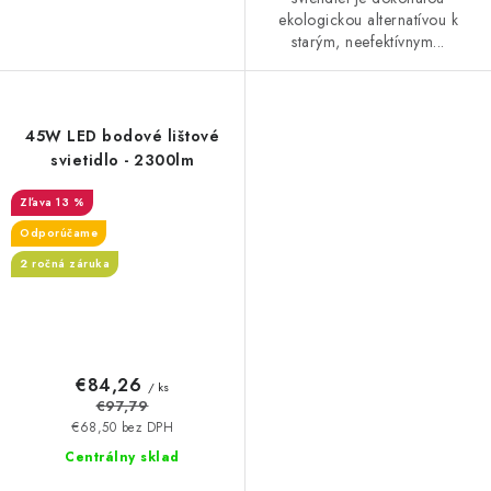
ekologickou alternatívou k
starým, neefektívnym...
45W LED bodové lištové
svietidlo - 2300lm
13 %
Odporúčame
2 ročná záruka
€84,26
/ ks
€97,79
€68,50 bez DPH
Centrálny sklad