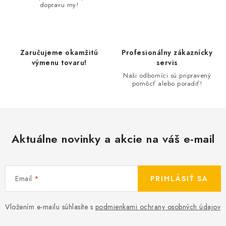
dopravu my!
i
e
p
r
Zaručujeme okamžitú
Profesionálny zákaznícky
v
výmenu tovaru!
servis
k
Naši odborníci sú pripravený
pomôcť alebo poradiť!
y
v
ý
p
Aktuálne novinky a akcie na váš e-mail
i
s
u
Email
PRIHLÁSIŤ SA
Vložením e-mailu súhlasíte s
podmienkami ochrany osobných údajov