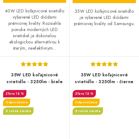
40W LED koľajnicové svietidlo
35W LED koľajnicové svietidlo
vybavené LED diódami
je vybavené LED diódami
prémiovej kvality. Rozsiahla
prémiovej kvality od Samsungu.
ponuka moderných LED
svietidiel je dokonalou
ekologickou alternatívou k
starým, neefektívnym...
35W LED koľajnicové
35W LED koľajnicové
svietidlo - 3250lm - biele
svietidlo - 3250lm - čierne
12 %
12 %
Odporúčame
Odporúčame
2 ročná záruka
2 ročná záruka