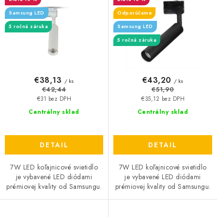
u
o
Samsung LED
Odporúčame
k
d
5 ročná záruka
Samsung LED
t
u
5 ročná záruka
o
k
v
t
o
€38,13
€43,20
/ ks
/ ks
v
€42,44
€51,90
€31 bez DPH
€35,12 bez DPH
Centrálny sklad
Centrálny sklad
DETAIL
DETAIL
7W LED koľajnicové svietidlo
7W LED koľajnicové svietidlo
je vybavené LED diódami
je vybavené LED diódami
prémiovej kvality od Samsungu.
prémiovej kvality od Samsungu.