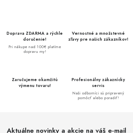
SOLÁRNE SYSTÉMY
SEZÓNNE VÝPREDAJE POĽNOPOTREBY
DOM A ZÁHRADA
Doprava ZDARMA a rýchle
Vernostné a množstevné
doručenie!
zľavy pre našich zákazníkov!
OBCHODNÉ PODMIENKY
Pri nákupe nad 100€ platíme
dopravu my!
KONTAKTY
O NÁS - MEGALED & JANTON ZÁKAMENNÉ
Zaručujeme okamžitú
Profesionálny zákaznícky
výmenu tovaru!
servis
Naši odborníci sú pripravený
Reklamácie a formulár na odstúpenie od zmluvy
pomôcť alebo poradiť!
Obchodné podmienky
Podmienky ochrany osobných údajov
O nás - MEGALED & JANTON Zákamenné
Zľavy pre profíkov
Hodnotenie obchodu
Moja objednávka
Aktuálne novinky a akcie na váš e-mail