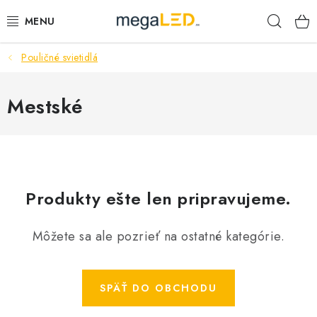
Prejsť
Hľad
na
obsah
Pouličné svietidlá
PRIEMYSEL
SVIETIDLÁ
Mestské
ŽIAROVKY A TRUBICE
PRACOVNÉ SVIETIDLÁ
Produkty ešte len pripravujeme.
ELEKTROMATERIÁL
Môžete sa ale pozrieť na ostatné kategórie.
VENTILÁTORY
SAMSUNG SVIETIDLÁ
SPÄŤ DO OBCHODU