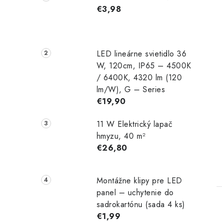
€3,98
LED lineárne svietidlo 36
W, 120cm, IP65 – 4500K
/ 6400K, 4320 lm (120
t
lm/W), G – Series
€19,90
11 W Elektrický lapač
hmyzu, 40 m²
€26,80
Montážne klipy pre LED
panel – uchytenie do
sadrokartónu (sada 4 ks)
€1,99