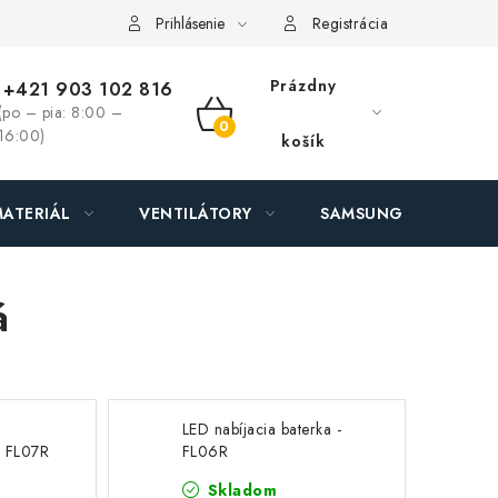
ás - MEGALED & JANTON Zákamenné
Zľavy pre profíkov
Hod
Prihlásenie
Registrácia
Prázdny
+421 903 102 816
(po – pia: 8:00 –
NÁKUPNÝ
16:00)
košík
KOŠÍK
ATERIÁL
VENTILÁTORY
SAMSUNG SVIETIDLÁ
á
LED nabíjacia baterka -
 - FL07R
FL06R
Skladom