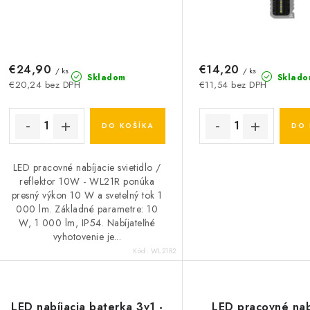
r
o
o
d
d
u
€24,90
€14,20
u
/ ks
/ ks
Skladom
Sklado
€20,24 bez DPH
€11,54 bez DPH
k
k
t
DO KOŠÍKA
DO 
o
o
LED pracovné nabíjacie svietidlo /
v
v
reflektor 10W - WL21R ponúka
presný výkon 10 W a svetelný tok 1
000 lm. Základné parametre: 10
W, 1 000 lm, IP54. Nabíjateľné
vyhotovenie je...
Kód:
WL21R2
LED nabíjacia baterka 3v1 -
LED pracovné nab