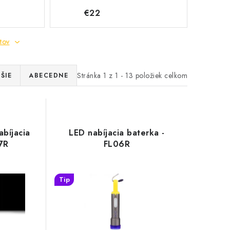
€22
tov
Stránka
1
z
1
-
13
položiek celkom
ŠIE
ABECEDNE
abíjacia
LED nabíjacia baterka -
7R
FL06R
Tip