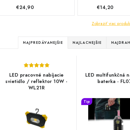
€24,90
€14,20
Zobraziť viac produk
R
NAJPREDÁVANEJŠIE
NAJLACNEJŠIE
NAJDRAH
a
V
d
ý
e
LED pracovné nabíjacie
LED multifunkčná n
p
svietidlo / reflektor 10W -
baterka - FL0
n
WL21R
i
s
Tip
e
p
p
r