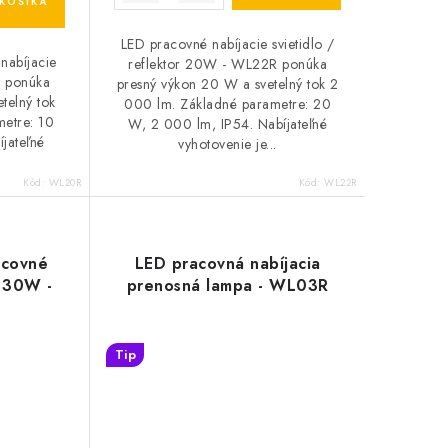
KOŠÍKA
LED pracovné nabíjacie svietidlo /
nabíjacie
reflektor 20W - WL22R ponúka
R ponúka
presný výkon 20 W a svetelný tok 2
telný tok
000 lm. Základné parametre: 20
metre: 10
W, 2 000 lm, IP54. Nabíjateľné
jateľné
vyhotovenie je...
.
Kód:
WL20R
Kód:
WL22R
acovné
LED pracovná nabíjacia
o 30W -
prenosná lampa - WL03R
Tip