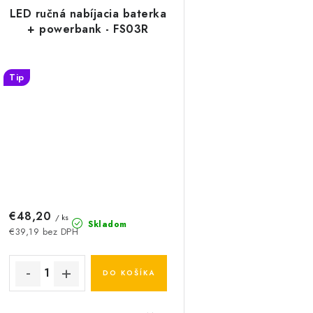
LED ručná nabíjacia baterka
+ powerbank - FS03R
Tip
€48,20
/ ks
Skladom
€39,19 bez DPH
DO KOŠÍKA