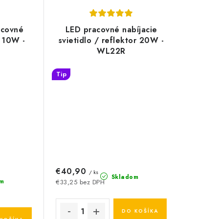
acovné
LED pracovné nabíjacie
o 10W -
svietidlo / reflektor 20W -
WL22R
Tip
€40,90
/ ks
Skladom
m
€33,25 bez DPH
DO KOŠÍKA