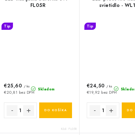
FL05R
svietidlo - WL
Tip
Tip
€25,60
€24,50
/ ks
/ ks
Skladom
Sklado
€20,81 bez DPH
€19,92 bez DPH
DO KOŠÍKA
DO 
Kód:
FL05R