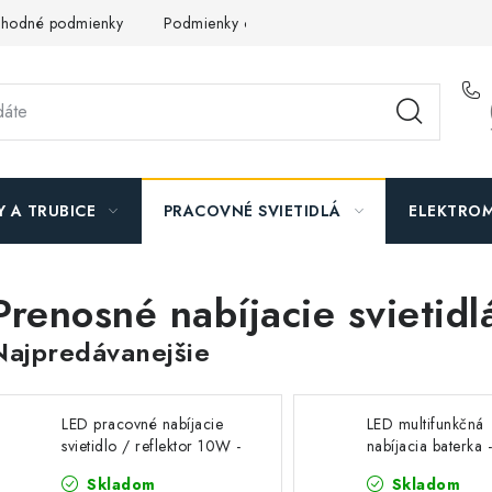
hodné podmienky
Podmienky ochrany osobných údajov
O n
Y A TRUBICE
PRACOVNÉ SVIETIDLÁ
ELEKTROM
Prenosné nabíjacie svietidl
Najpredávanejšie
LED pracovné nabíjacie
LED multifunkčná
svietidlo / reflektor 10W -
nabíjacia baterka
WL21R
Skladom
Skladom