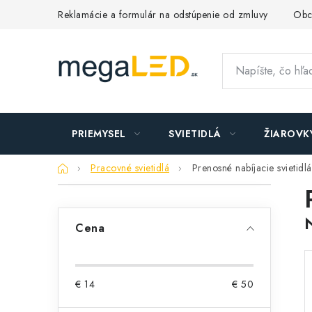
Prejsť
Reklamácie a formulár na odstúpenie od zmluvy
Obc
na
obsah
PRIEMYSEL
SVIETIDLÁ
ŽIAROVK
Domov
Pracovné svietidlá
Prenosné nabíjacie svietidlá
B
o
Cena
č
n
€
14
€
50
ý