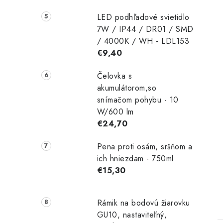
LED podhľadové svietidlo
7W / IP44 / DR01 / SMD
/ 4000K / WH - LDL153
€9,40
Čelovka s
akumulátorom,so
snímačom pohybu - 10
W/600 lm
€24,70
Pena proti osám, sršňom a
ich hniezdam - 750ml
€15,30
Rámik na bodovú žiarovku
GU10, nastaviteľný,