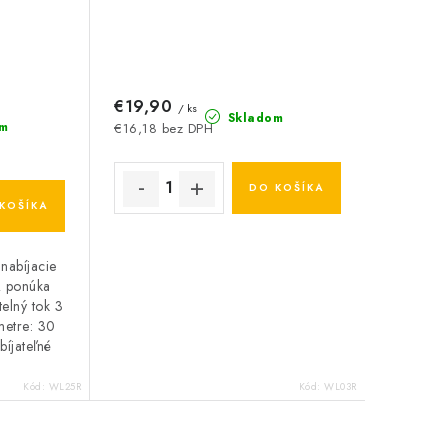
€19,90
/ ks
Skladom
m
€16,18 bez DPH
DO KOŠÍKA
KOŠÍKA
nabíjacie
R ponúka
elný tok 3
metre: 30
íjateľné
.
Kód:
WL25R
Kód:
WL03R