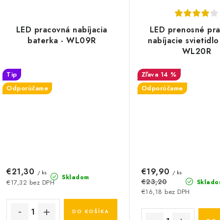
LED pracovná nabíjacia
LED prenosné pr
baterka - WL09R
nabíjacie svietidl
WL20R
Tip
14 %
Odporúčame
Odporúčame
€21,30
€19,90
/ ks
/ ks
Skladom
€23,20
Sklado
€17,32 bez DPH
€16,18 bez DPH
DO KOŠÍKA