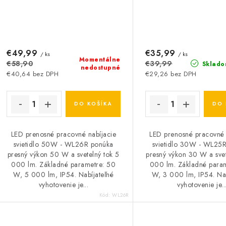
€49,99
€35,99
/ ks
/ ks
Momentálne
€58,90
€39,99
Sklado
nedostupné
€40,64 bez DPH
€29,26 bez DPH
DO KOŠÍKA
DO 
LED prenosné pracovné nabíjacie
LED prenosné pracovné 
svietidlo 50W - WL26R ponúka
svietidlo 30W - WL25
presný výkon 50 W a svetelný tok 5
presný výkon 30 W a svet
000 lm. Základné parametre: 50
000 lm. Základné para
W, 5 000 lm, IP54. Nabíjateľné
W, 3 000 lm, IP54. Nab
vyhotovenie je...
vyhotovenie je..
Kód:
WL26R