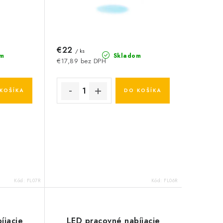
€22
/ ks
m
Skladom
€17,89 bez DPH
KOŠÍKA
DO KOŠÍKA
Kód:
FL07R
Kód:
FL06R
íjacie
LED pracovné nabíjacie