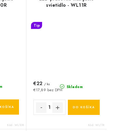
10R
svietidlo - WL11R
Tip
€22
/ ks
m
Skladom
€17,89 bez DPH
KOŠÍKA
DO KOŠÍKA
Kód:
WL10R
Kód:
WL11R