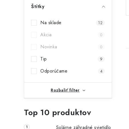
p
Štítky
a
Na sklade
12
n
Akcia
0
e
Novinka
l
0
Tip
9
Odporúčame
4
i
Rozbaliť filter
Top 10 produktov
Solárne záhradné svietidlo