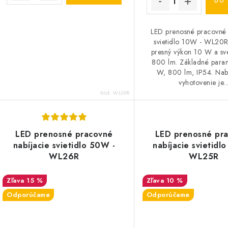
DO 
LED prenosné pracovné 
svietidlo 10W - WL20
presný výkon 10 W a sve
800 lm. Základné para
W, 800 lm, IP54. Nabí
vyhotovenie je..
Kód:
WL09R
LED prenosné pracovné
LED prenosné pr
nabíjacie svietidlo 50W -
nabíjacie svietidl
WL26R
WL25R
15 %
10 %
Odporúčame
Odporúčame