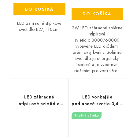
DO KOŠÍKA
DO KOŠÍKA
LED záhradné stĺpikové
2W LED záhradné solárne
svietidlo E27, 110cm.
stĺpikové
svietidlo 3000/6000K
vybavené LED diódami
prémiovej kvality. Solárne
svietidlo je energeticky
úsporné a je výborným
riešením pre vonkajšie...
LED záhradné
LED vonkajšie
stĺpikové svietidlo
podlahové svetlo 0,4W
GU10, okrúhle, 50cm -
/ IP67 FL101 / 4000K -
3 ročná záruka
čierne
LFL120