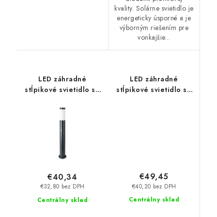
kvality. Solárne svietidlo je
energeticky úsporné a je
výborným riešením pre
vonkajšie...
LED záhradné
LED záhradné
stĺpikové svietidlo so
stĺpikové svietidlo so
senzorom E27, 80cm -
senzorom E27, 110cm -
šedé
šedé
€49,45
€40,34
€40,20 bez DPH
€32,80 bez DPH
Centrálny sklad
Centrálny sklad