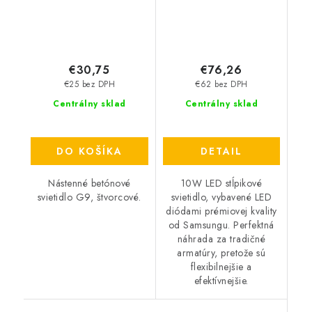
€30,75
€76,26
€25 bez DPH
€62 bez DPH
Centrálny sklad
Centrálny sklad
DO KOŠÍKA
DETAIL
Nástenné betónové
10W LED stĺpikové
svietidlo G9, štvorcové.
svietidlo, vybavené LED
diódami prémiovej kvality
od Samsungu. Perfektná
náhrada za tradičné
armatúry, pretože sú
flexibilnejšie a
efektívnejšie.