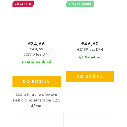
14 %
3 ročná záruka
šedé
€34,56
€46,60
€40,59
€37,89 bez DPH
€28,10 bez DPH
Skladom
Centrálny sklad
DO KOŠÍKA
DO KOŠÍKA
LED záhradné stĺpikové
svietidlo so senzorom E27,
45cm.