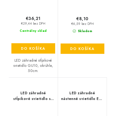
€36,21
€8,10
€29,44 bez DPH
€6,59 bez DPH
Centrálny sklad
Skladom
DO KOŠÍKA
DO KOŠÍKA
LED záhradné stĺpikové
svietidlo GU10, okrúhle,
50cm.
LED záhradné
LED záhradné
stĺpikové svietidlo so
nástenné svietidlo E27
senzorom E27, 80cm -
- šedé
čierne