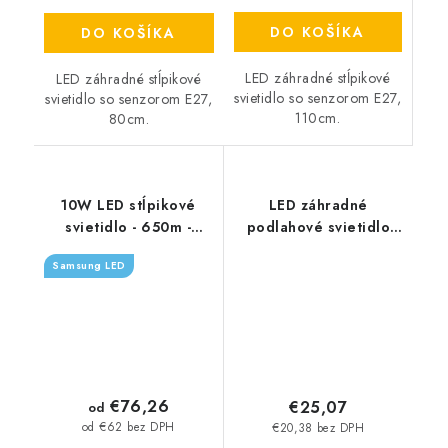
DO KOŠÍKA
DO KOŠÍKA
LED záhradné stĺpikové
LED záhradné stĺpikové
svietidlo so senzorom E27,
svietidlo so senzorom E27,
110cm.
80cm.
10W LED stĺpikové
LED záhradné
svietidlo - 650m -
podlahové svietidlo
čierne
GU10, štvorcové -
Samsung LED
strieborné
€76,26
€25,07
od
od €62 bez DPH
€20,38 bez DPH