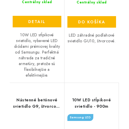
Centrálny sklad
Centrálny sklad
DETAIL
DO KOŠÍKA
10W LED stĺpikové
LED záhradné podlahové
svietidlo, vybavené LED
svietidlo GU10, štvorcové.
diódami prémiovej kvality
od Samsungu. Perfektná
náhrada za tradičné
armatúry, pretože sú
flexibilnejšie a
efektívnejšie.
Nástenné betónové
10W LED stĺpikové
svietidlo G9, štvorcové
svietidlo - 900m
- sv. šedá
Samsung LED