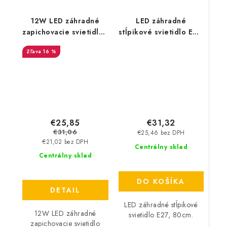
12W LED záhradné
LED záhradné
zapichovacie svietidlo -
stĺpikové svietidlo E27,
875lm
80cm - čierne
16 %
€25,85
€31,32
€31,06
€25,46 bez DPH
€21,02 bez DPH
Centrálny sklad
Centrálny sklad
DO KOŠÍKA
DETAIL
LED záhradné stĺpikové
12W LED záhradné
svietidlo E27, 80cm.
zapichovacie svietidlo