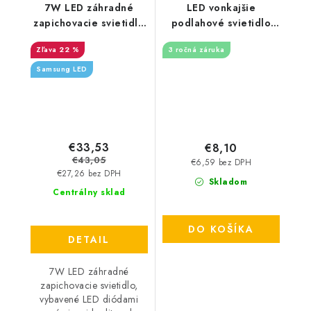
7W LED záhradné
LED vonkajšie
zapichovacie svietidlo
podlahové svietidlo
- 420lm - čierne
0,6W / IP67 FL102 /
22 %
3 ročná záruka
2800K - LFL111
Samsung LED
€33,53
€8,10
€43,05
€6,59 bez DPH
€27,26 bez DPH
Skladom
Centrálny sklad
DO KOŠÍKA
DETAIL
7W LED záhradné
zapichovacie svietidlo,
vybavené LED diódami