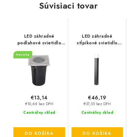
Súvisiaci tovar
LED záhradné
LED záhradné
podlahové svietidlo
stĺpikové svietidlo
GU10 - čierne
GU10, štvorcové, 80cm
Novinka
- čierne
€13,14
€46,19
€10,68 bez DPH
€37,55 bez DPH
Centrálny sklad
Centrálny sklad
DO KOŠÍKA
DO KOŠÍKA