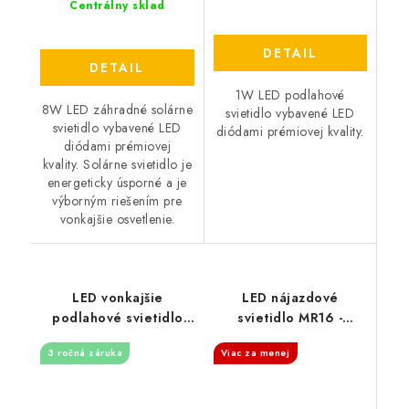
Centrálny sklad
DETAIL
DETAIL
1W LED podlahové
8W LED záhradné solárne
svietidlo vybavené LED
svietidlo vybavené LED
diódami prémiovej kvality.
diódami prémiovej
kvality. Solárne svietidlo je
energeticky úsporné a je
výborným riešením pre
vonkajšie osvetlenie.
LED vonkajšie
LED nájazdové
podlahové svietidlo
svietidlo MR16 -
4W / IP67 GL511 /
strieborné - 1 okienko
3 ročná záruka
Viac za menej
2800K - LGL514S