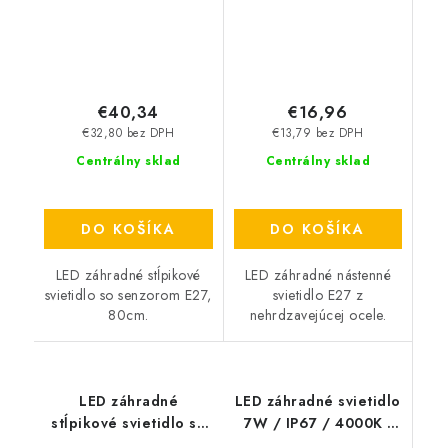
€40,34
€16,96
€32,80 bez DPH
€13,79 bez DPH
Centrálny sklad
Centrálny sklad
DO KOŠÍKA
DO KOŠÍKA
LED záhradné stĺpikové
LED záhradné nástenné
svietidlo so senzorom E27,
svietidlo E27 z
80cm.
nehrdzavejúcej ocele.
LED záhradné
LED záhradné svietidlo
stĺpikové svietidlo so
7W / IP67 / 4000K -
senzorom E27, 45cm -
LGL423