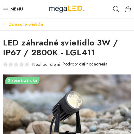
Prejsť
Hľad
na
obsah
Záhradné svietidlá
PRIEMYSEL
LED záhradné svietidlo 3W /
SVIETIDLÁ
IP67 / 2800K - LGL411
ŽIAROVKY A TRUBICE
Podrobnosti hodnotenia
Neohodnotené
PRACOVNÉ SVIETIDLÁ
3 ročná záruka
ELEKTROMATERIÁL
VENTILÁTORY
SAMSUNG SVIETIDLÁ