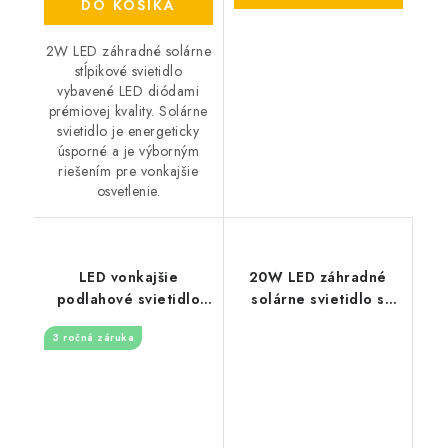
DO KOŠÍKA
2W LED záhradné solárne
stĺpikové svietidlo
vybavené LED diódami
prémiovej kvality. Solárne
svietidlo je energeticky
úsporné a je výborným
riešením pre vonkajšie
osvetlenie.
LED vonkajšie
20W LED záhradné
podlahové svietidlo
solárne svietidlo s
4W / IP67 GL511 /
pohybovým senzorom -
3 ročná záruka
4000K - LGL524S
2000lm