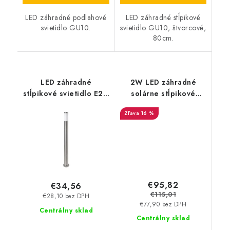
LED záhradné podlahové
LED záhradné stĺpikové
svietidlo GU10.
svietidlo GU10, štvorcové,
80cm.
LED záhradné
2W LED záhradné
stĺpikové svietidlo E27,
solárne stĺpikové
110cm - saténový nikel
svietidlo, 3000/6000K
16 %
- 110lm - čierne
€95,82
€34,56
€115,01
€28,10 bez DPH
€77,90 bez DPH
Centrálny sklad
Centrálny sklad