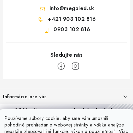
info
@
megaled.sk
+421 903 102 816
0903 102 816
Z
á
Informácie pre vás
p
ä
Reklamácie a formulár na odstúpenie od zmluvy
10% zľava
na prvú objednávku
Prijímame online platby
t
Používame súbory cookie, aby sme vám umožnili
Obchodné podmienky
Prihláste sa a
získajte
zľavu aj praktické tipy,
vďaka ktorým
i
pohodlné prehliadanie webovej stránky a vďaka analýze
budete svietiť lepšie a platiť menej.
Blog
e
Podmienky ochrany osobných údajov
neustále zlepšovali jej funkcie, výkon a použiteľnosť.
Viac