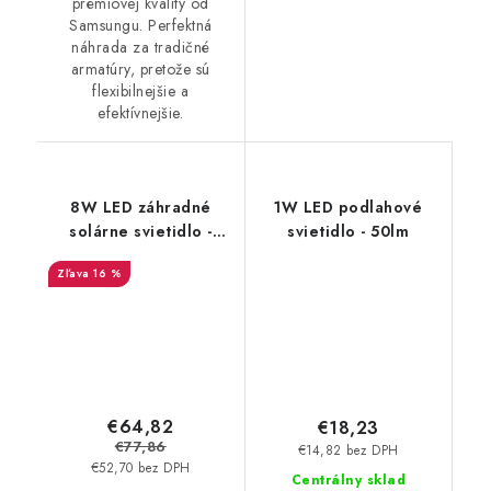
prémiovej kvality od
Samsungu. Perfektná
náhrada za tradičné
armatúry, pretože sú
flexibilnejšie a
efektívnejšie.
8W LED záhradné
1W LED podlahové
solárne svietidlo -
svietidlo - 50lm
500lm - čierne
16 %
€64,82
€18,23
€77,86
€14,82 bez DPH
€52,70 bez DPH
Centrálny sklad