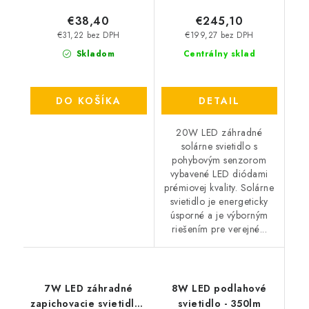
€38,40
€245,10
€31,22 bez DPH
€199,27 bez DPH
Skladom
Centrálny sklad
DO KOŠÍKA
DETAIL
20W LED záhradné
solárne svietidlo s
pohybovým senzorom
vybavené LED diódami
prémiovej kvality. Solárne
svietidlo je energeticky
úsporné a je výborným
riešením pre verejné...
7W LED záhradné
8W LED podlahové
zapichovacie svietidlo -
svietidlo - 350lm