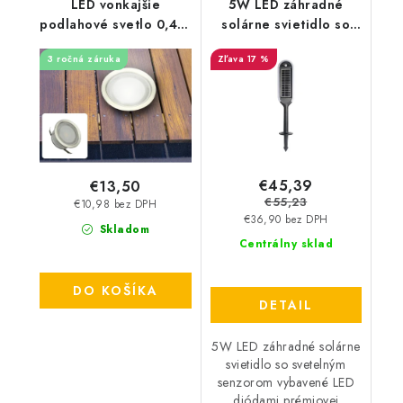
LED vonkajšie
5W LED záhradné
podlahové svetlo 0,4W
solárne svietidlo so
/ IP67 FL104 / 4000K -
svetelným senzorom -
3 ročná záruka
17 %
LFL123
400lm - čierne
€45,39
€13,50
€55,23
€10,98 bez DPH
€36,90 bez DPH
Skladom
Centrálny sklad
DO KOŠÍKA
DETAIL
5W LED záhradné solárne
svietidlo so svetelným
senzorom vybavené LED
diódami prémiovej