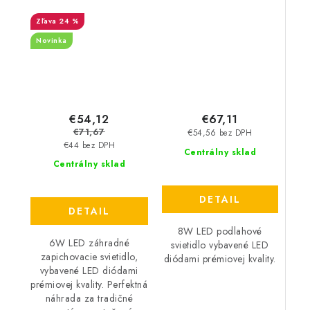
520lm - biele
24 %
Novinka
€54,12
€67,11
€71,67
€54,56 bez DPH
€44 bez DPH
Centrálny sklad
Centrálny sklad
DETAIL
DETAIL
8W LED podlahové
6W LED záhradné
svietidlo vybavené LED
zapichovacie svietidlo,
diódami prémiovej kvality.
vybavené LED diódami
prémiovej kvality. Perfektná
náhrada za tradičné