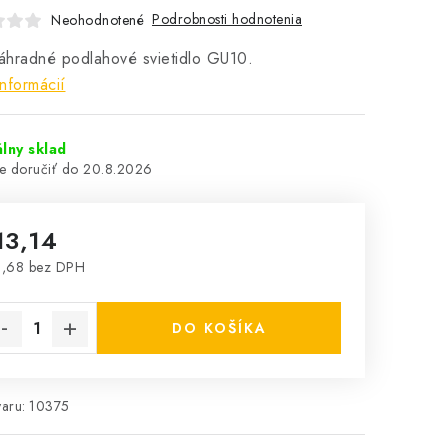
Podrobnosti hodnotenia
Neohodnotené
áhradné podlahové svietidlo GU10.
informácií
lny sklad
20.8.2026
13,14
0,68 bez DPH
notková cena:
DO KOŠÍKA
aru:
10375