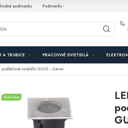
hodné podmienky
Podmienky ochrany osobných údajov
O n
Y A TRUBICE
PRACOVNÉ SVIETIDLÁ
ELEKTROM
 podlahové svietidlo GU10 - čierne
LE
Novinka
po
GU