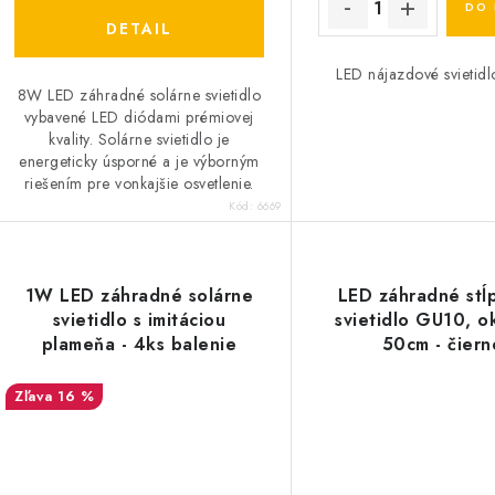
DO 
DETAIL
LED nájazdové svietid
8W LED záhradné solárne svietidlo
vybavené LED diódami prémiovej
kvality. Solárne svietidlo je
energeticky úsporné a je výborným
riešením pre vonkajšie osvetlenie.
Kód:
6669
1W LED záhradné solárne
LED záhradné stĺ
svietidlo s imitáciou
svietidlo GU10, o
plameňa - 4ks balenie
50cm - čiern
16 %