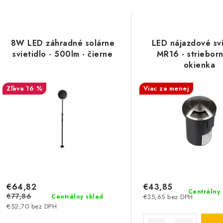
8W LED záhradné solárne
LED nájazdové svi
svietidlo - 500lm - čierne
MR16 - strieborn
okienka
16 %
Viac za menej
€64,82
€43,85
Centrálny 
€77,86
Centrálny sklad
€35,65 bez DPH
€52,70 bez DPH