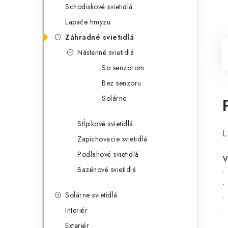
Schodiskové svietidlá
Lapače hmyzu
Záhradné svietidlá
Nástenné svietidlá
So senzorom
Bez senzoru
Solárne
Stĺpikové svietidlá
L
Zapichovacie svietidlá
Podlahové svietidlá
V
Bazénové svietidlá
•
•
Solárne svietidlá
•
Interiér
•
Exteriér