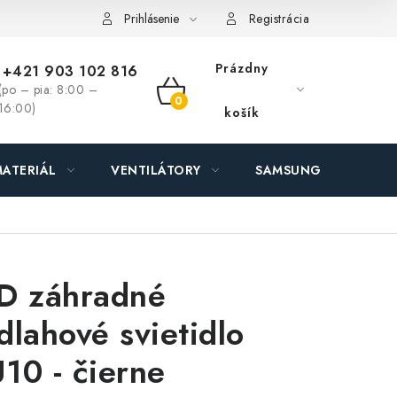
ás - MEGALED & JANTON Zákamenné
Zľavy pre profíkov
Hod
Prihlásenie
Registrácia
Prázdny
+421 903 102 816
(po – pia: 8:00 –
NÁKUPNÝ
16:00)
košík
KOŠÍK
ATERIÁL
VENTILÁTORY
SAMSUNG SVIETIDLÁ
D záhradné
dlahové svietidlo
10 - čierne