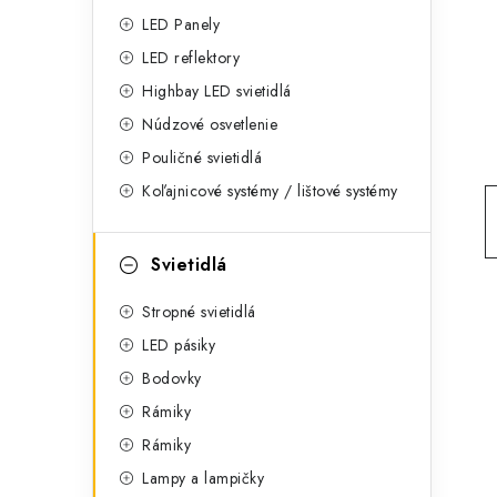
g
ý
LED Panely
ó
LED reflektory
p
r
Highbay LED svietidlá
a
i
Núdzové osvetlenie
e
n
Pouličné svietidlá
Koľajnicové systémy / lištové systémy
e
l
Svietidlá
Stropné svietidlá
LED pásiky
Bodovky
Rámiky
Rámiky
Lampy a lampičky