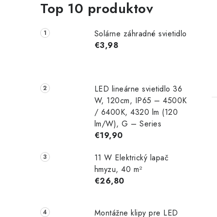
Top 10 produktov
Solárne záhradné svietidlo
€3,98
LED lineárne svietidlo 36
W, 120cm, IP65 – 4500K
/ 6400K, 4320 lm (120
lm/W), G – Series
€19,90
11 W Elektrický lapač
hmyzu, 40 m²
€26,80
Montážne klipy pre LED