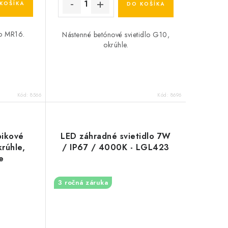
KOŠÍKA
DO KOŠÍKA
lo MR16.
Nástenné betónové svietidlo G10,
okrúhle.
Kód:
8566
Kód:
8696
pikové
LED záhradné svietidlo 7W
krúhle,
/ IP67 / 4000K - LGL423
e
3 ročná záruka