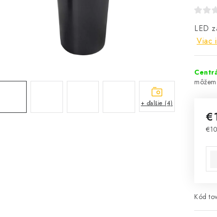
LED z
Viac 
Centrá
+ ďalšie (4)
€
€1
Jed
Kód tov