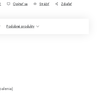
č
Opýtať sa
Strážiť
Zdieľať
Podobné produkty
balenia)