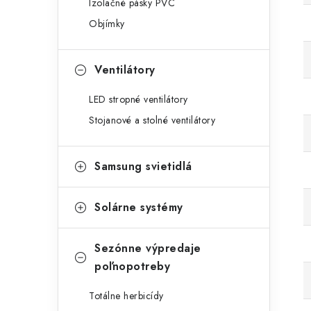
Izolačné pásky PVC
Objímky
Ventilátory
LED stropné ventilátory
Stojanové a stolné ventilátory
Samsung svietidlá
Solárne systémy
Sezónne výpredaje
poľnopotreby
Totálne herbicídy