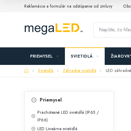
Prejsť
Reklamácie a formulár na odstúpenie od zmluvy
Obc
na
obsah
PRIEMYSEL
SVIETIDLÁ
ŽIAROVK
Domov
Svietidlá
Záhradné svietidlá
LED záhradné
B
K
Preskočiť
Priemysel
kategórie
a
o
t
Prachotesné LED svietidlá (IP65 /
č
IP66)
e
n
LED Lineárne svietidlá