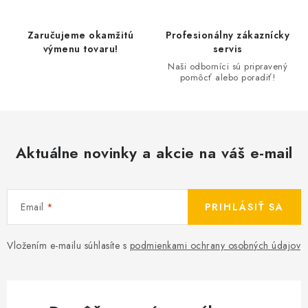
v
ý
Zaručujeme okamžitú
Profesionálny zákaznícky
p
výmenu tovaru!
servis
i
Naši odborníci sú pripravený
pomôcť alebo poradiť!
s
u
Aktuálne novinky a akcie na váš e-mail
Email
PRIHLÁSIŤ SA
Vložením e-mailu súhlasíte s
podmienkami ochrany osobných údajov