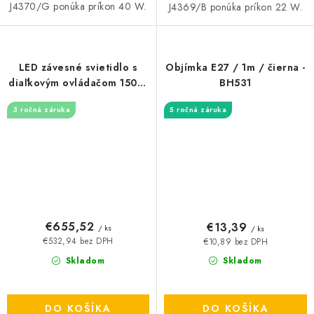
J4370/G ponúka príkon 40 W.
J4369/B ponúka príkon 22 W.
LED závesné svietidlo s
Objímka E27 / 1m / čierna -
diaľkovým ovládačom 150W
BH531
- J4367/B
3 ročná záruka
5 ročná záruka
€655,52
€13,39
/ ks
/ ks
€532,94 bez DPH
€10,89 bez DPH
Skladom
Skladom
DO KOŠÍKA
DO KOŠÍKA