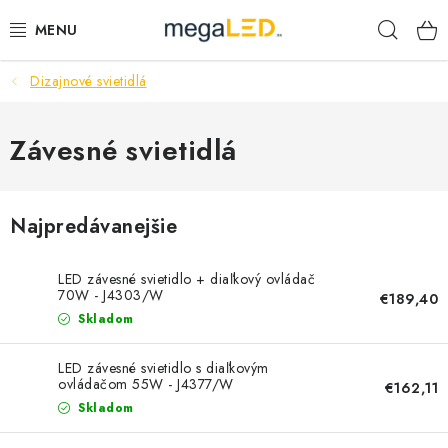
Prejsť
Hľad
na
obsah
Dizajnové svietidlá
PRIEMYSEL
SVIETIDLÁ
Závesné svietidlá
ŽIAROVKY A TRUBICE
Najpredávanejšie
PRACOVNÉ SVIETIDLÁ
LED závesné svietidlo + diaľkový ovládač
ELEKTROMATERIÁL
70W - J4303/W
€189,40
Skladom
VENTILÁTORY
LED závesné svietidlo s diaľkovým
ovládačom 55W - J4377/W
€162,11
SAMSUNG SVIETIDLÁ
Skladom