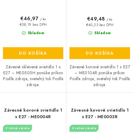
€46,97
€49,48
/ ks
/ ks
€38,19 bez DPH
€40,23 bez DPH
Skladom
Skladom
DO KOŠÍKA
DO KOŠÍKA
Závesné sklenené svietidlo 1 x
Závesné kovové svietidlo 1 x E27
E27 – ME0505H ponúka príkon
– ME0104R ponúka príkon
Podľa zdroja, svetelný tok Podľa
Podľa zdroja, svetelný tok Podľa
zdroja.
zdroja.
Závesné kovové svietidlo 1
Závesné kovové svietidlo 1
x E27 - ME0004R
x E27 - ME0003R
3 ročná záruka
3 ročná záruka