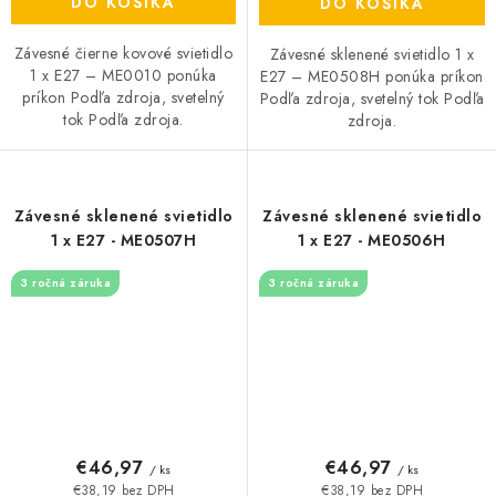
DO KOŠÍKA
DO KOŠÍKA
Závesné čierne kovové svietidlo
Závesné sklenené svietidlo 1 x
1 x E27 – ME0010 ponúka
E27 – ME0508H ponúka príkon
príkon Podľa zdroja, svetelný
Podľa zdroja, svetelný tok Podľa
tok Podľa zdroja.
zdroja.
Závesné sklenené svietidlo
Závesné sklenené svietidlo
1 x E27 - ME0507H
1 x E27 - ME0506H
3 ročná záruka
3 ročná záruka
€46,97
€46,97
/ ks
/ ks
€38,19 bez DPH
€38,19 bez DPH