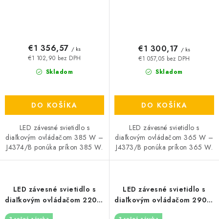
€1 356,57
€1 300,17
/ ks
/ ks
€1 102,90 bez DPH
€1 057,05 bez DPH
Skladom
Skladom
DO KOŠÍKA
DO KOŠÍKA
LED závesné svietidlo s
LED závesné svietidlo s
diaľkovým ovládačom 385 W –
diaľkovým ovládačom 365 W –
J4374/B ponúka príkon 385 W.
J4373/B ponúka príkon 365 W.
LED závesné svietidlo s
LED závesné svietidlo s
diaľkovým ovládačom 220W
diaľkovým ovládačom 290W
- J4372/G
- J4371/BCH
3 ročná záruka
3 ročná záruka