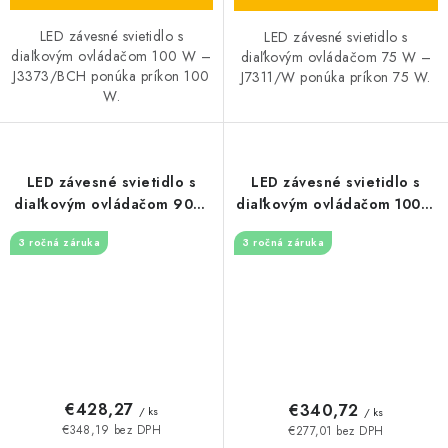
LED závesné svietidlo s
LED závesné svietidlo s
diaľkovým ovládačom 100 W –
diaľkovým ovládačom 75 W –
J3373/BCH ponúka príkon 100
J7311/W ponúka príkon 75 W.
W.
LED závesné svietidlo s
LED závesné svietidlo s
diaľkovým ovládačom 90W
diaľkovým ovládačom 100W
- J7310/W
- J7309/W
3 ročná záruka
3 ročná záruka
€428,27
€340,72
/ ks
/ ks
€348,19 bez DPH
€277,01 bez DPH