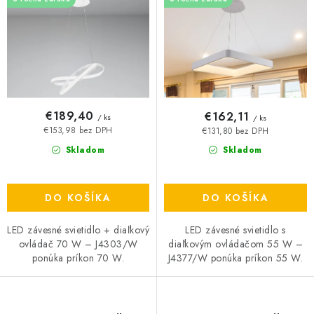
u
o
k
d
t
u
o
k
v
t
o
€189,40
€162,11
/ ks
/ ks
v
€153,98 bez DPH
€131,80 bez DPH
Skladom
Skladom
DO KOŠÍKA
DO KOŠÍKA
LED závesné svietidlo + diaľkový
LED závesné svietidlo s
ovládač 70 W – J4303/W
diaľkovým ovládačom 55 W –
ponúka príkon 70 W.
J4377/W ponúka príkon 55 W.