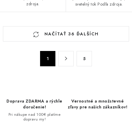
zdroja.
svetelný tok Podľa zdroja.
O
NAČÍTAŤ 36 ĎALŠÍCH
v
l
á
S
d
1
5
t
a
r
c
á
n
i
k
e
o
p
Doprava ZDARMA a rýchle
Vernostné a množstevné
v
r
doručenie!
zľavy pre našich zákazníkov!
a
v
Pri nákupe nad 100€ platíme
n
dopravu my!
k
i
y
e