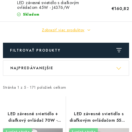
SOLÁRNE SYSTÉMY
LED závesné svietidlo s diaľkovým
ovládačom 45W - J4376/W
€160,82
Skladom
SEZÓNNE VÝPREDAJE POĽNOPOTREBY
Zobraziť viac produktov
DOM A ZÁHRADA
OBCHODNÉ PODMIENKY
FILTROVAŤ PRODUKTY
KONTAKTY
V
R
NAJPREDÁVANEJŠIE
ý
a
O NÁS - MEGALED & JANTON ZÁKAMENNÉ
p
d
i
e
Stránka
1
z
5
-
171
položiek celkom
Reklamácie a formulár na odstúpenie od zmluvy
s
n
Obchodné podmienky
Podmienky ochrany osobných údajov
p
i
r
e
O nás - MEGALED & JANTON Zákamenné
LED závesné svietidlo +
LED závesné svietidlo s
o
p
diaľkový ovládač 70W -
diaľkovým ovládačom 55W -
Zľavy pre profíkov
Hodnotenie obchodu
Moja objednávka
J4303/W
J4377/W
d
r
3 ročná záruka
3 ročná záruka