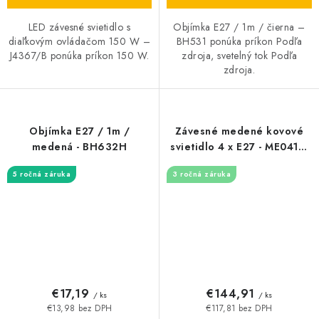
LED závesné svietidlo s
Objímka E27 / 1m / čierna –
diaľkovým ovládačom 150 W –
BH531 ponúka príkon Podľa
J4367/B ponúka príkon 150 W.
zdroja, svetelný tok Podľa
zdroja.
Objímka E27 / 1m /
Závesné medené kovové
medená - BH632H
svietidlo 4 x E27 - ME0413-
4/B
5 ročná záruka
3 ročná záruka
€17,19
€144,91
/ ks
/ ks
€13,98 bez DPH
€117,81 bez DPH