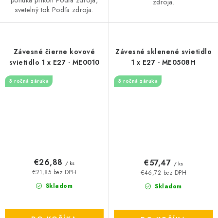
ponúka príkon Podľa zdroja,
zdroja.
svetelný tok Podľa zdroja.
Závesné čierne kovové
Závesné sklenené svietidlo
svietidlo 1 x E27 - ME0010
1 x E27 - ME0508H
3 ročná záruka
3 ročná záruka
€26,88
€57,47
/ ks
/ ks
€21,85 bez DPH
€46,72 bez DPH
Skladom
Skladom