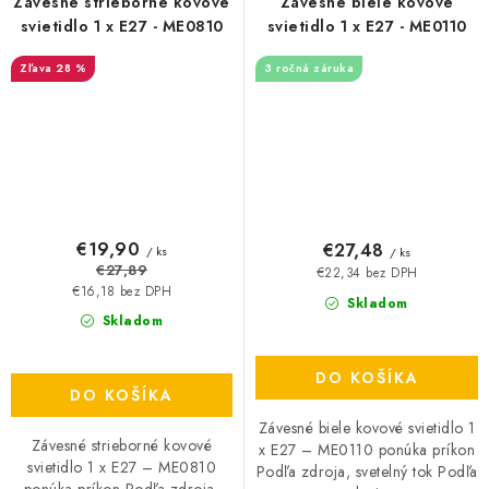
Závesné strieborné kovové
Závesné biele kovové
svietidlo 1 x E27 - ME0810
svietidlo 1 x E27 - ME0110
28 %
3 ročná záruka
€19,90
€27,48
/ ks
/ ks
€27,89
€22,34 bez DPH
€16,18 bez DPH
Skladom
Skladom
DO KOŠÍKA
DO KOŠÍKA
Závesné biele kovové svietidlo 1
Závesné strieborné kovové
x E27 – ME0110 ponúka príkon
svietidlo 1 x E27 – ME0810
Podľa zdroja, svetelný tok Podľa