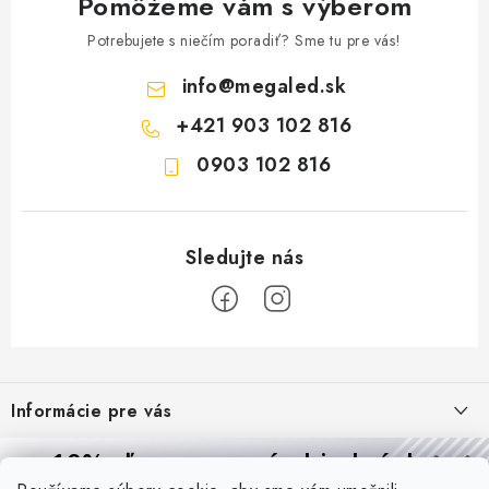
Pomôžeme vám s výberom
Potrebujete s niečím poradiť? Sme tu pre vás!
info
@
megaled.sk
+421 903 102 816
0903 102 816
Z
á
Informácie pre vás
p
ä
Reklamácie a formulár na odstúpenie od zmluvy
10% zľava
na prvú objednávku
Prijímame online platby
t