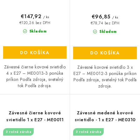
€147,92
€96,85
/ ks
/ ks
€120,26 bez DPH
€78,74 bez DPH
Skladom
Skladom
DO KOŠÍKA
DO KOŠÍKA
Závesné čierne kovové svietidlo
Závesné kovové svietidlo 3 x
4 x E27 – ME0013-3 ponúka
E27 – ME0012-3 ponúka príkon
príkon Podľa zdroja, svetelný
Podľa zdroja, svetelný tok Podľa
tok Podľa zdroja.
zdroja.
Závesné čierne kovové
Závesné medené kovové
svietidlo 1 x E27 - ME0011
svietidlo - 1 x E27 - ME0310
3 ročná záruka
3 ročná záruka