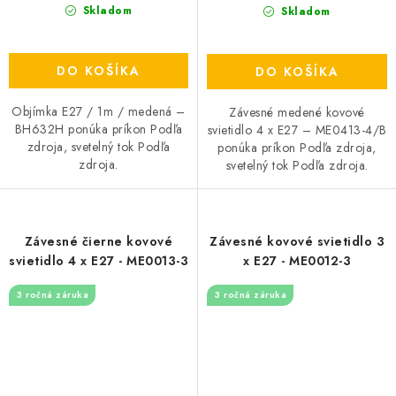
Skladom
Skladom
DO KOŠÍKA
DO KOŠÍKA
Objímka E27 / 1m / medená –
Závesné medené kovové
BH632H ponúka príkon Podľa
svietidlo 4 x E27 – ME0413-4/B
zdroja, svetelný tok Podľa
ponúka príkon Podľa zdroja,
zdroja.
svetelný tok Podľa zdroja.
Závesné čierne kovové
Závesné kovové svietidlo 3
svietidlo 4 x E27 - ME0013-3
x E27 - ME0012-3
3 ročná záruka
3 ročná záruka