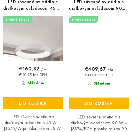
LED závesné svietidlo s
LED závesné svietidlo s
diaľkovým ovládačom 45W -
diaľkovým ovládačom 90W -
J4376/W
J3374/BCH
3 ročná záruka
3 ročná záruka
€160,82
€409,67
/ ks
/ ks
€130,75 bez DPH
€333,07 bez DPH
Skladom
Skladom
DO KOŠÍKA
DO KOŠÍKA
LED závesné svietidlo s
LED závesné svietidlo s
diaľkovým ovládačom 45 W –
diaľkovým ovládačom 90 W –
J4376/W ponúka príkon 45 W.
J3374/BCH ponúka príkon 90