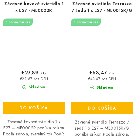
Závesné kovové svietidlo 1
Závesné svietidlo Terrazzo
x E27 - ME0002R
/ šedá 1 x E27 - ME0015R/G
3 ročná záruka
3 ročná záruka
€27,89
€53,47
/ ks
/ ks
€22,67 bez DPH
€43,47 bez DPH
Skladom
Skladom
DO KOŠÍKA
DO KOŠÍKA
Závesné kovové svietidlo 1 x
Závesné svietidlo Terrazzo /
E27 – ME0002R ponúka príkon
šedá 1 x E27 – ME0015R/G
Podľa zdroja, svetelný tok Podľa
ponúka príkon Podľa zdroja,