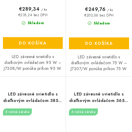
€289,34
€249,76
/ ks
/ ks
€235,24 bez DPH
€203,06 bez DPH
Skladom
Skladom
DO KOŠÍKA
DO KOŠÍKA
LED závesné svietidlo s
LED závesné svietidlo s
diaľkovým ovládačom 95 W –
diaľkovým ovládačom 75 W –
J7308/W ponúka príkon 95 W.
J7307/W ponúka príkon 75 W.
LED závesné svietidlo s
LED závesné svietidlo s
diaľkovým ovládačom 385W
diaľkovým ovládačom 365W
- J4374/B
- J4373/B
3 ročná záruka
3 ročná záruka