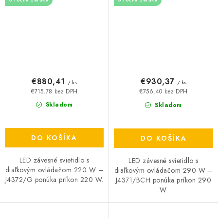
€880,41
€930,37
/ ks
/ ks
€715,78 bez DPH
€756,40 bez DPH
Skladom
Skladom
DO KOŠÍKA
DO KOŠÍKA
LED závesné svietidlo s
LED závesné svietidlo s
diaľkovým ovládačom 220 W –
diaľkovým ovládačom 290 W –
J4372/G ponúka príkon 220 W.
J4371/BCH ponúka príkon 290
W.