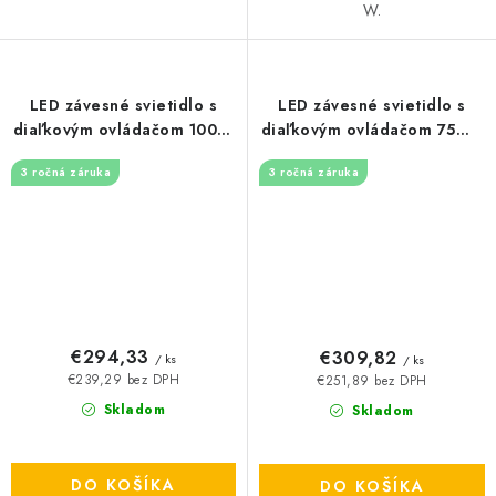
W.
LED závesné svietidlo s
LED závesné svietidlo s
diaľkovým ovládačom 100W
diaľkovým ovládačom 75W -
- J3373/BCH
J7311/W
3 ročná záruka
3 ročná záruka
€294,33
€309,82
/ ks
/ ks
€239,29 bez DPH
€251,89 bez DPH
Skladom
Skladom
DO KOŠÍKA
DO KOŠÍKA