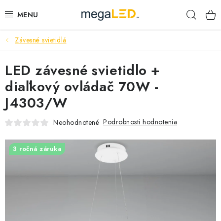
Prejsť
Hľad
na
obsah
Závesné svietidlá
PRIEMYSEL
LED závesné svietidlo +
SVIETIDLÁ
diaľkový ovládač 70W -
ŽIAROVKY A TRUBICE
J4303/W
PRACOVNÉ SVIETIDLÁ
Podrobnosti hodnotenia
Neohodnotené
ELEKTROMATERIÁL
3 ročná záruka
VENTILÁTORY
SAMSUNG SVIETIDLÁ