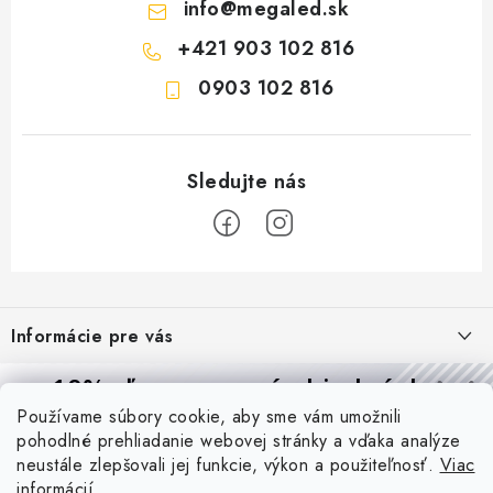
info
@
megaled.sk
+421 903 102 816
0903 102 816
Z
á
Informácie pre vás
p
ä
Reklamácie a formulár na odstúpenie od zmluvy
10% zľava
na prvú objednávku
Prijímame online platby
t
Používame súbory cookie, aby sme vám umožnili
Obchodné podmienky
Prihláste sa a
získajte
zľavu aj praktické tipy,
vďaka ktorým
i
pohodlné prehliadanie webovej stránky a vďaka analýze
budete svietiť lepšie a platiť menej.
Blog
e
Podmienky ochrany osobných údajov
neustále zlepšovali jej funkcie, výkon a použiteľnosť.
Viac
informácií
PIR vs. mikrovlnný senzor: ktorý je lepší a kedy ho použiť? +