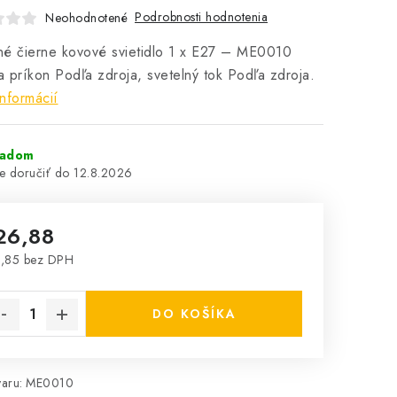
Podrobnosti hodnotenia
Neohodnotené
é čierne kovové svietidlo 1 x E27 – ME0010
 príkon Podľa zdroja, svetelný tok Podľa zdroja.
informácií
ladom
12.8.2026
26,88
,85 bez DPH
notková cena:
DO KOŠÍKA
aru:
ME0010