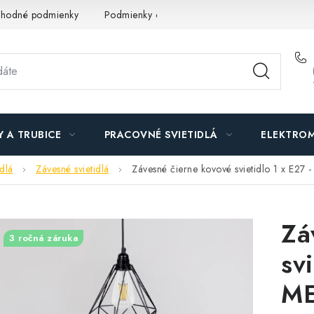
hodné podmienky
Podmienky ochrany osobných údajov
O n
Y A TRUBICE
PRACOVNÉ SVIETIDLÁ
ELEKTROM
idlá
Závesné svietidlá
Závesné čierne kovové svietidlo 1 x E27
Zá
3 ročná záruka
sv
ME