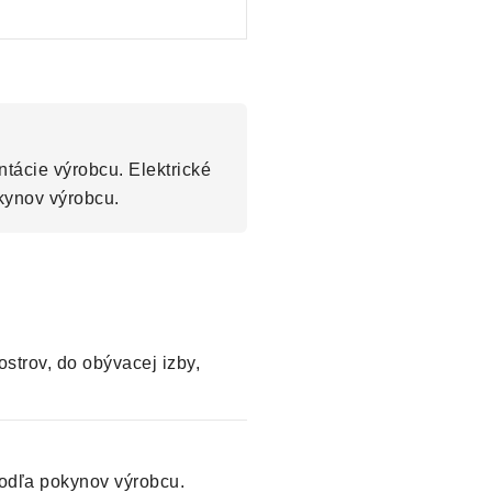
tácie výrobcu. Elektrické
kynov výrobcu.
strov, do obývacej izby,
odľa pokynov výrobcu.