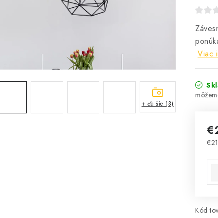
Závesn
ponúka
Viac 
Sk
+ ďalšie (3)
€
€21
Jed
Kód tov