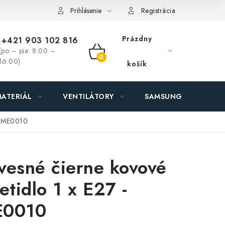
ás - MEGALED & JANTON Zákamenné
Zľavy pre profíkov
Hod
Prihlásenie
Registrácia
Prázdny
+421 903 102 816
(po – pia: 8:00 –
NÁKUPNÝ
16:00)
košík
KOŠÍK
ATERIÁL
VENTILÁTORY
SAMSUNG SVIETIDLÁ
 - ME0010
vesné čierne kovové
ietidlo 1 x E27 -
0010