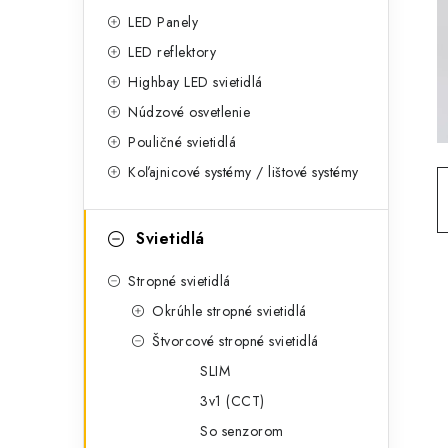
g
ý
LED Panely
ó
LED reflektory
p
r
Highbay LED svietidlá
a
i
Núdzové osvetlenie
e
n
Pouličné svietidlá
Koľajnicové systémy / lištové systémy
e
l
Svietidlá
Stropné svietidlá
Okrúhle stropné svietidlá
Štvorcové stropné svietidlá
SLIM
3v1 (CCT)
So senzorom