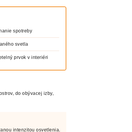
nanie spotreby
aného svetla
elný prvok v interiéri
strov, do obývacej izby,
anou intenzitou osvetlenia.