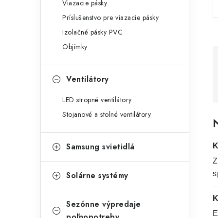
Viazacie pásky
Príslušenstvo pre viazacie pásky
Izolačné pásky PVC
Objímky
Ventilátory
LED stropné ventilátory
Stojanové a stolné ventilátory
N
Samsung svietidlá
K
Z
s
Solárne systémy
K
Sezónne výpredaje
E
poľnopotreby