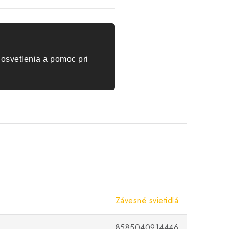
osvetlenia a pomoc pri
Závesné svietidlá
8585040914446