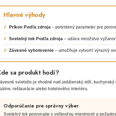
Hlavné výhody
✓
Príkon Podľa zdroja
– potvrdený parameter pre porov
✓
Svetelný tok Podľa zdroja
– udáva množstvo vyžarov
✓
Závesné vyhotovenie
– umožňuje vytvoriť výrazný svet
Kde sa produkt hodí?
ávesné svietidlo je vhodné nad jedálenský stôl, kuchynský o
pálne, reštaurácie alebo hotelového interiéru.
Odporúčanie pre správny výber
Svetelný tok porovnajte s veľkosťou miestnosti a požadov