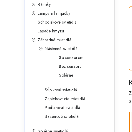
Rámiky
Lampy a lampičky
Schodiskové svietidlá
Lapače hmyzu
Záhradné svietidlá
Nástenné svietidlá
So senzorom
Bez senzoru
Solárne
Stĺpikové svietidlá
Z
Zapichovacie svietidlá
s
Podlahové svietidlá
Bazénové svietidlá
Solárne svietidlá