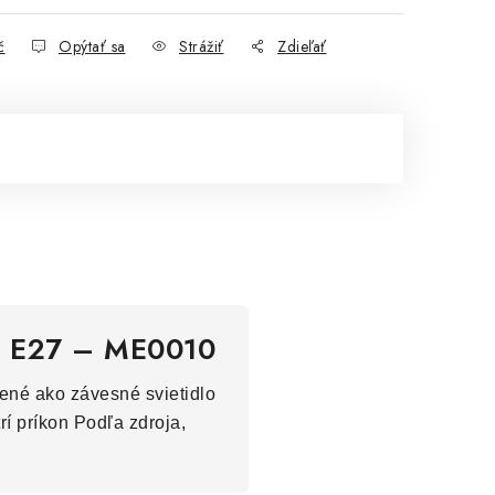
č
Opýtať sa
Strážiť
Zdieľať
 x E27 – ME0010
ené ako závesné svietidlo
rí príkon Podľa zdroja,