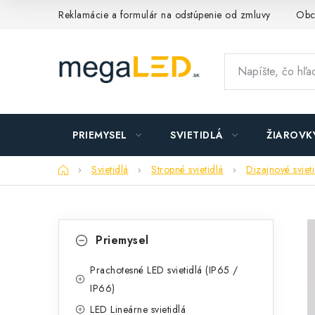
Prejsť
Reklamácie a formulár na odstúpenie od zmluvy
Obc
na
obsah
PRIEMYSEL
SVIETIDLÁ
ŽIAROVK
Domov
Svietidlá
Stropné svietidlá
Dizajnové sviet
B
K
Preskočiť
Priemysel
kategórie
a
o
t
Prachotesné LED svietidlá (IP65 /
č
IP66)
e
n
LED Lineárne svietidlá