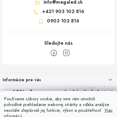
info
@
megaled.sk
+421 903 102 816
0903 102 816
Z
á
Informácie pre vás
p
ä
Reklamácie a formulár na odstúpenie od zmluvy
10% zľava
na prvú objednávku
Prijímame online platby
t
Používame súbory cookie, aby sme vám umožnili
Obchodné podmienky
Prihláste sa a
získajte
zľavu aj praktické tipy,
vďaka ktorým
i
pohodlné prehliadanie webovej stránky a vďaka analýze
budete svietiť lepšie a platiť menej.
Blog
e
Podmienky ochrany osobných údajov
neustále zlepšovali jej funkcie, výkon a použiteľnosť.
Viac
informácií
PIR vs. mikrovlnný senzor: ktorý je lepší a kedy ho použiť? +