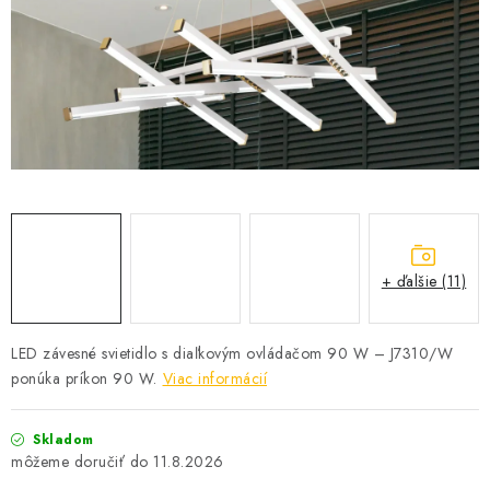
SOLÁRNE SYSTÉMY
SEZÓNNE VÝPREDAJE POĽNOPOTREBY
DOM A ZÁHRADA
OBCHODNÉ PODMIENKY
KONTAKTY
+ ďalšie (11)
O NÁS - MEGALED & JANTON ZÁKAMENNÉ
Reklamácie a formulár na odstúpenie od zmluvy
LED závesné svietidlo s diaľkovým ovládačom 90 W – J7310/W
ponúka príkon 90 W.
Viac informácií
Obchodné podmienky
Podmienky ochrany osobných údajov
O nás - MEGALED & JANTON Zákamenné
Skladom
Zľavy pre profíkov
Hodnotenie obchodu
Moja objednávka
11.8.2026