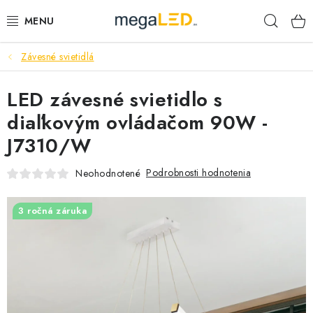
Prejsť
Hľad
na
obsah
Závesné svietidlá
PRIEMYSEL
LED závesné svietidlo s
SVIETIDLÁ
diaľkovým ovládačom 90W -
ŽIAROVKY A TRUBICE
J7310/W
PRACOVNÉ SVIETIDLÁ
Podrobnosti hodnotenia
Neohodnotené
ELEKTROMATERIÁL
3 ročná záruka
VENTILÁTORY
SAMSUNG SVIETIDLÁ