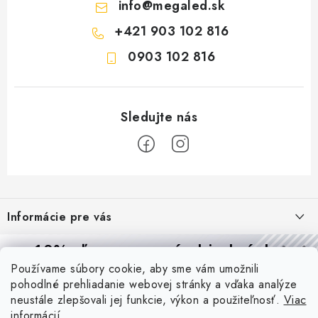
info
@
megaled.sk
+421 903 102 816
0903 102 816
Z
á
Informácie pre vás
p
ä
Reklamácie a formulár na odstúpenie od zmluvy
10% zľava
na prvú objednávku
Prijímame online platby
t
Používame súbory cookie, aby sme vám umožnili
Obchodné podmienky
Prihláste sa a
získajte
zľavu aj praktické tipy,
vďaka ktorým
i
pohodlné prehliadanie webovej stránky a vďaka analýze
budete svietiť lepšie a platiť menej.
Blog
e
Podmienky ochrany osobných údajov
neustále zlepšovali jej funkcie, výkon a použiteľnosť.
Viac
informácií
PIR vs. mikrovlnný senzor: ktorý je lepší a kedy ho použiť? +