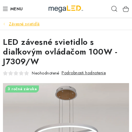
Prejsť
Hľad
na
obsah
Závesné svietidlá
PRIEMYSEL
LED závesné svietidlo s
SVIETIDLÁ
diaľkovým ovládačom 100W -
ŽIAROVKY A TRUBICE
J7309/W
PRACOVNÉ SVIETIDLÁ
Podrobnosti hodnotenia
Neohodnotené
ELEKTROMATERIÁL
3 ročná záruka
VENTILÁTORY
SAMSUNG SVIETIDLÁ