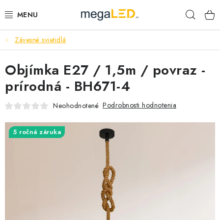
Prejsť
Hľad
na
obsah
Závesné svietidlá
PRIEMYSEL
Objímka E27 / 1,5m / povraz -
SVIETIDLÁ
prírodná - BH671-4
ŽIAROVKY A TRUBICE
Podrobnosti hodnotenia
Neohodnotené
PRACOVNÉ SVIETIDLÁ
5 ročná záruka
ELEKTROMATERIÁL
VENTILÁTORY
SAMSUNG SVIETIDLÁ