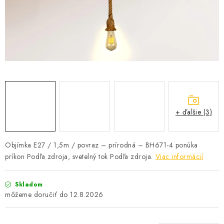
SOLÁRNE SYSTÉMY
SEZÓNNE VÝPREDAJE POĽNOPOTREBY
DOM A ZÁHRADA
OBCHODNÉ PODMIENKY
KONTAKTY
+ ďalšie (3)
O NÁS - MEGALED & JANTON ZÁKAMENNÉ
Objímka E27 / 1,5m / povraz – prírodná – BH671-4 ponúka
príkon Podľa zdroja, svetelný tok Podľa zdroja.
Viac informácií
Reklamácie a formulár na odstúpenie od zmluvy
Obchodné podmienky
Podmienky ochrany osobných údajov
Skladom
O nás - MEGALED & JANTON Zákamenné
12.8.2026
Zľavy pre profíkov
Hodnotenie obchodu
Moja objednávka