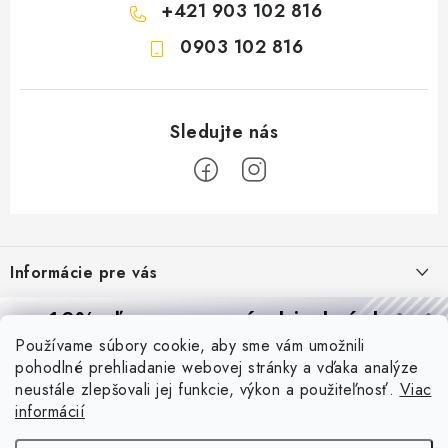
+421 903 102 816
0903 102 816
Z
á
Informácie pre vás
p
ä
Reklamácie a formulár na odstúpenie od zmluvy
10% zľava
na prvú objednávku
Prijímame online platby
t
Používame súbory cookie, aby sme vám umožnili
Obchodné podmienky
Prihláste sa a
získajte
zľavu aj praktické tipy,
vďaka ktorým
i
pohodlné prehliadanie webovej stránky a vďaka analýze
budete svietiť lepšie a platiť menej.
Blog
e
Podmienky ochrany osobných údajov
neustále zlepšovali jej funkcie, výkon a použiteľnosť.
Viac
informácií
PIR vs. mikrovlnný senzor: ktorý je lepší a kedy ho použiť? +
O nás - MEGALED & JANTON Zákamenné
Vernostný program PROfi zľava
vysvetlenie daylight senzoru