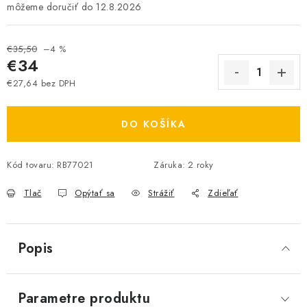
12.8.2026
€35,50
–4 %
€34
€27,64 bez DPH
Jednotková cena:
DO KOŠÍKA
Kód tovaru:
RB77021
Záruka
:
2 roky
Tlač
Opýtať sa
Strážiť
Zdieľať
Popis
Parametre produktu