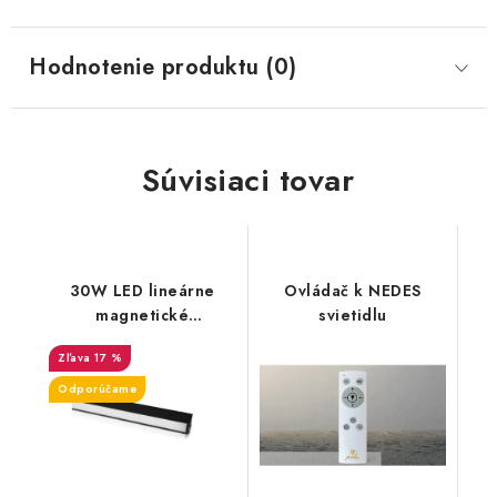
Hodnotenie produktu (0)
Súvisiaci tovar
30W LED lineárne
Ovládač k NEDES
magnetické
svietidlu
koľajnicové svietidlo -
17 %
2700lm - čierne
Odporúčame