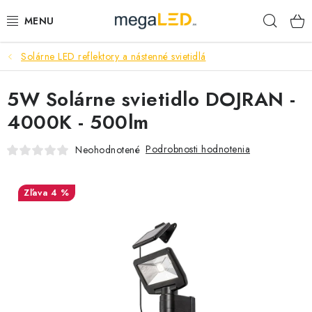
Prejsť
Hľad
na
obsah
Solárne LED reflektory a nástenné svietidlá
PRIEMYSEL
5W Solárne svietidlo DOJRAN -
SVIETIDLÁ
4000K - 500lm
ŽIAROVKY A TRUBICE
Podrobnosti hodnotenia
Neohodnotené
PRACOVNÉ SVIETIDLÁ
4 %
ELEKTROMATERIÁL
VENTILÁTORY
SAMSUNG SVIETIDLÁ