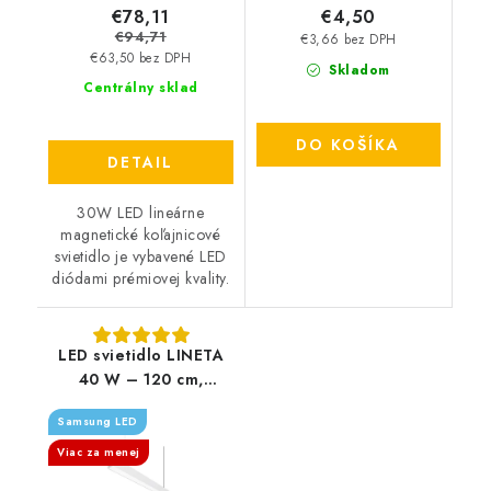
€78,11
€4,50
€94,71
€3,66 bez DPH
€63,50 bez DPH
Skladom
Centrálny sklad
DO KOŠÍKA
DETAIL
30W LED lineárne
magnetické koľajnicové
svietidlo je vybavené LED
diódami prémiovej kvality.
LED svietidlo LINETA
40 W – 120 cm,
4000K, UGR19,
Samsung LED
Samsung čip (závesné
alebo prisadené)
Viac za menej