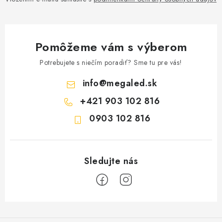
Pomôžeme vám s výberom
Potrebujete s niečím poradiť? Sme tu pre vás!
info
@
megaled.sk
+421 903 102 816
0903 102 816
Z
á