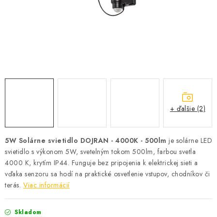
SOLÁRNE SYSTÉMY
SEZÓNNE VÝPREDAJE POĽNOPOTREBY
DOM A ZÁHRADA
OBCHODNÉ PODMIENKY
KONTAKTY
+ ďalšie (2)
O NÁS - MEGALED & JANTON ZÁKAMENNÉ
5W Solárne svietidlo DOJRAN - 4000K - 500lm
je solárne LED
svietidlo s výkonom 5W, svetelným tokom 500lm, farbou svetla
Reklamácie a formulár na odstúpenie od zmluvy
4000 K, krytím IP44. Funguje bez pripojenia k elektrickej sieti a
Obchodné podmienky
Podmienky ochrany osobných údajov
vďaka senzoru sa hodí na praktické osvetlenie vstupov, chodníkov či
O nás - MEGALED & JANTON Zákamenné
terás.
Viac informácií
Zľavy pre profíkov
Hodnotenie obchodu
Moja objednávka
Skladom