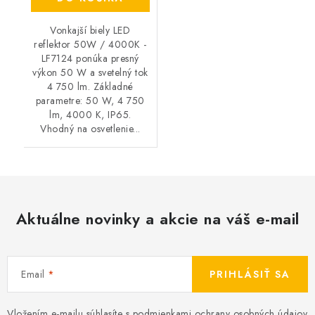
Vonkajší biely LED
reflektor 50W / 4000K -
LF7124 ponúka presný
výkon 50 W a svetelný tok
4 750 lm. Základné
parametre: 50 W, 4 750
lm, 4000 K, IP65.
Vhodný na osvetlenie...
Aktuálne novinky a akcie na váš e-mail
Email
PRIHLÁSIŤ SA
Vložením e-mailu súhlasíte s
podmienkami ochrany osobných údajov