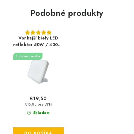
Podobné produkty
Vonkajší biely LED
reflektor 50W / 4000K
- LF7124
3 ročná záruka
€19,50
€15,85 bez DPH
Skladom
DO KOŠÍKA