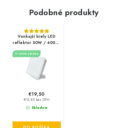
Podobné produkty
Vonkajší biely LED
reflektor 50W / 4000K
- LF7124
3 ročná záruka
€19,50
€15,85 bez DPH
Skladom
DO KOŠÍKA