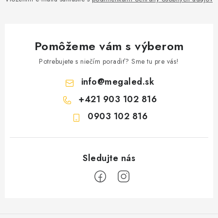
Pomôžeme vám s výberom
Potrebujete s niečím poradiť? Sme tu pre vás!
info
@
megaled.sk
+421 903 102 816
0903 102 816
Z
á