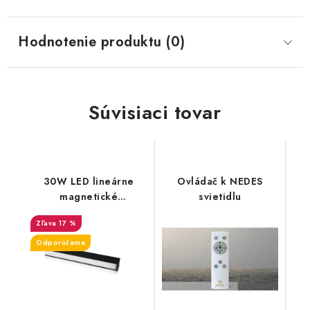
Hodnotenie produktu (0)
Súvisiaci tovar
30W LED lineárne
Ovládač k NEDES
magnetické
svietidlu
koľajnicové svietidlo -
17 %
2700lm - čierne
Odporúčame