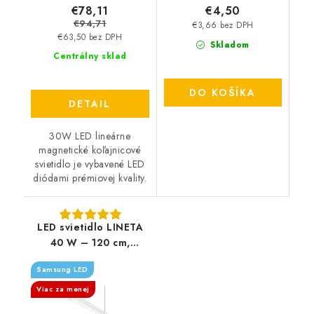
€78,11
€4,50
€94,71
€3,66 bez DPH
€63,50 bez DPH
Skladom
Centrálny sklad
DO KOŠÍKA
DETAIL
30W LED lineárne
magnetické koľajnicové
svietidlo je vybavené LED
diódami prémiovej kvality.
LED svietidlo LINETA
40 W – 120 cm,
4000K, UGR19,
Samsung LED
Samsung čip (závesné
alebo prisadené)
Viac za menej