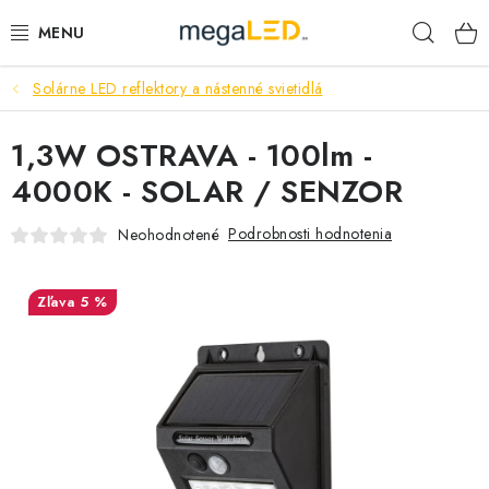
Prejsť
Hľad
na
obsah
Solárne LED reflektory a nástenné svietidlá
PRIEMYSEL
1,3W OSTRAVA - 100lm -
SVIETIDLÁ
4000K - SOLAR / SENZOR
ŽIAROVKY A TRUBICE
Podrobnosti hodnotenia
Neohodnotené
PRACOVNÉ SVIETIDLÁ
5 %
ELEKTROMATERIÁL
VENTILÁTORY
SAMSUNG SVIETIDLÁ