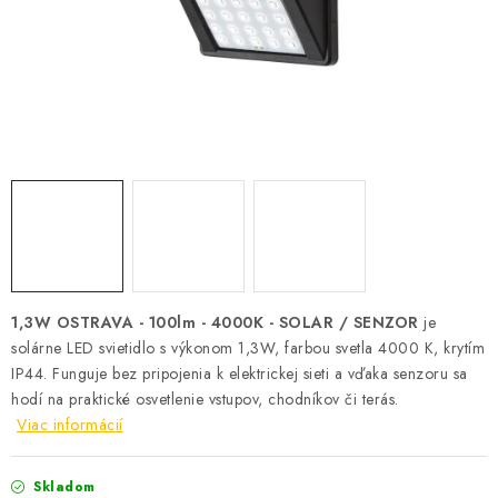
SOLÁRNE SYSTÉMY
SEZÓNNE VÝPREDAJE POĽNOPOTREBY
DOM A ZÁHRADA
OBCHODNÉ PODMIENKY
KONTAKTY
O NÁS - MEGALED & JANTON ZÁKAMENNÉ
1,3W OSTRAVA - 100lm - 4000K - SOLAR / SENZOR
je
solárne LED svietidlo s výkonom 1,3W, farbou svetla 4000 K, krytím
Reklamácie a formulár na odstúpenie od zmluvy
IP44. Funguje bez pripojenia k elektrickej sieti a vďaka senzoru sa
Obchodné podmienky
Podmienky ochrany osobných údajov
hodí na praktické osvetlenie vstupov, chodníkov či terás.
O nás - MEGALED & JANTON Zákamenné
Viac informácií
Zľavy pre profíkov
Hodnotenie obchodu
Moja objednávka
Skladom