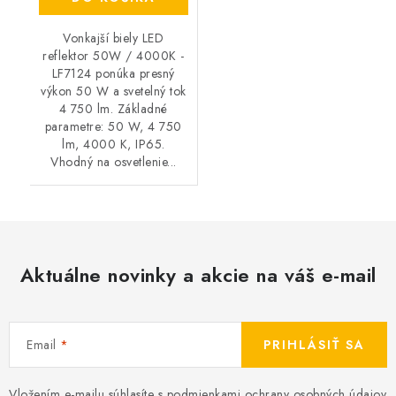
Vonkajší biely LED
reflektor 50W / 4000K -
LF7124 ponúka presný
výkon 50 W a svetelný tok
4 750 lm. Základné
parametre: 50 W, 4 750
lm, 4000 K, IP65.
Vhodný na osvetlenie...
Aktuálne novinky a akcie na váš e-mail
Email
PRIHLÁSIŤ SA
Vložením e-mailu súhlasíte s
podmienkami ochrany osobných údajov