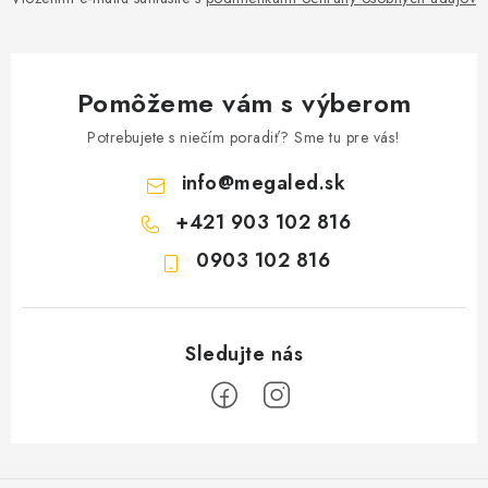
Pomôžeme vám s výberom
Potrebujete s niečím poradiť? Sme tu pre vás!
info
@
megaled.sk
+421 903 102 816
0903 102 816
Z
á