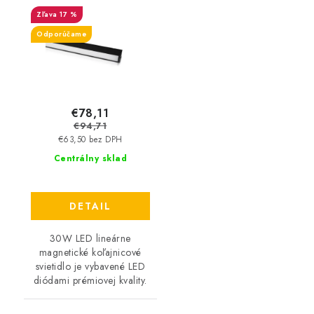
koľajnicové svietidlo -
17 %
2700lm - čierne
Odporúčame
€78,11
€94,71
€63,50 bez DPH
Centrálny sklad
DETAIL
30W LED lineárne
magnetické koľajnicové
svietidlo je vybavené LED
diódami prémiovej kvality.