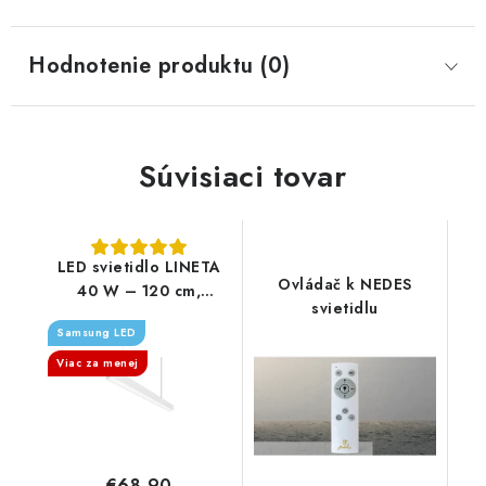
Hodnotenie produktu (0)
Súvisiaci tovar
LED svietidlo LINETA
Ovládač k NEDES
40 W – 120 cm,
svietidlu
4000K, UGR19,
Samsung LED
Samsung čip (závesné
alebo prisadené)
Viac za menej
€68,90