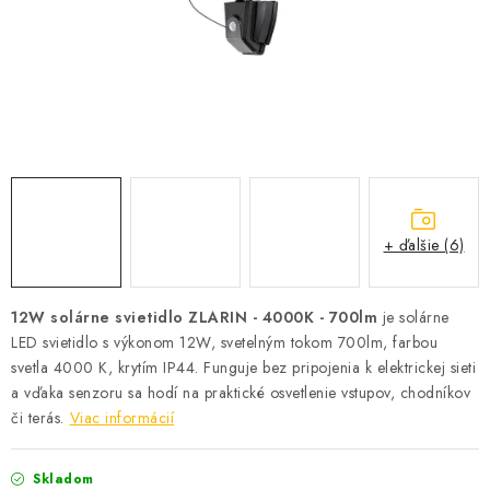
SOLÁRNE SYSTÉMY
SEZÓNNE VÝPREDAJE POĽNOPOTREBY
DOM A ZÁHRADA
OBCHODNÉ PODMIENKY
KONTAKTY
+ ďalšie (6)
O NÁS - MEGALED & JANTON ZÁKAMENNÉ
12W solárne svietidlo ZLARIN - 4000K - 700lm
je solárne
LED svietidlo s výkonom 12W, svetelným tokom 700lm, farbou
Reklamácie a formulár na odstúpenie od zmluvy
svetla 4000 K, krytím IP44. Funguje bez pripojenia k elektrickej sieti
Obchodné podmienky
Podmienky ochrany osobných údajov
a vďaka senzoru sa hodí na praktické osvetlenie vstupov, chodníkov
O nás - MEGALED & JANTON Zákamenné
či terás.
Viac informácií
Zľavy pre profíkov
Hodnotenie obchodu
Moja objednávka
Skladom