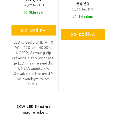
€4,50
€56,02 bez DPH
€3,66 bez DPH
Skladom
Skladom
DO KOŠÍKA
DO KOŠÍKA
LED svietidlo LINETA 40
W – 120 cm, 4000K,
UGR19, Samsung čip
(závesné alebo prisadené)
je LED lineárne svietidlo
LINETA značky KM
Slovakia s príkonom 40
W, svetelným tokom
4400...
30W LED lineárne
magnetické