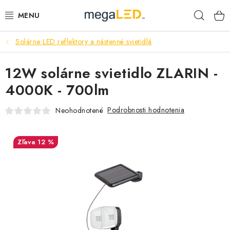
Prejsť
Hľad
na
obsah
Solárne LED reflektory a nástenné svietidlá
PRIEMYSEL
12W solárne svietidlo ZLARIN -
SVIETIDLÁ
4000K - 700lm
ŽIAROVKY A TRUBICE
Podrobnosti hodnotenia
Neohodnotené
PRACOVNÉ SVIETIDLÁ
12 %
ELEKTROMATERIÁL
VENTILÁTORY
SAMSUNG SVIETIDLÁ