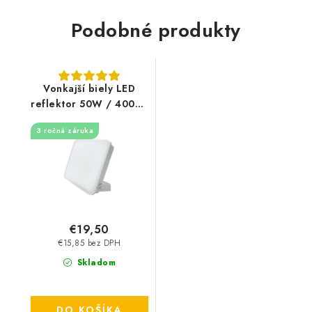
Podobné produkty
Vonkajší biely LED
reflektor 50W / 4000K
- LF7124
3 ročná záruka
€19,50
€15,85 bez DPH
Skladom
DO KOŠÍKA