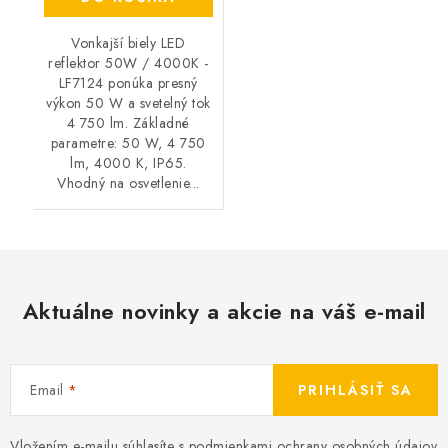
Vonkajší biely LED
reflektor 50W / 4000K -
LF7124 ponúka presný
výkon 50 W a svetelný tok
4 750 lm. Základné
parametre: 50 W, 4 750
lm, 4000 K, IP65.
Vhodný na osvetlenie...
Aktuálne novinky a akcie na váš e-mail
Email
PRIHLÁSIŤ SA
Vložením e-mailu súhlasíte s
podmienkami ochrany osobných údajov