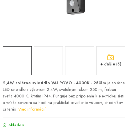
SOLÁRNE SYSTÉMY
SEZÓNNE VÝPREDAJE POĽNOPOTREBY
DOM A ZÁHRADA
OBCHODNÉ PODMIENKY
KONTAKTY
+ ďalšie (5)
O NÁS - MEGALED & JANTON ZÁKAMENNÉ
2,4W solárne svietidlo VALPOVO - 4000K - 250lm
je solárne
LED svietidlo s výkonom 2,4W, svetelným tokom 250lm, farbou
Reklamácie a formulár na odstúpenie od zmluvy
svetla 4000 K, krytím IP44. Funguje bez pripojenia k elektrickej sieti
Obchodné podmienky
Podmienky ochrany osobných údajov
a vďaka senzoru sa hodí na praktické osvetlenie vstupov, chodníkov
O nás - MEGALED & JANTON Zákamenné
či terás.
Viac informácií
Zľavy pre profíkov
Hodnotenie obchodu
Moja objednávka
Skladom