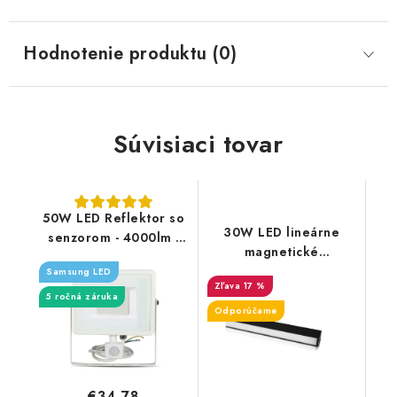
Hodnotenie produktu (0)
Súvisiaci tovar
50W LED Reflektor so
30W LED lineárne
senzorom - 4000lm -
magnetické
biely - Typ svetla:
koľajnicové svietidlo -
Samsung LED
Denná biela 4000K
17 %
2700lm - čierne
5 ročná záruka
Odporúčame
€34,78