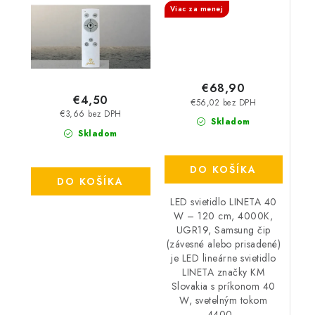
alebo prisadené)
Viac za menej
€68,90
€4,50
€56,02 bez DPH
€3,66 bez DPH
Skladom
Skladom
DO KOŠÍKA
DO KOŠÍKA
LED svietidlo LINETA 40
W – 120 cm, 4000K,
UGR19, Samsung čip
(závesné alebo prisadené)
je LED lineárne svietidlo
LINETA značky KM
Slovakia s príkonom 40
W, svetelným tokom
4400...