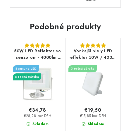
Podobné produkty
50W LED Reflektor so
Vonkajší biely LED
senzorom - 4000lm -
reflektor 50W / 4000K
biely - Typ svetla:
- LF7124
Samsung LED
3 ročná záruka
Denná biela 4000K
5 ročná záruka
€34,78
€19,50
€28,28 bez DPH
€15,85 bez DPH
Skladom
Skladom