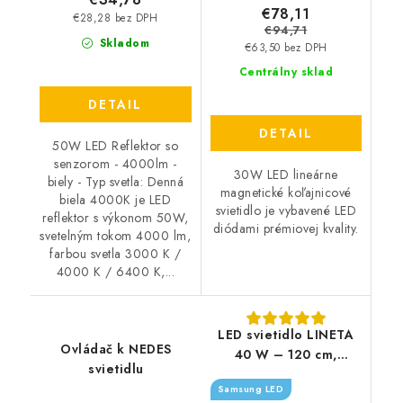
€78,11
€28,28 bez DPH
€94,71
Skladom
€63,50 bez DPH
Centrálny sklad
DETAIL
DETAIL
50W LED Reflektor so
senzorom - 4000lm -
30W LED lineárne
biely - Typ svetla: Denná
magnetické koľajnicové
biela 4000K je LED
svietidlo je vybavené LED
reflektor s výkonom 50W,
diódami prémiovej kvality.
svetelným tokom 4000 lm,
farbou svetla 3000 K /
4000 K / 6400 K,...
LED svietidlo LINETA
Ovládač k NEDES
40 W – 120 cm,
svietidlu
4000K, UGR19,
Samsung LED
Samsung čip (závesné