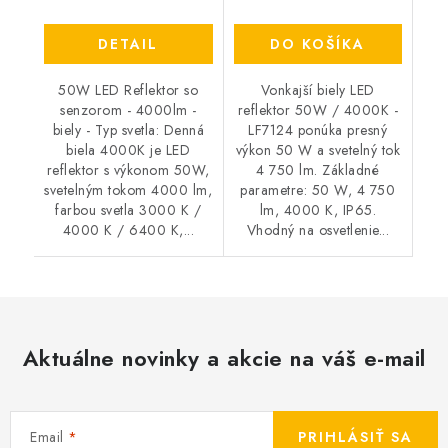
DETAIL
DO KOŠÍKA
50W LED Reflektor so
Vonkajší biely LED
senzorom - 4000lm -
reflektor 50W / 4000K -
biely - Typ svetla: Denná
LF7124 ponúka presný
biela 4000K je LED
výkon 50 W a svetelný tok
reflektor s výkonom 50W,
4 750 lm. Základné
svetelným tokom 4000 lm,
parametre: 50 W, 4 750
farbou svetla 3000 K /
lm, 4000 K, IP65.
4000 K / 6400 K,...
Vhodný na osvetlenie...
Aktuálne novinky a akcie na váš e-mail
Email
PRIHLÁSIŤ SA