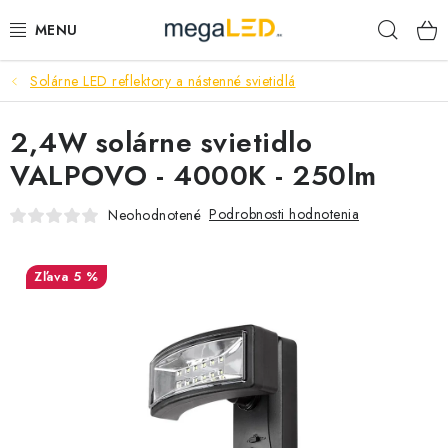
Prejsť
Hľad
na
obsah
Solárne LED reflektory a nástenné svietidlá
PRIEMYSEL
2,4W solárne svietidlo
SVIETIDLÁ
VALPOVO - 4000K - 250lm
ŽIAROVKY A TRUBICE
Podrobnosti hodnotenia
Neohodnotené
PRACOVNÉ SVIETIDLÁ
5 %
ELEKTROMATERIÁL
VENTILÁTORY
SAMSUNG SVIETIDLÁ