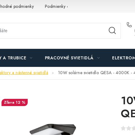
hodné podmienky
Podmienky ochrany osobných údajov
O n
Y A TRUBICE
PRACOVNÉ SVIETIDLÁ
ELEKTROM
ktory a nástenné svietidlá
10W solárne svietidlo QESA - 4000K -
10
12 %
QE