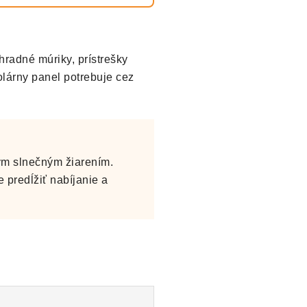
hradné múriky, prístrešky
olárny panel potrebuje cez
ym slnečným žiarením.
predĺžiť nabíjanie a