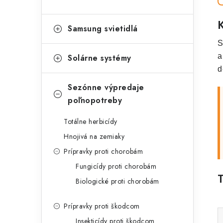
Samsung svietidlá
S
a
Solárne systémy
d
Sezónne výpredaje
poľnopotreby
Totálne herbicídy
Hnojivá na zemiaky
Prípravky proti chorobám
Fungicídy proti chorobám
Biologické proti chorobám
Prípravky proti škodcom
Insekticídy proti škodcom