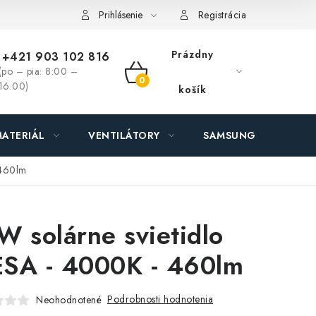
ás - MEGALED & JANTON Zákamenné
Zľavy pre profíkov
Hod
Prihlásenie
Registrácia
Prázdny
+421 903 102 816
(po – pia: 8:00 –
NÁKUPNÝ
16:00)
košík
KOŠÍK
ATERIÁL
VENTILÁTORY
SAMSUNG SVIETIDLÁ
 460lm
W solárne svietidlo
SA - 4000K - 460lm
Podrobnosti hodnotenia
Neohodnotené