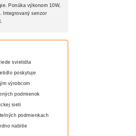
ergie. Ponúka výkonom 10W,
. Integrovaný senzor
.
iede svietidla
etidlo poskytuje
ným výrobcom
tených podmienok
ckej sieti
etelných podmienkach
edno nabitie