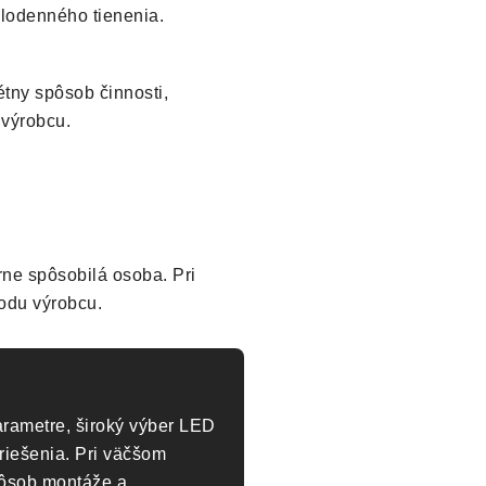
lodenného tienenia.
étny spôsob činnosti,
 výrobcu.
rne spôsobilá osoba. Pri
odu výrobcu.
rametre, široký výber LED
riešenia. Pri väčšom
pôsob montáže a