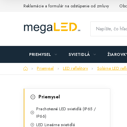
Prejsť
Reklamácie a formulár na odstúpenie od zmluvy
Obc
na
obsah
PRIEMYSEL
SVIETIDLÁ
ŽIAROVK
Domov
Priemysel
LED reflektory
Solárne LED refle
B
K
Preskočiť
Priemysel
kategórie
a
o
t
Prachotesné LED svietidlá (IP65 /
č
IP66)
e
n
LED Lineárne svietidlá