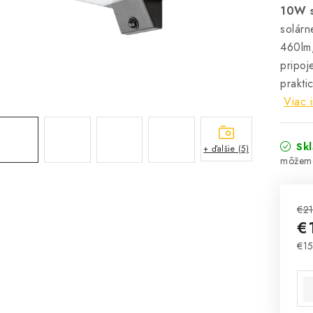
10W s
solárn
460lm,
pripoj
prakti
Viac 
Sk
+ ďalšie (5)
€2
€
€1
Jed