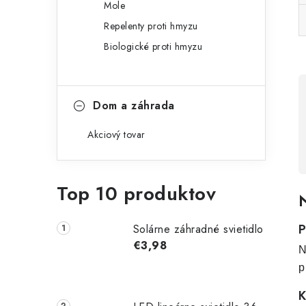
Mole
Repelenty proti hmyzu
Biologické proti hmyzu
Dom a záhrada
Akciový tovar
Top 10 produktov
N
P
Solárne záhradné svietidlo
€3,98
N
p
K