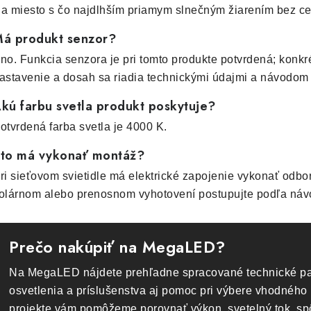
a miesto s čo najdlhším priamym slnečným žiarením bez ce
á produkt senzor?
no. Funkcia senzora je pri tomto produkte potvrdená; konkr
astavenie a dosah sa riadia technickými údajmi a návodom
kú farbu svetla produkt poskytuje?
otvrdená farba svetla je 4000 K.
to má vykonať montáž?
ri sieťovom svietidle má elektrické zapojenie vykonať odbo
olárnom alebo prenosnom vyhotovení postupujte podľa náv
Prečo nakúpiť na MegaLED?
Na MegaLED nájdete prehľadne spracované technické pa
osvetlenia a príslušenstva aj pomoc pri výbere vhodného 
projekte vám pomôžeme porovnať výkon, svetelný tok, s