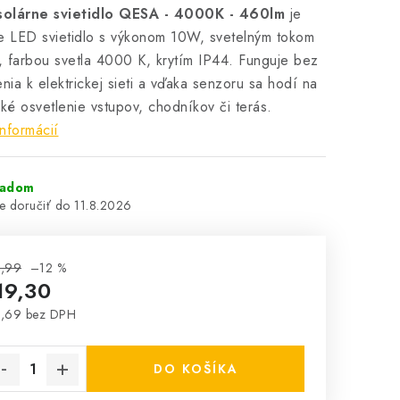
olárne svietidlo QESA - 4000K - 460lm
je
e LED svietidlo s výkonom 10W, svetelným tokom
 farbou svetla 4000 K, krytím IP44. Funguje bez
enia k elektrickej sieti a vďaka senzoru sa hodí na
cké osvetlenie vstupov, chodníkov či terás.
informácií
ladom
11.8.2026
1,99
–12 %
19,30
5,69 bez DPH
notková cena:
DO KOŠÍKA