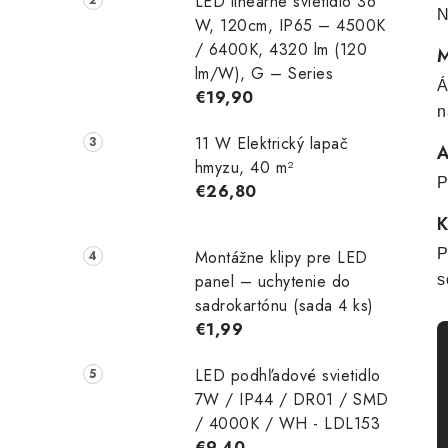
LED lineárne svietidlo 36
N
W, 120cm, IP65 – 4500K
/ 6400K, 4320 lm (120
M
lm/W), G – Series
Á
€19,90
n
11 W Elektrický lapač
A
hmyzu, 40 m²
P
€26,80
K
P
Montážne klipy pre LED
panel – uchytenie do
s
sadrokartónu (sada 4 ks)
€1,99
LED podhľadové svietidlo
7W / IP44 / DR01 / SMD
/ 4000K / WH - LDL153
€9,40