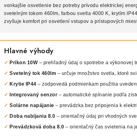
vonkajšie osvetlenie bez potreby prívodu elektrickej en
svetelným tokom 460lm, farbou svetla 4000 K, krytím IP44
zvyšuje komfort pri osvetlení vstupov a prístupových miest
Hlavné výhody
✓
Príkon 10W
– prehľadný údaj o spotrebe a výkonovej tr
✓
Svetelný tok 460lm
– určuje množstvo svetla, ktoré svi
✓
Krytie IP44
– zodpovedá podmienkam použitia uvede
✓
Integrovaný senzor
– automatické spínanie podľa zis
✓
Solárne napájanie
– prevádzka bez pripojenia k elektri
✓
Doba nabíjania 8.0
– orientačný údaj pri vhodných sv
✓
Prevádzková doba 8.0
– orientačný čas svietenia na j