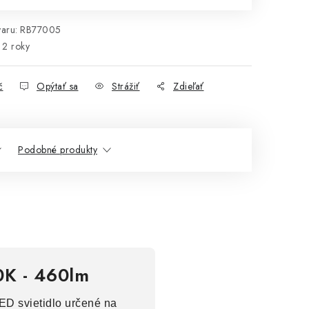
aru:
RB77005
2 roky
č
Opýtať sa
Strážiť
Zdieľať
Podobné produkty
0K - 460lm
ED svietidlo určené na