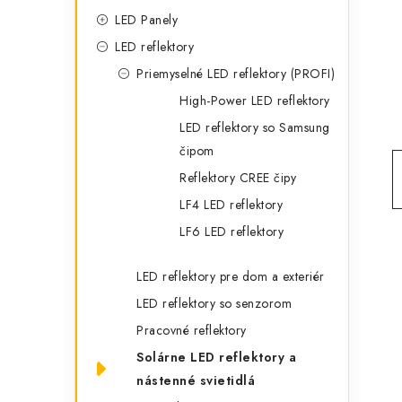
g
ý
LED Panely
ó
LED reflektory
p
r
Priemyselné LED reflektory (PROFI)
a
i
High-Power LED reflektory
e
n
LED reflektory so Samsung
čipom
e
Reflektory CREE čipy
l
LF4 LED reflektory
LF6 LED reflektory
LED reflektory pre dom a exteriér
LED reflektory so senzorom
Pracovné reflektory
Solárne LED reflektory a
nástenné svietidlá