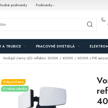
hodné podmienky
Podmienky ochrany osobných údajov
O n
Y A TRUBICE
PRACOVNÉ SVIETIDLÁ
ELEKTROM
Vonkajší čierny LED reflektor 3000K / 4000K / 6000K s PIR senz
Vo
Odporúčame
re
3 ročná záruka
40