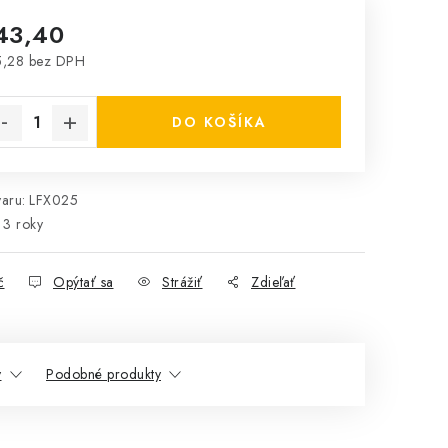
43,40
5,28 bez DPH
notková cena:
DO KOŠÍKA
aru:
LFX025
3 roky
č
Opýtať sa
Strážiť
Zdieľať
y
Podobné produkty