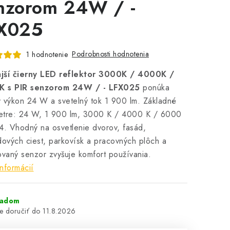
nzorom 24W / -
X025
Podrobnosti hodnotenia
1 hodnotenie
jší čierny LED reflektor 3000K / 4000K /
 s PIR senzorom 24W / - LFX025
ponúka
 výkon 24 W a svetelný tok 1 900 lm. Základné
etre: 24 W, 1 900 lm, 3000 K / 4000 K / 6000
4. Vhodný na osvetlenie dvorov, fasád,
dových ciest, parkovísk a pracovných plôch a
ovaný senzor zvyšuje komfort používania.
informácií
ladom
11.8.2026