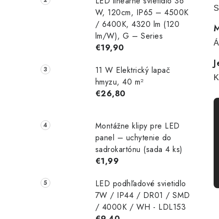
LED lineárne svietidlo 36
S
W, 120cm, IP65 – 4500K
/ 6400K, 4320 lm (120
M
lm/W), G – Series
Á
€19,90
J
11 W Elektrický lapač
K
hmyzu, 40 m²
€26,80
Montážne klipy pre LED
panel – uchytenie do
sadrokartónu (sada 4 ks)
€1,99
LED podhľadové svietidlo
7W / IP44 / DR01 / SMD
/ 4000K / WH - LDL153
€9,40