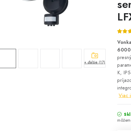
se
LF
Vonka
6000K
presný
+ ďalšie (17)
param
K, IP5
príjaz
integr
Viac 
Sk