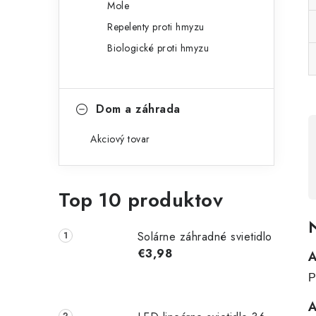
Mole
Repelenty proti hmyzu
Biologické proti hmyzu
Dom a záhrada
Akciový tovar
Top 10 produktov
N
Solárne záhradné svietidlo
€3,98
A
P
A