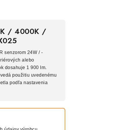
00K / 4000K /
FX025
IR senzorom 24W / -
eriérových alebo
ok dosahuje 1 900 lm.
povedá použitiu uvedenému
vetla podľa nastavenia
ch údajov výrobcu