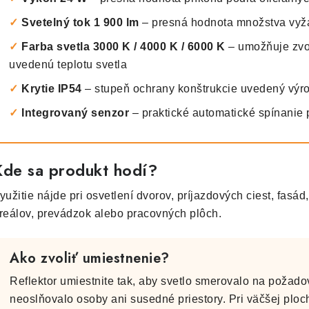
✓
Svetelný tok 1 900 lm
– presná hodnota množstva vyž
✓
Farba svetla 3000 K / 4000 K / 6000 K
– umožňuje zvol
uvedenú teplotu svetla
✓
Krytie IP54
– stupeň ochrany konštrukcie uvedený vý
✓
Integrovaný senzor
– praktické automatické spínanie p
Kde sa produkt hodí?
yužitie nájde pri osvetlení dvorov, príjazdových ciest, fasá
reálov, prevádzok alebo pracovných plôch.
Ako zvoliť umiestnenie?
Reflektor umiestnite tak, aby svetlo smerovalo na požad
neoslňovalo osoby ani susedné priestory. Pri väčšej ploc