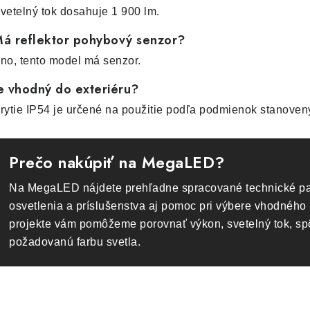
vetelný tok dosahuje 1 900 lm.
á reflektor pohybový senzor?
no, tento model má senzor.
e vhodný do exteriéru?
rytie IP54 je určené na použitie podľa podmienok stanove
Prečo nakúpiť na MegaLED?
Na MegaLED nájdete prehľadne spracované technické pa
osvetlenia a príslušenstva aj pomoc pri výbere vhodného 
projekte vám pomôžeme porovnať výkon, svetelný tok, s
požadovanú farbu svetla.