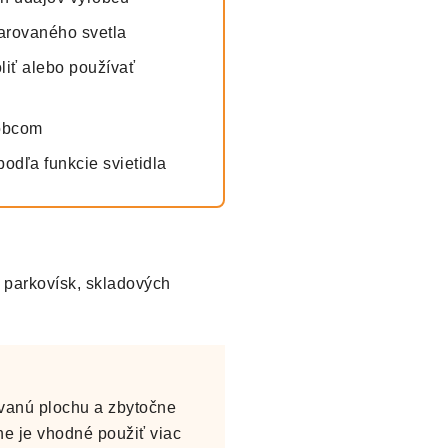
arovaného svetla
iť alebo používať
robcom
odľa funkcie svietidla
d, parkovísk, skladových
ovanú plochu a zbytočne
he je vhodné použiť viac