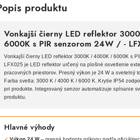
Popis produktu
Vonkajší čierny LED reflektor 30
6000K s PIR senzorom 24W / - L
Vonkajší čierny LED reflektor 3000K / 4000K / 6000K s P
LFX025 je LED reflektor určený na plošné osvetlenie ext
pracovných priestorov. Presný výkon je 24 W a svetelný t
Farba svetla: 3000 K / 4000 K / 6000 K. Krytie IP54 zod
pri produkte. Integrovaný senzor automatizuje spínanie s
produktu.
Hlavné výhody
✓
Výkon 24 W
– presná hodnota príkonu podľa oficiálny