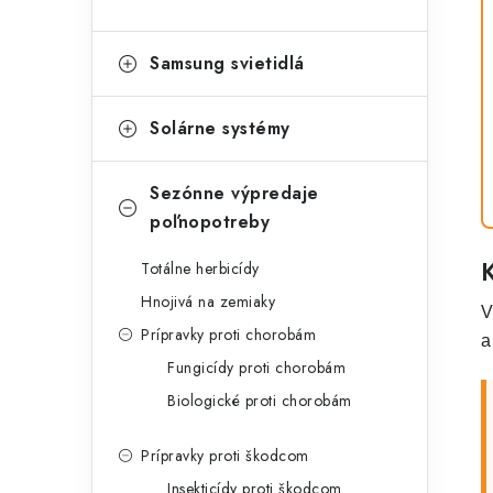
Samsung svietidlá
Solárne systémy
Sezónne výpredaje
poľnopotreby
Totálne herbicídy
Hnojivá na zemiaky
V
Prípravky proti chorobám
a
Fungicídy proti chorobám
Biologické proti chorobám
Prípravky proti škodcom
Insekticídy proti škodcom