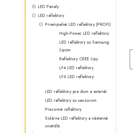
g
ý
LED Panely
ó
LED reflektory
p
r
Priemyselné LED reflektory (PROFI)
a
i
High-Power LED reflektory
e
n
LED reflektory so Samsung
čipom
e
Reflektory CREE čipy
l
LF4 LED reflektory
LF6 LED reflektory
LED reflektory pre dom a exteriér
LED reflektory so senzorom
Pracovné reflektory
Solárne LED reflektory a nástenné
svietidlá