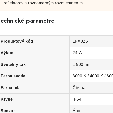
reflektorov s rovnomerným rozmiestnením.
Technické parametre
Produktový kód
LFX025
Výkon
24 W
Svetelný tok
1 900 lm
Farba svetla
3000 K / 4000 K / 60
Farba tela
Čierna
Krytie
IP54
Senzor
Áno