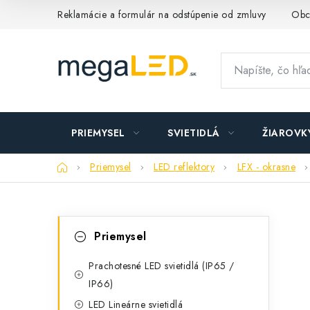
Prejsť
Reklamácie a formulár na odstúpenie od zmluvy
Obc
na
obsah
PRIEMYSEL
SVIETIDLÁ
ŽIAROVK
Domov
Priemysel
LED reflektory
LFX - okrasne
B
K
Preskočiť
Priemysel
kategórie
a
o
t
Prachotesné LED svietidlá (IP65 /
č
IP66)
e
n
LED Lineárne svietidlá