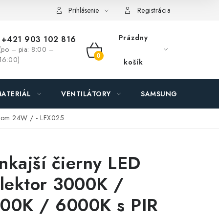
ás - MEGALED & JANTON Zákamenné
Zľavy pre profíkov
Hod
Prihlásenie
Registrácia
Prázdny
+421 903 102 816
(po – pia: 8:00 –
NÁKUPNÝ
16:00)
košík
KOŠÍK
ATERIÁL
VENTILÁTORY
SAMSUNG SVIETIDLÁ
orom 24W / - LFX025
nkajší čierny LED
flektor 3000K /
00K / 6000K s PIR