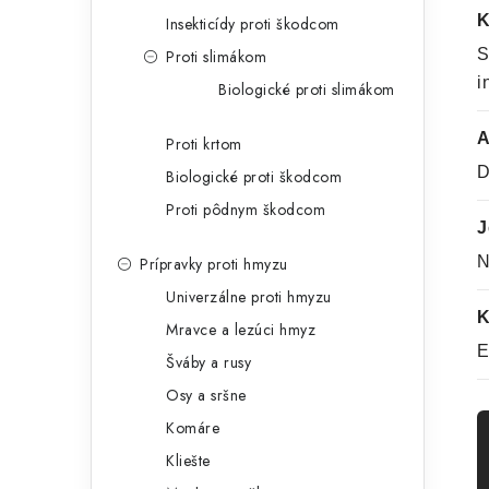
K
Insekticídy proti škodcom
S
Proti slimákom
i
Biologické proti slimákom
A
Proti krtom
D
Biologické proti škodcom
Proti pôdnym škodcom
J
N
Prípravky proti hmyzu
Univerzálne proti hmyzu
K
Mravce a lezúci hmyz
E
Šváby a rusy
Osy a sršne
Komáre
Kliešte