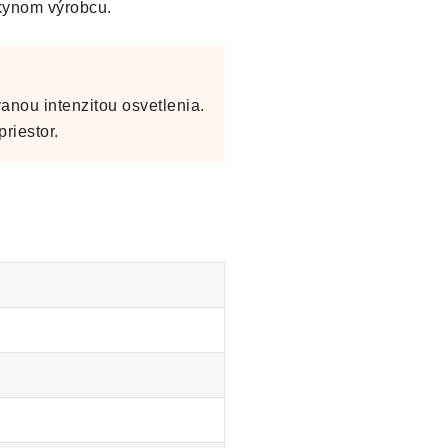
okynom výrobcu.
anou intenzitou osvetlenia.
riestor.