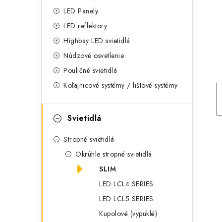
g
ý
LED Panely
ó
LED reflektory
p
r
Highbay LED svietidlá
a
i
Núdzové osvetlenie
e
n
Pouličné svietidlá
Koľajnicové systémy / lištové systémy
e
l
Svietidlá
Stropné svietidlá
Okrúhle stropné svietidlá
SLIM
LED LCL4 SERIES
LED LCL5 SERIES
Kupolové (vypuklé)