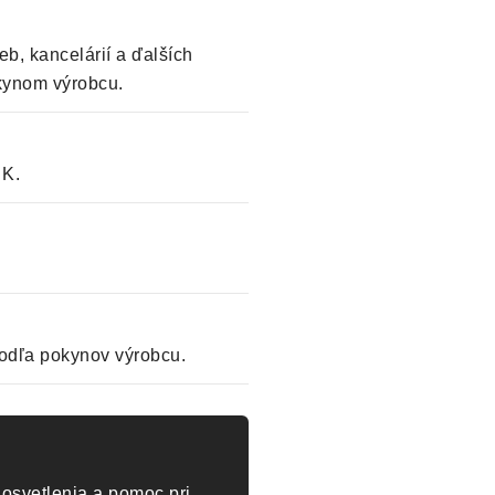
eb, kancelárií a ďalších
okynom výrobcu.
 K.
odľa pokynov výrobcu.
osvetlenia a pomoc pri