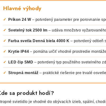
Hlavné výhody
✓
Príkon 24 W
– potvrdený parameter pre porovnanie sp
✓
Svetelný tok 2500 lm
– udáva množstvo vyžarovaného
✓
Farba svetla Denná biela 4000 K
– potvrdený odtieň 
✓
Krytie IP44
– pomáha určiť vhodné prostredie montáž
✓
LED čip SMD
– potvrdený typ použitého svetelného zd
✓
Stropná montáž
– praktické riešenie pre trvalé osvetle
Kde sa produkt hodí?
tropné svietidlo je vhodné do obývacích izieb, spální, chodi