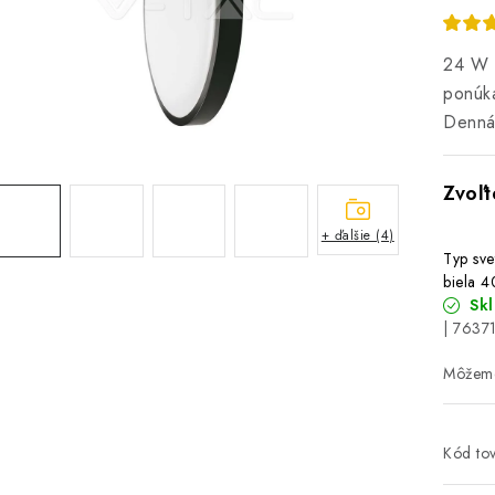
24 W L
ponúka
Denná 
+ ďalšie (4)
Typ sve
biela 
Sk
| 7637
Kód tov