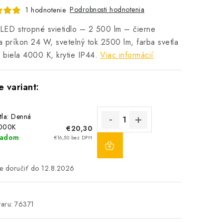
Podrobnosti hodnotenia
1 hodnotenie
ED stropné svietidlo – 2 500 lm – čierne
 príkon 24 W, svetelný tok 2500 lm, farba svetla
biela 4000 K, krytie IP44.
Viac informácií
tla: Denná
4000K
€20,30
DO
ladom
€16,50 bez DPH
KOŠÍKA
1
12.8.2026
aru:
76371