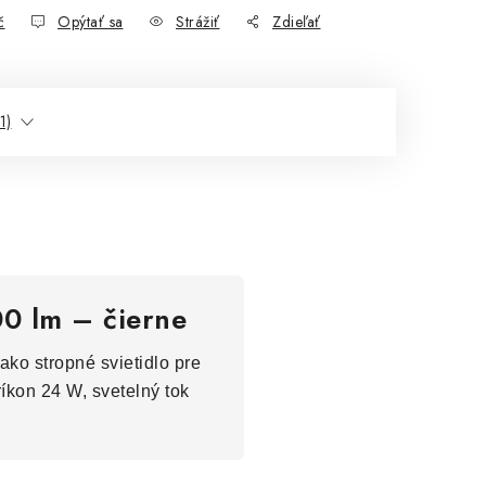
č
Opýtať sa
Strážiť
Zdieľať
1)
00 lm – čierne
ako stropné svietidlo pre
ríkon 24 W, svetelný tok