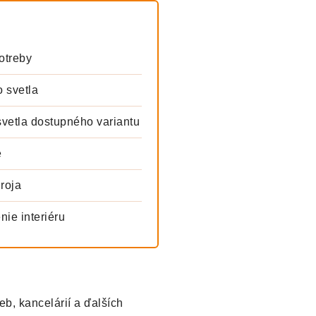
otreby
 svetla
svetla dostupného variantu
e
roja
nie interiéru
eb, kancelárií a ďalších