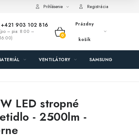
ás - MEGALED & JANTON Zákamenné
Zľavy pre profíkov
Hod
Prihlásenie
Registrácia
Prázdny
+421 903 102 816
(po – pia: 8:00 –
NÁKUPNÝ
16:00)
košík
KOŠÍK
ATERIÁL
VENTILÁTORY
SAMSUNG SVIETIDLÁ
W LED stropné
ietidlo - 2500lm -
erne