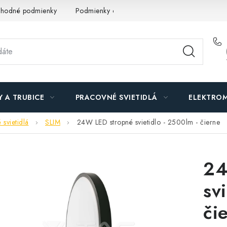
hodné podmienky
Podmienky ochrany osobných údajov
O n
Y A TRUBICE
PRACOVNÉ SVIETIDLÁ
ELEKTROM
 svietidlá
SLIM
24W LED stropné svietidlo - 2500lm - čierne
24
sv
či