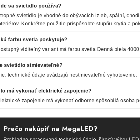
de sa svietidlo používa?
tropné svietidlo je vhodné do obývacích izieb, spální, chodi
nteriérov. Konkrétne použitie prispôsobte stupňu krytia a p
kú farbu svetla poskytuje?
ostupný viditeľný variant má farbu svetla Denná biela 4000
e svietidlo stmievateľné?
ie, technické údaje uvádzajú nestmievateľné vyhotovenie.
to má vykonať elektrické zapojenie?
lektrické zapojenie má vykonať odborne spôsobilá osoba p
Prečo nakúpiť na MegaLED?
Prehľadne spracované technické údaje, široký výber LED 