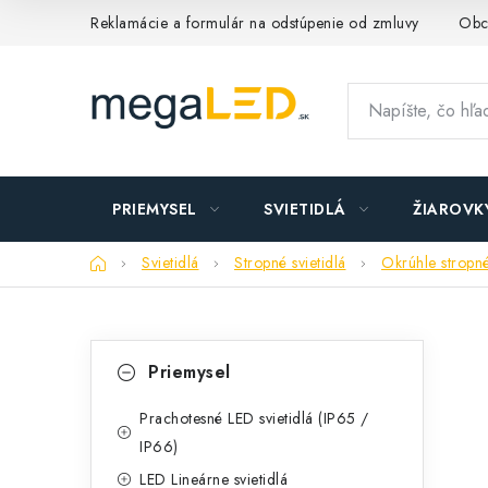
Prejsť
Reklamácie a formulár na odstúpenie od zmluvy
Obc
na
obsah
PRIEMYSEL
SVIETIDLÁ
ŽIAROVK
Domov
Svietidlá
Stropné svietidlá
Okrúhle stropné
B
K
Preskočiť
Priemysel
kategórie
a
o
t
Prachotesné LED svietidlá (IP65 /
č
IP66)
e
n
LED Lineárne svietidlá