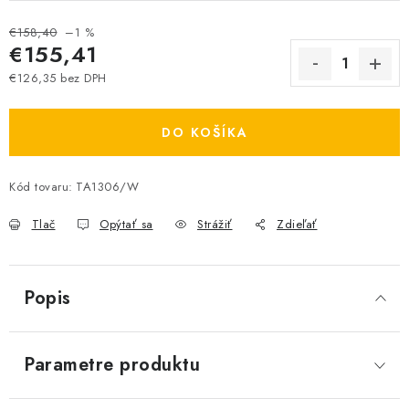
€158,40
–1 %
€155,41
€126,35 bez DPH
Jednotková cena:
DO KOŠÍKA
Kód tovaru:
TA1306/W
Tlač
Opýtať sa
Strážiť
Zdieľať
Popis
Parametre produktu