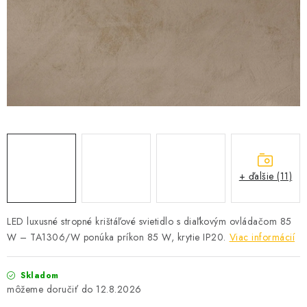
SOLÁRNE SYSTÉMY
SEZÓNNE VÝPREDAJE POĽNOPOTREBY
DOM A ZÁHRADA
OBCHODNÉ PODMIENKY
KONTAKTY
+ ďalšie (11)
O NÁS - MEGALED & JANTON ZÁKAMENNÉ
Reklamácie a formulár na odstúpenie od zmluvy
LED luxusné stropné krištáľové svietidlo s diaľkovým ovládačom 85
W – TA1306/W ponúka príkon 85 W, krytie IP20.
Viac informácií
Obchodné podmienky
Podmienky ochrany osobných údajov
O nás - MEGALED & JANTON Zákamenné
Skladom
Zľavy pre profíkov
Hodnotenie obchodu
Moja objednávka
12.8.2026