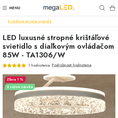
Prejsť
Hľad
na
obsah
Krištáľové stropné svietidlá
PRIEMYSEL
LED luxusné stropné krištáľové
SVIETIDLÁ
svietidlo s diaľkovým ovládačom
ŽIAROVKY A TRUBICE
85W - TA1306/W
PRACOVNÉ SVIETIDLÁ
Podrobnosti hodnotenia
1 hodnotenie
ELEKTROMATERIÁL
1 %
3 ročná záruka
VENTILÁTORY
SAMSUNG SVIETIDLÁ