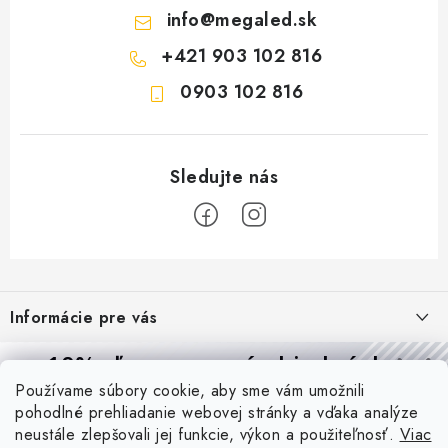
info
@
megaled.sk
+421 903 102 816
0903 102 816
Z
á
Informácie pre vás
p
ä
Reklamácie a formulár na odstúpenie od zmluvy
10% zľava
na prvú objednávku
Prijímame online platby
t
Používame súbory cookie, aby sme vám umožnili
Obchodné podmienky
Prihláste sa a
získajte
zľavu aj praktické tipy,
vďaka ktorým
i
pohodlné prehliadanie webovej stránky a vďaka analýze
budete svietiť lepšie a platiť menej.
Blog
e
Podmienky ochrany osobných údajov
neustále zlepšovali jej funkcie, výkon a použiteľnosť.
Viac