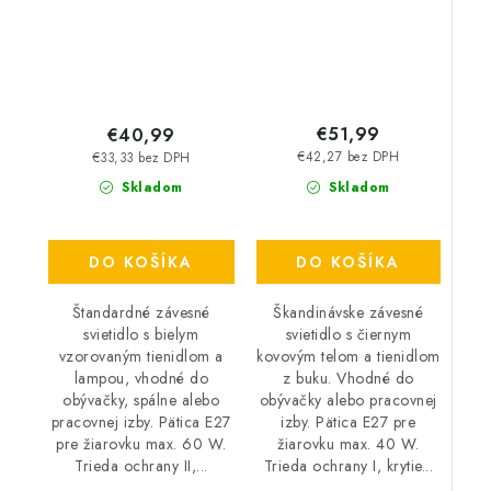
€51,99
€40,99
€42,27 bez DPH
€33,33 bez DPH
Skladom
Skladom
DO KOŠÍKA
DO KOŠÍKA
Škandinávske závesné
Štandardné závesné
svietidlo s čiernym
svietidlo s bielym
kovovým telom a tienidlom
vzorovaným tienidlom a
z buku. Vhodné do
lampou, vhodné do
obývačky alebo pracovnej
obývačky, spálne alebo
izby. Pätica E27 pre
pracovnej izby. Pätica E27
žiarovku max. 40 W.
pre žiarovku max. 60 W.
Trieda ochrany I, krytie...
Trieda ochrany II,...