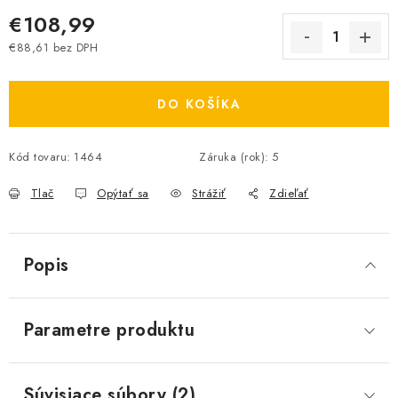
€108,99
€88,61 bez DPH
Jednotková cena:
DO KOŠÍKA
Kód tovaru:
1464
Záruka (rok)
:
5
Tlač
Opýtať sa
Strážiť
Zdieľať
Popis
Parametre produktu
Súvisiace súbory (2)