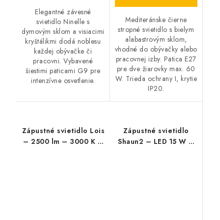
Elegantné závesné
Mediteránske čierne
svietidlo Ninelle s
stropné svietidlo s bielym
dymovým sklom a visiacimi
alabastrovým sklom,
kryštálikmi dodá noblesu
vhodné do obývačky alebo
každej obývačke či
pracovnej izby. Pätica E27
pracovni. Vybavené
pre dve žiarovky max. 60
šiestimi päticami G9 pre
W. Trieda ochrany I, krytie
intenzívne osvetlenie.
IP20.
Zápustné svietidlo Lois
Zápustné svietidlo
– 2500 lm – 3000 K –
Shaun2 – LED 15 W –
LED 36 W – IP20
IP20