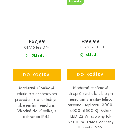
Novinka
LED 22 W – IP20
€99,99
€57,99
€81,29 bez DPH
€47,15 bez DPH
Skladom
Skladom
DO KOŠÍKA
DO KOŠÍKA
Moderné chrómové
Moderné kúpeľňové
stropné svietidlo s bielym
svietidlo v chrómovom
tienidlom a nastaviteľnou
prevedení s priehľadným
farebnou teplotou (3000,
skleneným tienidlom.
4000, 6500 K). Výkon
Vhodné do kúpeľne, s
LED 22 W, svetelný tok
ochranou IP44.
2400 lm. Trieda ochrany
II, krytie IP20.