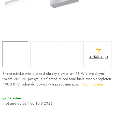
SOLÁRNE SYSTÉMY
SEZÓNNE VÝPREDAJE POĽNOPOTREBY
DOM A ZÁHRADA
OBCHODNÉ PODMIENKY
KONTAKTY
+ ďalšie (3)
O NÁS - MEGALED & JANTON ZÁKAMENNÉ
Škandinávske svietidlo nad obrazy s výkonom 18 W a svetelným
tokom 900 lm, poskytuje príjemné prirodzené biele svetlo s teplotou
Reklamácie a formulár na odstúpenie od zmluvy
4000 K. Vhodné do obývačky a pracovnej izby.
Viac informácií
Obchodné podmienky
Podmienky ochrany osobných údajov
O nás - MEGALED & JANTON Zákamenné
Skladom
10.8.2026
Zľavy pre profíkov
Hodnotenie obchodu
Moja objednávka