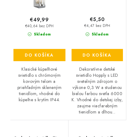
€5,50
€49,99
€4,47 bez DPH
€40,64 bez DPH
Skladom
Skladom
DO KOŠÍKA
DO KOŠÍKA
Dekoratívne detské
Klasické kúpeľňové
svietidlo Hopply s LED
svietidlo s chrómovým
svetelným zdrojom o
kovovým telom a
výkone 0,3 W a studenou
priehľadným skleneným
bielou farbou svetla 6000
tienidlom, vhodné do
K. Vhodné do detskej izby,
kúpeľne s krytím IP44.
zaujme viacfarebným
tienidlom a dlhou...