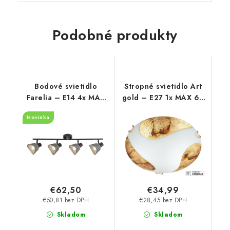
Podobné produkty
Bodové svietidlo
Stropné svietidlo Art
Farelia – E14 4x MAX
gold – E27 1x MAX 60
10 W – IP20
W – IP20
Novinka
€62,50
€34,99
€50,81 bez DPH
€28,45 bez DPH
Skladom
Skladom