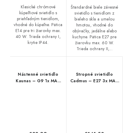
Klasické chrómové
Štandardné biele závesné
kúpeľňové svietidlo s
svietidlo s tienidlom z
priehľadným tienidlom,
bieleho skla a umelou
vhodné do kúpeľne. Pätica
hmotou, vhodné do
E14 pre tri žiarovky max.
obývačky, jedálne alebo
40 W. Trieda ochrany I,
kuchyne. Pätica E27 pre
krytie IP44.
žiarovku max. 60 W.
Trieda ochrany II,...
Nástenné svietidlo
Stropné svietidlo
Kaunas – G9 1x MAX
Cadmus – E27 3x MAX
10 W – IP20
25 W – IP20