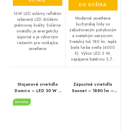
DO KOŠÍKA
16W LED solárny reflektor
Moderné osvetlenie
vybavený LED diódami
kuchynskej linky so
prémiovej kvality. Solárne
zabudovaným pohybovým
svietidlo je energeticky
a svetelným senzorom.
úsporné a je výborným
Svetelný tok 180 lm, teplá
riešením pre vonkajšie
biela farba svetla (4000
osvetlenie
K). Výkon LED 3 W,
napájanie batériou 3,7...
Stojanové svietidlo
Zápustné svietidlo
Domiro – LED 30 W +
Sonnet – 1880 lm –
E27 – 3000 K
4000 K – LED 18 W –
Novinka
IP20