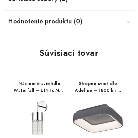
Hodnotenie produktu (0)
Súvisiaci tovar
Nástenné svietidlo
Stropné svietidlo
Waterfall – E14 1x MAX
Adeline – 1800 lm –
40 W – IP20
3000-6000 K – LED 28
W – IP20