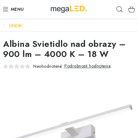
Prejsť
Hľad
na
obsah
Interiér
PRIEMYSEL
Albina Svietidlo nad obrazy –
SVIETIDLÁ
900 lm – 4000 K – 18 W
ŽIAROVKY A TRUBICE
Podrobnosti hodnotenia
Neohodnotené
PRACOVNÉ SVIETIDLÁ
ELEKTROMATERIÁL
VENTILÁTORY
SAMSUNG SVIETIDLÁ