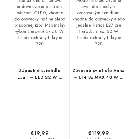
Štandardné chrómové
Moderné biele závesné
bodové svietidlo s tromi
svietidlo s bielym
päticami GU10, vhodné
vzorovaným tienidlom,
do obývačky, spálne alebo
vhodné do obývačky alebo
pracovnej izby. Maximálny
jedálne. Pätica E27 pre
výkon žiaroviek 3x 50 W.
žiarovku max. 60 W.
Trieda ochrany I, krytie
Trieda ochrany I, krytie
IP20.
IP20.
Zápustné svietidlo
Závesné svietidlo Anna
Lauri – LED 22 W –
– E14 3x MAX 40 W –
IP20
IP20
€19,99
€119,99