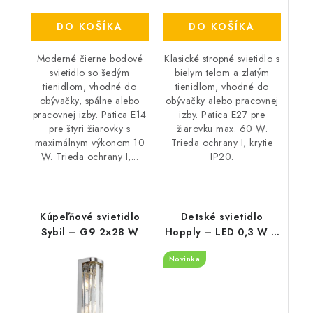
DO KOŠÍKA
DO KOŠÍKA
Moderné čierne bodové
Klasické stropné svietidlo s
svietidlo so šedým
bielym telom a zlatým
tienidlom, vhodné do
tienidlom, vhodné do
obývačky, spálne alebo
obývačky alebo pracovnej
pracovnej izby. Pätica E14
izby. Pätica E27 pre
pre štyri žiarovky s
žiarovku max. 60 W.
maximálnym výkonom 10
Trieda ochrany I, krytie
W. Trieda ochrany I,...
IP20.
Kúpeľňové svietidlo
Detské svietidlo
Sybil – G9 2×28 W
Hopply – LED 0,3 W –
6000 K
Novinka