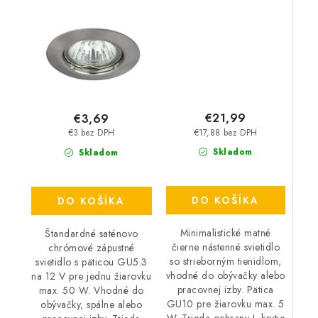
12V 1x MAX 50 W –
5 W – IP20
IP20
€21,99
€3,69
€17,88 bez DPH
€3 bez DPH
Skladom
Skladom
DO KOŠÍKA
DO KOŠÍKA
Minimalistické matné
Štandardné saténovo
čierne nástenné svietidlo
chrómové zápustné
so strieborným tienidlom,
svietidlo s päticou GU5.3
vhodné do obývačky alebo
na 12 V pre jednu žiarovku
pracovnej izby. Pätica
max. 50 W. Vhodné do
GU10 pre žiarovku max. 5
obývačky, spálne alebo