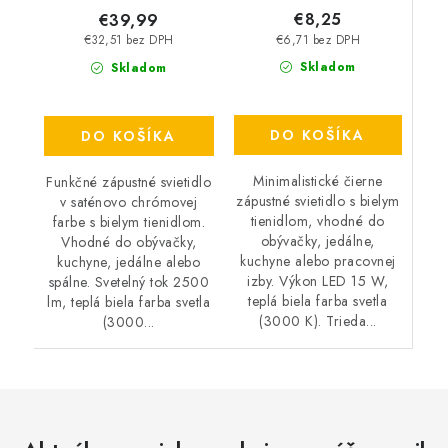
€8,25
€39,99
€6,71 bez DPH
€32,51 bez DPH
Skladom
Skladom
DO KOŠÍKA
DO KOŠÍKA
Minimalistické čierne
Funkčné zápustné svietidlo
zápustné svietidlo s bielym
v saténovo chrómovej
tienidlom, vhodné do
farbe s bielym tienidlom.
obývačky, jedálne,
Vhodné do obývačky,
kuchyne alebo pracovnej
kuchyne, jedálne alebo
izby. Výkon LED 15 W,
spálne. Svetelný tok 2500
teplá biela farba svetla
lm, teplá biela farba svetla
(3000 K). Trieda...
(3000...