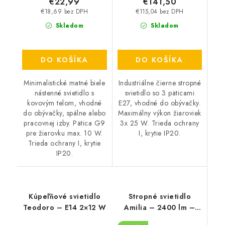
€22,99
€141,50
€18,69 bez DPH
€115,04 bez DPH
Skladom
Skladom
DO KOŠÍKA
DO KOŠÍKA
Minimalistické matné biele
Industriálne čierne stropné
nástenné svietidlo s
svietidlo so 3 päticami
kovovým telom, vhodné
E27, vhodné do obývačky.
do obývačky, spálne alebo
Maximálny výkon žiaroviek
pracovnej izby. Pätica G9
3x 25 W. Trieda ochrany
pre žiarovku max. 10 W.
I, krytie IP20.
Trieda ochrany I, krytie
IP20.
Kúpeľňové svietidlo
Stropné svietidlo
Teodoro – E14 2×12 W
Amilia – 2400 lm –
3000, 4000, 6500 K –