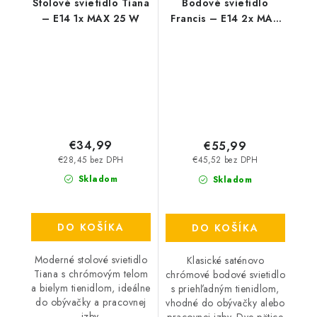
Stolové svietidlo Tiana
Bodové svietidlo
– E14 1x MAX 25 W
Francis – E14 2x MAX
28 W – IP20
€34,99
€55,99
€28,45 bez DPH
€45,52 bez DPH
Skladom
Skladom
DO KOŠÍKA
DO KOŠÍKA
Moderné stolové svietidlo
Klasické saténovo
Tiana s chrómovým telom
chrómové bodové svietidlo
a bielym tienidlom, ideálne
s priehľadným tienidlom,
do obývačky a pracovnej
vhodné do obývačky alebo
izby.