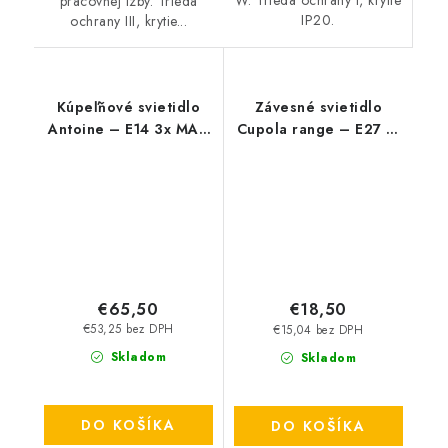
W. Trieda ochrany I, krytie
pracovnej izby. Trieda
IP20.
ochrany III, krytie...
Kúpeľňové svietidlo
Závesné svietidlo
Antoine – E14 3x MAX
Cupola range – E27 1x
40 W – IP44
MAX 60 W – IP20
€65,50
€18,50
€53,25 bez DPH
€15,04 bez DPH
Skladom
Skladom
DO KOŠÍKA
DO KOŠÍKA