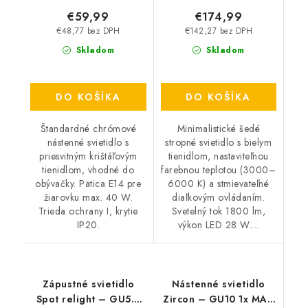
€59,99
€174,99
€48,77 bez DPH
€142,27 bez DPH
Skladom
Skladom
DO KOŠÍKA
DO KOŠÍKA
Štandardné chrómové
Minimalistické šedé
nástenné svietidlo s
stropné svietidlo s bielym
priesvitným krištáľovým
tienidlom, nastaviteľnou
tienidlom, vhodné do
farebnou teplotou (3000–
obývačky. Pätica E14 pre
6000 K) a stmievateľné
žiarovku max. 40 W.
diaľkovým ovládaním.
Trieda ochrany I, krytie
Svetelný tok 1800 lm,
IP20.
výkon LED 28 W....
Zápustné svietidlo
Nástenné svietidlo
Spot relight – GU5.3
Zircon – GU10 1x MAX