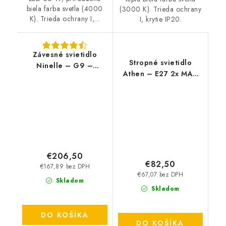
biela farba svetla (4000
(3000 K). Trieda ochrany
K). Trieda ochrany I,...
I, krytie IP20.
Závesné svietidlo
Stropné svietidlo
Ninelle – G9 –
Athen – E27 2x MAX
6×40 W – IP20
60 W – IP20
€206,50
€82,50
€167,89 bez DPH
€67,07 bez DPH
Skladom
Skladom
DO KOŠÍKA
DO KOŠÍKA