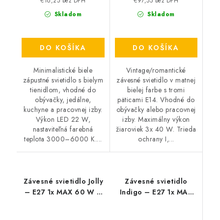
€16,25 bez DPH
€97,55 bez DPH
Skladom
Skladom
DO KOŠÍKA
DO KOŠÍKA
Minimalistické biele
Vintage/romantické
zápustné svietidlo s bielym
závesné svietidlo v matnej
tienidlom, vhodné do
bielej farbe s tromi
obývačky, jedálne,
päticami E14. Vhodné do
kuchyne a pracovnej izby.
obývačky alebo pracovnej
Výkon LED 22 W,
izby. Maximálny výkon
nastaviteľná farebná
žiaroviek 3x 40 W. Trieda
teplota 3000–6000 K....
ochrany I,...
Závesné svietidlo Jolly
Závesné svietidlo
– E27 1x MAX 60 W –
Indigo – E27 1x MAX
IP20
40 W – IP20