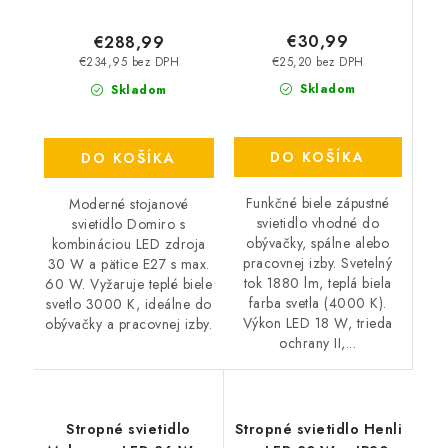
€30,99
€288,99
€25,20 bez DPH
€234,95 bez DPH
Skladom
Skladom
DO KOŠÍKA
DO KOŠÍKA
Funkčné biele zápustné
Moderné stojanové
svietidlo vhodné do
svietidlo Domiro s
obývačky, spálne alebo
kombináciou LED zdroja
pracovnej izby. Svetelný
30 W a pätice E27 s max.
tok 1880 lm, teplá biela
60 W. Vyžaruje teplé biele
farba svetla (4000 K).
svetlo 3000 K, ideálne do
Výkon LED 18 W, trieda
obývačky a pracovnej izby.
ochrany II,...
Stropné svietidlo
Stropné svietidlo Henli