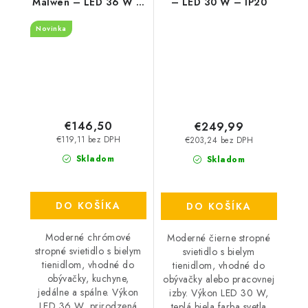
Malwen – LED 36 W –
– LED 30 W – IP20
IP20
Novinka
€146,50
€249,99
€119,11 bez DPH
€203,24 bez DPH
Skladom
Skladom
DO KOŠÍKA
DO KOŠÍKA
Moderné chrómové
Moderné čierne stropné
stropné svietidlo s bielym
svietidlo s bielym
tienidlom, vhodné do
tienidlom, vhodné do
obývačky, kuchyne,
obývačky alebo pracovnej
jedálne a spálne. Výkon
izby. Výkon LED 30 W,
LED 36 W, prirodzená
teplá biela farba svetla