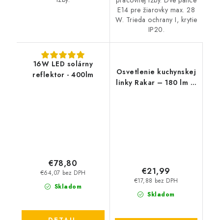
pracovnej izby. Dve pätice
E14 pre žiarovky max. 28
W. Trieda ochrany I, krytie
IP20.
16W LED solárny
Osvetlenie kuchynskej
reflektor - 400lm
linky Rakar – 180 lm –
4000 K – LED 3 W –
IP20
€78,80
€21,99
€64,07 bez DPH
€17,88 bez DPH
Skladom
Skladom
DETAIL