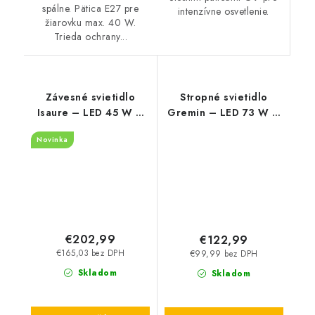
spálne. Pätica E27 pre
intenzívne osvetlenie.
žiarovku max. 40 W.
Trieda ochrany...
Závesné svietidlo
Stropné svietidlo
Isaure – LED 45 W –
Gremin – LED 73 W –
IP20
IP20
Novinka
€202,99
€122,99
€165,03 bez DPH
€99,99 bez DPH
Skladom
Skladom