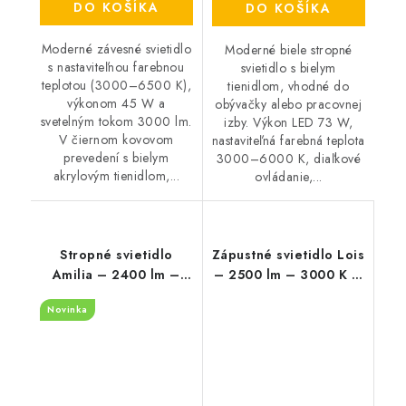
DO KOŠÍKA
DO KOŠÍKA
Moderné závesné svietidlo
Moderné biele stropné
s nastaviteľnou farebnou
svietidlo s bielym
teplotou (3000–6500 K),
tienidlom, vhodné do
výkonom 45 W a
obývačky alebo pracovnej
svetelným tokom 3000 lm.
izby. Výkon LED 73 W,
V čiernom kovovom
nastaviteľná farebná teplota
prevedení s bielym
3000–6000 K, diaľkové
akrylovým tienidlom,...
ovládanie,...
Stropné svietidlo
Zápustné svietidlo Lois
Amilia – 2400 lm –
– 2500 lm – 3000 K –
3000, 4000, 6500 K –
LED 36 W – IP20
Novinka
LED 22 W – IP20