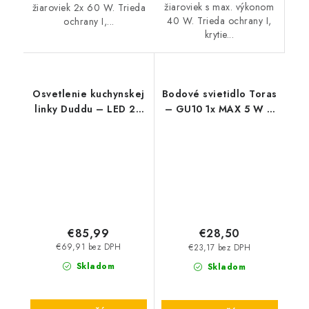
žiaroviek s max. výkonom
žiaroviek 2x 60 W. Trieda
40 W. Trieda ochrany I,
ochrany I,...
krytie...
Osvetlenie kuchynskej
Bodové svietidlo Toras
linky Duddu – LED 20
– GU10 1x MAX 5 W –
W – 4000 K
IP20
€85,99
€28,50
€69,91 bez DPH
€23,17 bez DPH
Skladom
Skladom