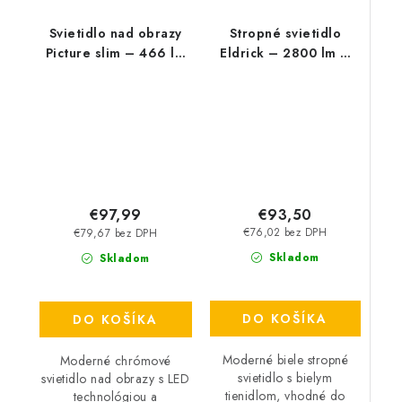
Svietidlo nad obrazy
Stropné svietidlo
Picture slim – 466 lm
Eldrick – 2800 lm –
– 4000 K – LED 12 W
4000 K – LED 36 W –
– IP20
IP20
€93,50
€97,99
€76,02 bez DPH
€79,67 bez DPH
Skladom
Skladom
DO KOŠÍKA
DO KOŠÍKA
Moderné biele stropné
Moderné chrómové
svietidlo s bielym
svietidlo nad obrazy s LED
tienidlom, vhodné do
technológiou a