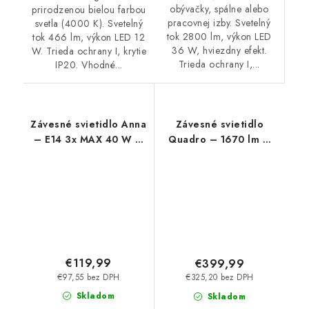
obývačky, spálne alebo
prirodzenou bielou farbou
pracovnej izby. Svetelný
svetla (4000 K). Svetelný
tok 2800 lm, výkon LED
tok 466 lm, výkon LED 12
36 W, hviezdny efekt.
W. Trieda ochrany I, krytie
Trieda ochrany I,...
IP20. Vhodné...
Závesné svietidlo Anna
Závesné svietidlo
– E14 3x MAX 40 W –
Quadro – 1670 lm –
IP20
4000 K – LED 60 W –
IP20
€119,99
€399,99
€97,55 bez DPH
€325,20 bez DPH
Skladom
Skladom