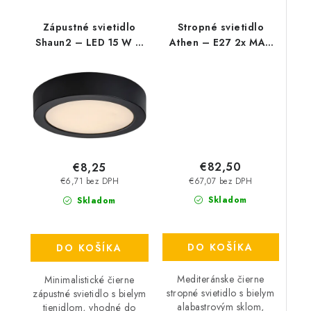
Zápustné svietidlo
Stropné svietidlo
Shaun2 – LED 15 W –
Athen – E27 2x MAX
IP20
60 W – IP20
€82,50
€8,25
€67,07 bez DPH
€6,71 bez DPH
Skladom
Skladom
DO KOŠÍKA
DO KOŠÍKA
Mediteránske čierne
Minimalistické čierne
stropné svietidlo s bielym
zápustné svietidlo s bielym
alabastrovým sklom,
tienidlom, vhodné do