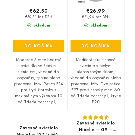
€62,50
€26,99
€50,81 bez DPH
€21,94 bez DPH
Skladom
Skladom
DO KOŠÍKA
DO KOŠÍKA
Moderné čierne bodové
Mediteránske stropné
svietidlo so šedým
svietidlo s bielym
tienidlom, vhodné do
alabastrovým sklom,
obývačky, spálne alebo
vhodné do obývačky alebo
pracovnej izby. Pätica E14
pracovnej izby. Dve pätice
pre štyri žiarovky s
E27 pre žiarovky max. 60
maximálnym výkonom 10
W. Trieda ochrany I, krytie
W. Trieda ochrany I,...
IP20.
Závesné svietidlo
Závesné svietidlo
Ninelle – G9 –
Monet – E27 1x MAX