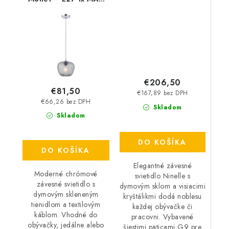
6×40 W – IP20
40 W – IP20
€206,50
€81,50
€167,89 bez DPH
€66,26 bez DPH
Skladom
Skladom
DO KOŠÍKA
DO KOŠÍKA
Elegantné závesné
Moderné chrómové
svietidlo Ninelle s
závesné svietidlo s
dymovým sklom a visiacimi
dymovým skleneným
kryštálikmi dodá noblesu
tienidlom a textilovým
každej obývačke či
káblom. Vhodné do
pracovni. Vybavené
obývačky, jedálne alebo
šiestimi päticami G9 pre