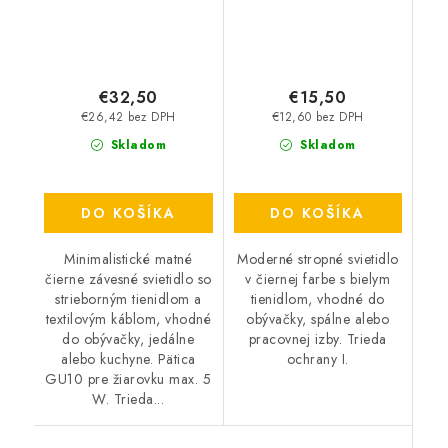
€32,50
€15,50
€26,42 bez DPH
€12,60 bez DPH
Skladom
Skladom
DO KOŠÍKA
DO KOŠÍKA
Minimalistické matné
Moderné stropné svietidlo
čierne závesné svietidlo so
v čiernej farbe s bielym
strieborným tienidlom a
tienidlom, vhodné do
textilovým káblom, vhodné
obývačky, spálne alebo
do obývačky, jedálne
pracovnej izby. Trieda
alebo kuchyne. Pätica
ochrany I.
GU10 pre žiarovku max. 5
W. Trieda...