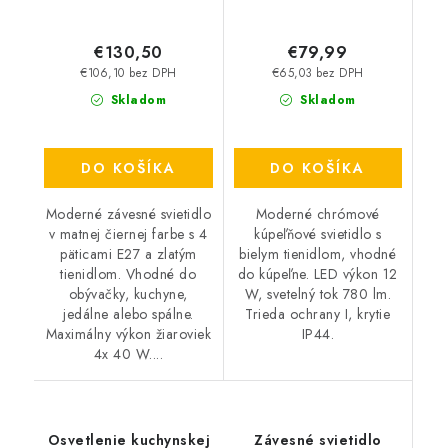
€130,50
€79,99
€106,10 bez DPH
€65,03 bez DPH
Skladom
Skladom
DO KOŠÍKA
DO KOŠÍKA
Moderné závesné svietidlo
Moderné chrómové
v matnej čiernej farbe s 4
kúpeľňové svietidlo s
päticami E27 a zlatým
bielym tienidlom, vhodné
tienidlom. Vhodné do
do kúpeľne. LED výkon 12
obývačky, kuchyne,
W, svetelný tok 780 lm.
jedálne alebo spálne.
Trieda ochrany I, krytie
Maximálny výkon žiaroviek
IP44.
4x 40 W....
Osvetlenie kuchynskej
Závesné svietidlo