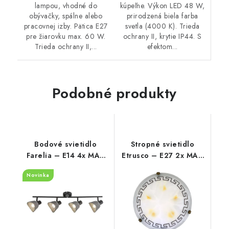
kúpeľne. Výkon LED 48 W,
lampou, vhodné do
prirodzená biela farba
obývačky, spálne alebo
svetla (4000 K). Trieda
pracovnej izby. Pätica E27
ochrany II, krytie IP44. S
pre žiarovku max. 60 W.
efektom...
Trieda ochrany II,...
Podobné produkty
Bodové svietidlo
Stropné svietidlo
Farelia – E14 4x MAX
Etrusco – E27 2x MAX
10 W – IP20
60 W – IP20
Novinka