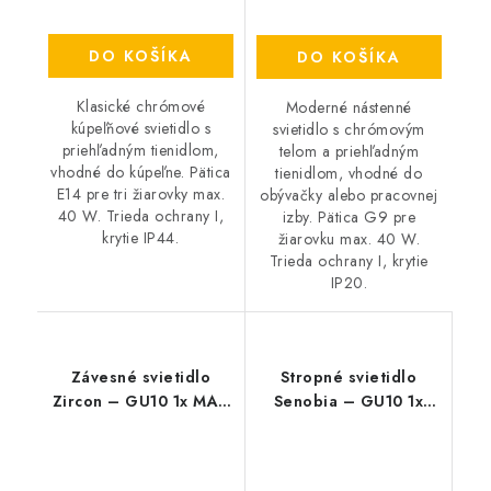
DO KOŠÍKA
DO KOŠÍKA
Klasické chrómové
Moderné nástenné
kúpeľňové svietidlo s
svietidlo s chrómovým
priehľadným tienidlom,
telom a priehľadným
vhodné do kúpeľne. Pätica
tienidlom, vhodné do
E14 pre tri žiarovky max.
obývačky alebo pracovnej
40 W. Trieda ochrany I,
izby. Pätica G9 pre
krytie IP44.
žiarovku max. 40 W.
Trieda ochrany I, krytie
IP20.
Závesné svietidlo
Stropné svietidlo
Zircon – GU10 1x MAX
Senobia – GU10 1x
5 W – IP20
MAX 35 W – IP20