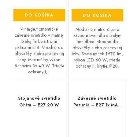
DO KOŠÍKA
DO KOŠÍKA
Vintage/romantické
Moderné matné čierne
závesné svietidlo v matnej
závesné svietidlo s bielym
bielej farbe s tromi
tienidlom, vhodné do
päticami E14. Vhodné do
obývačky alebo pracovnej
obývačky alebo pracovnej
izby. Svetelný tok 1670 lm,
izby. Maximálny výkon
výkon LED 60 W, trieda
žiaroviek 3x 40 W. Trieda
ochrany II, krytie IP20.
ochrany I,...
Stojanové svietidlo
Závesné svietidlo
Ghita – E27 20 W
Petunia – E27 1x MAX
15 W – IP20