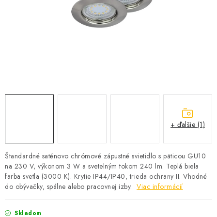
SOLÁRNE SYSTÉMY
SEZÓNNE VÝPREDAJE POĽNOPOTREBY
DOM A ZÁHRADA
OBCHODNÉ PODMIENKY
KONTAKTY
+ ďalšie (1)
O NÁS - MEGALED & JANTON ZÁKAMENNÉ
Reklamácie a formulár na odstúpenie od zmluvy
Štandardné saténovo chrómové zápustné svietidlo s päticou GU10
na 230 V, výkonom 3 W a svetelným tokom 240 lm. Teplá biela
Obchodné podmienky
Podmienky ochrany osobných údajov
farba svetla (3000 K). Krytie IP44/IP40, trieda ochrany II. Vhodné
O nás - MEGALED & JANTON Zákamenné
do obývačky, spálne alebo pracovnej izby.
Viac informácií
Zľavy pre profíkov
Hodnotenie obchodu
Moja objednávka
Skladom