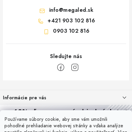
info
@
megaled.sk
+421 903 102 816
0903 102 816
Z
á
Informácie pre vás
p
ä
Reklamácie a formulár na odstúpenie od zmluvy
10% zľava
na prvú objednávku
Prijímame online platby
t
Používame súbory cookie, aby sme vám umožnili
Obchodné podmienky
Prihláste sa a
získajte
zľavu aj praktické tipy,
vďaka ktorým
i
pohodlné prehliadanie webovej stránky a vďaka analýze
budete svietiť lepšie a platiť menej.
Blog
Podmienky ochrany osobných údajov