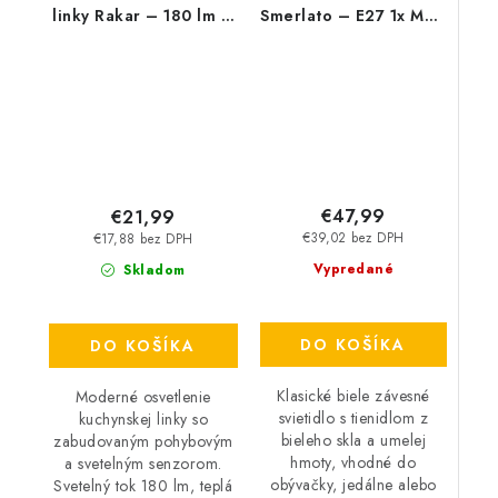
linky Rakar – 180 lm –
Smerlato – E27 1x MAX
4000 K – LED 3 W –
60 W – IP20
IP20
€47,99
€21,99
€39,02 bez DPH
€17,88 bez DPH
Vypredané
Skladom
DO KOŠÍKA
DO KOŠÍKA
Klasické biele závesné
Moderné osvetlenie
svietidlo s tienidlom z
kuchynskej linky so
bieleho skla a umelej
zabudovaným pohybovým
hmoty, vhodné do
a svetelným senzorom.
obývačky, jedálne alebo
Svetelný tok 180 lm, teplá