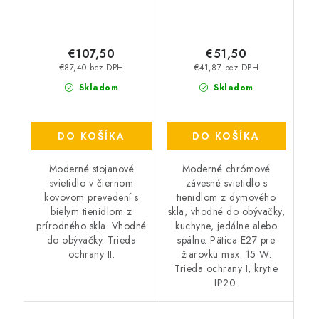
€107,50
€51,50
€87,40 bez DPH
€41,87 bez DPH
Skladom
Skladom
DO KOŠÍKA
DO KOŠÍKA
Moderné stojanové
Moderné chrómové
svietidlo v čiernom
závesné svietidlo s
kovovom prevedení s
tienidlom z dymového
bielym tienidlom z
skla, vhodné do obývačky,
prírodného skla. Vhodné
kuchyne, jedálne alebo
do obývačky. Trieda
spálne. Pätica E27 pre
ochrany II.
žiarovku max. 15 W.
Trieda ochrany I, krytie
IP20.