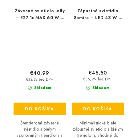
Závesné svietidlo Jolly
Zápustné svietidlo
– E27 1x MAX 60 W –
Samira – LED 48 W –
IP20
IP44
€45,50
€40,99
€36,99 bez DPH
€33,33 bez DPH
Skladom
Skladom
DO KOŠÍKA
DO KOŠÍKA
Minimalistické biele
Štandardné závesné
zápustné svietidlo s bielym
svietidlo s bielym
tienidlom, vhodné do
vzorovaným tienidlom a