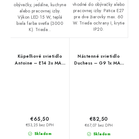
vhodné do obývačky alebo
obývačky, jedálne, kuchyne
pracovnej izby. Pätica E27
alebo pracovnej izby.
pre dve žiarovky max. 60
Výkon LED 15 W, teplá
W. Trieda ochrany I, krytie
biela farba svetla (3000
IP20.
K). Trieda...
Kúpeľňové svietidlo
Nástenné svietidlo
Antoine – E14 3x MAX
Duchess – G9 1x MAX
40 W – IP44
40 W – IP20
€65,50
€82,50
€53,25 bez DPH
€67,07 bez DPH
Skladom
Skladom