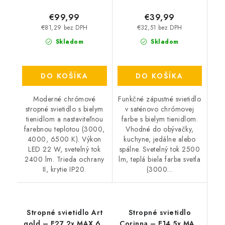
€99,99
€39,99
€81,29 bez DPH
€32,51 bez DPH
Skladom
Skladom
DO KOŠÍKA
DO KOŠÍKA
Moderné chrómové
Funkčné zápustné svietidlo
stropné svietidlo s bielym
v saténovo chrómovej
tienidlom a nastaviteľnou
farbe s bielym tienidlom.
farebnou teplotou (3000,
Vhodné do obývačky,
4000, 6500 K). Výkon
kuchyne, jedálne alebo
LED 22 W, svetelný tok
spálne. Svetelný tok 2500
2400 lm. Trieda ochrany
lm, teplá biela farba svetla
II, krytie IP20.
(3000...
Stropné svietidlo Art
Stropné svietidlo
gold – E27 2x MAX 60
Corinna – E14 5x MAX