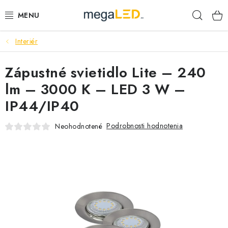
Prejsť
Hľad
na
obsah
Interiér
PRIEMYSEL
Zápustné svietidlo Lite – 240
SVIETIDLÁ
lm – 3000 K – LED 3 W –
ŽIAROVKY A TRUBICE
IP44/IP40
PRACOVNÉ SVIETIDLÁ
Podrobnosti hodnotenia
Neohodnotené
ELEKTROMATERIÁL
VENTILÁTORY
SAMSUNG SVIETIDLÁ