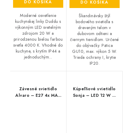
DO KOŠÍKA
DO KOŠÍKA
Moderné osvetlenie
Škandinávsky štýl
kuchynskej linky Duddu s
bodového svietidla s
výkonným LED svetelným
dreveným telom v
zdrojom 20 W a
dubovom odtieni a
prirodzenou bielou farbou
čiernym tienidlom. Určené
svetla 4000 K. Vhodné do
do obývačky. Pätica
kuchyne, s krytím IP44 a
GU10, max. výkon 5 W.
jednoduchým...
Trieda ochrany I, krytie
IP20.
Závesné svietidlo
Kúpeľňové svietidlo
Alvaro – E27 4x MAX
Sonja – LED 12 W –
40 W – IP20
IP44