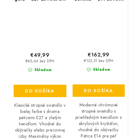
W – IP20
40 W – IP20
€162,99
€49,99
€132,51 bez DPH
€40,64 bez DPH
Skladom
Skladom
DO KOŠÍKA
DO KOŠÍKA
Moderné chrómové
Klasické stropné svietidlo v
stropné svietidlo s
bielej farbe s dvoma
priehľadným tienidlom z
päticami E27 a zlatým
akrylových kryštálov,
tienidlom. Vhodné do
vhodné do obývačky.
obývačky alebo pracovnej
Pätica E14 pre päť
izby. Maximálny výkon