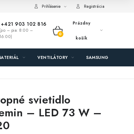
ás - MEGALED & JANTON Zákamenné
Zľavy pre profíkov
Hod
Prihlásenie
Registrácia
Prázdny
+421 903 102 816
(po – pia: 8:00 –
NÁKUPNÝ
16:00)
košík
KOŠÍK
ATERIÁL
VENTILÁTORY
SAMSUNG SVIETIDLÁ
ropné svietidlo
emin – LED 73 W –
20