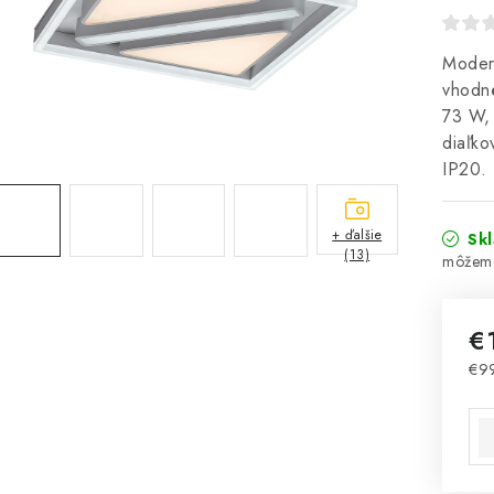
Modern
vhodn
73 W,
diaľko
IP20.
+ ďalšie
Sk
(13)
€
€9
Jed