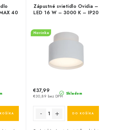
idlo
Zápustné svietidlo Ovidia –
x MAX 40
LED 16 W – 3000 K – IP20
Novinka
€37,99
m
Skladom
€30,89 bez DPH
KOŠÍKA
DO KOŠÍKA