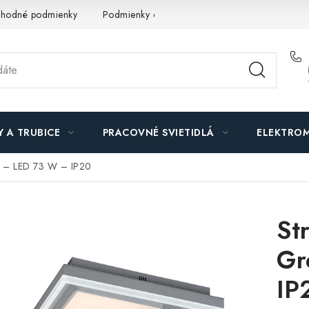
hodné podmienky
Podmienky ochrany osobných údajov
O n
Y A TRUBICE
PRACOVNÉ SVIETIDLÁ
ELEKTROM
in – LED 73 W – IP20
St
Gr
IP