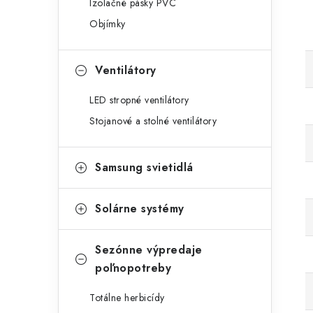
Izolačné pásky PVC
Objímky
Ventilátory
LED stropné ventilátory
Stojanové a stolné ventilátory
Samsung svietidlá
Solárne systémy
Sezónne výpredaje
poľnopotreby
Totálne herbicídy