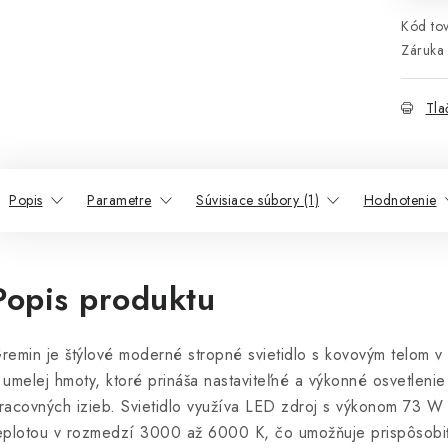
Kód tov
Záruka 
Tla
Popis
Parametre
Súvisiace súbory (1)
Hodnotenie
Popis produktu
remin je štýlové moderné stropné svietidlo s kovovým telom v b
 umelej hmoty, ktoré prináša nastaviteľné a výkonné osvetleni
racovných izieb. Svietidlo využíva LED zdroj s výkonom 73 W 
eplotou v rozmedzí 3000 až 6000 K, čo umožňuje prispôsobiť