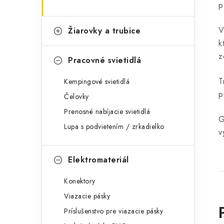
p
V
Žiarovky a trubice
k
z
Pracovné svietidlá
T
Kempingové svietidlá
p
Čelovky
Prenosné nabíjacie svietidlá
G
Lupa s podvietením / zrkadielko
v
Elektromateriál
Konektory
Viazacie pásky
Príslušenstvo pre viazacie pásky