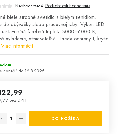
Podrobnosti hodnotenia
Neohodnotené
é biele stropné svietidlo s bielym tienidlom,
é do obývačky alebo pracovnej izby. Výkon LED
 nastaviteľná farebná teplota 3000–6000 K,
vé ovládanie, stmievateľné. Trieda ochrany I, krytie
Viac informácií
ladom
12.8.2026
122,99
9,99 bez DPH
notková cena:
DO KOŠÍKA