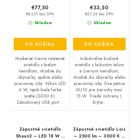
€77,50
€33,50
€63,01 bez DPH
€27,24 bez DPH
Skladom
Skladom
DO KOŠÍKA
DO KOŠÍKA
Moderné čierne nástenné
Industriálne bodové
svietidlo s bielym
svietidlo s bukovým telom
tienidlom, vhodné do
a čiernym tienidlom,
obývačky, spálne alebo
vhodné do obývačky alebo
pracovnej izby. Výkon LED
pracovnej izby. Dve pätice
6 W, teplá biela farba
GU10 pre žiarovky max.
svetla (3000 K).
15 W. Trieda ochrany I,
Zabudovaný USB port....
krytie...
Zápustné svietidlo
Zápustné svietidlo Lois
Shaun2 – LED 18 W –
– 2500 lm – 3000 K –