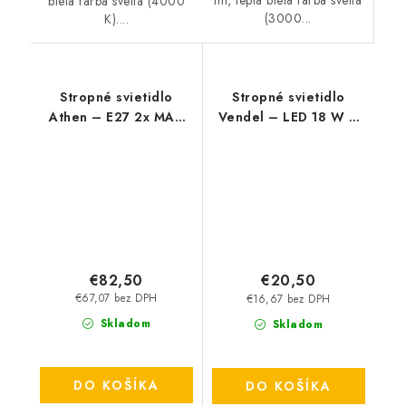
lm, teplá biela farba svetla
biela farba svetla (4000
(3000...
K)....
Stropné svietidlo
Stropné svietidlo
Athen – E27 2x MAX
Vendel – LED 18 W –
60 W – IP20
IP20
€82,50
€20,50
€67,07 bez DPH
€16,67 bez DPH
Skladom
Skladom
DO KOŠÍKA
DO KOŠÍKA