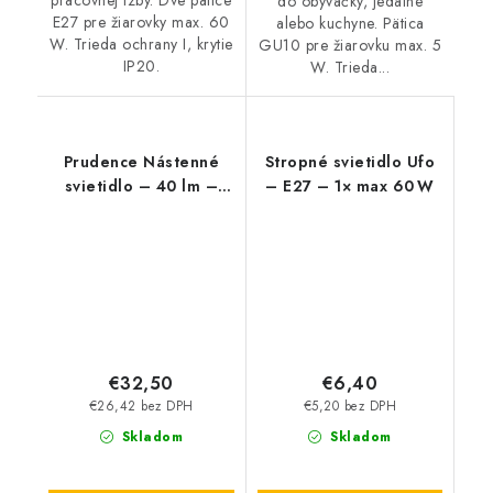
pracovnej izby. Dve pätice
do obývačky, jedálne
E27 pre žiarovky max. 60
alebo kuchyne. Pätica
W. Trieda ochrany I, krytie
GU10 pre žiarovku max. 5
IP20.
W. Trieda...
Prudence Nástenné
Stropné svietidlo Ufo
svietidlo – 40 lm –
– E27 – 1× max 60 W
E27
€32,50
€6,40
€26,42 bez DPH
€5,20 bez DPH
Skladom
Skladom