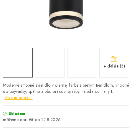
SOLÁRNE SYSTÉMY
SEZÓNNE VÝPREDAJE POĽNOPOTREBY
DOM A ZÁHRADA
OBCHODNÉ PODMIENKY
KONTAKTY
+ ďalšie (3)
O NÁS - MEGALED & JANTON ZÁKAMENNÉ
Moderné stropné svietidlo v čiernej farbe s bielym tienidlom, vhodné
do obývačky, spálne alebo pracovnej izby. Trieda ochrany I.
Reklamácie a formulár na odstúpenie od zmluvy
Viac informácií
Obchodné podmienky
Podmienky ochrany osobných údajov
O nás - MEGALED & JANTON Zákamenné
Skladom
12.8.2026
Zľavy pre profíkov
Hodnotenie obchodu
Moja objednávka