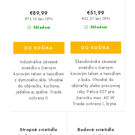
€51,99
€89,99
€42,27 bez DPH
€73,16 bez DPH
Skladom
Skladom
DO KOŠÍKA
DO KOŠÍKA
Škandinávske závesné
Industriálne závesné
svietidlo s čiernym
svietidlo s čiernym
kovovým telom a tienidlom
kovovým telom a tienidlom
z buku. Vhodné do
z dymového skla. Vhodné
obývačky alebo pracovnej
do obývačky, kuchyne,
izby. Pätica E27 pre
jedálne aj spálne. Trieda
žiarovku max. 40 W.
ochrany II.
Trieda ochrany I, krytie...
Stropné svietidlo
Bodové svietidlo