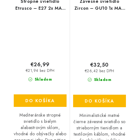
Stropné svietidlo
Závesné svietidlo
Etrusco – E27 2x MAX
Zircon – GU10 1x MAX
60 W – IP20
5 W – IP20
€26,99
€32,50
€21,94 bez DPH
€26,42 bez DPH
Skladom
Skladom
DO KOŠÍKA
DO KOŠÍKA
Mediteránske stropné
Minimalistické matné
svietidlo s bielym
čierne závesné svietidlo so
alabastrovým sklom,
strieborným tienidlom a
vhodné do obývačky alebo
textilovým káblom, vhodné