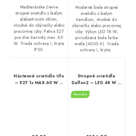
Mediteránske čierne
Moderné biele stropné
stropné svietidlo s bielym
svietidlo s bielym
alabastrovým sklom,
tienidlom, vhodné do
vhodné do obývačky alebo
obývačky alebo pracovnej
pracovnej izby. Pätica E27
izby. Výkon LED 18 W,
pre dve žiarovky max. 60
prirodzená biela farba
W. Trieda ochrany I, krytie
svetla (4000 K). Trieda
IP20.
ochrany I, krytie...
Nástenné svietidlo Ufo
Stropné svietidlo
– E27 1x MAX 60 W –
Dalfon2 – LED 48 W –
IP20
IP20
Novinka