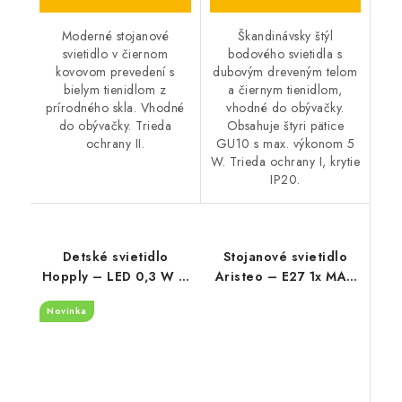
Moderné stojanové
Škandinávsky štýl
svietidlo v čiernom
bodového svietidla s
kovovom prevedení s
dubovým dreveným telom
bielym tienidlom z
a čiernym tienidlom,
prírodného skla. Vhodné
vhodné do obývačky.
do obývačky. Trieda
Obsahuje štyri pätice
ochrany II.
GU10 s max. výkonom 5
W. Trieda ochrany I, krytie
IP20.
Detské svietidlo
Stojanové svietidlo
Hopply – LED 0,3 W –
Aristeo – E27 1x MAX
6000 K
40 W – IP20
Novinka