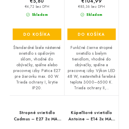
€5,80
€104,99
€4,72 bez DPH
€85,36 bez DPH
Skladom
Skladom
DO KOŠÍKA
DO KOŠÍKA
Štandardné biele nástenné
Funkčné čierne stropné
svietidlo s opálovým
svietidlo s bielym
sklom, vhodné do
tienidlom, vhodné do
obývačky, spálne alebo
obývačky, spálne a
pracovnej izby. Pätica E27
pracovnej izby. Výkon LED
pre žiarovku max. 60 W.
48 W, nastaviteľná farebná
Trieda ochrany I, krytie
teplota 3000–6500 K.
IP20.
Trieda ochrany II,...
Stropné svietidlo
Kúpeľňové svietidlo
Cadmus – E27 3x MAX
Antoine – E14 3x MAX
25 W – IP20
40 W – IP44