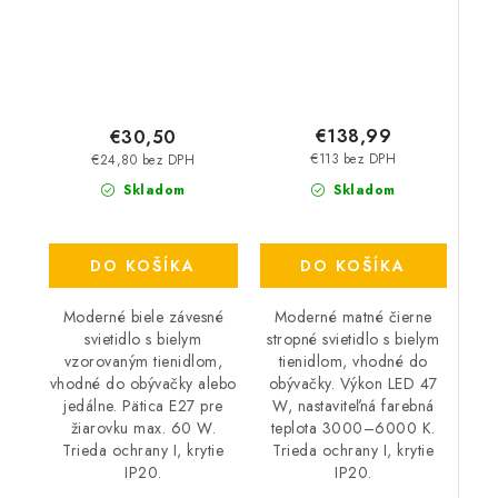
€138,99
€30,50
€113 bez DPH
€24,80 bez DPH
Skladom
Skladom
DO KOŠÍKA
DO KOŠÍKA
Moderné matné čierne
Moderné biele závesné
stropné svietidlo s bielym
svietidlo s bielym
tienidlom, vhodné do
vzorovaným tienidlom,
obývačky. Výkon LED 47
vhodné do obývačky alebo
W, nastaviteľná farebná
jedálne. Pätica E27 pre
teplota 3000–6000 K.
žiarovku max. 60 W.
Trieda ochrany I, krytie
Trieda ochrany I, krytie
IP20.
IP20.