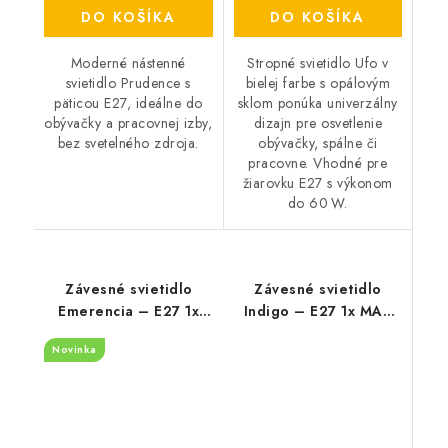
DO KOŠÍKA
DO KOŠÍKA
Moderné nástenné
Stropné svietidlo Ufo v
svietidlo Prudence s
bielej farbe s opálovým
päticou E27, ideálne do
sklom ponúka univerzálny
obývačky a pracovnej izby,
dizajn pre osvetlenie
bez svetelného zdroja.
obývačky, spálne či
pracovne. Vhodné pre
žiarovku E27 s výkonom
do 60 W.
Závesné svietidlo
Závesné svietidlo
Emerencia – E27 1x
Indigo – E27 1x MAX
MAX 40 W – IP20
40 W – IP20
Novinka