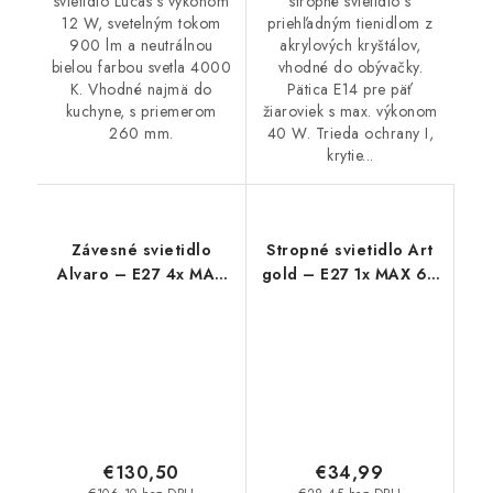
svietidlo Lucas s výkonom
stropné svietidlo s
12 W, svetelným tokom
priehľadným tienidlom z
900 lm a neutrálnou
akrylových kryštálov,
bielou farbou svetla 4000
vhodné do obývačky.
K. Vhodné najmä do
Pätica E14 pre päť
kuchyne, s priemerom
žiaroviek s max. výkonom
260 mm.
40 W. Trieda ochrany I,
krytie...
Závesné svietidlo
Stropné svietidlo Art
Alvaro – E27 4x MAX
gold – E27 1x MAX 60
40 W – IP20
W – IP20
€130,50
€34,99