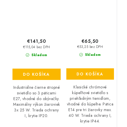
€65,50
€141,50
€53,25 bez DPH
€115,04 bez DPH
Skladom
Skladom
DO KOŠÍKA
DO KOŠÍKA
Klasické chrómové
Industriálne čierne stropné
kúpeľňové svietidlo s
svietidlo so 3 päticami
priehľadným tienidlom,
E27, vhodné do obývačky.
vhodné do kúpeľne. Pätica
Maximálny výkon žiaroviek
E14 pre tri žiarovky max.
3x 25 W. Trieda ochrany
40 W. Trieda ochrany I,
I, krytie IP20.
krytie IP44.