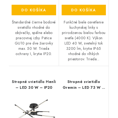
DO KOŠÍKA
DO KOŠÍKA
Štandardné čierne bodové
Funkčné biele osvetlenie
svietidlo vhodné do
kuchynskej linky s
obývačky, spálne alebo
prirodzenou bielou farbou
pracovnej izby. Pätice
svetla (4000 K). Výkon
GU10 pre dve žiarovky
LED 40 W, svetelný tok
max. 50 W. Trieda
3200 lm, krytie IP65
ochrany I, krytie IP20.
vhodné do vlhkých
priestorov. Trieda...
Stropné svietidlo Henli
Stropné svietidlo
– LED 30 W – IP20
Gremin – LED 73 W –
IP20