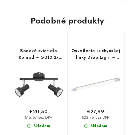
Podobné produkty
Bodové svietidlo
Osvetlenie kuchynskej
Konrad – GU10 2x
linky Drop Light –
MAX 50 W – IP20
3200 lm – 4000 K –
LED 40 W – IP65
€20,50
€27,99
€16,67 bez DPH
€22,76 bez DPH
Skladom
Skladom