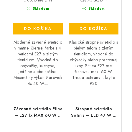
€106,10 bez DPH
€28,45 bez DPH
Skladom
Skladom
DO KOŠÍKA
DO KOŠÍKA
Moderné závesné svietidlo
Klasické stropné svietidlo s
v matnej čiernej farbe s 4
bielym telom a zlatým
päticami E27 a zlatým
tienidlom, vhodné do
tienidlom. Vhodné do
obývačky alebo pracovnej
obývačky, kuchyne,
izby. Pätica E27 pre
jedálne alebo spálne.
žiarovku max. 60 W.
Maximálny výkon žiaroviek
Trieda ochrany I, krytie
4x 40 W....
IP20.
Závesné svietidlo Elina
Stropné svietidlo
– E27 1x MAX 60 W –
Sotiris – LED 47 W –
IP20
IP20