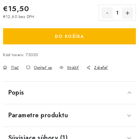
€15,50
€12,60 bez DPH
Jednotková cena:
DO KOŠÍKA
Kód tovaru:
73030
Tlač
Opýtať sa
Strážiť
Zdieľať
Popis
Parametre produktu
Súvisiace súbory (1)