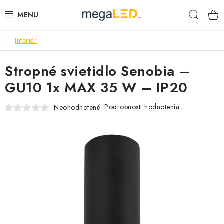
Prejsť
Hľad
na
obsah
Interiér
PRIEMYSEL
Stropné svietidlo Senobia –
SVIETIDLÁ
GU10 1x MAX 35 W – IP20
ŽIAROVKY A TRUBICE
Podrobnosti hodnotenia
Neohodnotené
PRACOVNÉ SVIETIDLÁ
ELEKTROMATERIÁL
VENTILÁTORY
SAMSUNG SVIETIDLÁ