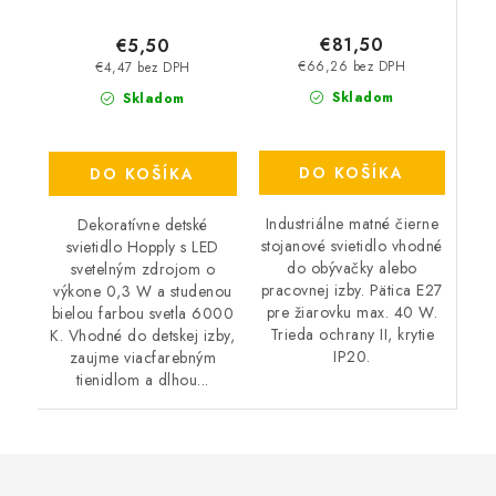
€81,50
€5,50
€66,26 bez DPH
€4,47 bez DPH
Skladom
Skladom
DO KOŠÍKA
DO KOŠÍKA
Industriálne matné čierne
Dekoratívne detské
stojanové svietidlo vhodné
svietidlo Hopply s LED
do obývačky alebo
svetelným zdrojom o
pracovnej izby. Pätica E27
výkone 0,3 W a studenou
pre žiarovku max. 40 W.
bielou farbou svetla 6000
Trieda ochrany II, krytie
K. Vhodné do detskej izby,
IP20.
zaujme viacfarebným
tienidlom a dlhou...