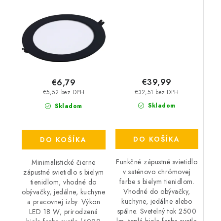
IP20
LED 36 W – IP20
€39,99
€6,79
€32,51 bez DPH
€5,52 bez DPH
Skladom
Skladom
DO KOŠÍKA
DO KOŠÍKA
Funkčné zápustné svietidlo
Minimalistické čierne
v saténovo chrómovej
zápustné svietidlo s bielym
farbe s bielym tienidlom.
tienidlom, vhodné do
Vhodné do obývačky,
obývačky, jedálne, kuchyne
kuchyne, jedálne alebo
a pracovnej izby. Výkon
spálne. Svetelný tok 2500
LED 18 W, prirodzená