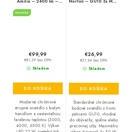
Amilia – 2400 lm –
Norton – GU10 3x MAX
3000, 4000, 6500 K –
50 W – IP20
Novinka
LED 22 W – IP20
€99,99
€26,99
€81,29 bez DPH
€21,94 bez DPH
Skladom
Skladom
DO KOŠÍKA
DO KOŠÍKA
Moderné chrómové
Štandardné chrómové
stropné svietidlo s bielym
bodové svietidlo s tromi
tienidlom a nastaviteľnou
päticami GU10, vhodné
farebnou teplotou (3000,
do obývačky, spálne alebo
4000, 6500 K). Výkon
pracovnej izby. Maximálny
LED 22 W, svetelný tok
výkon žiaroviek 3x 50 W.