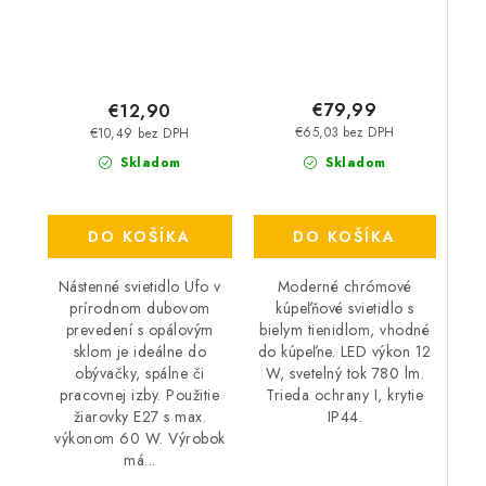
€79,99
€12,90
€65,03 bez DPH
€10,49 bez DPH
Skladom
Skladom
DO KOŠÍKA
DO KOŠÍKA
Moderné chrómové
Nástenné svietidlo Ufo v
kúpeľňové svietidlo s
prírodnom dubovom
bielym tienidlom, vhodné
prevedení s opálovým
do kúpeľne. LED výkon 12
sklom je ideálne do
W, svetelný tok 780 lm.
obývačky, spálne či
Trieda ochrany I, krytie
pracovnej izby. Použitie
IP44.
žiarovky E27 s max.
výkonom 60 W. Výrobok
má...