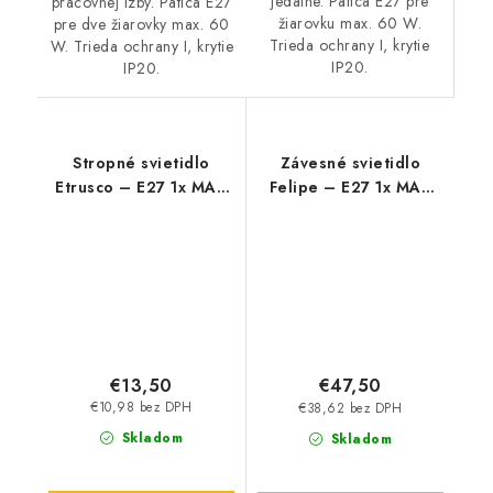
jedálne. Pätica E27 pre
pracovnej izby. Pätica E27
žiarovku max. 60 W.
pre dve žiarovky max. 60
Trieda ochrany I, krytie
W. Trieda ochrany I, krytie
IP20.
IP20.
Stropné svietidlo
Závesné svietidlo
Etrusco – E27 1x MAX
Felipe – E27 1x MAX
60 W – IP20
40 W – IP20
€13,50
€47,50
€10,98 bez DPH
€38,62 bez DPH
Skladom
Skladom