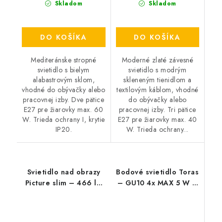
Skladom
Skladom
DO KOŠÍKA
DO KOŠÍKA
Mediteránske stropné
Moderné zlaté závesné
svietidlo s bielym
svietidlo s modrým
alabastrovým sklom,
skleneným tienidlom a
vhodné do obývačky alebo
textilovým káblom, vhodné
pracovnej izby. Dve pätice
do obývačky alebo
E27 pre žiarovky max. 60
pracovnej izby. Tri pätice
W. Trieda ochrany I, krytie
E27 pre žiarovky max. 40
IP20.
W. Trieda ochrany...
Svietidlo nad obrazy
Bodové svietidlo Toras
Picture slim – 466 lm
– GU10 4x MAX 5 W –
– 4000 K – LED 12 W
IP20
– IP20