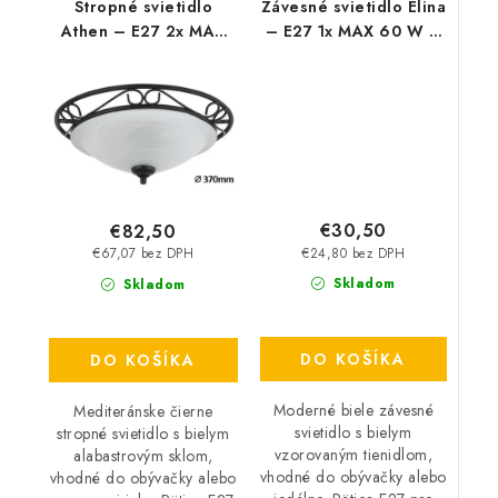
Stropné svietidlo
Závesné svietidlo Elina
Athen – E27 2x MAX
– E27 1x MAX 60 W –
60 W – IP20
IP20
€30,50
€82,50
€24,80 bez DPH
€67,07 bez DPH
Skladom
Skladom
DO KOŠÍKA
DO KOŠÍKA
Moderné biele závesné
Mediteránske čierne
svietidlo s bielym
stropné svietidlo s bielym
vzorovaným tienidlom,
alabastrovým sklom,
vhodné do obývačky alebo
vhodné do obývačky alebo