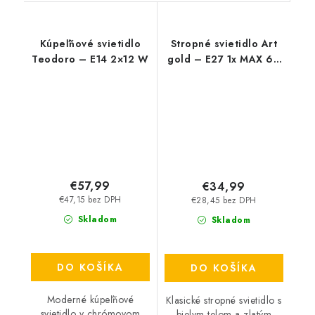
Kúpeľňové svietidlo
Stropné svietidlo Art
Teodoro – E14 2×12 W
gold – E27 1x MAX 60
W – IP20
€57,99
€34,99
€47,15 bez DPH
€28,45 bez DPH
Skladom
Skladom
DO KOŠÍKA
DO KOŠÍKA
Moderné kúpeľňové
Klasické stropné svietidlo s
svietidlo v chrómovom
bielym telom a zlatým