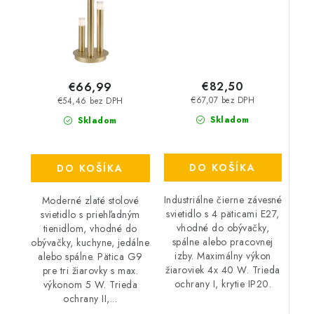
€82,50
€66,99
€67,07 bez DPH
€54,46 bez DPH
Skladom
Skladom
DO KOŠÍKA
DO KOŠÍKA
Industriálne čierne závesné
Moderné zlaté stolové
svietidlo s 4 päticami E27,
svietidlo s priehľadným
vhodné do obývačky,
tienidlom, vhodné do
spálne alebo pracovnej
obývačky, kuchyne, jedálne
izby. Maximálny výkon
alebo spálne. Pätica G9
žiaroviek 4x 40 W. Trieda
pre tri žiarovky s max.
ochrany I, krytie IP20.
výkonom 5 W. Trieda
ochrany II,...