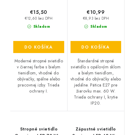
€15,50
€10,99
€12,60 bez DPH
€8,93 bez DPH
Skladom
Skladom
DO KOŠÍKA
DO KOŠÍKA
Moderné stropné svietidlo
Štandardné stropné
v čiernej farbe s bielym
svietidlo s opálovým sklom
tienidlom, vhodné do
a bielym tienidlom,
obývačky, spálne alebo
vhodné do obývačky alebo
pracovnej izby. Trieda
jedálne. Pätica E27 pre
ochrany I.
žiarovku max. 60 W.
Trieda ochrany I, krytie
IP20.
Stropné svietidlo
Zápustné svietidlo