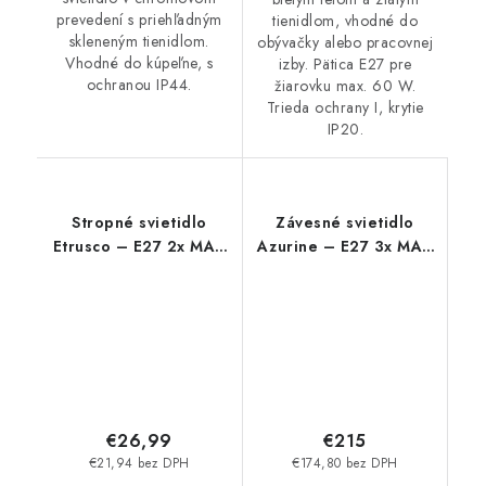
prevedení s priehľadným
tienidlom, vhodné do
skleneným tienidlom.
obývačky alebo pracovnej
Vhodné do kúpeľne, s
izby. Pätica E27 pre
ochranou IP44.
žiarovku max. 60 W.
Trieda ochrany I, krytie
IP20.
Stropné svietidlo
Závesné svietidlo
Etrusco – E27 2x MAX
Azurine – E27 3x MAX
60 W – IP20
40 W – IP20
€26,99
€215
€21,94 bez DPH
€174,80 bez DPH