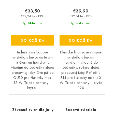
€33,50
€39,99
€27,24 bez DPH
€32,51 bez DPH
Skladom
Skladom
DO KOŠÍKA
DO KOŠÍKA
Industriálne bodové
Klasické bronzové stropné
svietidlo s bukovým telom
svietidlo s bielym
a čiernym tienidlom,
tienidlom, vhodné do
vhodné do obývačky alebo
obývačky, spálne alebo
pracovnej izby. Dve pätice
pracovnej izby. Päť pätíc
GU10 pre žiarovky max.
E14 pre žiarovky max. 40
15 W. Trieda ochrany I,
W. Trieda ochrany I, krytie
krytie...
IP20.
Závesné svietidlo Jolly
Bodové svietidlo