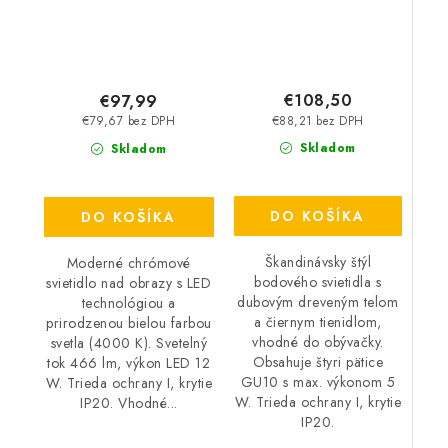
€108,50
€97,99
€88,21 bez DPH
€79,67 bez DPH
Skladom
Skladom
DO KOŠÍKA
DO KOŠÍKA
Škandinávsky štýl
Moderné chrómové
bodového svietidla s
svietidlo nad obrazy s LED
dubovým dreveným telom
technológiou a
a čiernym tienidlom,
prirodzenou bielou farbou
vhodné do obývačky.
svetla (4000 K). Svetelný
Obsahuje štyri pätice
tok 466 lm, výkon LED 12
GU10 s max. výkonom 5
W. Trieda ochrany I, krytie
W. Trieda ochrany I, krytie
IP20. Vhodné...
IP20.