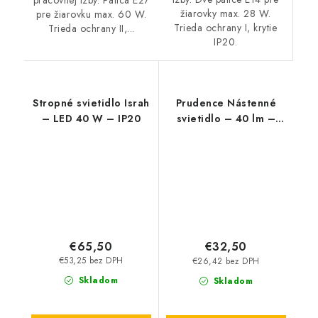
žiarovky max. 28 W.
pre žiarovku max. 60 W.
Trieda ochrany I, krytie
Trieda ochrany II,...
IP20.
Stropné svietidlo Israh
Prudence Nástenné
– LED 40 W – IP20
svietidlo – 40 lm –
E27
€65,50
€32,50
€53,25 bez DPH
€26,42 bez DPH
Skladom
Skladom