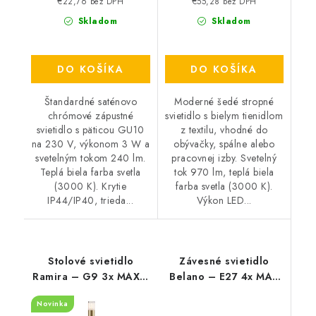
€22,76 bez DPH
€55,28 bez DPH
Skladom
Skladom
DO KOŠÍKA
DO KOŠÍKA
Štandardné saténovo
Moderné šedé stropné
chrómové zápustné
svietidlo s bielym tienidlom
svietidlo s päticou GU10
z textilu, vhodné do
na 230 V, výkonom 3 W a
obývačky, spálne alebo
svetelným tokom 240 lm.
pracovnej izby. Svetelný
Teplá biela farba svetla
tok 970 lm, teplá biela
(3000 K). Krytie
farba svetla (3000 K).
IP44/IP40, trieda...
Výkon LED...
Stolové svietidlo
Závesné svietidlo
Ramira – G9 3x MAX 5
Belano – E27 4x MAX
W – IP20
40 W – IP20
Novinka