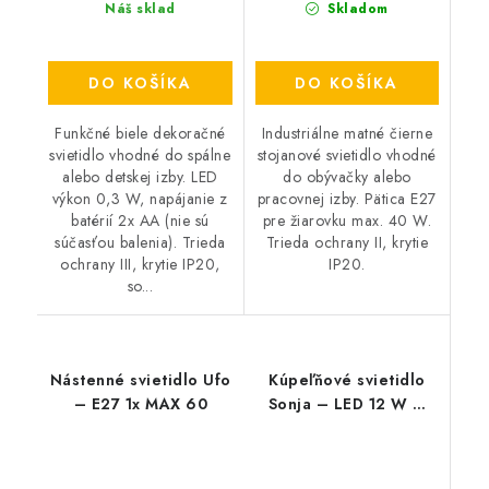
Náš sklad
Skladom
DO KOŠÍKA
DO KOŠÍKA
Funkčné biele dekoračné
Industriálne matné čierne
svietidlo vhodné do spálne
stojanové svietidlo vhodné
alebo detskej izby. LED
do obývačky alebo
výkon 0,3 W, napájanie z
pracovnej izby. Pätica E27
batérií 2x AA (nie sú
pre žiarovku max. 40 W.
súčasťou balenia). Trieda
Trieda ochrany II, krytie
ochrany III, krytie IP20,
IP20.
so...
Nástenné svietidlo Ufo
Kúpeľňové svietidlo
– E27 1x MAX 60
Sonja – LED 12 W –
IP44