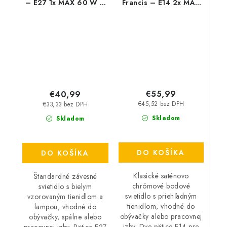
– E27 1x MAX 60 W –
Francis – E14 2x MAX
IP20
28 W – IP20
€55,99
€40,99
€45,52 bez DPH
€33,33 bez DPH
Skladom
Skladom
DO KOŠÍKA
DO KOŠÍKA
Klasické saténovo
Štandardné závesné
chrómové bodové
svietidlo s bielym
svietidlo s priehľadným
vzorovaným tienidlom a
tienidlom, vhodné do
lampou, vhodné do
obývačky alebo pracovnej
obývačky, spálne alebo
izby. Dve pätice E14 pre
pracovnej izby. Pätica E27