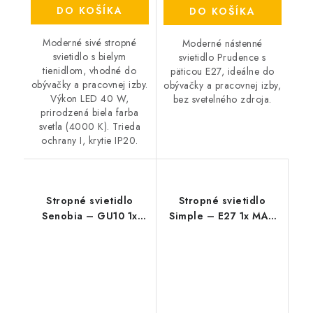
DO KOŠÍKA
DO KOŠÍKA
Moderné sivé stropné
Moderné nástenné
svietidlo s bielym
svietidlo Prudence s
tienidlom, vhodné do
päticou E27, ideálne do
obývačky a pracovnej izby.
obývačky a pracovnej izby,
Výkon LED 40 W,
bez svetelného zdroja.
prirodzená biela farba
svetla (4000 K). Trieda
ochrany I, krytie IP20.
Stropné svietidlo
Stropné svietidlo
Senobia – GU10 1x
Simple – E27 1x MAX
MAX 35 W – IP20
60 W – IP20