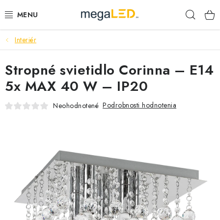
Prejsť
Hľad
na
obsah
Interiér
PRIEMYSEL
Stropné svietidlo Corinna – E14
SVIETIDLÁ
5x MAX 40 W – IP20
ŽIAROVKY A TRUBICE
Podrobnosti hodnotenia
Neohodnotené
PRACOVNÉ SVIETIDLÁ
ELEKTROMATERIÁL
VENTILÁTORY
SAMSUNG SVIETIDLÁ