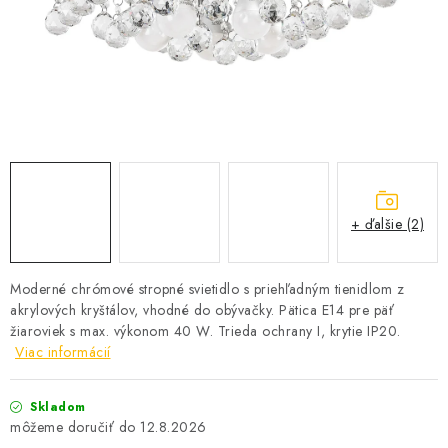
SOLÁRNE SYSTÉMY
SEZÓNNE VÝPREDAJE POĽNOPOTREBY
DOM A ZÁHRADA
OBCHODNÉ PODMIENKY
KONTAKTY
+ ďalšie (2)
O NÁS - MEGALED & JANTON ZÁKAMENNÉ
Moderné chrómové stropné svietidlo s priehľadným tienidlom z
akrylových kryštálov, vhodné do obývačky. Pätica E14 pre päť
Reklamácie a formulár na odstúpenie od zmluvy
žiaroviek s max. výkonom 40 W. Trieda ochrany I, krytie IP20.
Obchodné podmienky
Podmienky ochrany osobných údajov
Viac informácií
O nás - MEGALED & JANTON Zákamenné
Skladom
Zľavy pre profíkov
Hodnotenie obchodu
Moja objednávka
12.8.2026