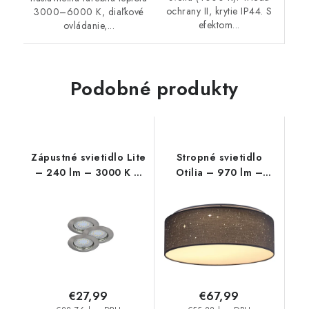
ochrany II, krytie IP44. S
3000–6000 K, diaľkové
efektom...
ovládanie,...
Podobné produkty
Zápustné svietidlo Lite
Stropné svietidlo
– 240 lm – 3000 K –
Otilia – 970 lm –
LED 3 W – IP44/IP40
3000 K – LED 22 W –
IP20
€27,99
€67,99