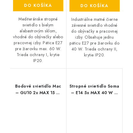
DO KOŠÍKA
DO KOŠÍKA
Mediteránske stropné
Industriálne matné čierne
svietidlo s bielym
závesné svietidlo vhodné
alabastrovým sklom,
do obývačky a pracovnej
vhodné do obývačky alebo
izby. Obsahuje jednu
pracovnej izby. Pätica E27
päticu E27 pre žiarovku do
pre žiarovku max. 60 W.
40 W. Trieda ochrany II,
Trieda ochrany I, krytie
krytie IP20.
IP20.
Bodové svietidlo Mac
Stropné svietidlo Soma
– GU10 2x MAX 15 W
– E14 5x MAX 40 W –
– IP20
IP20