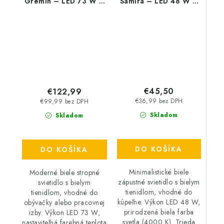
Gremin – LED 73 W –
Samira – LED 48 W –
IP20
IP44
€45,50
€122,99
€36,99 bez DPH
€99,99 bez DPH
Skladom
Skladom
DO KOŠÍKA
DO KOŠÍKA
Minimalistické biele
Moderné biele stropné
zápustné svietidlo s bielym
svietidlo s bielym
tienidlom, vhodné do
tienidlom, vhodné do
kúpeľne. Výkon LED 48 W,
obývačky alebo pracovnej
prirodzená biela farba
izby. Výkon LED 73 W,
svetla (4000 K). Trieda
nastaviteľná farebná teplota