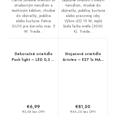
zápustné svietidlo s bielym
strieborným tienidlom a
tienidlom, vhodné do
textilovým káblom, vhodné
obývačky, jedálne, kuchyne
do obývačky, jedálne
alebo pracovnej izby.
alebo kuchyne. Pätica
Výkon LED 15 W, teplá
GU10 pre žiarovku max. 5
biela farba svetla (3000
W. Trieda...
K). Trieda...
Dekoračné svietidlo
Stojanové svietidlo
Push light – LED 0,3 W
Aristeo – E27 1x MAX
– IP20
40 W – IP20
€6,99
€81,50
€5,68 bez DPH
€66,26 bez DPH