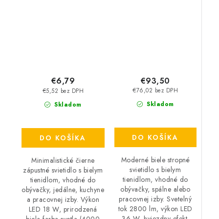
IP20
4000 K – LED 36 W –
IP20
€93,50
€6,79
€76,02 bez DPH
€5,52 bez DPH
Skladom
Skladom
DO KOŠÍKA
DO KOŠÍKA
Moderné biele stropné
Minimalistické čierne
svietidlo s bielym
zápustné svietidlo s bielym
tienidlom, vhodné do
tienidlom, vhodné do
obývačky, spálne alebo
obývačky, jedálne, kuchyne
pracovnej izby. Svetelný
a pracovnej izby. Výkon
tok 2800 lm, výkon LED
LED 18 W, prirodzená
36 W, hviezdny efekt.
biela farba svetla (4000