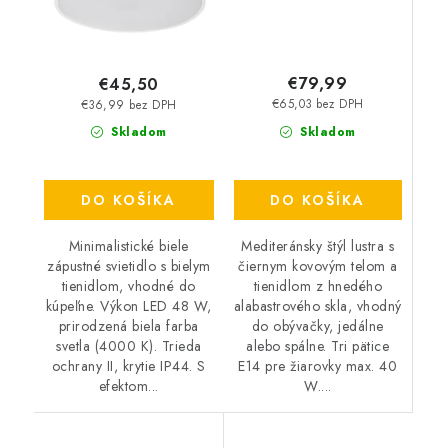
€79,99
€45,50
€65,03 bez DPH
€36,99 bez DPH
Skladom
Skladom
DO KOŠÍKA
DO KOŠÍKA
Mediteránsky štýl lustra s
Minimalistické biele
čiernym kovovým telom a
zápustné svietidlo s bielym
tienidlom z hnedého
tienidlom, vhodné do
alabastrového skla, vhodný
kúpeľne. Výkon LED 48 W,
do obývačky, jedálne
prirodzená biela farba
alebo spálne. Tri pätice
svetla (4000 K). Trieda
E14 pre žiarovky max. 40
ochrany II, krytie IP44. S
W....
efektom...