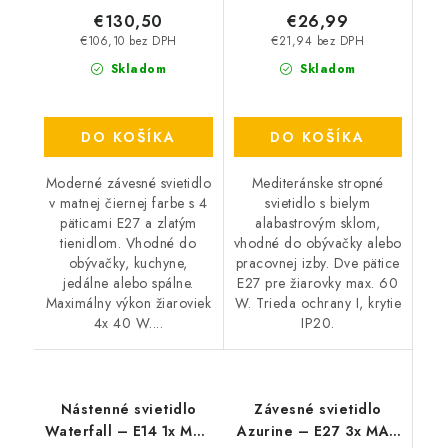
€130,50
€26,99
€106,10 bez DPH
€21,94 bez DPH
Skladom
Skladom
DO KOŠÍKA
DO KOŠÍKA
Moderné závesné svietidlo
Mediteránske stropné
v matnej čiernej farbe s 4
svietidlo s bielym
päticami E27 a zlatým
alabastrovým sklom,
tienidlom. Vhodné do
vhodné do obývačky alebo
obývačky, kuchyne,
pracovnej izby. Dve pätice
jedálne alebo spálne.
E27 pre žiarovky max. 60
Maximálny výkon žiaroviek
W. Trieda ochrany I, krytie
4x 40 W....
IP20.
Nástenné svietidlo
Závesné svietidlo
Waterfall – E14 1x MAX
Azurine – E27 3x MAX