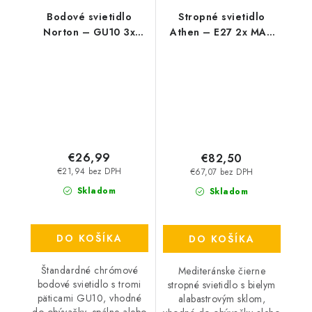
Bodové svietidlo
Stropné svietidlo
Norton – GU10 3x
Athen – E27 2x MAX
MAX 50 W – IP20
60 W – IP20
€26,99
€82,50
€21,94 bez DPH
€67,07 bez DPH
Skladom
Skladom
DO KOŠÍKA
DO KOŠÍKA
Štandardné chrómové
Mediteránske čierne
bodové svietidlo s tromi
stropné svietidlo s bielym
päticami GU10, vhodné
alabastrovým sklom,