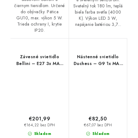
čiernym tienidlom. Určené
Svetelný tok 180 lm, teplá
do obývačky. Pätica
biela farba svetla (4000
GU10, max. výkon 5 W.
K). Výkon LED 3 W,
Trieda ochrany I, krytie
napájanie batériou 3,7...
IP20.
Závesné svietidlo
Nástenné svietidlo
Bellini – E27 3x MAX
Duchess – G9 1x MAX
60 W – IP20
40 W – IP20
€201,99
€82,50
€164,22 bez DPH
€67,07 bez DPH
Skladom
Skladom