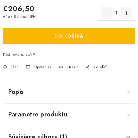
€206,50
€167,89 bez DPH
Jednotková cena:
DO KOŠÍKA
Kód tovaru:
3599
Tlač
Opýtať sa
Strážiť
Zdieľať
Popis
Parametre produktu
Súvisiace súbory (1)