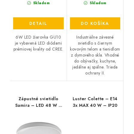
Skladom
Skladom
DETAIL
DO KOŠÍKA
6W LED žiarovka GU10
Industriálne závesné
je vybavená LED diódami
svietidlo s čiernym
prémiovej kvality od CREE.
kovovým telom a tienidlom
z dymového skla. Vhodné
do obývačky, kuchyne,
jedálne aj spálne. Trieda
ochrany II.
Zápustné svietidlo
Luster Colette – E14
Samira – LED 48 W –
3x MAX 40 W – IP20
IP44