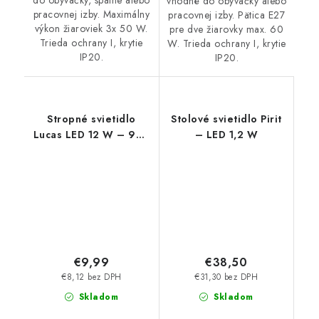
do obývačky, spálne alebo
vhodné do obývačky alebo
pracovnej izby. Maximálny
pracovnej izby. Pätica E27
výkon žiaroviek 3x 50 W.
pre dve žiarovky max. 60
Trieda ochrany I, krytie
W. Trieda ochrany I, krytie
IP20.
IP20.
Stropné svietidlo
Stolové svietidlo Pirit
Lucas LED 12 W – 900
– LED 1,2 W
lm – 4000 K – IP20
€9,99
€38,50
€8,12 bez DPH
€31,30 bez DPH
Skladom
Skladom