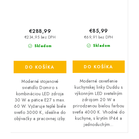
€85,99
€288,99
€69,91 bez DPH
€234,95 bez DPH
Skladom
Skladom
DO KOŠÍKA
DO KOŠÍKA
Moderné osvetlenie
Moderné stojanové
kuchynskej linky Duddu s
svietidlo Domiro s
výkonným LED svetelným
kombináciou LED zdroja
zdrojom 20 W a
30 W a pätice E27 s max.
prirodzenou bielou farbou
60 W. Vyžaruje teplé biele
svetla 4000 K. Vhodné do
svetlo 3000 K, ideálne do
kuchyne, s krytím IP44 a
obývačky a pracovnej izby.
jednoduchým...