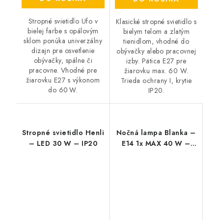
Stropné svietidlo Ufo v
Klasické stropné svietidlo s
bielej farbe s opálovým
bielym telom a zlatým
sklom ponúka univerzálny
tienidlom, vhodné do
dizajn pre osvetlenie
obývačky alebo pracovnej
obývačky, spálne či
izby. Pätica E27 pre
pracovne. Vhodné pre
žiarovku max. 60 W.
žiarovku E27 s výkonom
Trieda ochrany I, krytie
do 60 W.
IP20.
Stropné svietidlo Henli
Nočná lampa Blanka –
– LED 30 W – IP20
E14 1x MAX 40 W –
IP20