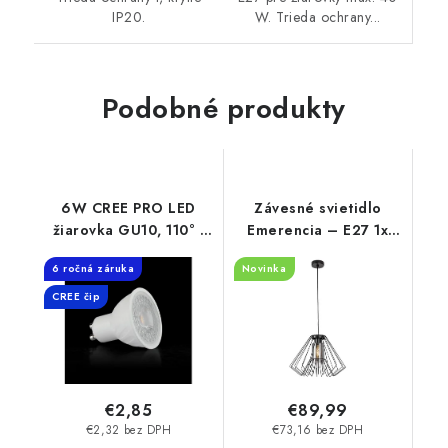
W. Trieda ochrany...
IP20.
Podobné produkty
6W CREE PRO LED
Závesné svietidlo
žiarovka GU10, 110° -
Emerencia – E27 1x
445lm
MAX 40 W – IP20
6 ročná záruka
Novinka
CREE čip
€2,85
€89,99
€2,32 bez DPH
€73,16 bez DPH