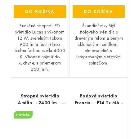
DO KOŠÍKA
DO KOŠÍKA
Funkčné stropné LED
Škandinávsky štýl
svietidlo Lucas s výkonom
stolového svietidla s
12 W, svetelným tokom
dreveným telom a bielym
900 lm a neutrálnou
skleneným tienidlom,
bielou farbou svetla 4000
stmievateľné s
K. Vhodné najmä do
integrovaným sieťovým
kuchyne, s priemerom
spínačom.
260 mm.
Stropné svietidlo
Bodové svietidlo
Amilia – 2400 lm –
Francis – E14 2x MAX
3000, 4000, 6500 K –
28 W – IP20
Novinka
LED 22 W – IP20