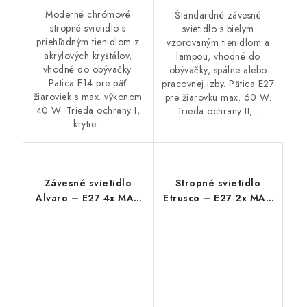
Moderné chrómové
Štandardné závesné
stropné svietidlo s
svietidlo s bielym
priehľadným tienidlom z
vzorovaným tienidlom a
akrylových kryštálov,
lampou, vhodné do
vhodné do obývačky.
obývačky, spálne alebo
Pätica E14 pre päť
pracovnej izby. Pätica E27
žiaroviek s max. výkonom
pre žiarovku max. 60 W.
40 W. Trieda ochrany I,
Trieda ochrany II,...
krytie...
Závesné svietidlo
Stropné svietidlo
Alvaro – E27 4x MAX
Etrusco – E27 2x MAX
40 W – IP20
60 W – IP20