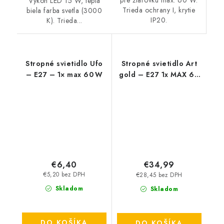
pre žiarovku max. 60 W.
Výkon LED 15 W, teplá
Trieda ochrany I, krytie
biela farba svetla (3000
IP20.
K). Trieda...
Stropné svietidlo Ufo
Stropné svietidlo Art
– E27 – 1× max 60 W
gold – E27 1x MAX 60
W – IP20
€6,40
€34,99
€5,20 bez DPH
€28,45 bez DPH
Skladom
Skladom
DO KOŠÍKA
DO KOŠÍKA