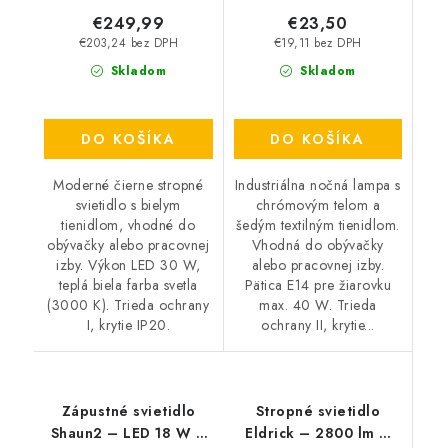
€249,99
€23,50
€203,24 bez DPH
€19,11 bez DPH
Skladom
Skladom
DO KOŠÍKA
DO KOŠÍKA
Moderné čierne stropné
Industriálna nočná lampa s
svietidlo s bielym
chrómovým telom a
tienidlom, vhodné do
šedým textilným tienidlom.
obývačky alebo pracovnej
Vhodná do obývačky
izby. Výkon LED 30 W,
alebo pracovnej izby.
teplá biela farba svetla
Pätica E14 pre žiarovku
(3000 K). Trieda ochrany
max. 40 W. Trieda
I, krytie IP20.
ochrany II, krytie...
Zápustné svietidlo
Stropné svietidlo
Shaun2 – LED 18 W –
Eldrick – 2800 lm –