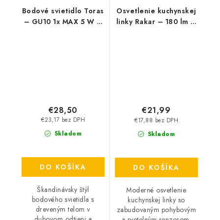
Bodové svietidlo Toras
Osvetlenie kuchynskej
– GU10 1x MAX 5 W –
linky Rakar – 180 lm –
IP20
4000 K – LED 3 W –
IP20
€28,50
€21,99
€23,17 bez DPH
€17,88 bez DPH
Skladom
Skladom
DO KOŠÍKA
DO KOŠÍKA
Škandinávsky štýl
Moderné osvetlenie
bodového svietidla s
kuchynskej linky so
dreveným telom v
zabudovaným pohybovým
dubovom odtieni a
a svetelným senzorom.