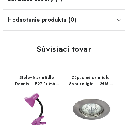
Hodnotenie produktu (0)
Súvisiaci tovar
Stolové svietidlo
Zápustné svietidlo
Dennis – E27 1x MAX
Spot relight – GU5.3
40 W – IP20
12V 1x MAX 50 W –
IP20