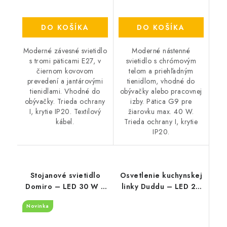
DO KOŠÍKA
DO KOŠÍKA
Moderné závesné svietidlo
Moderné nástenné
s tromi päticami E27, v
svietidlo s chrómovým
čiernom kovovom
telom a priehľadným
prevedení a jantárovými
tienidlom, vhodné do
tienidlami. Vhodné do
obývačky alebo pracovnej
obývačky. Trieda ochrany
izby. Pätica G9 pre
I, krytie IP20. Textilový
žiarovku max. 40 W.
kábel.
Trieda ochrany I, krytie
IP20.
Stojanové svietidlo
Osvetlenie kuchynskej
Domiro – LED 30 W +
linky Duddu – LED 20
E27 – 3000 K
W – 4000 K
Novinka