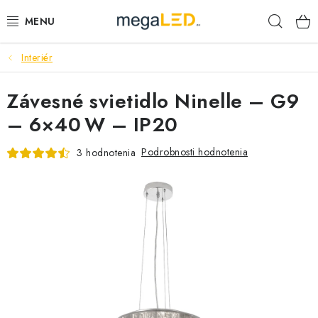
Prejsť
Hľad
na
obsah
Interiér
PRIEMYSEL
Závesné svietidlo Ninelle – G9
SVIETIDLÁ
– 6×40 W – IP20
ŽIAROVKY A TRUBICE
Podrobnosti hodnotenia
3 hodnotenia
PRACOVNÉ SVIETIDLÁ
ELEKTROMATERIÁL
VENTILÁTORY
SAMSUNG SVIETIDLÁ