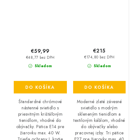
40 W – IP20
40 W – IP20
€215
€59,99
€174,80 bez DPH
€48,77 bez DPH
Skladom
Skladom
DO KOŠÍKA
DO KOŠÍKA
Moderné zlaté závesné
Štandardné chrómové
svietidlo s modrým
nástenné svietidlo s
skleneným tienidlom a
priesvitným krištáľovým
textilovým káblom, vhodné
tienidlom, vhodné do
do obývačky alebo
obývačky. Pätica E14 pre
pracovnej izby. Tri pätice
žiarovku max. 40 W.
E27 pre žiarovky max. 40
Trieda ochrany I, krytie