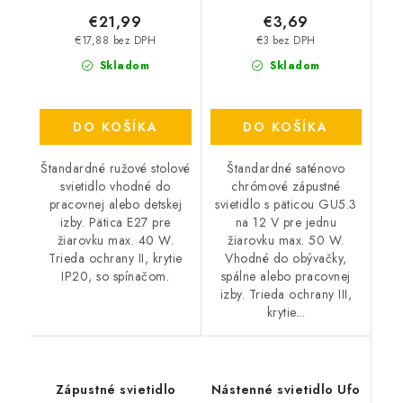
€21,99
€3,69
€17,88 bez DPH
€3 bez DPH
Skladom
Skladom
DO KOŠÍKA
DO KOŠÍKA
Štandardné ružové stolové
Štandardné saténovo
svietidlo vhodné do
chrómové zápustné
pracovnej alebo detskej
svietidlo s päticou GU5.3
izby. Pätica E27 pre
na 12 V pre jednu
žiarovku max. 40 W.
žiarovku max. 50 W.
Trieda ochrany II, krytie
Vhodné do obývačky,
IP20, so spínačom.
spálne alebo pracovnej
izby. Trieda ochrany III,
krytie...
Zápustné svietidlo
Nástenné svietidlo Ufo