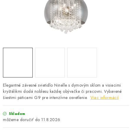
SOLÁRNE SYSTÉMY
SEZÓNNE VÝPREDAJE POĽNOPOTREBY
DOM A ZÁHRADA
OBCHODNÉ PODMIENKY
KONTAKTY
O NÁS - MEGALED & JANTON ZÁKAMENNÉ
Elegantné závesné svietidlo Ninelle s dymovým sklom a visiacimi
kryštálikmi dodá noblesu každej obývačke či pracovni. Vybavené
Reklamácie a formulár na odstúpenie od zmluvy
šiestimi päticami G9 pre intenzívne osvetlenie.
Viac informácií
Obchodné podmienky
Podmienky ochrany osobných údajov
O nás - MEGALED & JANTON Zákamenné
Skladom
11.8.2026
Zľavy pre profíkov
Hodnotenie obchodu
Moja objednávka