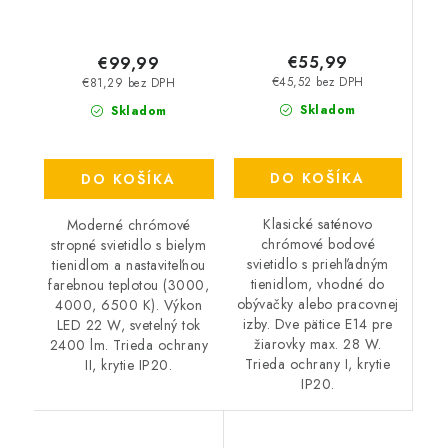
€55,99
€99,99
€45,52 bez DPH
€81,29 bez DPH
Skladom
Skladom
DO KOŠÍKA
DO KOŠÍKA
Klasické saténovo
Moderné chrómové
chrómové bodové
stropné svietidlo s bielym
svietidlo s priehľadným
tienidlom a nastaviteľnou
tienidlom, vhodné do
farebnou teplotou (3000,
obývačky alebo pracovnej
4000, 6500 K). Výkon
izby. Dve pätice E14 pre
LED 22 W, svetelný tok
žiarovky max. 28 W.
2400 lm. Trieda ochrany
Trieda ochrany I, krytie
II, krytie IP20.
IP20.