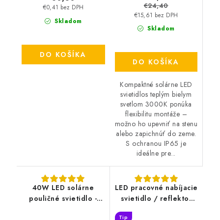
€24,40
€0,41 bez DPH
€15,61 bez DPH
Skladom
Skladom
DO KOŠÍKA
DO KOŠÍKA
Kompaktné solárne LED
svietidlos teplým bielym
svetlom 3000K ponúka
flexibilitu montáže –
možno ho upevniť na stenu
alebo zapichnúť do zeme.
S ochranou IP65 je
ideálne pre...
40W LED solárne
LED pracovné nabíjacie
pouličné svietidlo -
svietidlo / reflektor
4800lm
20W - WL22R
Tip