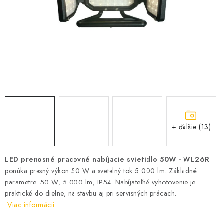
SOLÁRNE SYSTÉMY
SEZÓNNE VÝPREDAJE POĽNOPOTREBY
DOM A ZÁHRADA
OBCHODNÉ PODMIENKY
KONTAKTY
+ ďalšie (13)
O NÁS - MEGALED & JANTON ZÁKAMENNÉ
Reklamácie a formulár na odstúpenie od zmluvy
LED prenosné pracovné nabíjacie svietidlo 50W - WL26R
ponúka presný výkon 50 W a svetelný tok 5 000 lm. Základné
Obchodné podmienky
Podmienky ochrany osobných údajov
parametre: 50 W, 5 000 lm, IP54. Nabíjateľné vyhotovenie je
O nás - MEGALED & JANTON Zákamenné
praktické do dielne, na stavbu aj pri servisných prácach.
Zľavy pre profíkov
Hodnotenie obchodu
Moja objednávka
Viac informácií