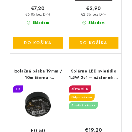
€7,20
€2,90
€5,85 bez DPH
€2,36 bez DPH
Skladom
Skladom
DO KOŠÍKA
DO KOŠÍKA
Izolačná páska 19mm /
Solárne LED svietidlo
10m čierna -
1.5W 2v1 – nástenné aj
TP1910/BK
zapichovacie, 3000K,
Tip
21 %
IP65, čierne
Odporúčame
3 ročná záruka
€19,20
€0,50