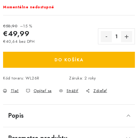
Momentálne nedostupné
€58,90
–15 %
€49,99
€40,64 bez DPH
Jednotková cena:
DO KOŠÍKA
Kód tovaru:
WL26R
Záruka
:
2 roky
Tlač
Opýtať sa
Strážiť
Zdieľať
Popis