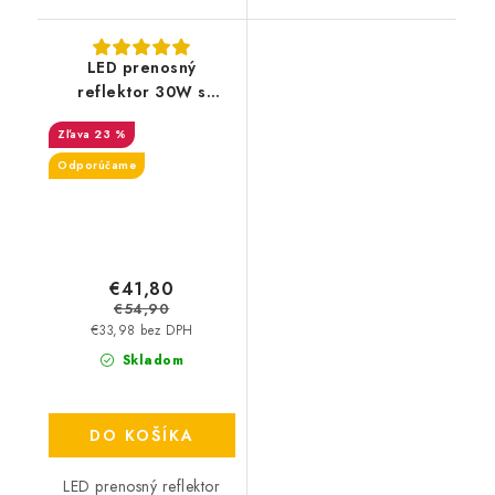
LED prenosný
reflektor 30W s
držiakom / 4000K / BK
23 %
/ H - LF2023H
Odporúčame
€41,80
€54,90
€33,98 bez DPH
Skladom
DO KOŠÍKA
LED prenosný reflektor