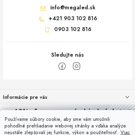
info
@
megaled.sk
+421 903 102 816
0903 102 816
Z
á
Informácie pre vás
p
ä
Reklamácie a formulár na odstúpenie od zmluvy
10% zľava
na prvú objednávku
Prijímame online platby
t
Používame súbory cookie, aby sme vám umožnili
Obchodné podmienky
Prihláste sa a
získajte
zľavu aj praktické tipy,
vďaka ktorým
i
pohodlné prehliadanie webovej stránky a vďaka analýze
budete svietiť lepšie a platiť menej.
Blog
e
Podmienky ochrany osobných údajov
neustále zlepšovali jej funkcie, výkon a použiteľnosť.
Viac