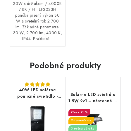
30W s držiakom / 4000K
/ BK / H - LF2023H
ponúka presný výkon 30
W a svetelný tok 2 700
lm. Základné parametre:
30 W, 2 700 lm, 4000 K,
IP44. Praktické...
Podobné produkty
40W LED solárne
Solárne LED svietidlo
pouličné svietidlo -
1.5W 2v1 – nástenné aj
4800lm
zapichovacie, 3000K,
21 %
IP65, čierne
Odporúčame
3 ročná záruka