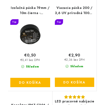
Izolačná páska 19mm /
Viazacia páska 200 /
10m čierna -
3,6 UV prírodná 100ks-
TP1910/BK
T3200UV
Tip
Tip
€2,90
€0,50
€2,36 bez DPH
€0,41 bez DPH
Skladom
Skladom
DO KOŠÍKA
DO KOŠÍKA
LED pracovné nabíjacie
Konektor IP67 C20A /