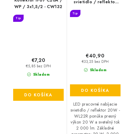
svietidlo / reflektor
WP / 3x1,5/2 - CW132
20W - WL22R
Tip
Tip
€40,90
€7,20
€33,25 bez DPH
€5,85 bez DPH
Skladom
Skladom
DO KOŠÍKA
DO KOŠÍKA
LED pracovné nabíjacie
svietidlo / reflektor 20W -
WL22R ponúka presný
výkon 20 W a svetelný tok
2 000 lm. Základné
parametre: 20 W, 2 000