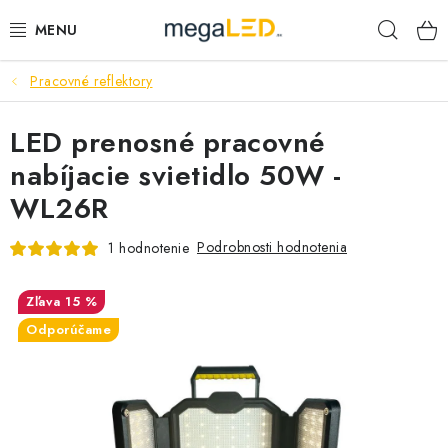
Prejsť
Hľad
na
obsah
Pracovné reflektory
PRIEMYSEL
LED prenosné pracovné
SVIETIDLÁ
nabíjacie svietidlo 50W -
ŽIAROVKY A TRUBICE
WL26R
PRACOVNÉ SVIETIDLÁ
Podrobnosti hodnotenia
1 hodnotenie
ELEKTROMATERIÁL
15 %
Odporúčame
VENTILÁTORY
SAMSUNG SVIETIDLÁ