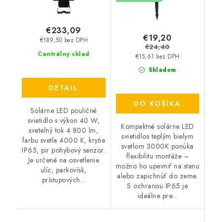
€233,09
€19,20
€189,50 bez DPH
€24,40
Centrálny sklad
€15,61 bez DPH
Skladom
DETAIL
DO KOŠÍKA
Solárne LED pouličné
svietidlo s výkon 40 W,
Kompaktné solárne LED
svetelný tok 4 800 lm,
svietidlos teplým bielym
farbu svetla 4000 K, krytie
svetlom 3000K ponúka
IP65, pir pohybový senzor.
flexibilitu montáže –
Je určené na osvetlenie
možno ho upevniť na stenu
ulíc, parkovísk,
alebo zapichnúť do zeme.
prístupových...
S ochranou IP65 je
ideálne pre...