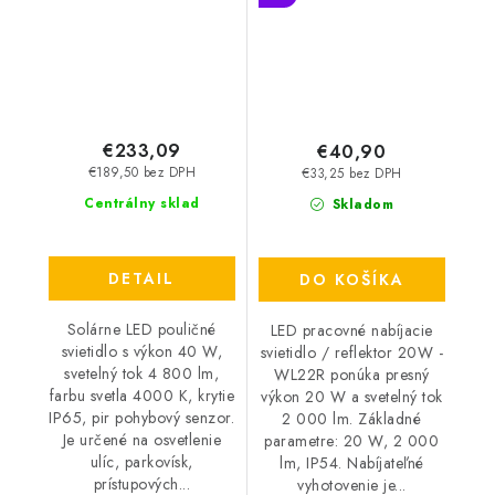
€233,09
€40,90
€189,50 bez DPH
€33,25 bez DPH
Centrálny sklad
Skladom
DETAIL
DO KOŠÍKA
Solárne LED pouličné
LED pracovné nabíjacie
svietidlo s výkon 40 W,
svietidlo / reflektor 20W -
svetelný tok 4 800 lm,
WL22R ponúka presný
farbu svetla 4000 K, krytie
výkon 20 W a svetelný tok
IP65, pir pohybový senzor.
2 000 lm. Základné
Je určené na osvetlenie
parametre: 20 W, 2 000
ulíc, parkovísk,
lm, IP54. Nabíjateľné
prístupových...
vyhotovenie je...